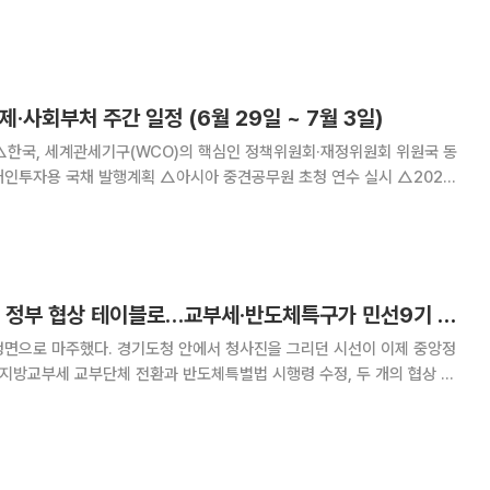
 5·6·7·10지구에는 최고 49층 규모의 공동주택과 공공시설이 들어선다.
위원회 신속통합기획 정비사업 등 수
제·사회부처 주간 일정 (6월 29일 ~ 7월 3일)
FPA 인구서머세미나 개최 △국
계청 및 아시아 개발은행(ADB
추미애호 재정 해법, 정부 협상 테이블로…교부세·반도체특구가 민선9기 첫 관문
정면으로 마주했다. 경기도청 안에서 청사진을 그리던 시선이 이제 중앙정
 지방교부세 교부단체 전환과 반도체특별법 시행령 수정, 두 개의 협상 의
추미애 경기도지사 당선인 공
회는 경기도 재정 대응과 주요 공약 실행을 위