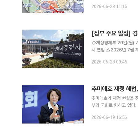
된다. 신촌지역 마포4구역
2026-06-28 11:15
서울시는 제8차 도시계획
[정부 주요 일정] 경
◇재정경제부 29일(월) △한국, 세계관세기구(WCO)의 핵심인 정책위원회·재정위원회 위원국 동
시 연임 △2026년 7월 개인투자용 국채 발행계획 △아시아 중견공무원 초청 연수 실시 △2026
년 1/4분기 실질 지역내총생산(잠정) △제13회 국가데이터처-UN
2026-06-28 09:45
가데이터처, 카자흐스탄 통
추미애호가 재정 현실을 
부와 국회로 향하고 있다.
제가 민선 9기의 첫 관문에 놓였다. 19일 이투데이 취재를 종합하면 
2026-06-19 16:56
정·혁신·포용경기 준비위원