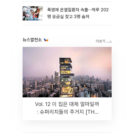
뿐"
폭염에 온열질환자 속출⋯하루 202
명 응급실 찾고 3명 숨져
뉴스발전소
Vol. 12 이 집은 대체 얼마일까
: 슈퍼리치들의 주거지 [THE
RARE]