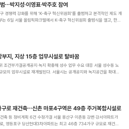
출범⋯박지성·이영표·박주호 참여
 경쟁력 강화를 위해 ‘K-축구 혁신위원회’를 출범하고 본격적인 제도 개
강화 방안을 논의한다고 3일 밝혔다. 혁신위원회는 최휘영 문화
국제축구연맹(FIFA) 분과위원회 위
장부지, 지상 15층 업무시설로 탈바꿈
부가결공개공지·녹지 확충해 성수 업무 수요 대응 서울 성수동 노
층 규모의 업무시설로 재개발된다. 서울시는 공개공지와 녹지공간을 확대해
 대응한다는 계획이다. 서울시는 전날 열린 제5차 도시·건
회에서 '성수IT산업·유통개발진흥지구 지구단위계
가구로 재건축⋯신촌 마포4구역은 49층 주거복합시설로
 6건 수정가결 서울 용산구 이촌동 강변·강서아파트가
모로, 영등포구 당산현대3차아파트는 최고 46층 734가구 규모로 재건축