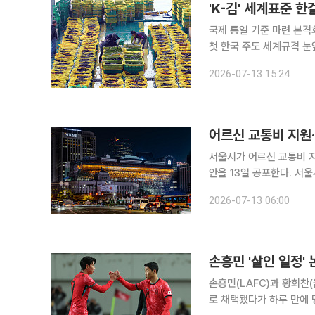
'K-김' 세계표준 
국제 통일 기준 마련 본격
첫 한국 주도 세계규격 눈앞 우리나라가 주도하는 김(Kim) 제품의 세계 식품규격 제정이 
수령을 넘었다. 국제적으로
2026-07-13 15:24
시장 점유율 70% 이상을
어르신 교통비 지원·
서울시가 어르신 교통비 지
안을 13일 공포한다. 서울시는 제5회와 제9회 조례·규칙심의회를 거쳐 심의·의결된 조례 31건(제정
4건, 개정 27건)과 규칙
2026-07-13 06:00
이다. 이번 공포안에는 특
손흥민 '살인 일정'
손흥민(LAFC)과 황희
로 채택됐다가 하루 만에 