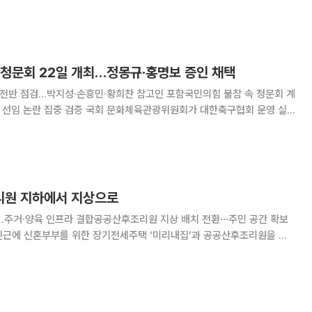
 않았다는 비판이 이어지자 참고인 신청이 철회된 것이다. 임오경 더불
신의 사회관계망서비스(SNS)를 통해 “당의 의
 청문회 22일 개최…정몽규·홍명보 증인 채택
 전반 점검…박지성·손흥민·황희찬 참고인 포함국민의힘 불참 속 청문회 계
 문화체육관광위원회가 대한축구협회 운영 실
 논란을 점검하기 위한 청문회를 오는 22일 개최한다. 청문회에는 정몽
보 전 축구대표팀 감독 등이 증인으로 출석 요구를
리원 지하에서 지상으로
급…주거·양육 인프라 결합공공산후조리원 지상 배치 전환⋯주민 공간 확보
인근에 신혼부부를 위한 장기전세주택 ‘미리내집’과 공공산후조리원을 결
성에 나선다. 특히 공공산후조리원 시설을 지상 중심으로 재편해 산모와
영유아를 위한 이용 편의성을 대폭 끌어올린다는 계획이다. 서울시는 제6차