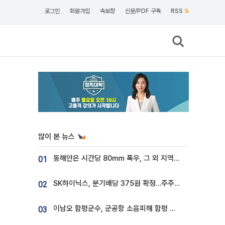
로그인
회원가입
속보창
신문/PDF 구독
RSS
많이 본 뉴스
동해안은 시간당 80㎜ 폭우, 그 외 지역은 폭염…‘극과 극 날씨’
01
SK하이닉스, 분기배당 375원 확정…주주환원책 9월로 앞당겨 발표
02
이남오 함평군수, 군공항 소음피해 함평 보상 요구
03