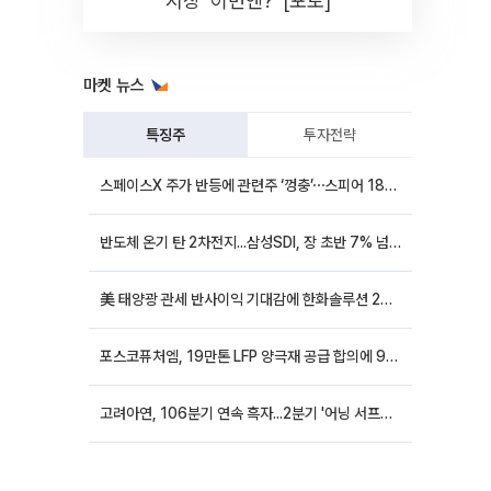
시장 '이번엔?' [포토]
마켓 뉴스
특징주
투자전략
스페이스X 주가 반등에 관련주 ‘껑충’⋯스피어 18%ㆍ에이치브이엠 12%↑
반도체 온기 탄 2차전지...삼성SDI, 장 초반 7% 넘게 껑충
美 태양광 관세 반사이익 기대감에 한화솔루션 20%대·OCI홀딩스 14%대 급등
포스코퓨처엠, 19만톤 LFP 양극재 공급 합의에 9%대 강세
고려아연, 106분기 연속 흑자...2분기 '어닝 서프라이즈'에 장 초반 12%대 강세