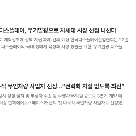
 24일(현지시간) 벨기에 브뤼셀에서 열린 '제21차 ISO 무인기(드론) 분
C16) 총회'에서 드론 사이버보안
K-디스플레이, 무기발광으로 차세대 시장 선점 나선다
 개최정부에 정책 지원 과제 건의 예정 한국디스플레이산업협회는 22일
 디스플레이의 국내 생태계 육성과 시장 창출을 위한 '무기발광 디스플레
상부는 국내 무기발광 산업 경쟁력 강화와 업
효성 있는 정책 지원을 발굴하기 위해 '무기발광 산
목적 무인차량 사업자 선정…“전력화 차질 없도록 최선”
감시·정찰·물자 및 부상자 수송 등 수행496억원 규모로 3분기 계약 예
자로 선정됐다.
사업기획관리분과위원회를 열고 다목적 무인차량 국내 구매사업의 기종으
안한 ‘아리온스멧(Arion-SMET)’을 결정했