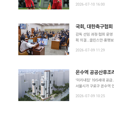
속팀 경기 일정까지 고려하지
2026-07-10 16:00
어민주당 의원은 10일 자
국회, 대한축구협회
감독 선임 과정·협회 운영
획 의결…클린스만·홍명보 선임 논란 집중 검증 국회
태와 국가대표팀 감독 선임
2026-07-09 11:29
규 대한축구협회장과 홍명
온수역 공공산후조
‘미리내집’ 195세대 공
서울시가 구로구 온수역 
합한 주거·양육 인프라 조
2026-07-09 10:25