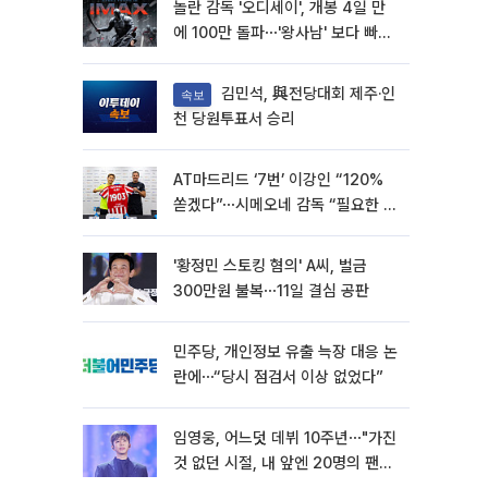
놀란 감독 '오디세이', 개봉 4일 만
에 100만 돌파⋯'왕사남' 보다 빠르
다
김민석, 與전당대회 제주·인
속보
천 당원투표서 승리
AT마드리드 ‘7번’ 이강인 “120%
쏟겠다”⋯시메오네 감독 “필요한 선
수”
'황정민 스토킹 혐의' A씨, 벌금
300만원 불복⋯11일 결심 공판
민주당, 개인정보 유출 늑장 대응 논
란에⋯“당시 점검서 이상 없었다”
임영웅, 어느덧 데뷔 10주년⋯"가진
것 없던 시절, 내 앞엔 20명의 팬