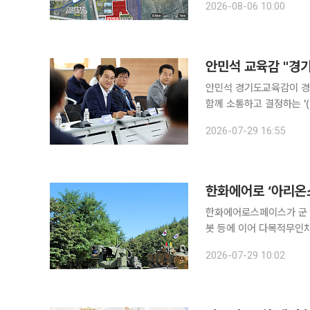
2026-08-06 10:00
파트 재건축 정비계획을 비
안민석 교육감 "경
안민석 경기도교육감이 경
함께 소통하고 결정하는 '(가칭)경기교육위
기도교육청은 이날 조원청
2026-07-29 16:55
한화에어로 ‘아리온
한화에어로스페이스가 군 
봇 등에 이어 다목적무인
한화에어로스페이스는 방
2026-07-29 10:02
29일 밝혔다