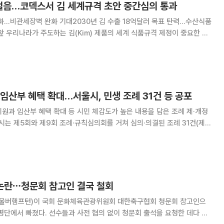
한걸음…코덱스서 김 세계규격 초안 중간심의 통과
화…비관세장벽 완화 기대2030년 김 수출 18억달러 목표 탄력…수산식품
중요한 분
 통일된 기준이 마련되면 국가마다 달랐던 수입 규제가 완화돼 세계 김
 차지하는 한국의 수출 경쟁력이 한층
임산부 혜택 확대…서울시, 민생 조례 31건 등 공포
원과 임산부 혜택 확대 등 시민 체감도가 높은 내용을 담은 조례 제·개정
 2건을 이날 공포한다고 밝혔다. 27일에는 규칙 5건을 추가로 공포할 예정
히 어르신들을 위한 교통비
 논란⋯청문회 참고인 결국 철회
찬(울버햄프턴)이 국회 문화체육관광위원회 대한축구협회 청문회 참고인으
명단에서 빠졌다. 선수들과 사전 협의 없이 청문회 출석을 요청한 데다 소