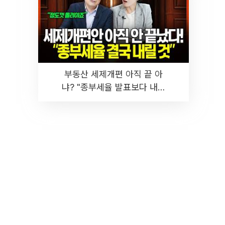
부동산 세제개편 아직 끝 아
냐? "종부세율 발표보다 내릴
것" 장기거주·양도세 전망 I 집
땅지성 I 김인만, 진미윤