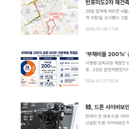
반포미도2차 재건축
28일 업계에 따르면 서울
역 지정’을 고시했다. 
합기획안을 반영한 결과다. 반포미도2차는 기존 지상 15층, 436가구 규모에서 최고 46층, 5
2026-07-28 17:36
구 규모 단지로 재건축된다
‘부채비율 200%’
시행령·감독규정 개정안 성
호…2곳은 완전자본잠식11월
200% 규제 적용을 앞두
2026-07-27 05:36
를 앞둔 중소 사업자들은 
韓, 드론 사이버보안
한국이 전 세계 드론 사이
신설된 드론 사이버보안 작업반의 초