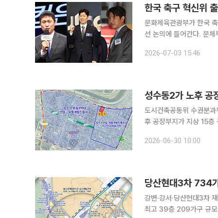
한국 축구 혁신위 
문화체육관광부가 한국 축구
선 논의에 들어간다. 문체부는 6일 서울 올림픽파크텔에서 K-축구 혁신위원회 출범식을 열고, 한국
축구의 구조 개선과 중장기 경쟁력 
2026-07-03 15:46
체육관광부 장관과 박지성 
성수동2가 노후 공
도시건축공동위 수권분과위 조건
후 공장부지가 지상 15
성수동 일대의 늘어나는 업무시설 수요에
2026-06-30 10:00
축공동위원회 수권분과위원
당산현대3차 734
강변·강서·당산현대3차 재건축 등 정비계획
최고 39층 209가구 규