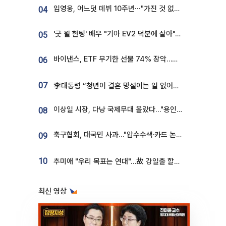
임영웅, 어느덧 데뷔 10주년⋯"가진 것 없던 시절, 내 앞엔 20명의 팬뿐"
04
'굿 윌 헌팅' 배우 "기아 EV2 덕분에 살아"…교통사고 후 안전성 극찬
05
바이낸스, ETF 무기한 선물 74% 장악…한국 레버리지 ETF 거래 급증 [e가상자산]
06
07
李대통령 “청년이 결혼 망설이는 일 없어야...제도상 불이익 조사”
이상일 시장, 다낭 국제무대 올랐다…"용인, 세계 최대 반도체 도시 된다"
08
축구협회, 대국민 사과…"압수수색·카드 논란 사죄, 강도 높은 쇄신"
09
10
추미애 "우리 목표는 연대"…故 강일출 할머니 흉상 제막
최신 영상