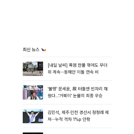
최신 뉴스
[내일 날씨] 폭염 한풀 꺾여도 무더
위 계속⋯동해안 이틀 연속 비
'불명' 문세윤, 故 터틀맨 빈자리 채
웠다…'거북이' 눈물의 최종 우승
김민석, 제주·인천 경선서 정청래 제
쳐⋯누적 격차 1%p 안팎