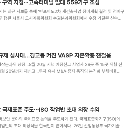
 구역 지정⋯고속터미널 일대 559가구 조성
시는 최근 시보를 통해 ‘반포미도2차 재건축사업 정비계획 결정 및 정비구
2월 진행된 서울시 도시계획위원회 수권분과위원회에서 수정 가결된 신속통
59가
. 이 중 공공주택은 88가구이며 법적
 규제 심사대…경고등 켜진 VASP 자본확충 잰걸음
장분과위 상정…8월 20일 시행 예정신고 사업자 28곳 중 15곳 위험 신
 20일까지 재신고…투자 유치·M&A·증자 움직임 본격화 부채비율
고 국내 가상자산사업자(VASP)의 재무건전성에 경고등이 켜졌다. 재신고
투자 유치와 인수합병(M&A), 증자 등으로
 국제표준 주도⋯ISO 작업반 초대 의장 수임
버보안 분야의 국제표준 논의를 주도하게 됐다. 국제표준화기구(ISO)에
대 의장직을 한국인이 맡아서다. 26일 산업통상부 국가기술표