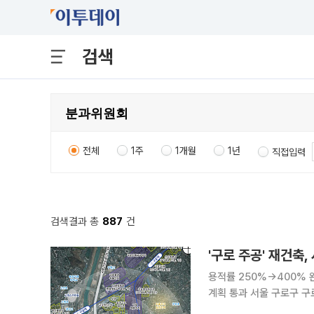
검색
전체
1주
1개월
1년
직접입력
검색결과 총
887
건
'구로 주공' 재건축
용적률 250%→400%
계획 통과 서울 구로구 구로주공아파트가 최고 49층, 3289가구 규모의 대단지로 재건축된다. 서
울시는 전날 제9차 도시