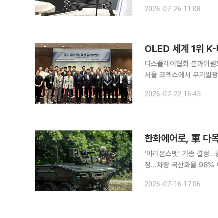
준원(이하 국표원)에 따르면
2026-07-26 11:08
과위원회(ISO/TC20/S
OLED 세계 1위 
디스플레이협회 분과위원회
서울 코엑스에서 무기발광
이 분과위원회 정례회의'를 개최했다고 밝혔다. 산업통
2026-07-22 16:45
계의 목소리를 청취하고 실
한화에어로, 軍 다
‘아리온스멧’ 기종 결정…
정…차량 국산화율 98% 이상 한화에어로스페이스가 군의 첫 다목적 무인차량 사업
방위사업청은 16일 방위
2026-07-16 17:06
로 한화에어로스페이스가 제