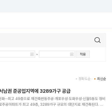
~
적용
정확도순
최신순
, 서남권 준공업지역에 3289가구 공급
 완화⋯최고 49층으로 재건축번동주공·개포우성·도화우성·신월5동도 정비
계획위원회 신속통합기획 정비사업 등 수권분과위원회를 열어 구로주공아