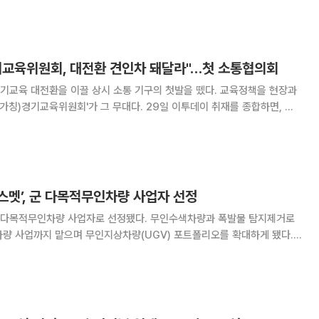
롯한 5개 안건을 모두 수정 가결했다고 6일 밝
기교육위원회, 대전환 견인차 돼달라"…첫 소통협의회
기교육 대전환을 이끌 상시 소통 기구의 첫발을 뗐다. 교육정책을 현장과
원회'가 그 무대다. 29일 이투데이 취재를 종합하면, 경
사 4층 국제회의실에서 (가칭)경기교육위원회 첫 소통협의회를 열고 현
장 중심 교육정책 추진의 첫걸음을 내디뎠다. 회의에는 안민석 교육감을
스멧’, 군 다목적무인차량 사업자 선정
다목적무인차량 사업자로 선정됐다. 무인수색차량과 폭발물 탐지제거로
차량 사업까지 맡으며 무인지상차량(UGV) 포트폴리오를 확대하게 됐다.
위사업청으로부터 군 다목적무인차량 사업자 선정을 공식 통보받았다고
. 방사청은 전날 방위사업기획관리분과위원회를 열고 한화에어로스페이스의