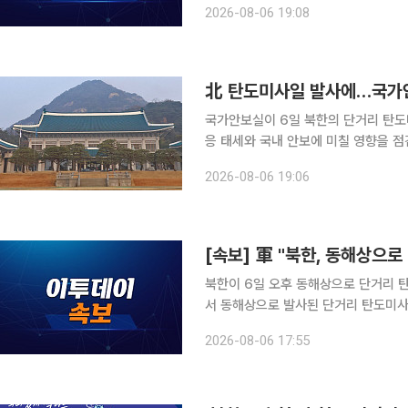
2026-08-06 19:08
를 공유했다"면서 "우리 군은 굳건한 
北 탄도미사일 발사에…국가
국가안보실이 6일 북한의 단거리 탄
응 태세와 국내 안보에 미칠 영향을 점검했다. 국가안보실은 이날 국방부와 합동참
관이 참석한 가운데 회의를 개최하고 즉
2026-08-06 19:06
참석자들은 북한의 미사일 발사 동향을
[속보] 軍 "북한, 동해상으
북한이 6일 오후 동해상으로 단거리 탄도미사일을 발사했다. 합
서 동해상으로 발사된 단거리 탄도미사
경계를 강화한 가운데 한미일은 '북 
2026-08-06 17:55
를 유지하고 있다"고 밝혔다.