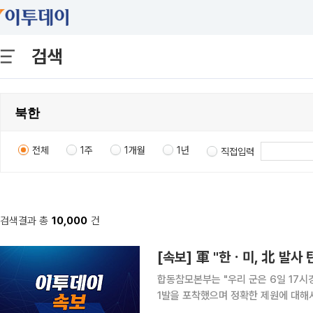
검색
전체
1주
1개월
1년
직접입력
검색결과 총
10,000
건
[속보] 軍 "한ㆍ미, 北 발사
합동참모본부는 "우리 군은 6일 17
1발을 포착했으며 정확한 제원에 대해서는 한-
정보당국은 발사 초기부터 관련 동향을 