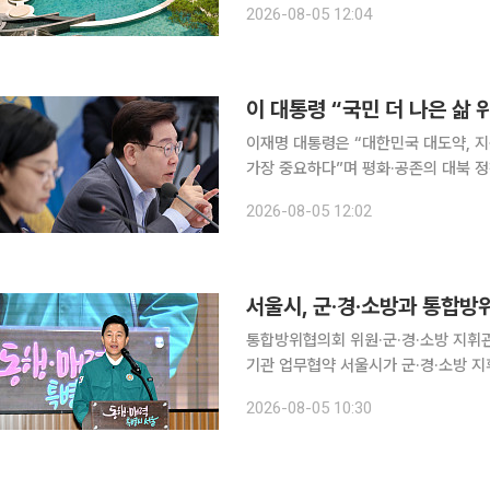
2026-08-05 12:04
인다. 5일 한화호텔앤드리조트에 따
이 대통령 “국민 더 나은 삶 
이재명 대통령은 “대한민국 대도약, 지
가장 중요하다”며 평화·공존의 대북 정책을 이어가라고 지
빈관에서 열린 외교부·통일부·국방부·
2026-08-05 12:02
리 강조해도 지나치지 않으며 모든 것의
통합방위협의회 위원·군·경·소방 지휘
기관 업무협약 서울시가 군·경·소방 지휘관 등 300여 명이 참석한 자리에서 통합방위 공동대응체계
를 다지고 위기상황 발생 시 신속한 협력을 위한 업무
2026-08-05 10:30
'2026년 서울시 통합방위회의'를 개