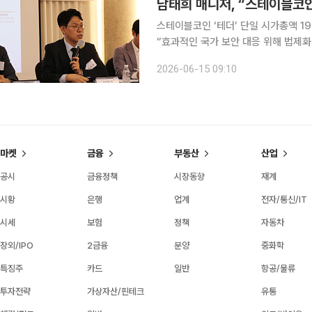
남태희 매니저, “스테이블코인
스테이블코인 ‘테더’ 단일 시가총액 1
“효과적인 국가 보안 대응 위해 법제화 통한 규제 방안 마
인 테더의 단일 시가총액이 1900억 
2026-06-15 09:10
가 아닌 셈이다. 디지털 통화의 확산은
마켓
금융
부동산
산업
공시
금융정책
시장동향
재계
시황
은행
업계
전자/통신/IT
시세
보험
정책
자동차
장외/IPO
2금융
분양
중화학
특징주
카드
일반
항공/물류
투자전략
가상자산/핀테크
유통