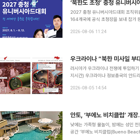
‘북한도 초청’ 충청 유니버시아
2027 충청 유니버시아드대회 조직위
164개국에 공식 초청장을 보내 참가 등록 절차를 시작했다. 조
1일 FISU 정회원국 164개국에 공식
2026-08-06 11:24
우크라이나 “북한 미사일 부대
러시아가 우크라이나 전쟁에 투입하기 위해
지시간) 우크라이나 정보총국의 안드리
대가 러시아 서부 지역에 배치되기 시
2026-08-05 14:54
안토, ‘부에노 비치클럽’ 개
낮에는 가족형 물놀이, 밤에는 성인 전용 DJ 풀파티 운영 하이엔
공간 ‘부에노 비치클럽(Bueno Beac
위한 물놀이 시설과 성인 전용 DJ 프