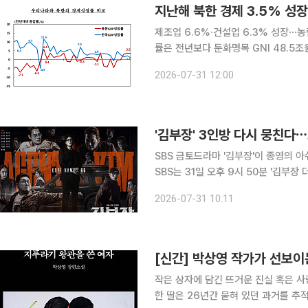
지난해 북한 경제 3.5% 성
제조업 6.6%·건설업 6.3% 성장⋯
률은 전년보다 둔화명목 GNI 48.5조원·한국의
3.5% 성장하며 3년 연속 3%대 성장
2026-07-31 12:00
정책사업 추진 속 제조업과 건설업이 
'김부장' 3인방 다시 뭉친다⋯
SBS 금토드라마 '김부장'이 종영의 
SBS는 31일 오후 9시 50분 '김부장
모두 담아내지 못한 인물들의 숨겨진 
2026-07-31 10:11
셜 프로그램이다. 치열했던 촬
[신간] 박상영 작가가 선보
작은 상자에 담긴 뜨거운 진실 혹은 사랑의 기록⋯
한 딸은 26년간 묻혀 있던 과거를 추