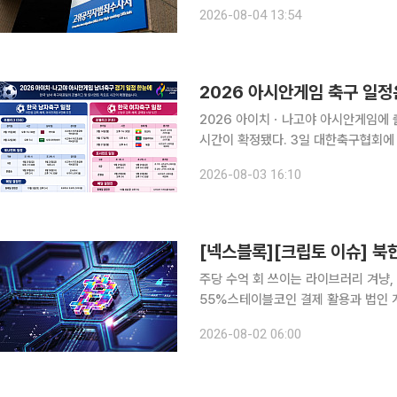
밝혔다. 압수수색 대상에는 박상춘 전
2026-08-04 13:54
려졌다. 박 전 청장에 대한 압수수
2026 아시안게임 축구 일정
2026 아이치ㆍ나고야 아시안게임에 
시간이 확정됐다. 3일 대한축구협회에 따르면 이민성 감독이 이끄는 남자 대표팀은 조별리그 D조에
서 카타르, 사우디아라비아와 경쟁한다. 첫 경기는 9월 15일 오후 7시 30분 일본 나고야시 
2026-08-03 16:10
공원 럭비경기장에서 열리는 카타르전
주당 수억 회 쓰이는 라이브러리 겨냥,
55%스테이블코인 결제 활용과 법인 
조로 이동 북한 연계 해킹 조직의 오픈소스 공급망 공격이 글로벌 클라우드 환경으로 번지면서 크립
2026-08-02 06:00
토 산업에서 보안 문제가 다시 핵심 변