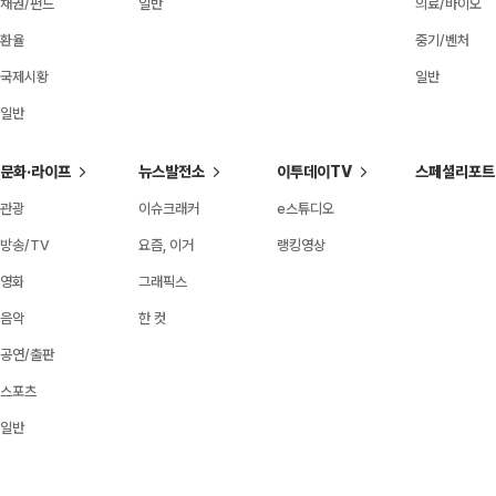
채권/펀드
일반
의료/바이오
환율
중기/벤처
국제시황
일반
일반
문화·라이프
뉴스발전소
이투데이TV
스페셜리포트
관광
이슈크래커
e스튜디오
방송/TV
요즘, 이거
랭킹영상
영화
그래픽스
음악
한 컷
공연/출판
스포츠
일반