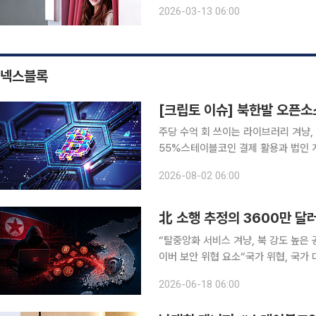
도, 그렇다고 부정하지도 않는다. 대신
2026-03-13 06:00
니다”라고 말한다. 신문희에게 ‘아름다
넥스블록
주당 수억 회 쓰이는 라이브러리 겨냥,
55%스테이블코인 결제 활용과 법인 
조로 이동 북한 연계 해킹 조직의 오픈소스 공급망 공격이 글로벌 클라우드 환경으로 번지면서 크립
2026-08-02 06:00
토 산업에서 보안 문제가 다시 핵심 변
北 소행 추정의 3600만 달러
“탈중앙화 서비스 겨냥, 북 강도 높은 
이버 보안 위협 요소“국가 위협, 국가 대응 필
에서 상당한 액수의 암호화폐가 사라졌
2026-06-18 06:00
국이라는 점에서 국가 정보와 디지털자