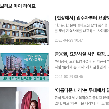
브라보 마이 라이프
“한 분, 한 분이 살아오신 삶의 품격
를 통해 지역사회를 대표하는, 사랑받는 노인 시
덕풍동에 위치한 ‘쏠라체 홈 미사’에
2026-04-23 10:47
사의 운영 철학을 이렇게 설명했다. 
금융권, 요양시설 사업 확장…‘
하나금융, 노인요양시설 건립 기공식 개최…내년 9월 개소 
시설 ‘쏠라체 홈 미사’ 개소 금융권이 고령화 시대를 겨냥해 요양시설 사업에 본격적으로 뛰어들고
있다. 은행·보험 등 전통 금융서비스를 
2026-03-29 08:45
경쟁이 본격화되는 모
‘아름다운 나라’는 무대에서 
공식 행사에서 반복적으로 불리지 않아
있다. 바로 ‘아름다운 나라’다. 이 노래를 부른 가수 신문희는 ‘제2의 애국가’라는 표현을 좋아하지