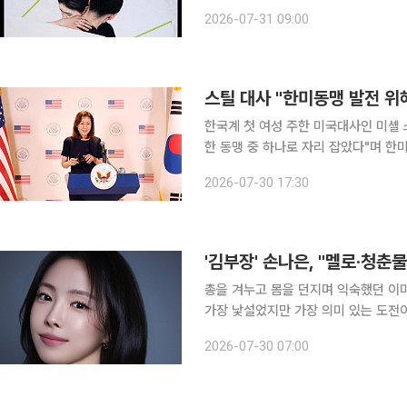
화재로 어머니 마츠노 사치코를 잃은 
2026-07-31 09:00
터리다. 하나는 기자 맹준호의 도움으
스틸 대사 "한미동맹 발전 위해
한국계 첫 여성 주한 미국대사인 미셸 
한 동맹 중 하나로 자리 잡았다"며 
다. 스틸 대사는 이날 인천국제공항 도착 후 발표한 성명에서 "경주에서 트럼프 대통령과 이재명 대
2026-07-30 17:30
통령은 우리 동맹의 새로운 장을 열었다
총을 겨누고 몸을 던지며 익숙했던 이미
가장 낯설었지만 가장 의미 있는 도전이었다. '김부장'은 북한 공작원 출신이라는 정
범한 회사원으로 살아가던 김부장이 납
2026-07-30 07:00
션 드라마다. 손나은은 극 중 평범한 