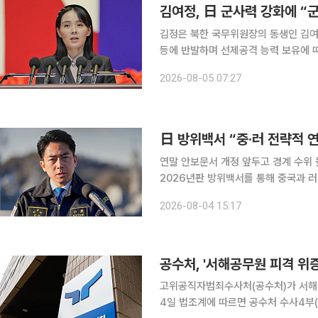
김여정, 日 군사력 강화에 “
김정은 북한 국무위원장의 동생인 김
등에 반발하며 선제공격 능력 보유에 따른 군사적
범국 일본의 선제공격능력보유는 국제
2026-08-05 07:27
日 방위백서 “중·러 전략적 
연말 안보문서 개정 앞두고 경계 수위 높여2
2026년판 방위백서를 통해 중국과 러
의 폭격기와 함정이 공동으로 활동해 
2026-08-04 15:17
다. 다카이치 사나에 내각 출범 이후 
공수처, '서해공무원 피격 위
고위공직자범죄수사처(공수처)가 서해 
4일 법조계에 따르면 공수처 수사4부