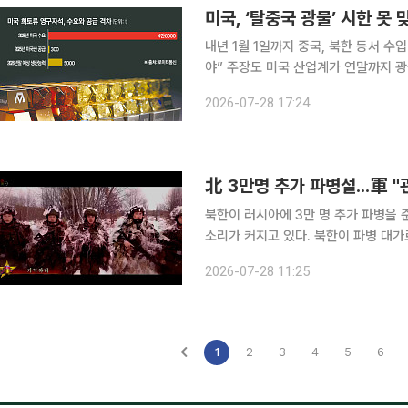
미국, ‘탈중국 광물’ 시한 
내년 1월 1일까지 중국, 북한 등서 
야” 주장도 미국 산업계가 연말까지 광
시를 따르지 못할 가능성이 커졌다. 
2026-07-28 17:24
北 3만명 추가 파병설...軍 "
북한이 러시아에 3만 명 추가 파병을 
소리가 커지고 있다. 북한이 파병 대
치명적 위험이 될 수 있다. 우리 외교
2026-07-28 11:25
1
2
3
4
5
6