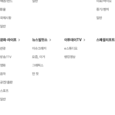
채권/펀드
일반
의료/바이오
환율
중기/벤처
국제시황
일반
일반
문화·라이프
뉴스발전소
이투데이TV
스페셜리포트
관광
이슈크래커
e스튜디오
방송/TV
요즘, 이거
랭킹영상
영화
그래픽스
음악
한 컷
공연/출판
스포츠
일반