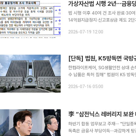
가상자산법 시행 2년⋯금융당국
법 시행 이후 40여 건 조사 완료·30
14억원지급정지·신고포상금 제도 2단계법 도입 검토 가상자산이용자보
당국이 가상자산 불공정거래 30여 건
2026-07-19 12:00
과 대형 투자자의 ‘펌프 앤 덤프’ 등
한컴라이프케어, SG생활안전 상대 손
수 납품은 특허 침해” 법원이 K5 방독면 국방규격에 반영된 방산업체 한컴라이프케어(구 산청)의
특허를 인정하고 경쟁사 SG생활안전(구
2026-07-16 05:00
우 경찰청·소방청 등 군이 아닌 공공기
하반기 합동 업무보고 주재⋯ "단일종목
독촉은 금융사 부당이득⋯과감하게 탕감