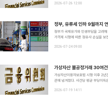
2026-07-26 12:00
모로 10개 사례를 접수한 뒤 적극행
정부, 유류세 인하 9월까지
정부가 국제유가와 민생부담을 고려해 
가격제 시행에 따른 정유사 손실을 보
원회를 가동하기로 했다. 재정경제부는 24일 구윤철 경제부총리 겸 재정경제부 장관 주재로 열린
2026-07-24 09:00
민생물가 특별관리 관계 장관 TF에서 
가상자산 불공정거래 30여건
가상자산이용자보호법 시행 이후 2년
관에 넘겨졌다. 사건당 평균 부당이득은 14억원에 달했다. 19
금융당국은 최근까지 가상자산 불공정거
2026-07-19 14:11