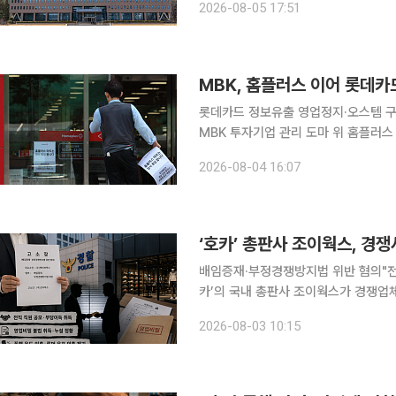
2026-08-05 17:51
는 5일 청와대 영빈관에서 2026년 
MBK, 홈플러스 이어 롯데
롯데카드 정보유출 영업정지·오스템 
MBK 투자기업 관리 도마 위 홈플러스 기업회생으로 촉발된 MBK파트너스의 경영 책임 논란이 롯
데카드와 오스템임플란트, 계열 운용사
2026-08-04 16:07
자기업에서 정보보호 부실과 구조조정 
배임증재·부정경쟁방지법 위반 혐의"전직 직원 공모·
카’의 국내 총판사 조이웍스가 경쟁업
찰에 고소했다고 3일 밝혔다. 조이웍스는 케이브웍스가 수년간 자사 직원들과 공모해 부당이득을
2026-08-03 10:15
취했으며, 관련 직원들은 범행이 발각