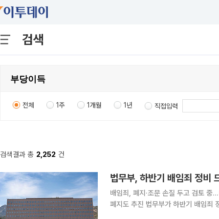
검색
전체
1주
1개월
1년
직접입력
검색결과 총
2,252
건
법무부, 하반기 배임죄 정비
배임죄, 폐지·조문 손질 두고 검토
폐지도 추진 법무부가 하반기 배임죄 정비와 집단소송제 확대를 추진한다. 기업 경영 부담을 완화하
고 소액·다수 피해자의 권리구제를 강화하