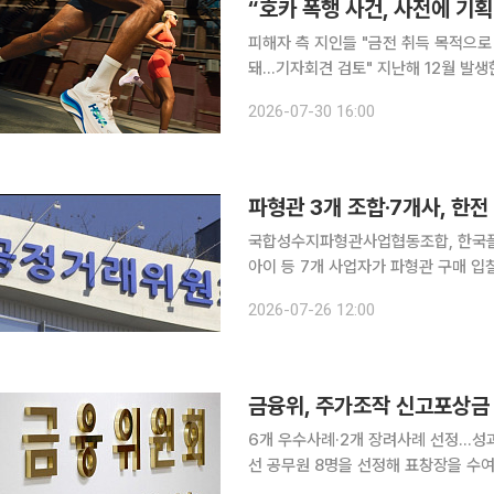
“호카 폭행 사건, 사전에 기획
피해자 측 지인들 "금전 취득 목적으로
돼…기자회견 검토" 지난해 12월 발생한 스포츠 브랜드 호카(HOKA) 국내 총판사 조이웍스 전 대표
의 경쟁업체 관계자 폭행 사건이 사전 
2026-07-30 16:00
을 목적으로 기획된 사건임을 뒤늦게 '
파형관 3개 조합·7개사, 한전
국합성수지파형관사업협동조합, 한국플
아이 등 7개 사업자가 파형관 구매 입
정위는 2017년 11월부터 2023년
2026-07-26 12:00
대해 사전에 낙찰예정자와 낙찰물량
금융위, 주가조작 신고포상금
6개 우수사례·2개 장려사례 선정…성과급 최고등급 
선 공무원 8명을 선정해 표창장을 수여했다. 26일 금융위원회에 따르면 이억원 금
'2026년 상반기 적극행정 우수공무원'에게 적