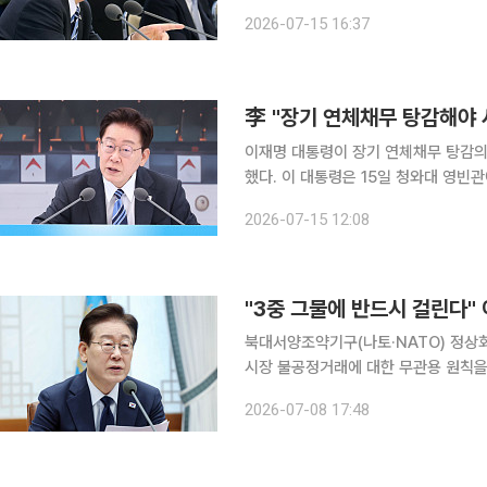
로 증액, DSR 소득심사 세분화해 일시적 상여금 꼼수
2026-07-15 16:37
SK하이닉스 단일종목 레버리지 상장지
李 "장기 연체채무 탕감해야 
이재명 대통령이 장기 연체채무 탕감의
했다. 이 대통령은 15일 청와대 영빈관에서 '경제 대도약으로 대체불가 대한민국'을 주제로 열린 관
계부처 하반기 합동 업무보고에서 이억
2026-07-15 12:08
현을 정말 잘했다. 사람을 죽이는 금융
"3중 그물에 반드시 걸린다" 
북대서양조약기구(나토·NATO) 정상회
시장 불공정거래에 대한 무관용 원칙을
관계자들의 선행매매 의혹까지 수사 대
2026-07-08 17:48
것으로 풀이된다. 이 대통령