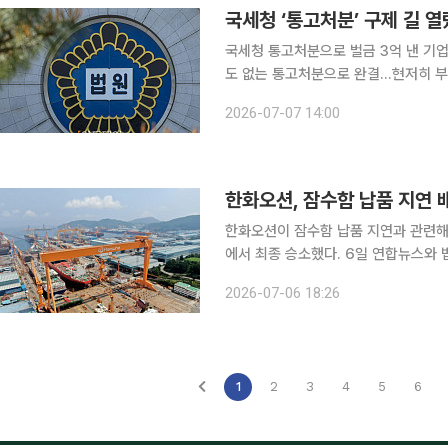
국세청 ‘통고처분’ 구제 길 열
국세청 통고처분으로 벌금 3억 낸 기업
도 없는 통고처분으로 완결...현저히 부당” 불복 수단이 없어 ‘권리구제 사각지대’로 지적
청 통고처분에 대해 대법원이 사후 구
2026-07-07 14:00
처분은 효력이 없고, 납부자가 낸 벌금
한화오션, 잠수함 납품 지연 배
한화오션이 잠수함 납품 지연과 관련해
에서 최종 승소했다. 6일 연합뉴스와 법조계에 따르면 대법원 3부(주심 이숙연 대법관)는 한화오션
이 국가를 상대로 낸 부당이득금 반환
2026-07-06 18:26
라"고 판결한 원심을 지난달 심리불속
1
2
3
4
5
6