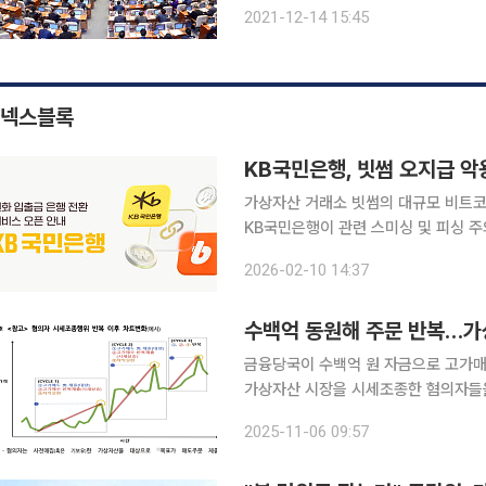
장기요양보험료 산정 시 건강보험료에 
2021-12-14 15:45
현행법은 건강보험료에 ‘장기요양보험
넥스블록
KB국민은행, 빗썸 오지급 악
가상자산 거래소 빗썸의 대규모 비트코
KB국민은행이 관련 스미싱 및 피싱 주의 경보를 울렸다. 지난 9일
썸 비트코인 오지급 사고를 악용하는 
2026-02-10 14:37
요하다고 안내했다. 이번 오지급 사고
수백억 동원해 주문 반복…가
금융당국이 수백억 원 자금으로 고가
가상자산 시장을 시세조종한 혐의자들을 고발했다. 금융위원회는 5일 제1
산 시세조종 행위를 벌인 혐의자 2건을 수사기관에 
2025-11-06 09:57
시장 모니터링 과정에서 포착한 사안으