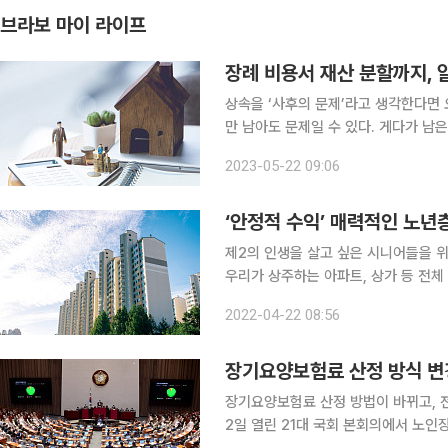
브라보 마이 라이프
장례 비용서 재산 분할까지, 
상속을 ‘사후의 문제’라고 생각한다면 오
만 남아도 문제일 수 있다. 게다가 남
일을 겪고, 상까지 치르게 된다. 어렴
2023-05-22 09:06
지 겪기 일쑤다. 이번 호에서는 시니어
‘안정적 수익’ 매력적인 노년
제2의 인생을 살고 싶은 시니어들을 
우리가 상주하는 아파트, 상가 등 전
로, 보수가 높아서 각광받고 있다. 아파트 관리
2022-04-22 08:56
취업하기 위해서는 먼저 주택관리사가 
장기요양보험료 산정 방식 변경
장기요양보험료 산정 방법이 바뀌고, 
2일 열린 21대 국회 본회의에서 노인장기요양보험법 일부개정법률안이 가결됐다. 개정안에 의하면,