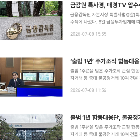
금감원 특사경, 매경TV 압
금융감독원 자본시장 특별사법경찰(특
수색에 나섰다. 8일 금융투자업계에 따르면 금감원 특사경은 이날 오전부터 서울 중구 매일경제신
문사 계열 경제방송 매일경제TV 본사를 압수수
2026-07-08 15:55
TV 소속 직원 등이 업무 과정에서 취
출범 1주년을 맞은 주가조작 근절 합
자거래 등 중대 불공정거래 10여 건을
기반 시장감시 체계를 구축해 불공정거래 대응
2026-07-08 11:56
는 서울 여의도 한국거래소에서 '주가
출범 1년 합동대응단, 불공정
출범 1주년을 맞은 주가조작 근절 합
자거래 등 중대 불공정거래 10여 건을