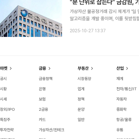
"분 단위로 잡는다" 금감원,
가상자산 불공정거래 감시 체계가 '일 
알고리즘을 개발 중이며, 이를 뒷받침할
도 병행한다. 26일 금융당국에 따르면 금감원은 초단기 시세조종 등 불공정거래 시도를 적발하기
2025-10-27 13:37
위해 거래 기록을 분 단위로 모니터링할
마켓
금융
부동산
산업
공시
금융정책
시장동향
재계
시황
은행
업계
전자/통신/IT
시세
보험
정책
자동차
장외/IPO
2금융
분양
중화학
특징주
카드
일반
항공/물류
투자전략
가상자산/핀테크
유통