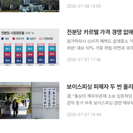
기반 시장감시 체계를 구축해 불공정거래 대응
2026-07-08 10:00
는 서울 여의도 한국거래소에서 '주가
전분당 카르텔 가격 경쟁 없
원가하락시 소비자 혜택도 없애중소 거
위반' 대상 10% 가중 처벌 라면과 과자, 빵, 음료 등 국민 먹거리의 핵심 원재료인 전분당 시장에서
국내 주요 제조사들이 7년 넘게 가격
2026-07-07 17:46
조·판매 4개사에 역대 최대 규모의 과
法 “통상의 채무부존재 소송 입증책임 
관적 증거 부족 보이스피싱 관련 채무부존재 소송에서 계좌명의인이 돈을 정당하게 취득했다는 점
을 적극적으로 입증해야 한다는 법원 
2026-07-07 16:44