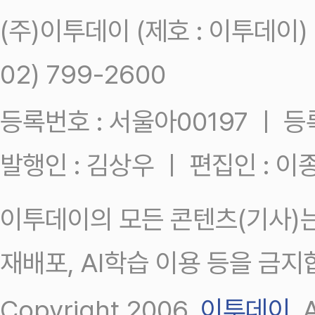
(주)이투데이 (제호 : 이투데이
02) 799-2600
등록번호 : 서울아00197 ㅣ 등록일
발행인 : 김상우 ㅣ 편집인 : 
이투데이의 모든 콘텐츠(기사)는
재배포, AI학습 이용 등을 금지
Copyright 2006.
이투데이
.