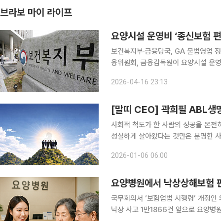
브라보 마이 라이프
요양시설 운영비 ‘종신보험 편
보건복지부·금융당국, GA 불법영업 정조준 시
융위원회, 금융감독원이 요양시설 운영
에 나선다. 보험대리점(GA)의 위법 행위가 
2026-04-16 23:13
에 따르면 일부 요양시설은 세무법인을
[말띠 CEO] 곽희필 ABL
사회적 척도가 한 사람의 성공을 온전
성실하게 살아왔다는 것만은 분명한 사실
영 최전선에서 CEO로 활약 중인 기업인
2026-01-06 06:00
지만 이들에게 60세는 마침표가 아니
요양병원에서 낙상상해보험 
국무회의서 ‘보험업법 시행령’ 개정안 의결 요양병원에서 낙상상해보험 판매 허용 작년 
낙상 사고 1만1866건 앞으로 요양병원에서도 낙상상해보험을 판매할 수 있게 된다. 22일 금융위원