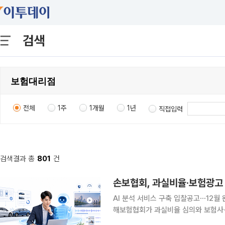
검색
전체
1주
1개월
1년
직접입력
검색결과 총
801
건
손보협회, 과실비율·보험광고 
AI 분석 서비스 구축 입찰공고⋯12월 
해보험협회가 과실비율 심의와 보험사·
다. 과거 심의 사례와 광고 심의기준을