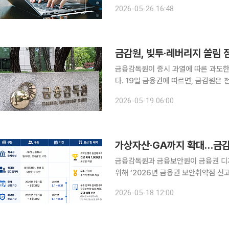
선다. 생성형 AI 도입 경쟁이 본격화면
2026-05-26 16:48
우려가 커지자 금융당국도 사전예방 중
금감원, 빚투·레버리지 쏠림
금융감독원이 증시 과열에 따른 과도한 
다. 19일 금융권에 따르면, 금감원은 전날 서울 여의도 본원에서 제2차 소비자위험대응협의회를 열
고 금융소비자와 관련된 주요 현안을 
2026-05-19 06:00
터 감독·검사, 시정 조치까지 전 과정
가상자산·GA까지 확대…금감원
금융감독원과 금융보안원이 금융권 디
위해 ‘2026년 금융권 보안취약점 신고
바운티는 화이트해커 등 외부 참가자가
2026-05-18 12:00
에서 신규 보안 취약점을 발견·신고하