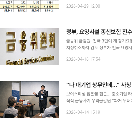
리점(GA) 쏠림이 심화하고 방카슈랑
2026-04-29 12:00
화하기로 했다. 금융감독원은 
정부, 요양시설 종신보험 전
금융위·금감원, 전국 3만여 개 장기요
지정취소까지 검토 정부가 전국 요양시설의 종신보험 가입 실태에 대한 전수조사에 나선다. 최근 일
부 요양시설이 운영자금을 종신보험료
2026-04-16 17:54
“나 대기업 상무인데…” 사칭
보이스피싱 닮은꼴 접근… 중소기업 타
직적 금융사기 우려금감원 “과거 무더기 제
계 종사자 A씨는 최근 황당한 전화를 
2026-04-14 15:19
은 “그간의 협력에 감사하다”며 “산업