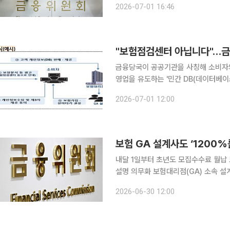
2026-07-01 16:46
금융서비스로 지정했다고 밝혔다. 현
금융당국이 공공기관을 사칭해 소비자의
영업을 유도하는 '민간 DB(데이터베이
로 수집된 개인정보가 원치 않는 보험 
2026-07-01 12:00
위한 조치다. 1일 금감원은 DB
보험 GA 설계사도 ‘1200
내달 1일부터 초년도 모집수수료 월납 
설명 의무화 보험대리점(GA) 소속 설계사에게도 초년도 모집수수료 지급 한도를 제한하는 이른바
‘1200%룰’이 적용된다. 대형 GA
2026-06-30 12:00
설명해야 한다. 금융위원회는