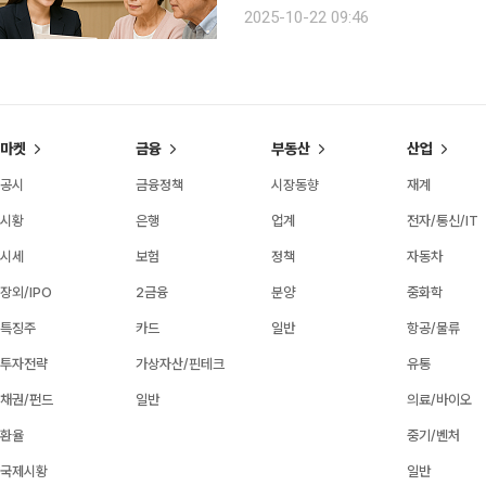
회에 따르면 전날 국무회의에서 이 같
2025-10-22 09:46
의결했다. 이번 개정안에는 요양병원
마켓
금융
부동산
산업
공시
금융정책
시장동향
재계
시황
은행
업계
전자/통신/IT
시세
보험
정책
자동차
장외/IPO
2금융
분양
중화학
특징주
카드
일반
항공/물류
투자전략
가상자산/핀테크
유통
채권/펀드
일반
의료/바이오
환율
중기/벤처
국제시황
일반