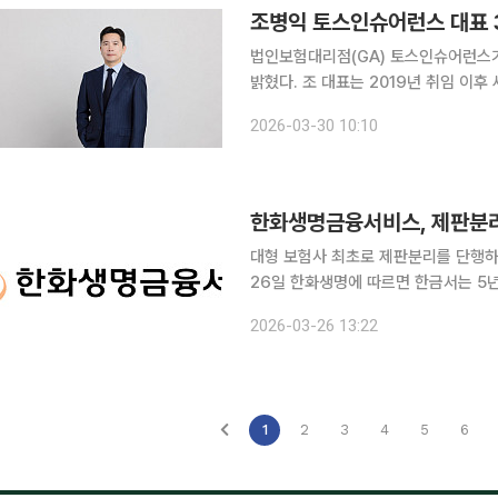
조병익 토스인슈어런스 대표 
법인보험대리점(GA) 토스인슈어런스가
밝혔다. 조 대표는 2019년 취임 이후 세 번째 연임이 확정되면서 2028년까지 조직을 이끌게 됐다.
토스인슈어런스는 2022년 초 대면 영
2026-03-30 10:10
에 육박한다. 평균 연령 30대 중심의 
한화생명금융서비스, 제판분리
대형 보험사 최초로 제판분리를 단행하
26일 한화생명에 따르면 한금서는 5년
창출을 함께 추진해 왔다. 불완전판매비율
2026-03-26 13:22
30개 법인보험대리점(GA) 평균(0.0
1
2
3
4
5
6