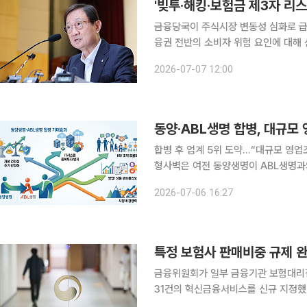
'빚투·해킹·보험금 제3자 리
금융당국이 주식시장 변동성 심화로 급증한
융권 전반의 소비자 위험 요인에 대해
원 보험금 페이백이나 대부업체의 불법 차
2026-07-07 12:00
금융감독원은 전날 이찬진 원장 주재로
동양·ABL생명 합병, 대규모
합병 후 업계 5위 도약…“대규모 영업
형사벽은 여전 동양생명이 ABL생명과의 합병을 검토하며 업계 5위권 대형사로의 지각변동을 예고
했다. 양 사는 합병이 본격적으로 추
2026-07-06 16:27
에 나설 방침이다. 다만 기존 최상위
특정 보험사 판매비중 규제 완
금융위원회가 일부 금융기관 보험대리점
31건의 혁신금융서비스를 신규 지정했다. 1일 금융위는 이날 정례회의를 열고 △금융기관
점의 판매비중 규제 개선(7건) △내부 