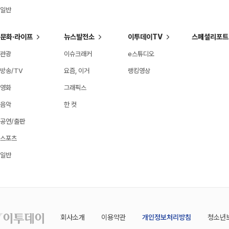
일반
문화·라이프
뉴스발전소
이투데이TV
스페셜리포트
관광
이슈크래커
e스튜디오
방송/TV
요즘, 이거
랭킹영상
영화
그래픽스
음악
한 컷
공연/출판
스포츠
일반
회사소개
이용약관
개인정보처리방침
청소년