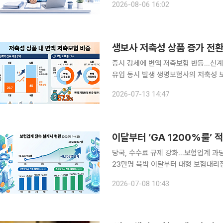
2026-08-06 16:02
생보사 저축성 상품 증가 전환
증시 강세에 변액 저축보험 반등…신계
유입 동시 발생 생명보험사의 저축성 보험 신계약이 변액보험 판매 증가에 힘입어 반등했다. 최근
국내 증시 상승세에 따른 변액 저축보험 수요 확대의
2026-07-13 14:47
면 5월 기준 생보사 저축성 상품 신계
이달부터 ‘GA 1200%룰’
당국, 수수료 규제 강화…보험업계 과
23만명 육박 이달부터 대형 보험대리점(GA) 소속 설계사에게도 초년도 수수료를 제한하는
'1200% 룰'이 전면 적용되면서 보
2026-07-08 10:43
수료를 무기로 설계사를 끌어모았던 G