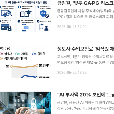
금감원, '빚투·GA·PG 리
금융감독원이 차입 주식매수(빚투)와 
(PG) 결제 리스크 등 금융소비자 피
금 유지 조건부 대출 우대금리와 미해지
2026-06-28 12:00
함께 추진한다. 금감원은 이
생보사 수입보험료 ‘임직원 채
교보생명, 1분기 임직원 수입보험료 비중 
명보험사의 ‘임직원 채널’을 통한 수입
사나 대리점 등 전통적인 채널을 압도
2026-06-22 13:22
있다. 이는 최근 몇 년간 급성장한 퇴
“AI 투자액 20% 보안에”
금감원, 금융권 AI 위험관리 프레임
강화 금융감독원이 금융권의 인공지능(AI) 활용 확산에 맞춰 보안 투자와 위험관리 체계 강화에 나