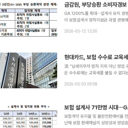
금감원, 부당승환 소비자경보 
GA 1200%룰 확대⋯설계사 유치 경쟁 과
이 보험설계사 정착지원금 과열 경쟁에
‘주의’를 발령했다. 금감원은 12일 ‘1200%룰’의 법인보험대리점(GA) 확대 적용을 앞두고 일부 영
2026-05-12 12:00
업조직에서 설계사 유치를 위한 정착지
현대카드, 보험 수수료 교육세
法 “납세의무자 법적 지위 아닌 영업 수익 성격이 기준” 신용카드사
은 수수료에는 교육세를 물릴 수 없다는
에서 번 돈까지 교육세를 매긴 건 위법이라는 취지다. 3일 법조계에 
2026-05-03 09:08
(양순주 부장판사)는 현대카드가 영등
보험 설계사 71만명 시대⋯G
보험계약 유지율 및 불완전판매비율 전반
난해 보험 판매채널의 성장성과 영업효