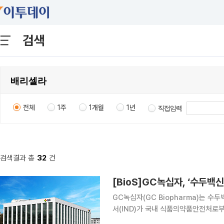
검색
전체
1주
1개월
1년
직접입력
검색결과 총
32
건
[BioS]GC녹십자, ‘수두백신
GC녹십자(GC Biopharma)는 수
서(IND)가 국내 식품의약품안전처로
가 지난 1993년에 개발한 MAV/0