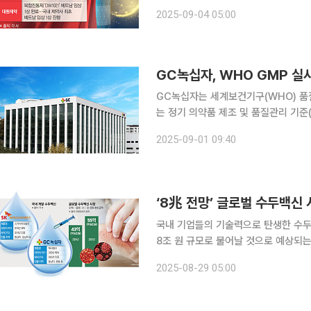
진출할 수 있는 ‘교두보’ 역할을 할 
2025-09-04 05:00
부상하고 있다. 3일 본지 취
GC녹십자, WHO GMP 실
GC녹십자는 세계보건기구(WHO) 품질인증
는 정기 의약품 제조 및 품질관리 기준(
내 제약사가 WHO GMP 실사를 서면으로 진행하
2025-09-01 09:40
GC녹십자는 독감백신 ‘지씨플루’와 수
‘8兆 전망’ 글로벌 수두백신 
국내 기업들의 기술력으로 탄생한 수두
8조 원 규모로 불어날 것으로 예상되
력을 확인하는 것은 물론 공급망 다변화에도 기여하고 
2025-08-29 05:00
자는 태국과 베트남에서 수두백신 ‘배리