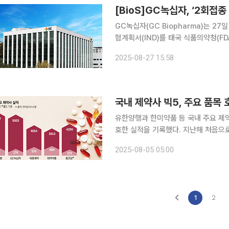
[BioS]GC녹십자, ‘2회접종
GC녹십자(GC Biopharma)는 2
험계획서(IND)를 태국 식품의약청(FD
2도즈 임상에 진입한 것은 이번이 처음
2025-08-27 15:58
세 이하의 건강한 소아 474명을 대상
국내 제약사 빅5, 주요 품목 
유한양행과 한미약품 등 국내 주요 제
호한 실적을 기록했다. 지난해 처음으로
로 매출 1조 원을 넘겼고, GC녹십자는
2025-08-05 05:00
갔다. 4일 제약업계에 따르면 유한양
1
2