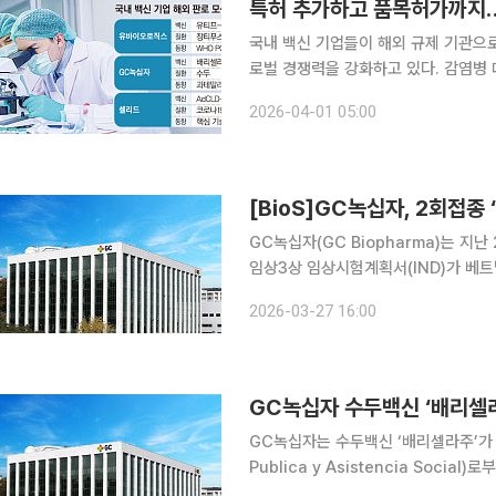
특허 추가하고 품목허가까지…
국내 백신 기업들이 해외 규제 기관으
로벌 경쟁력을 강화하고 있다. 감염병
시장을 중심으로 국내 기업들의 성과가 기대된다. 31일 제약바이오 업계에 
2026-04-01 05:00
직스, GC녹십자, 셀리드 등 백신 개
[BioS]GC녹십자, 2회접종 
GC녹십자(GC Biopharma)는 지난
임상3상 임상시험계획서(IND)가 베트남 보
다고 27일 밝혔다. 이번에 승인받은 
2026-03-27 16:00
으로 배리셀라주를 2도즈의 면역원성
GC녹십자 수두백신 ‘배리셀라
GC녹십자는 수두백신 ‘배리셀라주’가 과
Publica y Asistencia Social)로
미 국가에서 품목허가를 받은 것은 이번