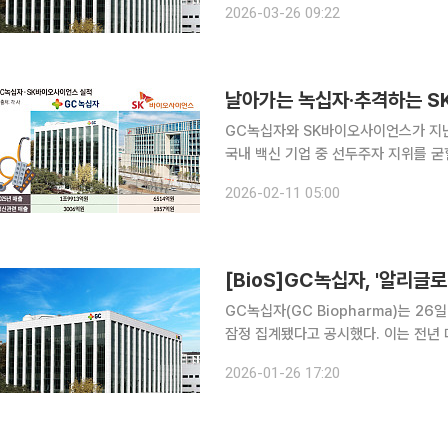
2026-03-26 09:22
공급에 더해 이번 허가를 시작으로 중
날아가는 녹십자·추격하는 S
GC녹십자와 SK바이오사이언스가 지난해
국내 백신 기업 중 선두주자 지위를 굳
시장에서 입지를 다지고 있다. 또 동남아시아와 중남미 지역 등 대규모 물량 수요가 있는 해외 시장
2026-02-11 05:00
판로 개척에도 적극적
[BioS]GC녹십자, '알리글로
GC녹십자(GC Biopharma)는 2
잠정 집계됐다고 공시했다. 이는 전년 
회사는 강조했다. 같은 기간 영업이익은
2026-01-26 17:20
간 적자를 이어오던 4분기가 턴어라운