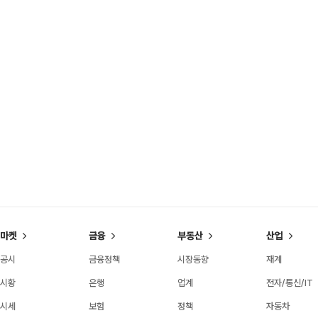
마켓
금융
부동산
산업
공시
금융정책
시장동향
재계
시황
은행
업계
전자/통신/IT
시세
보험
정책
자동차