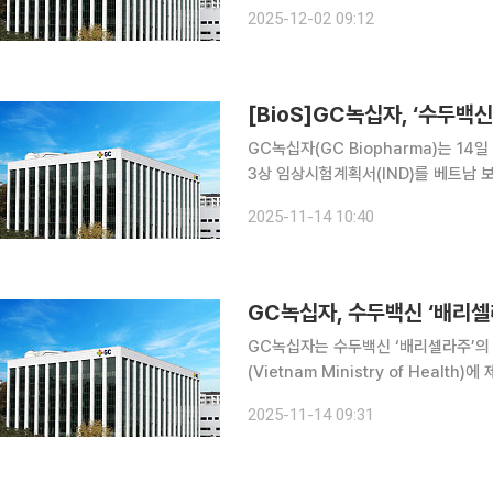
고 기준을 제시하는 가장 권위 있는 지침
2025-12-02 09:12
Advisory Group of Experts o
[BioS]GC녹십자, ‘수두백신
GC녹십자(GC Biopharma)는 14일
3상 임상시험계획서(IND)를 베트남 보건부
다. GC녹십자는 앞서 지난 10월 태
2025-11-14 10:40
년까지 완료할 계획이다. 이어 오는
GC녹십자, 수두백신 ‘배리셀
GC녹십자는 수두백신 ‘배리셀라주’의 
(Vietnam Ministry of Health)에 제출했다고 14일
인받은 임상과 이번 베트남 임상을 20
2025-11-14 09:31
격 진입할 계획이다. 동남아 지역 임상