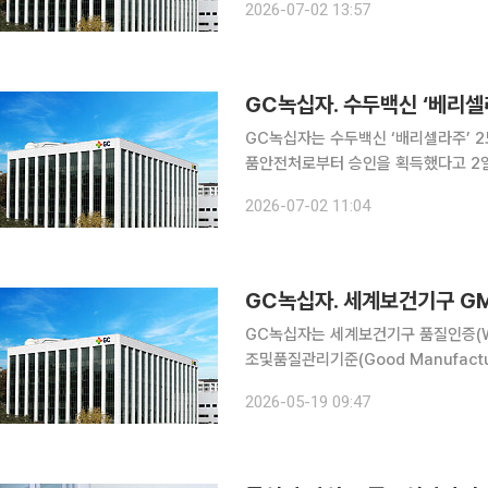
2026-07-02 13:57
에서 배리셀라주의 임상을 진행중이며,
GC녹십자. 수두백신 ‘베리셀라
GC녹십자는 수두백신 ‘배리셀라주’ 2도
품안전처로부터 승인을 획득했다고 2일 밝혔다. 이번 임상은 현재 태국과 베트
로벌 임상에 한국을 추가해 생후 12개
2026-07-02 11:04
행된다. 해당 연구는 미국 머크(MSD
GC녹십자. 세계보건기구 GM
GC녹십자는 세계보건기구 품질인증(W
조및품질관리기준(Good Manufactur
Assessment) 방식으로 대체해 최종 승인을 획득
2026-05-19 09:47
실사 신청 이후 현장 방문 없이 서면 