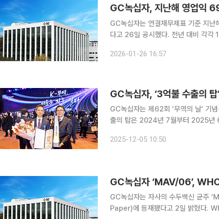
GC녹십자, 지난해 영업익 69
GC녹십자는 연결재무제표 기준 지난해 
다고 26일 공시했다. 전년 대비 각각 1
4분기가 ‘턴어라운드’에 성공하면서 본
2026-01-26 16:57
측은 지난해 실적 개선의 핵심 요인으
GC녹십자, ‘3억불 수출의 탑
GC녹십자는 제62회 ‘무역의 날’ 기념식에
출의 탑은 2024년 7월부터 2025년
GC녹십자는 전년 대비 37% 성장한 
2025-12-05 10:50
함께 면역글로불린 ‘알리글로’의 가파
GC녹십자 ‘MAV/06’, W
GC녹십자는 자사의 수두백신 균주 ‘MA
Paper)에 등재됐다고 2일 밝혔다. WHO 포지션 페이퍼는 전 세계 공중보건 정책과 예방 접종 권