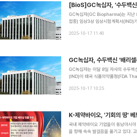
[BioS]GC녹십자, ‘수두백신
GC녹십자(GC Biopharma)는 지난 
접종) 임상3상 임상시험계획서(IND)가
고 17일 밝혔다. 이번 승인은 지난 8
2025-10-17 11:40
는 연내 베트남 보건부(Ministry o
GC녹십자, 수두백신 ‘배리셀라
GC녹십자는 이달 8일 자사의 수두백신
(IND)이 태국 식품의약품청(FDA Thai
은 8월 IND를 제출한 후 약 한 달 
2025-10-17 10:25
K-제약바이오, '기회의 땅' 
국내 제약바이오 기업들이 동남아시아 
을 향해 속속 발걸음을 옮기고 있다.