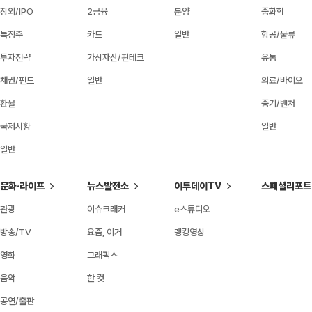
장외/IPO
2금융
분양
중화학
특징주
카드
일반
항공/물류
투자전략
가상자산/핀테크
유통
채권/펀드
일반
의료/바이오
환율
중기/벤처
국제시황
일반
일반
문화·라이프
뉴스발전소
이투데이TV
스페셜리포트
관광
이슈크래커
e스튜디오
방송/TV
요즘, 이거
랭킹영상
영화
그래픽스
음악
한 컷
공연/출판