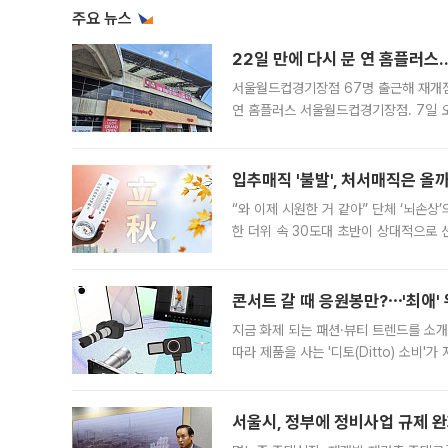
주요 뉴스
22일 만에 다시 문 연 홈플러스
서울월드컵경기장점 67명 출근해 재개점 
연 홈플러스 서울월드컵경기장점. 7일 
우유, 과일 같은 신선식품이 차근차근 자
입추매직 '불발', 처서매직은 올
“와 이제 시원한 거 같아” 단체 ‘뇌손상
한 더위 속 30도대 초반이 상대적으로
지역에 있었습니다. 7월 말에는 서풍과
콘서트 갈 때 응원봉만?⋯'최애'
지금 화제 되는 패션·뷰티 트렌드를 소개
따라 제품을 사는 '디토(Ditto) 소비
어디일까요? 아이돌 콘서트 시작을 기다
서울시, 정부에 정비사업 규제 완화