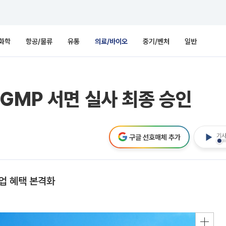
화학
항공/물류
유통
의료/바이오
중기/벤처
일반
GMP 서면 실사 최종 승인
기사
구글 선호매체 추가
업 혜택 본격화