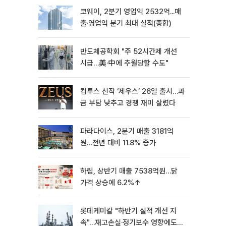
코웨이, 2분기 영업익 2532억...매
출·영업익 분기 최대 실적(종합)
반도체공학회 "주 52시간제 개선
시급…美·中에 추월당할 수도"
컴투스 신작 ‘제우스’ 26일 출시…과
금 부담 낮추고 경쟁 재미 살렸다
파라다이스, 2분기 매출 3181억
원…전년 대비 11.8% 증가
하림, 상반기 매출 7538억원…닭
가격 상승에 6.2%↑
롯데케미칼 "하반기 실적 개선 지
속"…재고손실·정기보수 영향에도