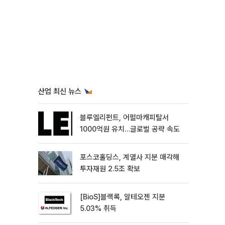
산업 최신 뉴스
블루엘리펀트, 어펄마캐피탈서
1000억원 유치…글로벌 공략 속도
포스코홀딩스, 계열사 지분 매각해
투자재원 2.5조 확보
[BioS]블랙록, 알테오젠 지분
5.03% 취득