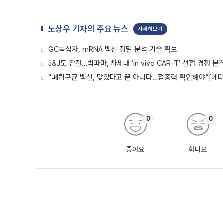
노상우 기자의 주요 뉴스
자세히보기
GC녹십자, mRNA 백신 정밀 분석 기술 확보
J&J도 참전…빅파마, 차세대 ‘in vivo CAR-T’ 선점 경쟁 본
“폐렴구균 백신, 맞았다고 끝 아니다…접종력 확인해야”[메디
0
0
좋아요
화나요