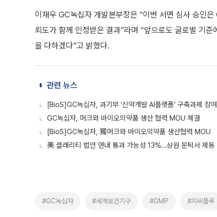
이재우 GC녹십자 개발본부장은 “이번 서면 심사 승인은
뢰도가 함께 인정받은 결과”라며 “앞으로도 글로벌 기준
을 다하겠다”고 밝혔다.
관련 뉴스
[BioS]GC녹십자, 과기부 ‘신약개발 AI플랫폼’ 구축과제 참여
GC녹십자, 머크와 바이오의약품 생산 협력 MOU 체결
[BioS]GC녹십자, 獨머크와 바이오의약품 생산협력 MOU
美 클래리티 법안 연내 통과 가능성 13%…상원 문턱서 제동
#GC녹십자
#세계보건기구
#GMP
#지씨플루