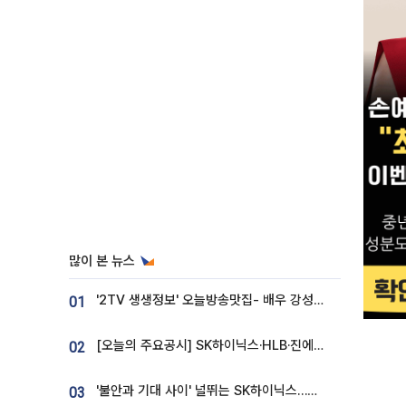
많이 본 뉴스
'2TV 생생정보' 오늘방송맛집- 배우 강성진 단골! 쌀국수ㆍ푸팟퐁 커리 맛집 '블○○○'
01
[오늘의 주요공시] SK하이닉스·HLB·진에어·포스코홀딩스·네이버·대우건설 등
02
'불안과 기대 사이' 널뛰는 SK하이닉스…증권가 "HBM4·LTA 기반 펀터멘털 견고"
03