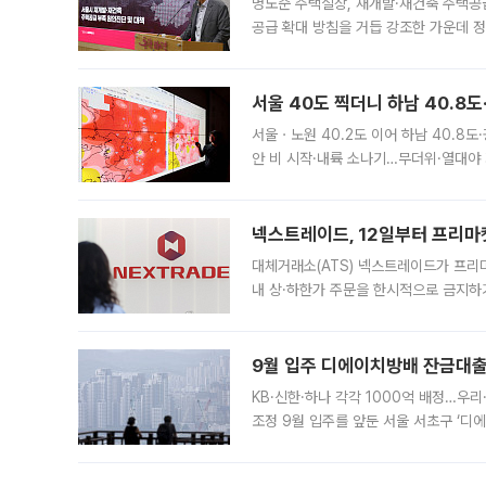
명노준 주택실장, 재개발·재건축 주택공
공급 확대 방침을 거듭 강조한 가운데 정
면 반박하고 나섰다. 명노준 서울시 주택
서울 40도 찍더니 하남 40.8도
서울ㆍ노원 40.2도 이어 하남 40.8도
안 비 시작·내륙 소나기…무더위·열대야 
에서도 40도를 웃도는 기온이 관측됐다
의 극심한
넥스트레이드, 12일부터 프리마
대체거래소(ATS) 넥스트레이드가 프리
내 상·하한가 주문을 한시적으로 금지하
가 체결 사례와 관련해 설명자료를 내고
9월 입주 디에이치방배 잔금대출
KB·신한·하나 각각 1000억 배정…우
조정 9월 입주를 앞둔 서울 서초구 ‘디
은행과 NH농협은행도 대출 취급을 검토
민은행