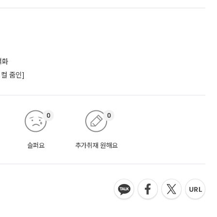
격화
컬 줌인]
0
0
슬퍼요
추가취재 원해요