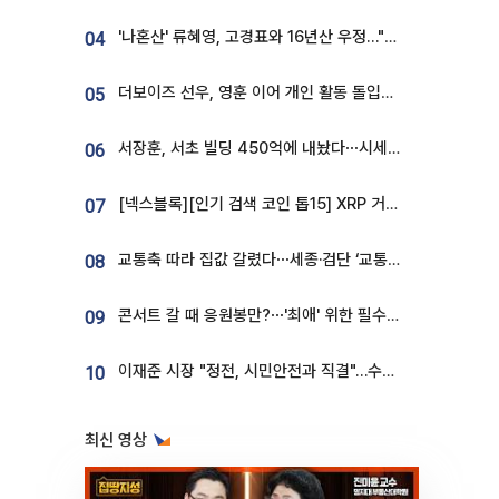
'나혼산' 류혜영, 고경표와 16년산 우정…"자취방서 부모님과 마주쳐"
04
더보이즈 선우, 영훈 이어 개인 활동 돌입⋯앳에어리어와 전속계약
05
서장훈, 서초 빌딩 450억에 내놨다⋯시세차익은
06
[넥스블록][인기 검색 코인 톱15] XRP 거래량 14억달러…ETHGas 급등·Bless 급락…고변동 알트 부각
07
교통축 따라 집값 갈렸다⋯세종·검단 ‘교통 프리미엄’ 뚜렷
08
콘서트 갈 때 응원봉만?⋯'최애' 위한 필수품 등장이오! [솔드아웃]
09
이재준 시장 "정전, 시민안전과 직결"…수원시 비상대응체계 가동
10
최신 영상