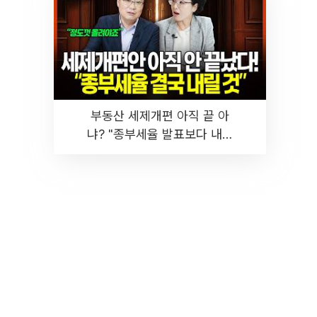
부동산 세제개편 아직 끝 아
냐? "종부세율 발표보다 내릴
것" 장기거주·양도세 전망 I 집
땅지성 I 김인만, 진미윤