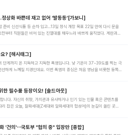
…정상화 바쁜데 재고 없어 ‘발동동’[가보니]
준비 신선식품 등 순차 입고…13일 정식 개장 목표 22일 만에 다시 문을
오전부터 직원들은 비어 있는 진열대를 채우느라 바쁘게 움직였다. 계란과
리를 잡기 시작했지만, 매장 곳곳엔 여전히 텅 빈 매대가 먼저 눈에 들어왔
까요? [해시태그]
’의 단계까지 온 지독하고 지독한 폭염입니다. 낮 기온이 37~39도를 찍는 극
 선선하게 느껴질 지경인데요. 이번 폭염의 중심은 처음 영남을 비롯한 동쪽
 북서풍이 산맥을 넘어 영남 쪽으로 내려오면서 뜨겁고 건조해졌는데요.
 위한 필수품 등장이오! [솔드아웃]
합니다. 자신의 취향, 가치관과 유사하거나 인기 있는 인물 혹은 콘텐츠를
'가 자리 잡은 오늘, 잘파세대(Z세대와 알파세대의 합성어)의 눈길이 쏠린 곳은
리는 공연장. 응원봉만큼이나 눈에 띄는 게 있습니다. 공연이 시작되기
 '건의'⋯국토부 "협의 중" 입장만 [종합]