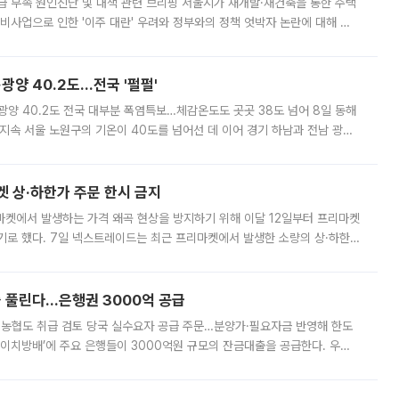
급 부족 원인진단 및 대책 관련 브리핑 서울시가 재개발·재건축을 통한 주택
비사업으로 인한 '이주 대란' 우려와 정부와의 정책 엇박자 논란에 대해 정
실장은 2031년까지 31만 가구 착공 목표에 차질이 없다는 입장이나,
·광양 40.2도…전국 '펄펄'
·광양 40.2도 전국 대부분 폭염특보…체감온도도 곳곳 38도 넘어 8일 동해
지속 서울 노원구의 기온이 40도를 넘어선 데 이어 경기 하남과 전남 광양
. 전국 대부분 지역에 폭염특보가 내려진 가운데 곳곳에서 39~40도 안팎
켓 상·하한가 주문 한시 금지
마켓에서 발생하는 가격 왜곡 현상을 방지하기 위해 이달 12일부터 프리마켓
기로 했다. 7일 넥스트레이드는 최근 프리마켓에서 발생한 소량의 상·하한
, 주문 오류로 인한 가격 급등락을 최소화하기 위한 비상 대응방안을 발표
 풀린다…은행권 3000억 공급
리·농협도 취급 검토 당국 실수요자 공급 주문…분양가·필요자금 반영해 한도
에이치방배’에 주요 은행들이 3000억원 규모의 잔금대출을 공급한다. 우리
하고 있어 향후 공급 규모가 늘어날 전망이다. 7일 금융권에 따르면 KB국