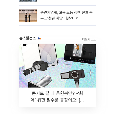
흑자 유지
중견기업계, 고용·노동 정책 전환 촉
구…“청년 희망 되살려야”
뉴스발전소
콘서트 갈 때 응원봉만?⋯'최
애' 위한 필수품 등장이오! [솔
드아웃]