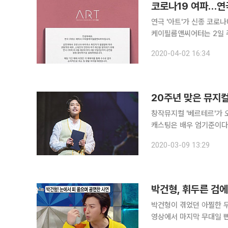
코로나19 여파…연극
연극 '아트'가 신종 코로나바
케이필름앤씨어터는 2일 
따라 관람객과 배우, 스태
2020-04-02 16:34
20주년 맞은 뮤지컬
창작뮤지컬 '베르테르'가 
캐스팅은 배우 엄기준이다. 엄기준은 2002년 시즌 첫 '베르테르' 역을 맡아 가장 오랜 기간 
며 '베르테르' 간판 배우로
2020-03-09 13:29
섬세하고도 감성 깊은 연
박건형, 휘두른 검에 
박건형이 겪었던 아찔한 무대사고가 무엇일까. 박건형은
영상에서 마지막 무대일 뻔