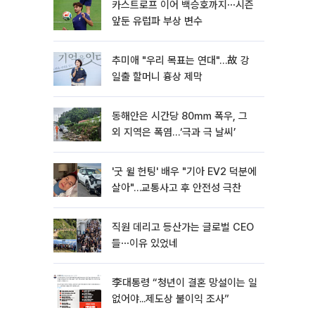
카스트로프 이어 백승호까지⋯시즌
앞둔 유럽파 부상 변수
추미애 "우리 목표는 연대"…故 강
일출 할머니 흉상 제막
동해안은 시간당 80㎜ 폭우, 그
외 지역은 폭염…‘극과 극 날씨’
'굿 윌 헌팅' 배우 "기아 EV2 덕분에
살아"…교통사고 후 안전성 극찬
직원 데리고 등산가는 글로벌 CEO
들⋯이유 있었네
李대통령 “청년이 결혼 망설이는 일
없어야...제도상 불이익 조사”