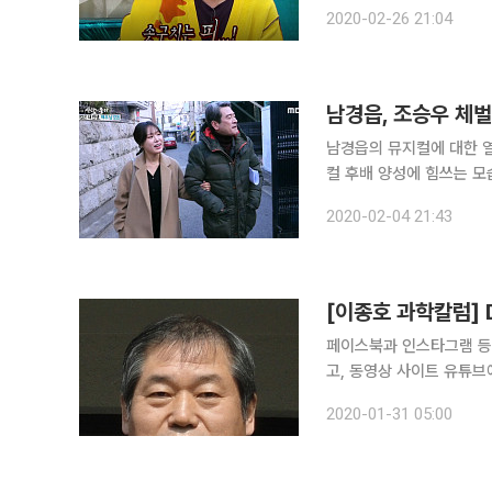
오른쪽 눈에서 피가 뿜어
2020-02-26 21:04
고 
남경읍, 조승우 체벌
남경읍의 뮤지컬에 대한 열정이 다뤄졌다. 남경읍은 4일 방송
컬 후배 양성에 힘쓰는 모
뮤지컬 역사의 살아있는 증인임을 증명했다. 남경읍은 
2020-02-04 21:43
하다. 남경읍은 황정민 뿐 
[이종호 과학칼럼] 
페이스북과 인스타그램 등 
고, 동영상 사이트 유튜브
해 동안 약 40조 기가바
2020-01-31 05:00
수록 폭증하고 있는데 문