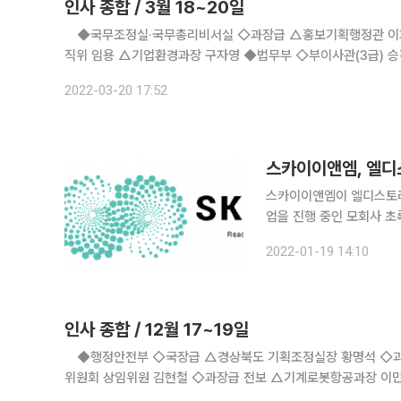
인사 종합 / 3월 18~20일
◆국무조정실·국무총리비서실 ◇과장급 △홍보기획행정관 이
직위 임용 △기업환경과장 구자영 ◆법무부 ◇부이사관(3급) 승진 △수원출입국·외국인청장 박상욱 ◇서기관(4급) 승진 △부산출입국·
외국인청 이민특수조사대장 임선봉 ◇과장급 개방형 직위 임
2022-03-20 17:52
스카이이앤엠이 엘디스토리 
업을 진행 중인 모회사 초록뱀미디
카이이앤엠이 장동민, 장도
2022-01-19 14:10
인사 종합 / 12월 17~19일
◆행정안전부 ◇국장급 △경상북도 기획조정실장 황명석 ◇
위원회 상임위원 김현철 ◇과장급 전보 △기계로봇항공과장 이
구제정책과장 정해권 △국가기술표준원 시험인증정책과장 박형