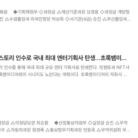
화원 ◆기획재정부 ◇과장급 △예산기준과장 강경표 ◇과장급 개방형
용 △기업환경과장 구자영 ◆문화체육관광부 ◇국장급
스카이이앤엠, 엘디스토리 인수로 국내 최대 엔터기획사 탄생…초록뱀미디어 시너지 기대
인수를 통해 국내 최대 규모 엔터 기획사로 탄생한다. 빗썸등과 NFT사
어와의 시너지도 노린다는 계획이다. 초록뱀미디어의 자회사 스
연, 유세윤 등 국내 정상급 방송인들을 소속 아티스트로 두고 있는 ‘엘디
스토리’와 인수계약을 체결했다고 19일 밝혔다. 이번 계약을 통해
과장급 △의정담당관 최승환 ◆산업통상자원부 ◇실장급 승진 △무역
민우 △자동차과장 정경록 △통상법무기획과장 전동욱 △무역위원회 무역
민 ◆환경부 ◇국장급 전보 △대변인 주대영 △자연보전국장