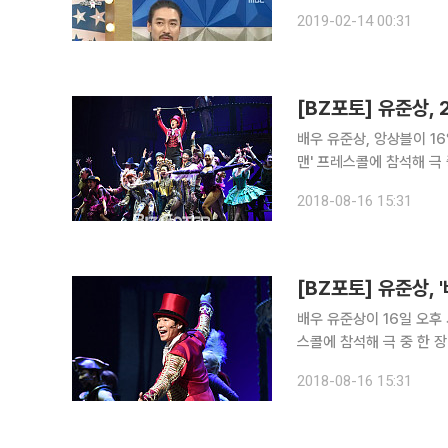
들을 참을 수 없었다고 밝히
2019-02-14 00:31
부터 한방에 정리됐다”라
[BZ포토] 유준상,
배우 유준상, 앙상블이 1
맨' 프레스콜에 참석해 극 중 한 장면을 선보이고 
잭맨 주연의 영화 '위대한
2018-08-16 15:31
넘의 생애를 기반으로 하여
[BZ포토] 유준상, 
배우 유준상이 16일 오후
스콜에 참석해 극 중 한 장면을 선보이고 있다. '바넘 
주연의 영화 '위대한 쇼맨
2018-08-16 15:31
생애를 기반으로 하여 만들