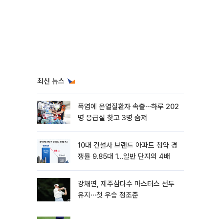
최신 뉴스
폭염에 온열질환자 속출⋯하루 202
명 응급실 찾고 3명 숨져
10대 건설사 브랜드 아파트 청약 경
쟁률 9.85대 1…일반 단지의 4배
강채연, 제주삼다수 마스터스 선두
유지⋯첫 우승 정조준