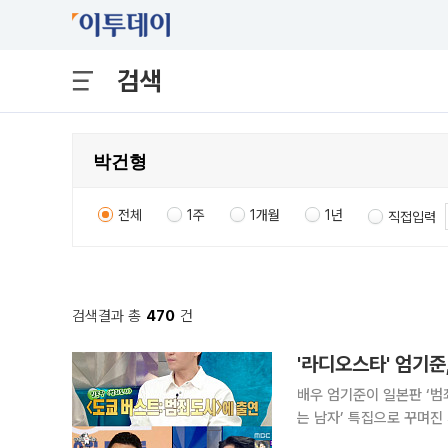
검색
전체
1주
1개월
1년
직접입력
검색결과 총
470
건
배우 엄기준이 일본판 ‘범죄도시’에 대해 언급했다. 8일 방송된 MBC ‘라디오스타’는 ‘수로왕과 사
는 남자’ 특집으로 꾸며진
이날 엄기준은 “일본판 ‘