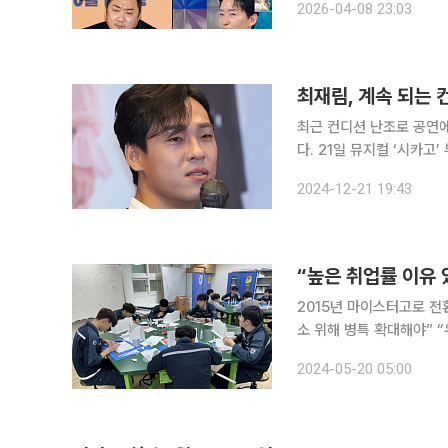
2026-04-08 23:03
최재림, 계속 되는 
최근 컨디션 난조로 공연에
다. 21일 뮤지컬 ‘시카고’ 부산 공연기획사 측은 “‘빌리’ 역 최재림 배우의 건강상의 이유로 인하여,
부득이하게 캐스팅이 변경됐다”라고 알렸다. 공지에 따르면 
2024-12-21 19:43
참한 최재림을 대신해 박
2015년 마이스터고로 전
소 위해 병특 확대해야” “우리나라 조선업이 다시 부흥기를 맞으면서 정밀가공 등 기능인력에 대한
수요가 늘어나고 있다고 
2024-05-20 05:00
서 사명감과 열정이 생겼