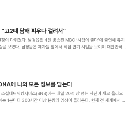
져 나오는 것을 느끼며 마지막 무대라 직감했다던 그는 더욱 최선을 다했다
당시 심정을 전했다. 박건형은 2008년 뮤지컬
 “고2때 담배 피우다 걸려서”
된 MBC ‘사람이 좋다’에 출연해 뮤지
습을 보였다. 남경읍은 제자들 앞에서 직접 연기 시범을 보이며 대한민국
수많은 뮤지컬 스타를 양성한 장본인이기도
아니라 조승우, 박건형, 최
DNA에 나의 모든 정보를 담는다
소셜네트워킹서비스(SNS)에는 매일 20억 장 넘는 사진이 새로 올라오
에는 1분마다 300시간 이상 분량의 영상이 올라온다. 현재 전 세계에서 한
이트(1기가바이트는 10억 바이트)의 정보가 만들어진다. 이들 데이터는 갈
제는 실리콘 반도체 기술의 발전 속도가