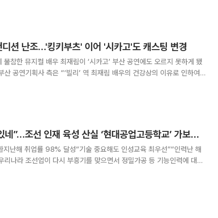
화인데 한국인 빌런”이라고 운을 뗐다. 이어
컨디션 난조…'킹키부츠' 이어 '시카고'도 캐스팅 변경
 불참한 뮤지컬 배우 최재림이 ‘시카고’ 부산 공연에도 오르지 못하게 됐
오는 22일 2시, 6시 30분 공연에는 불
건형이 빌리 플린을 연기한
“높은 취업률 이유 있네”…조선 인재 육성 산실 ‘현대공업고등학교’ 가보니 [유비무환 K-조선]
환지난해 취업률 98% 달성“기술 중요해도 인성교육 최우선”“인력난 해
들었어요. 처음 입학했을 때만 하더라도 진로가 확실치 않았는데 배워가면
어요. 열심히 연습해서 장비를 능숙하게 다룰