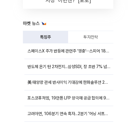
시장 '이번엔?' [포토]
마켓 뉴스
특징주
투자전략
스페이스X 주가 반등에 관련주 ‘껑충’⋯스피어 18%ㆍ에이치브이엠 12%↑
반도체 온기 탄 2차전지...삼성SDI, 장 초반 7% 넘게 껑충
美 태양광 관세 반사이익 기대감에 한화솔루션 20%대·OCI홀딩스 14%대 급등
포스코퓨처엠, 19만톤 LFP 양극재 공급 합의에 9%대 강세
고려아연, 106분기 연속 흑자...2분기 '어닝 서프라이즈'에 장 초반 12%대 강세