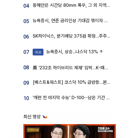
동해안은 시간당 80㎜ 폭우, 그 외 지역은 폭염…‘극과 극 날씨’
04
뉴욕증시, 연준 금리인상 기대감 꺾이자 상승...S&P500 사상 최고치 [종합]
05
SK하이닉스, 분기배당 375원 확정…주주환원책 9월로 앞당겨 발표
06
뉴욕증시, 상승...나스닥 1.3% ↑
07
속보
08
美 ‘232조 하이브리드 제재’ 임박…K-태양광, 불확실성 털고 날개 다나
[베스트&워스트] 코스닥 10% 급반등…본느, 최대주주 변경 기대에 270% 폭등
09
'개편 전 마지막 수능' D-100⋯남은 기간 성적 올릴 전략은
10
최신 영상