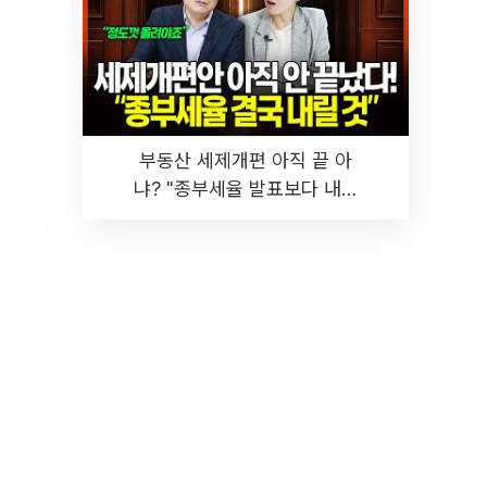
부동산 세제개편 아직 끝 아
냐? "종부세율 발표보다 내릴
것" 장기거주·양도세 전망 I 집
땅지성 I 김인만, 진미윤