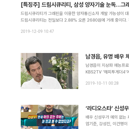
[특징주] 드림시큐리티, 삼성 양자기술 눈독…그래
드림시큐리티가 그래핀을 이용한 양자통신소자 개발 가능성이 대두되면서 양자통신 
드림시큐리티는 전일보다 2.88% 오른 2680원에 거래 중이다. 전날 포스텍은 물리학과 이길호, 이후종 교수, 박사과정 박건형 씨 연구팀
이 그래핀을 이용해
2019-12-09 10:47
남경읍, 유명 배우 
남경읍이 지상파 예능프로그램에 
KBS2TV ‘해피투게더4
했다. 남경읍은 그간 이름만 들어도 알법한 유명 배우들의 은사로 알려져 있다. 특히 조승우는 매 시
2019-10-11 00:28
상식 마다 남경읍의 이름
배우 신성우가 예의 없는 후배들에 대해 언급했다. 
엄기준, 강성진, 이건명이 게스트로 