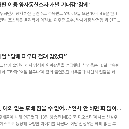
핀 이용 양자통신소자 개발 기대감 ‘강세’
관련주로 주목받고 있다. 9일 오전 10시 46분 현재
 고효율의 양자얽힘을 구현했다고 밝혔다. 양자 얽힘(q
체벌 “담배 피우다 걸려 맞았다”
출연해 제자 양성에 힘써왔음을 언급했다. 남경읍은 10일 방송된
’에서 드라마 ‘호텔 델루나’에 함께 출연했던 배우들과 나란히 입담을 과시
을 언급하는 것으로 알려졌
‘라디오스타’ 신성우, 예의 없는 후배 참을 수 없어…“인사 안 하면 화 많이 냈다”
13일 방송된 MBC ‘라디오스타’에서는 신성우,
등장해 다양한 이야기를 나눴다. 이날 신성우는 예의 없는 후배