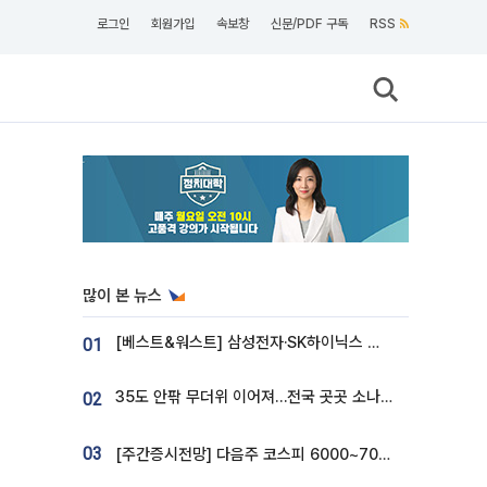
로그인
회원가입
속보창
신문/PDF 구독
RSS
많이 본 뉴스
[베스트&워스트] 삼성전자·SK하이닉스 밀린 한 주…상상인증권은 85% 급등
01
35도 안팎 무더위 이어져…전국 곳곳 소나기 [오늘 날씨]
02
03
[주간증시전망] 다음주 코스피 6000~7000⋯“外人 수급은 정책이 변수”