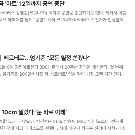
 '아트' 12일까지 공연 중단
이러스 감염증(코로나19) 여파로 공연을 중단하기로 했다. 제작사 더블
주요 예매처를 통해 "공연계에서 코로나19 바이러스 확진자가 발생함에
프의 안전과 추가 확산을 방지하기 위해 4일부터 12일까지 공연을 잠정 중
단하기로 했다"고 밝혔다. '아트'는 프랑스 극작가 야스
 '베르테르'…엄기준 "모든 열정 쏟겠다"
오는 8월 광림아트센터 BBCH홀에서 20주년 공연을 개최한다. 첫 번째
연기하
 불린다. 2015년 15주년 공연 당시 엄기준은 베르테르의 격정적 사랑과
기를 선보이며 무대를 장악했
10cm 찔렸다 ‘눈 바로 아래’
 26일 방송된 MBC ‘라디오스타’ 선공개
한 무대 사고 에피소드를 전했다. 상대 배우가 휘두른 진검에 상처가 난