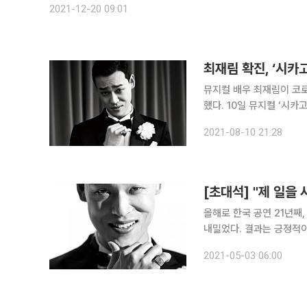
2021-12-20 09:01
최재림 확진, ‘시카
뮤지컬 배우 최재림이 코로
했다. 10일 뮤지컬 ‘시카고’ 주관사 신시컴퍼니는 공식 SNS를 통해 “최재림 배우가 9일 양성 확진
되었다. 이에 ‘시카고’ 팀은
2021-08-10 21:28
지난 5일 ‘하데스타운’에
[초대석] "제 일을
올해로 한국 공연 21년째
내밀었다. 결과는 긍정적이
까지 꿰찬 최재림은 지금 완벽
2021-05-03 06:00
로구 디큐브아트센터에서 