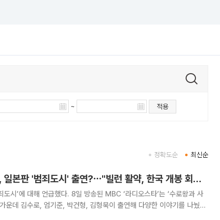
~
적용
정확도순
최신순
'라디오스타' 엄기준, 일본판 '범죄도시' 출연?⋯"빌런 활약, 한국 개봉 회의 중"
 가운데 김수로, 엄기준, 박건형, 김형묵이 출연해 다양한 이야기를 나눴다.
범죄도시’ 영화에 출연하게 됐다. 마동석이 형이 PD를 한다”라며 “일본 영