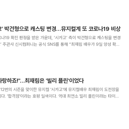
고’ 박건형으로 캐스팅 변경…뮤지컬계 또 코로나19 비상
나19 확진 판정을 받은 가운데, ‘시카고’ 측이 박건형으로 캐스팅을 변경
 아래와 같이 더블캐스트 일정을 변경한다”라고 공지했다. 앞서 최재림은
 출연하는 시우민이 코
 사랑하죠!"…최재림은 '빌리 플린'이었다
, 12번의 시즌을 맞이한 뮤지컬 '시카고'에 뮤지컬배우 최재림이 도전장을
다. '합격점'이라는 호평 일색이다. 역대 최연소 빌리 플린이라는 타이틀
한 복화술과 뛰어난 전달력으로 무대를 장악하고 있다. 최근 서울 구
최재림을 만났다. 최재림은 "대한민국 라