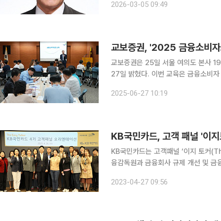
2026-03-05 09:49
으로 할 방침이다. 접수 당일 미대응으
교보증권, '2025 금융소비자
교보증권은 25일 서울 여의도 본사 1
27일 밝혔다. 이번 교육은 금융소비자 권익 보호와 임직원 실천 역량 강화를 위해 기획됐다. 내용은
△방문판매 유의사항 △투자권유준칙 
2025-06-27 10:19
및 롤플레잉 순
KB국민카드, 고객 패널 '이지
KB국민카드는 고객패널 ‘이지 토커(The
융감독원과 금융회사 규제 개선 및 
27일 밝혔다. 전날 광화문 본사에서 진행된 이번 행사에서는 KB국민카드 이창권 사장이 참석해 21
2023-04-27 09:56
명의 고객패널에게 감사의 메시지와 함