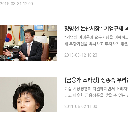
2015-03-31 12:00
황명선 논산시장 “기업규제 과
“기업의 어려움과 요구사항을 이해하고
해 우량기업을 유치하고 투자하기 좋은 환경을 
은 이투데이와의 인터뷰에서 대한상공회의
2015-03-12 10:23
된 것과 관련해 “앞으로 기업의 투자
[금융가 스타킹] 정종숙 우
요즘 시장경쟁이 치열해지면서 소비자보
라도 비슷한 금융상품을 찾을 수 있는
없기 때문이다. 112년의 역사와 전통
2011-05-02 11:00