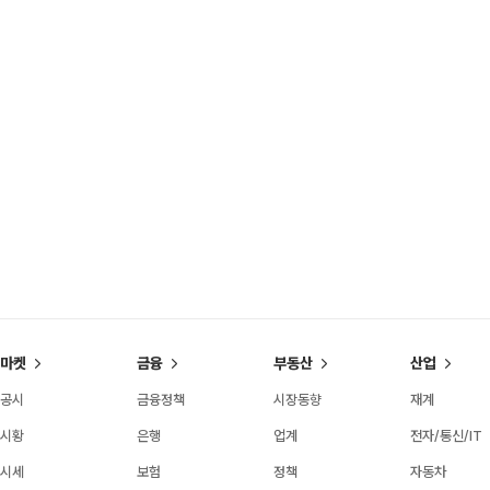
마켓
금융
부동산
산업
공시
금융정책
시장동향
재계
시황
은행
업계
전자/통신/IT
시세
보험
정책
자동차