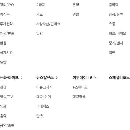
장외/IPO
2금융
분양
중화학
특징주
카드
일반
항공/물류
투자전략
가상자산/핀테크
유통
채권/펀드
일반
의료/바이오
환율
중기/벤처
국제시황
일반
일반
문화·라이프
뉴스발전소
이투데이TV
스페셜리포트
관광
이슈크래커
e스튜디오
방송/TV
요즘, 이거
랭킹영상
영화
그래픽스
음악
한 컷
공연/출판