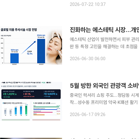
2026-07-22 10:37
FDA 허가를 확보한 쿨페이즈는 현지 
진화하는 에스테틱 시장…개인
에스테틱 산업이 발전하면서 피부 관리
완 등 특정 고민을 해결하는 데 초점을
찾는 수요가 크다. 피부 노화가 콜라겐
2026-06-30 06:00
수분 환경 변화 등 다양한 원인으로 
5월 방한 외국인 관광객 소비
중국인 럭셔리 쇼핑 주도…청담동 시계·귀
착…성수동 프리미엄 약국·K패션 활기 지난달 우리나라를 방문한 외국인 관광객의 카드 지출 규모
가 사상 처음으로 2조원을 넘어섰다.
2026-06-17 09:26
다채로운 일상 체험형 소비 성향이 맞