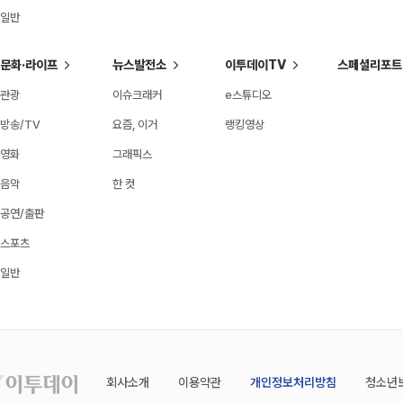
일반
문화·라이프
뉴스발전소
이투데이TV
스페셜리포트
관광
이슈크래커
e스튜디오
방송/TV
요즘, 이거
랭킹영상
영화
그래픽스
음악
한 컷
공연/출판
스포츠
일반
회사소개
이용약관
개인정보처리방침
청소년