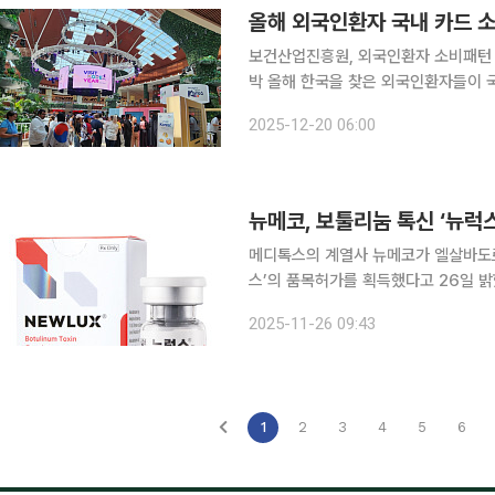
올해 외국인환자 국내 카드 소
보건산업진흥원, 외국인환자 소비패턴 분
박 올해 한국을 찾은 외국인환자들이 
로 나타났다. 특히 의료비 지출이 1조4000억 원을 기록하며 전체 소비의 40% 가까이를 차지했는
2025-12-20 06:00
데 K-의료 이용이 단순 진료를 넘어 쇼
뉴메코, 보툴리눔 톡신 ‘뉴럭
메디톡스의 계열사 뉴메코가 엘살바도르
스’의 품목허가를 획득했다고 26일 밝혔다. 중남미 신흥 주요국인 엘살바도르는 경제
셜미디어(SNS) 영향으로 보툴리눔 톡신
2025-11-26 09:43
스는 엘살바도르에 2009년 보툴리눔 
1
2
3
4
5
6