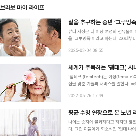
브라보 마이 라이프
젊음 추구하는 중년 ‘그루밍족
뷰티 시장은 더 이상 여성의 전유물이 
을 ‘그루밍족’이라고 하는데, 40대부
으로 떠오르고 있다. 글로벌 시장조사 기관 유로모니터에 따르면, 지난해 국내 맨즈 뷰티 시장 규모
2025-03-04 08:55
는 전년 대비 4% 증가한 1조 2000억
세계가 주목하는 ‘펨테크’, 
‘펨테크’(femtech)는 여성(femal
점을 맞춘 기술과 서비스를 말한다. 
모가 2020년 225억 달러(약 26조7
2022-05-26 17:49
원) 이상 성장할 것으로 예측했다. 초기
평균 수명 연장으로 본 노년 
나이는 숫자에 불과하다고 하지만 많은
다. 그런 이들에게 희소식인 ‘현대 나이