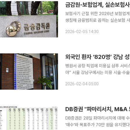
금감원-보험업계, 실손보험사기
보험사기 근절 위한 2026년 보험업계 임원 간담회 개최 금융감
생침해 금융범죄로 꼽히는 실손보험 사
인했다. 금융감독원은 5일 민생금융 담당 부원장보 주재로 보험업계 임원 간담회를 열고 2026년
2026-02-05 14:30
보험사기 주요 업무 추진 계획과 소비
외국인 환자 ‘820명’ 강남
병원서 공항 픽업에 미용실 샴푸 서비
야” 서울 강남구에서는 미용 시술·수술을 받은 외국인 관광객을 쉽게 마주칠 수 있다. 크고 작은 의
료기관들이 즐비한 신사역 일대는 특히
2026-02-04 05:00
와 성형외과에 내원한 외국인 관광객들이
DB증권 "파마리서치, M&A
DB증권은 28일 파마리서치에 대해 
'매수'와 목표주가 70만 원을 유지했다.