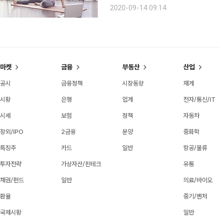
곱하는 것이다. 이는 현재 전체 인구에서
2020-09-14 09:14
68세 이상 인구 비중과 비슷해 만들어
마켓
금융
부동산
산업
공시
금융정책
시장동향
재계
시황
은행
업계
전자/통신/IT
시세
보험
정책
자동차
장외/IPO
2금융
분양
중화학
특징주
카드
일반
항공/물류
투자전략
가상자산/핀테크
유통
채권/펀드
일반
의료/바이오
환율
중기/벤처
국제시황
일반