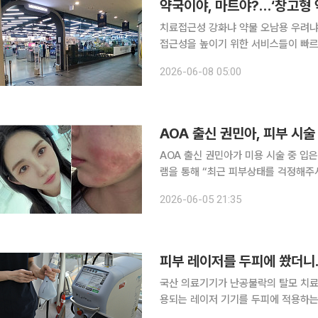
약국이야, 마트야?…‘창고형 
치료접근성 강화냐 약물 오남용 우려냐
접근성을 높이기 위한 서비스들이 빠르
진료를 받을 수 있게 됐지만 약물 안전
2026-06-08 05:00
의료 체계 변화 등의 영향으로 국민은 
AOA 출신 권민아가 미용 시술 중 입은 화상 피해에 심
램을 통해 “최근 피부상태를 걱정해주
으나 회복속도가 느려져 많이 무섭다”라고 털어놨다. 권민아는 “1월에 
2026-06-05 21:35
문 병원에서는 피부이식수술에 2년간
피부 레이저를 두피에 쐈더니
국산 의료기기가 난공불락의 탈모 치료
용되는 레이저 기기를 두피에 적용하는
대표하는 의료기기들이 탈모 치료 시장에서도 성과를 