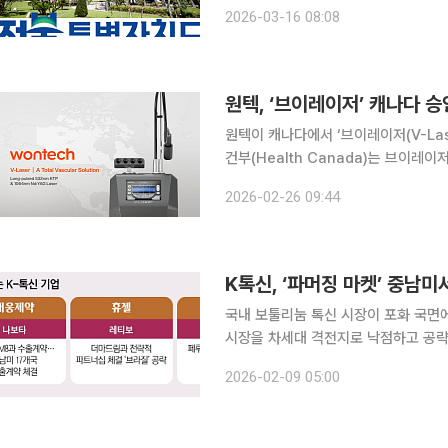
주거용 건물에서 불법 피부미용 시술이 이루어지는
2026-03-16 08:08
원텍, ‘브이레이저’ 캐나다 
원텍이 캐나다에서 ‘브이레이저(V-Laser
건부(Health Canada)는 브이레
과·성형외과 분야에서 외과적 및 미용
2026-02-26 09:44
료기기로 승인했다. 브이레이저는 106
K톡신, ‘파머징 마켓’ 중남미
국내 보툴리눔 톡신 시장이 포화 국면
시장을 차세대 격전지로 낙점하고 공략
르게 확대되는 ‘파머징(Pharmergi
2026-02-09 05:00
습이다. 8일 제약업계에 따르면 대