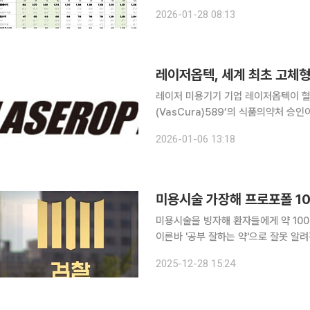
권은 파마리서치가 지난해 4분기 매출액
2026-01-28 08:13
다. 전년 동기 대비 각각 49%, 95%
레이저 미용기기 기업 레이저옵텍이 혈
(VasCura)589’의 식품의약처 승
만 레이저를 적용한 제품인 라만 레이
2026-01-06 13:18
상’을 레이저에 응용한 기술이다. 회사
미용시술 가장해 프로포폴 10
미용시술을 빙자해 환자들에게 약 10
이른바 '공부 잘하는 약'으로 잘못 알려
수한 투약자들도 재판에 넘겨졌다. 서울중앙지검 강력범죄수사부(부장검사 이태순)는 28일 이 같은
2025-12-28 15:24
내용을 담은 '2025년 서울중앙지검 