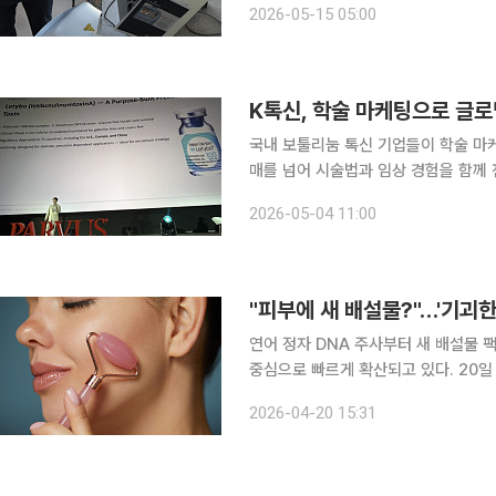
2026-05-15 05:00
의료기기 ‘라비앙’을 활용해 탈모 치
K톡신, 학술 마케팅으로 글로
국내 보툴리눔 톡신 기업들이 학술 마케
매를 넘어 시술법과 임상 경험을 함께
력이 큰 동남아·중남미 시장을 중심으로 교육 
2026-05-04 11:00
계에 따르면 휴젤, 메디톡스, 대웅제약
"피부에 새 배설물?"…'기괴
연어 정자 DNA 주사부터 새 배설물 
중심으로 빠르게 확산되고 있다. 20일 업계에 따르면 최근 피부과와 클리닉을 중심으로 연어 DNA
주사, PRP(자가혈 피부 재생), 이른
2026-04-20 15:31
미용 시술 트렌드를 선도하는 국가로