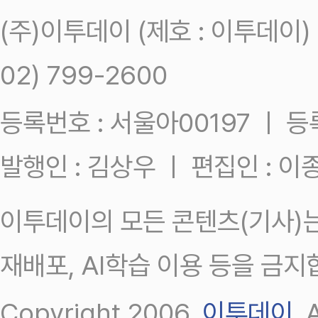
(주)이투데이 (제호 : 이투데이
02) 799-2600
등록번호 : 서울아00197 ㅣ 등록일
발행인 : 김상우 ㅣ 편집인 : 
이투데이의 모든 콘텐츠(기사)는
재배포, AI학습 이용 등을 금지
Copyright 2006.
이투데이
.