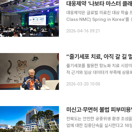
대웅제약 ‘나보타 마스터 클래
대웅제약은 글로벌 의료진 대상 학술 프
Class·NMC) Spring in Kor
부터 15일까지 2박 3일간 태국, 브라
2026-04-16 09:21
마곡, 코엑스 마곡, 이대서울병원, 대
“줄기세포 치료, 아직 갈 길
줄기세포를 활용한 항노화 치료 시장이
적 근거와 임상 데이터가 부족해 상용화에 한계가 있
센터 센터장은 19일부터 22일까지 
2026-03-20 10:00
‘메디컬 코리아 2026’ 행사장에서 
미신고·무면허 불법 피부미용업
전북도는 안전한 공중위생 환경 조성을
업에 대한 집중단속을 실시한다고 16일 밝혔다. 최근 개인미용에 대한 관심이