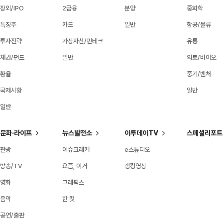
장외/IPO
2금융
분양
중화학
특징주
카드
일반
항공/물류
투자전략
가상자산/핀테크
유통
채권/펀드
일반
의료/바이오
환율
중기/벤처
국제시황
일반
일반
문화·라이프
뉴스발전소
이투데이TV
스페셜리포트
관광
이슈크래커
e스튜디오
방송/TV
요즘, 이거
랭킹영상
영화
그래픽스
음악
한 컷
공연/출판