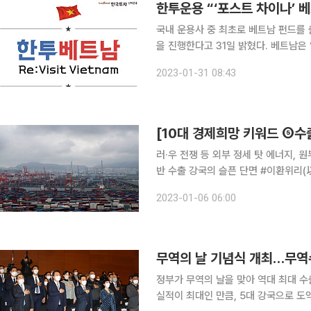
한투운용 “‘포스트 차이나’ 
국내 운용사 중 최초로 베트남 펀드를 출
을 진행한다고 31일 밝혔다. 베트남은 ‘포스트 차이나(중국을 대체하는 새로운 글로벌 생산기지)’로
꼽히는 국가로, 내수시장 성장과 외국인
2023-01-31 08:43
다. 지난해 경제성장률은 8%(베트남 
러·우 전쟁 등 외부 정세 탓 에너지,
반 수출 강국의 슬픈 단면 #이환위리(以患爲利) 근심을 이로움으로 삼는다는 뜻으로 과거에는 위
기 또는 어려움을 근심이라 표현했고,
2023-01-06 06:00
든다'는 의미로 해석할 수 있다. 대외
무역의 날 기념식 개최…무역수
정부가 무역의 날을 맞아 역대 최대 
실적이 최대인 만큼, 5대 강국으로 도