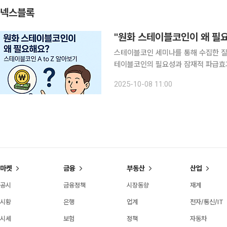
넥스블록
"원화 스테이블코인이 왜 필
스테이블코인 세미나를 통해 수집한 질
테이블코인의 필요성과 잠재적 파급효과
글로벌 원화 확산, 투자시장 영향까지 
2025-10-08 11:00
함도 주요 포인
마켓
금융
부동산
산업
공시
금융정책
시장동향
재계
시황
은행
업계
전자/통신/IT
시세
보험
정책
자동차