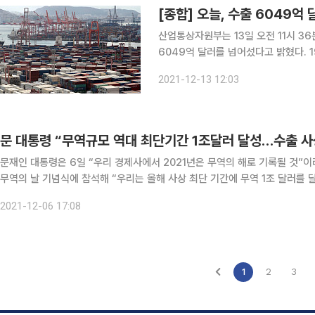
[종합] 오늘, 수출 6049억
산업통상자원부는 13일 오전 11시 36분 
6049억 달러를 넘어섰다고 밝혔다. 1964년 첫 수출 1억 달러를 달성한 이후 △1977년 100억 달
러 돌파 △1995년 1000억 달러 돌파
2021-12-13 12:03
록을 달성하며 1956년 이래 66년 무
문 대통령 “무역규모 역대 최단기간 1조달러 달성…수출 사
문재인 대통령은 6일 “우리 경제사에서 2021년은 무역의 해로 기록될 것”이
무역의 날 기념식에 참석해 “우리는 올해 사상 최단 기간에 무역 1조 달러를 달성했다”며 이같이 말했다
출 규모는 6300억 달러, 무역 규모는 1조2000억 달러를 넘을 것으로 전망
2021-12-06 17:08
1
2
3