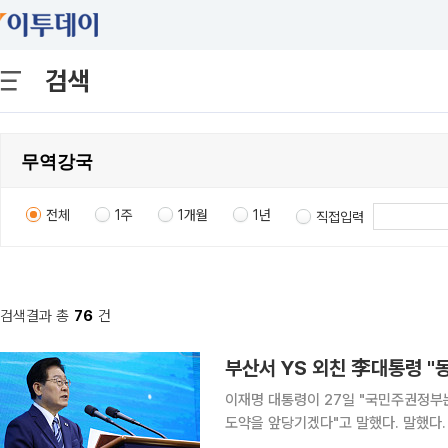
검색
전체
1주
1개월
1년
직접입력
검색결과 총
76
건
부산서 YS 외친 李대통령 "
이재명 대통령이 27일 "국민주권정부
도약을 앞당기겠다"고 말했다. 말했다
을 ‘남부 해양수도권’으로 육성해 국가균형발전을 완