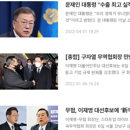
문재인 대통령 "수출 최고 실
문재인 대통령은 “우리 경제가 무너졌
것”이라고 밝혔다. 문 대통령은 이날 
사실일까요”라며 이 같은 글을 남겼다. 
2022-04-01 18:29
무역 통계 집계 이래 역대 최고 실적을
이재명 더불어민주당 대선후보는 6일 
듣고 기업 규제 완화를 강조했다. 구 
략을 담은 ‘한국 무역 리셋(RESET)
2022-01-06 16:24
는 이날 서울 코엑스에서 한국무역협회 
무협, 이재명 대선후보에 ‘
이재명-무협 회장단, 스타트업 라이브 대담
국무역협회 회장은 6일 서울 강남구 