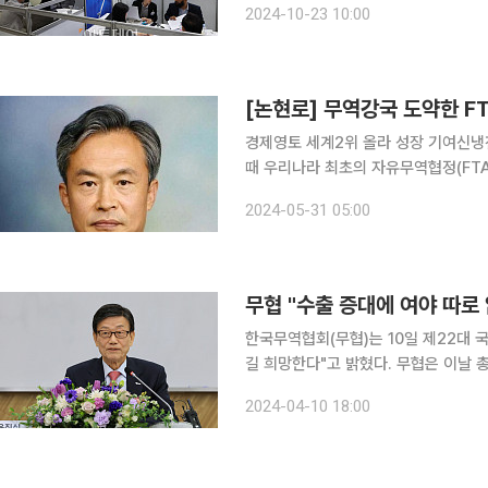
2024-10-23 10:00
붐업
[논현로] 무역강국 도약한 FT
경제영토 세계2위 올라 성장 기여신
때 우리나라 최초의 자유무역협정(FTA)인 한·칠레 FTA가 발효된 지 올해로 만 20년이 됐다. 1985
년 우루과이의 푼타델에스테에서 무역
2024-05-31 05:00
정하고 출발하였던 우루과이라운드(UR
무협 "수출 증대에 여야 따로
한국무역협회(무협)는 10일 제22대 
길 희망한다"고 밝혔다. 무협은 이날 총선 관련 논평을 내고 "수출이 대한민국의 경제 성장을 견인해
왔기에 수출 증대라는 대명제 앞에 여야
2024-04-10 18:00
화합의 협치로 우리 수출의 경쟁력을 