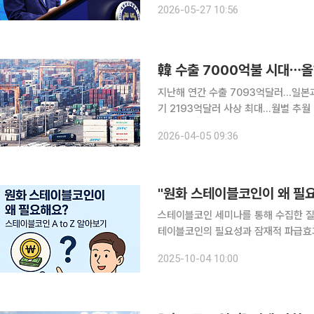
2026-05-27 10:56
도구에서 열린 제31회 바다의 날 기념
韓 수출 7000억불 시대⋯올해
지난해 연간 수출 7093억달러…일본과
기 2193억달러 사상 최대…월별 추월 이어져 지난해 우리나라 수출이 사상 처음으로
러' 고지를 밟으며 경쟁국인 일본을 턱밑까지 맹추격한
2026-04-05 09:36
입은 폭발적인 성장세와 중동발 에너지
"원화 스테이블코인이 왜 필요
스테이블코인 세미나를 통해 수집한 질
테이블코인의 필요성과 잠재적 파급효과
글로벌 원화 확산, 투자시장 영향까지 
2025-10-04 10:00
함도 주요 포