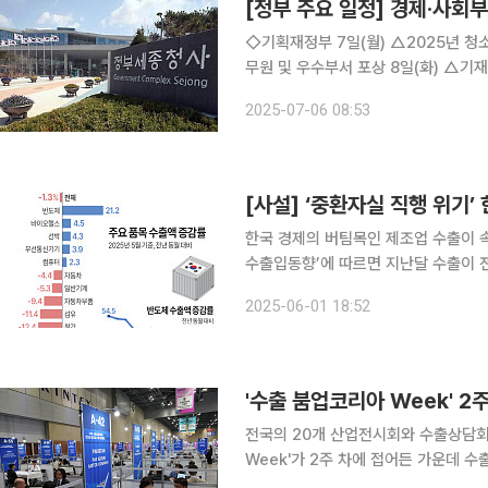
[정부 주요 일정] 경제·사회부처
◇기획재정부 7일(월) △2025년 청소년 경제캠프 실시(석간) △2025년 상반기 적극행정 우수공
무원 및 우수부서 포상 8일(화) △기재부 1차관 10:00 국무회의(대통령실) △기재부 2차관 15:00
민간투자사업심의위원회(비공개) △KDI 경제동향(2025.7) △제2회 민간투자사업심의위원회 개
2025-07-06 08:53
최 9일(수) △2025년 제주 지역
[사설] ‘중환자실 직행 위기
한국 경제의 버팀목인 제조업 수출이 속
수출입동향’에 따르면 지난달 수출이 전
섰다. 전체 수출 규모도 줄어들었다. 수
2025-06-01 18:52
력 수출 상품 중 반도체 수출액은 5월
'수출 붐업코리아 Week' 2
전국의 20개 산업전시회와 수출상담회
Week'가 2주 차에 접어든 가운데 수출 성과 3억
(KOTRA)는 '수출 붐업코리아 Week