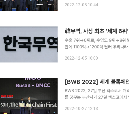
세운 것과 달리 무역수지 적자는 8개월째 이
2022-12-05 10:44
제59회 무역의 날을 맞아 서울 코엑
韓무역, 사상 최초 ‘세계 6위
수출 7위→6위로, 수입도 9위→8위 
만에 1100억→1200억 달러 우리나라 무역이 사상 처음으로 글로벌 6위에 올랐다. 한국무역협회는
5일 서울 삼성동 코엑스에서 ‘제59회
2022-12-05 10:00
유공자에 대한 포상과 1780개사에 대
BWB 2022, 27일 부산 벡스코서 개막박
를 꿈꾸는 부산시가 27일 벡스코에서 ‘블록
Busan·BWB 2022)을 개최했다.
2022-10-27 12:13
지난해 ‘NFT BUSAN 2021’에 이은