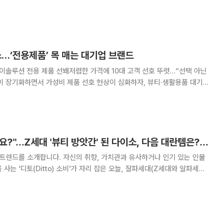
소·CJ올리브영 등을 중심으로 가성비 제품이 여전
…‘전용제품’ 목 매는 대기업 브랜드
이솔루션 전용 제품 선봬저렴한 가격에 10대 고객 선호 뚜렷…“선택 아닌
입점을 확대하고 있다. 문제는 다이소가 5000원 이하 균일가 정책을 고
도제조라는 수고가 뒤따른다는 점이다.
"여기도 품절이라고요?"…Z세대 '뷰티 방앗간' 된 다이소, 다음 대란템은? [솔드아웃]
 트렌드를 소개합니다. 자신의 취향, 가치관과 유사하거나 인기 있는 인물
사는 '디토(Ditto) 소비'가 자리 잡은 오늘, 잘파세대(Z세대와 알파세대
 왔는데… 최근 서울의 한 다이소 매장에서
 문의한 고객에게 직원이