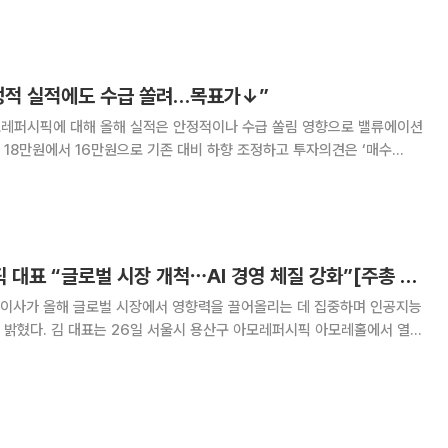
올해 2분기 연결 기준 매출 1조2
정적 실적에도 수급 쏠려…목표가↓”
모레퍼시픽에 대해 올해 실적은 안정적이나 수급 쏠림 영향으로 밸류에이션
18만원에서 16만원으로 기존 대비 하향 조정하고 투자의견은 ‘매수
바운드 채널 매출이 양호하고, 미국도 전 분
김승환 아모레퍼시픽 대표 “글로벌 시장 개척⋯AI 경영 체질 강화”[주총 현장]
이사가 올해 글로벌 시장에서 영향력을 끌어올리는 데 집중하며 인공지능
레퍼시픽 아모레홀에서 열린
 올해 핵심 추진 전략으로 △글로벌 시장 개척 △비즈니스 성장 엔진 고
 경영 체질 강화 등 세 가지를 제시하며 이