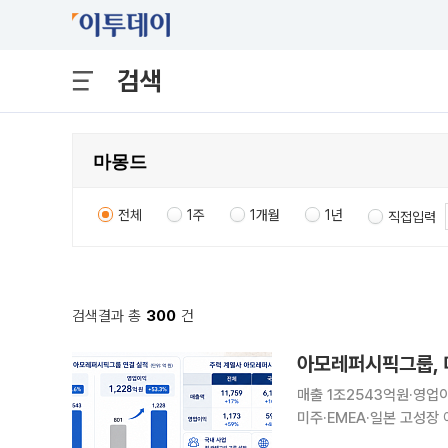
검색
전체
1주
1개월
1년
직접입력
검색결과 총
300
건
아모레퍼시픽그룹, 
매출 1조2543억원·영업
미주·EMEA·일본 고성장 아모레퍼시픽그룹이 국내 시장 리더십 강화와 미주·유럽·중동·아프리카·일
본 등 글로벌 핵심 시장의