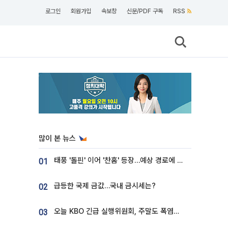
로그인
회원가입
속보창
신문/PDF 구독
RSS
많이 본 뉴스
태풍 '돌핀' 이어 '찬홈' 등장…예상 경로에 한국 '한숨'
01
급등한 국제 금값…국내 금시세는?
02
오늘 KBO 긴급 실행위원회, 주말도 폭염취소 될까
03