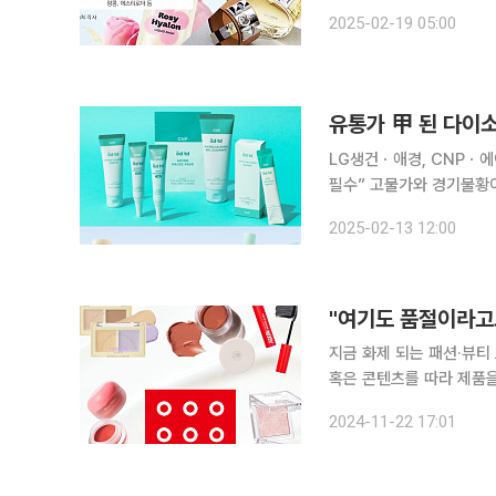
량 제품 다양화 유통업체들이 온·오프라인에 따라 뷰티제품에 대한 전략을 극과 극으로 전개하고 있
2025-02-19 05:00
다. 오프라인에서는 다이
유통가 甲 된 다이소
LG생건ㆍ애경, CNPㆍ에
필수” 고물가와 경기불황이 장기화하면서 가성비 제품 선호 현상이 심화하자, 뷰티·생활용품 대기업
제조사들이 앞다퉈 다이소 
2025-02-13 12:00
수하기에 ‘전용 제품’ 별
지금 화제 되는 패션·뷰티
혹은 콘텐츠를 따라 제품을 
의 합성어)의 눈길이 쏠린 곳은 어디일까요? 아, 여기까지
2024-11-22 17:01
들린 탄식입니다. 제품을