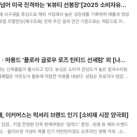
아모레퍼시픽, 중국 넘어 미국 진격하는 ‘K뷰티 선봉장’[2025 소비자유통대상]
 서구권을 중심으로 해외 사업에서 높은 성장세를 기록하며 매출과 영업
로벌 리밸런싱(재구조화) 전략 추진 결과 연간 기준으로는 처음으로 미주
정통 더마 뷰티 브랜드 ‘에스트라
시장에 본격 진출하며 글로벌 사업 확장을 가속 중
농심 ‘배홍동칼빔면’ㆍ마몽드 ‘플로라 글로우 로즈 틴티드 선세럼’ 외 [나왔다 신상]
이는 신제품들이 출시되고 있다. 농심은 소비자 관심도가 높은 칼국수비빔
어패럴은 아웃도어 활동에 적합한 의류를 내놨다. 삼립은 프로야구 협업 빵
 선케어 제품을 출시했다. 농심, '배홍동칼빔면' 농심은 칼국수
비빔면 ‘배홍동칼빔면’을 선보인다. 배홍동칼빔면은 튀기지 않고
, 이커머스는 럭셔리 브랜드 인기 [소비재 시장 양극화]
입점…키엘 한정판 단독 판매쿠팡은 ‘알럭스’ 론칭…랑콤 등 해외 브랜드
다이소ㆍ올리브영 가성비 제품 인기 여전편의점도 오프라인 경쟁 가세…소용