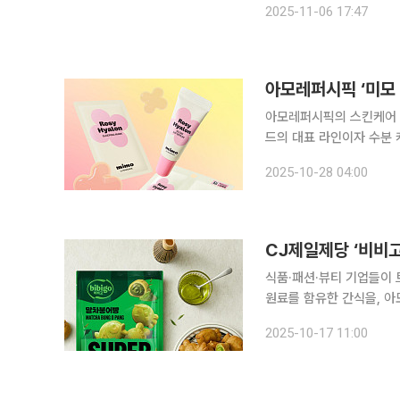
2025-11-06 17:47
라, 설화수, 려 등 주요 
아모레퍼시픽의 스킨케어 브
드의 대표 라인이자 수분 
클렌징 라인'에서 3종을 선보였다. 로지-히알론 라인은 장미꽃 추출물과
2025-10-28 04:00
피부 속 깊은 곳까지 풍부
식품·패션·뷰티 기업들이 
원료를 함유한 간식을, 아
생’ 브랜드 신제품을, 신세계인터내
2025-10-17 11:00
붕어빵’ CJ제일제당