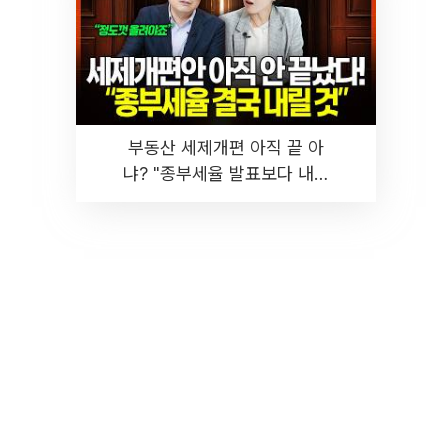
부동산 세제개편 아직 끝 아
냐? "종부세율 발표보다 내릴
것" 장기거주·양도세 전망 I 집
땅지성 I 김인만, 진미윤