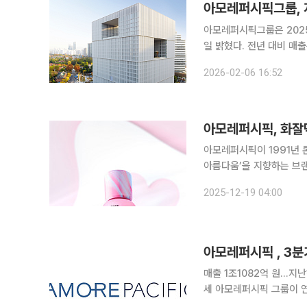
아모레퍼시픽그룹, 
아모레퍼시픽그룹은 2025
일 밝혔다. 전년 대비 매출
만의 최대 실적이다. 주력 계열사 아모레퍼시픽 매출은 4조2528억원, 영업이익 3358억원이다.
2026-02-06 16:52
전년 대비 매출은 9.5%,
아모레퍼시픽이 1991년 
아름다움’을 지향하는 브랜드로 새롭게 리브랜딩
트렌드의 변화에 맞춰 리
2025-12-19 04:00
대표 브랜드 중 하나다. 
아모레퍼시픽 , 3분
매출 1조1082억 원...
세 아모레퍼시픽 그룹이 연결 기준 올해 3분기 매출 1조1082억 원, 영업이익 1043억 원을 기록했
다고 6일 밝혔다. 매출과 