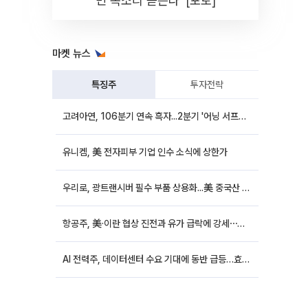
민 목소리 듣는다' [포토]
마켓 뉴스
특징주
투자전략
고려아연, 106분기 연속 흑자...2분기 '어닝 서프라이즈'에 장 초반 12%대 강세
유니켐, 美 전자피부 기업 인수 소식에 상한가
우리로, 광트랜시버 필수 부품 상용화...美 중국산 퇴출 추진에 상승세
항공주, 美·이란 협상 진전과 유가 급락에 강세⋯한진칼 8%↑
AI 전력주, 데이터센터 수요 기대에 동반 급등…효성중공업 10%↑