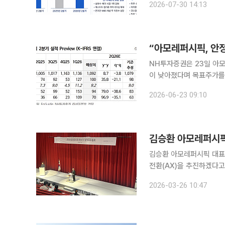
2026-07-30 14:13
아모레퍼시픽그룹은 30일 
“아모레퍼시픽, 안
NH투자증권은 23일 아
이 낮아졌다며 목표주가를 
(Buy)’를 유지했다. 정지윤 NH투자증권 연구원은 “2분기 실적은 컨센서스에 부합할 전망”이라며
2026-06-23 09:10
“외국인 관광객 증가로 인
김승환 아모레퍼시픽 대표
전환(AX)을 추진하겠다고 밝혔다. 김 대표는 26일 서울시 용산구 아모
제20기 정기주주총회에서
2026-03-26 10:47
도화 △인공지능(AI) 기반