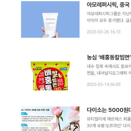
아모레퍼시픽그룹은 지난해
이익이 모두 증가했다. 글
지역 매출이 중화권을 넘어서기도 했다. 특히 아모레퍼시픽의 
2025-03-26 16:10
(AESTURA)’가 미국 
내수 침체 속에서도 돋보
면을, 내셔널지오그래픽 
을, 마몽드는 '화잘먹(화장이 잘 먹는)'
2025-03-14 06:00
다이소는 5000원대
뷰티컬리에 에르메스 퍼퓸 
30개 유통'오프라인' 