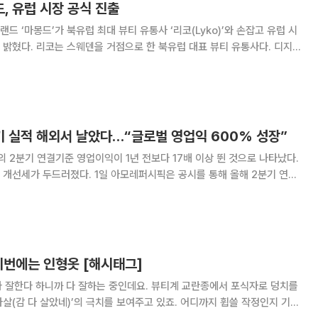
, 유럽 시장 공식 진출
 ‘마몽드’가 북유럽 최대 뷰티 유통사 ‘리코(Lyko)’와 손잡고 유럽 시
대표 뷰티 유통사다. 디지
장을 결합한 옴니채널 전략을 통해 스칸디나비아 Z세대 고객들의 대표적인
뷰티 채널로 자리매김하고 있다. 이번 진출을 통해 마몽드는
기 실적 해외서 날았다…“글로벌 영업익 600% 성장”
2분기 연결기준 영업이익이 1년 전보다 17배 이상 뛴 것으로 나타났다.
 아모레퍼시픽은 공시를 통해 올해 2분기 연결
, 해외 4364억 원)이 1조50억 원, 영업이익 737억 원(국내 402억 원,
했다고 발표했다. 매
이번에는 인형옷 [해시태그]
잘한다 잘한다 하니까 다 잘하는 중인데요. 뷰티계 교란종에서 포식자로 덩치를
살(감 다 살았네)’의 극치를 보여주고 있죠. 어디까지 휩쓸 작정인지 기세