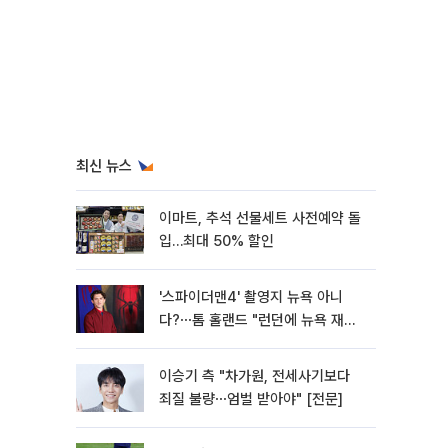
최신 뉴스
이마트, 추석 선물세트 사전예약 돌
입…최대 50% 할인
'스파이더맨4' 촬영지 뉴욕 아니
다?⋯톰 홀랜드 "런던에 뉴욕 재현
했다"
이승기 측 "차가원, 전세사기보다
죄질 불량⋯엄벌 받아야" [전문]