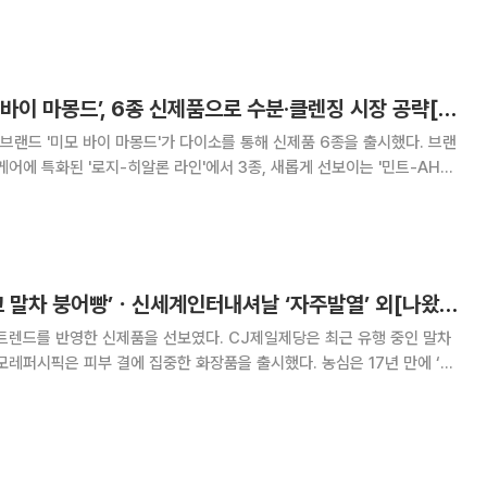
브랜드의 글로벌 확산
아모레퍼시픽 ‘미모 바이 마몽드’, 6종 신제품으로 수분·클렌징 시장 공략[가을 쇼핑 페스타]
랜드 '미모 바이 마몽드'가 다이소를 통해 신제품 6종을 출시했다. 브랜
케어에 특화된 '로지-히알론 라인'에서 3종, 새롭게 선보이는 '민트-AHA
 5중 히알루론산을 함유해
한 수분감을 전달하는 것이 특징이
CJ제일제당 ‘비비고 말차 붕어빵’ㆍ신세계인터내셔날 ‘자주발열’ 외[나왔다 신상]
트렌드를 반영한 신제품을 선보였다. CJ제일제당은 최근 유행 중인 말차
모레퍼시픽은 피부 결에 집중한 화장품을 출시했다. 농심은 17년 만에 ‘생
셔날은 흡습발열 의류 등을 선보였다. CJ제일제당 ‘비비고 말차
은 유기농 말차 브랜드 ‘슈퍼말차’와