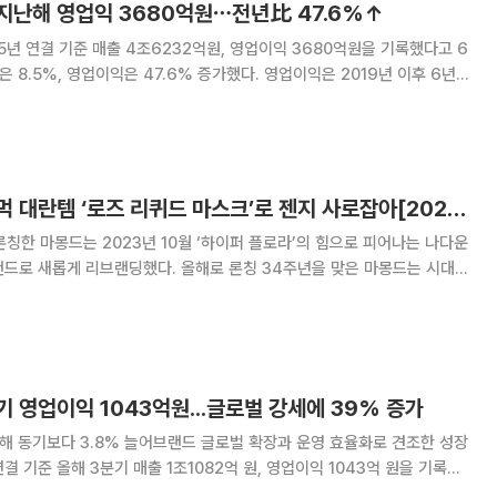
지난해 영업익 3680억원⋯전년比 47.6%↑
년 연결 기준 매출 4조6232억원, 영업이익 3680억원을 기록했다고 6
은 8.5%, 영업이익은 47.6% 증가했다. 영업이익은 2019년 이후 6년
 영업이익은 52.3% 증
아모레퍼시픽, 화잘먹 대란템 ‘로즈 리퀴드 마스크’로 젠지 사로잡아[2025 히트상품]
론칭한 마몽드는 2023년 10월 ‘하이퍼 플로라’의 힘으로 피어나는 나다운
했다. 올해로 론칭 34주년을 맞은 마몽드는 시대
브랜딩을 단행해오며 오랜 기간 견고하게 헤리티지를 쌓아온 아모레퍼시픽
마몽드는 지난 30여 년간 아모레퍼시픽
기 영업이익 1043억원...글로벌 강세에 39% 증가
지난해 동기보다 3.8% 늘어브랜드 글로벌 확장과 운영 효율화로 견조한 성장
영업이익 모두 지난해 동기보다 각 3.8%, 39% 늘었다. 라네즈, 에스트