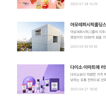
가 무섭습니다. 조용하지만 강력한 소비층을 정확히 노린 이번 신상은 바로 ‘인형옷’인데요. 손바닥
2025-07-28 16:39
크기도 안 되는 이 조그마
아모레퍼시픽홀딩스,
아모레퍼시픽그룹의 지주사 
영업이익 1289억 원을 기록했다고 30일 밝혔다. 전년 동기 대비 매출은 15.7%, 영업이익은
55.2% 증가했다. 주력 계열사 아모레퍼시픽은 2025년 1분기 매출 1조675억 원, 영업이익 1177
2025-04-30 09:30
억 원으로 집계됐다. 전년 
다이소보다 저렴한 가격 책정LG생건·아모
낮추는 유통 전략으로 선회
널이 요구하는 맞춤형 상품 공급에 적극적이다. LG생
2025-04-21 18:00
브랜드 ‘글로우:업 바이 