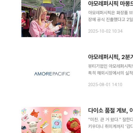
아모레퍼시픽 마몽드
아모레퍼시픽은 화장품 브랜드
장에 공식 진출했다고 2일 밝혔다. 리코는 스웨덴을 거점으로 한 북유럽 
털 플랫폼과 오프라인 매
2025-10-02 10:34
아모레퍼시픽, 2분
뷰티기업인 아모레퍼시픽의 
특히 해외시장에서의 실적 개선세가 두드러졌다. 1일
기준 매출(국내 5536억 원
2025-08-01 14:10
해외 360억 원)을 기록
다이소 품절 계보, 
“미친. 큰 거 왔다.” 
키우더니 취미계까지 ‘감다