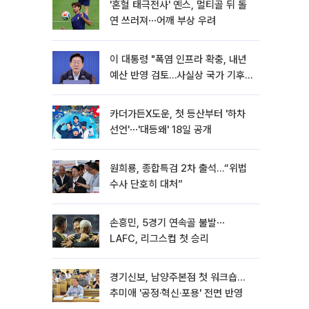
'혼혈 태극전사' 옌스, 멀티골 뒤 돌
연 쓰러져⋯어깨 부상 우려
이 대통령 "폭염 인프라 확충, 내년
예산 반영 검토…사실상 국가 기후
재난"
카더가든X도운, 첫 등산부터 '하차
선언'⋯'대등왜' 18일 공개
원희룡, 종합특검 2차 출석…“위법
수사 단호히 대처”
손흥민, 5경기 연속골 불발⋯
LAFC, 리그스컵 첫 승리
경기신보, 남양주본점 첫 워크숍…
추미애 '공정·혁신·포용' 전면 반영