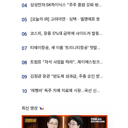
삼성전자·SK하이닉스 “주주 환원 강화 방안 마련”
04
[오늘의 IR] 고려아연ㆍ심텍ㆍ엘앤에프 등
05
코스피, 장중 5%대 급락에 사이드카 발동…삼성·SK 동반 폭락
06
티웨이항공, 새 이름 '트리니티항공' 첫발…SSC 전략 본격화
07
트럼프 “자석 사업을 하라”…제이에스링크, 비중국 영구자석 공급망 구축 속도
08
김정관 장관 “반도체 성과급, 주총 승인 받도록”…상법·자본시장법 개정 시사
09
‘레켐비’ 독주 치매 치료제 시장…국산 신약 등장하나
10
최신 영상