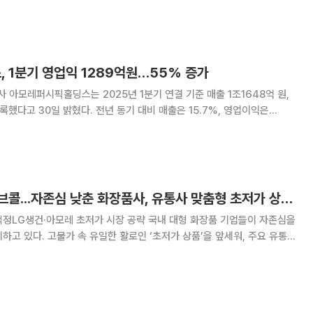
한 옷이 출시 직후부터
 1분기 영업익 1289억원…55% 증가
아모레퍼시픽홀딩스는 2025년 1분기 연결 기준 매출 1조1648억 원,
동기 대비 매출은 17.
다이소·이마트에 러브콜...자존심 낮춘 화장품사, 유통사 맞춤형 초저가 상품 확대
레 초저가 시장 공략 국내 대형 화장품 기업들이 자존심을
하고 있다. 고물가 속 유일한 활로인 ‘초저가 상품’을 앞세워, 주요 유통채
활건강(LG생건)은 21일 이마트 전용 화장품
비욘드’(글로우업)를 출시했다.