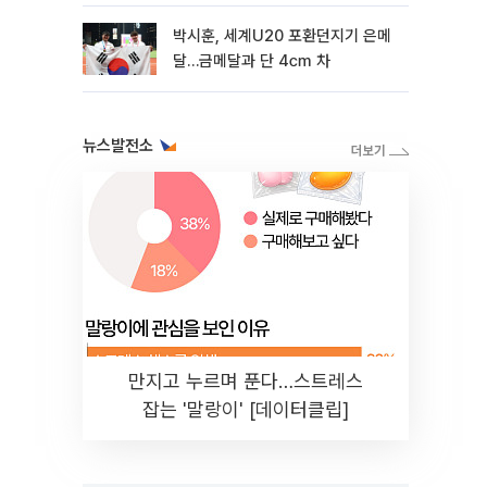
박시훈, 세계U20 포환던지기 은메
달…금메달과 단 4㎝ 차
뉴스발전소
만지고 누르며 푼다…스트레스
잡는 '말랑이' [데이터클립]