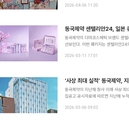
내고 있다고 6일 밝혔다. 센텔리안24는 돈키호테(DonQuijote), 로프트(LoFt), 마츠모토키요시
2026-04-06 11:20
(MATSUMOTOKIYOSHI) 등 총 1
동국제약의 더마코스메틱 브랜드 센텔리
선보인다. 이번 패키지는 센텔리안24
으로 11일까지 열리는 일본 대표 이커머
2026-03-11 17:01
공개된다. 패키지는 △마데카 크림 
‘사상 최대 실적’ 동국제약, 
동국제약이 지난해 창사 이래 사상 최대 실적을 기록했다. 6일 
집공고 공시자료에 따르면 지난해 누적 
각각 14.1%, 20.1% 증가한 것으로 집계됐다. 이번 호실적은 전 부문에서 균형 
2026-03-06 09:03
기 때문에 가능했다고 회사 측은 설명