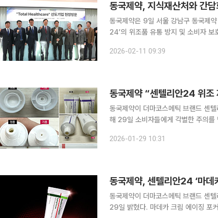
동국제약, 지식재산처와 간담
동국제약은 9일 서울 강남구 동국제약
24’의 위조품 유통 방지 및 소비자 보호를 위
관계자들은 국내 온라인과 해외 유통 
2026-02-11 09:39
을 공유했으며 위조 상품 단속 및 유통
동국제약 “센텔리안24 위조
동국제약이 더마코스메틱 브랜드 센텔리
해 29일 소비자들에게 각별한 주의를 당부했다. 동국제약은 최근 일부 오픈마
안24 주요 제품인 △마데카 크림 타
2026-01-29 10:31
스킨 포뮬러 △더 마데카 크림 △멜라
동국제약, 센텔리안24 ‘마데
동국제약이 더마코스메틱 브랜드 센텔리
29일 밝혔다. 마데카 크림 에이징 포커스는 2015년 출시 이후 10년 동안 누적판매량 8500만 개