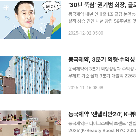
‘30년 뚝심’ 권기범 회장, 
동국제약 내년 연매출 1조 클럽 눈앞
실적 상승 견인 내년 창립 58주년을 맞이하는 동국제약이 연간 매출 1조 원 달성을 한 걸음 남겨두
고 있다. 30여 년간 끊임없는 도전으
2025-12-02 05:00
동국제약, 3분기 외형·수익성
동국제약이 3분기 외형성장과 수익성 두 마리 토끼를 모두
무제표 기준 올해 3분기 매출액 2268
비 12.9%, 영업이익은 10.1% 증가
2025-11-16 08:48
업이익 723억 원이다. 회사 
동국제약 ‘센텔리안24’, K-
동국제약은 더마코스메틱 브랜드 ’센텔리
2025’(K-Beauty Boost NYC 2025)에 참가했