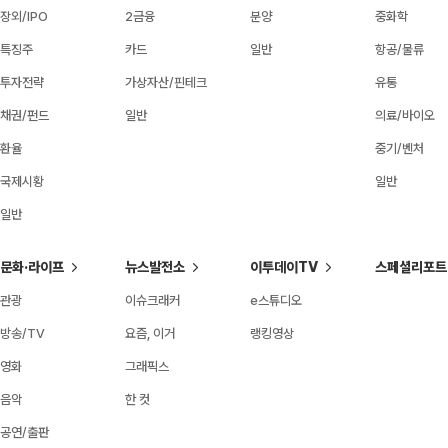
장외/IPO
2금융
분양
중화학
특징주
카드
일반
항공/물류
투자전략
가상자산/핀테크
유통
채권/펀드
일반
의료/바이오
환율
중기/벤처
국제시황
일반
일반
문화·라이프
뉴스발전소
이투데이TV
스페셜리포트
관광
이슈크래커
e스튜디오
방송/TV
요즘, 이거
랭킹영상
영화
그래픽스
음악
한 컷
공연/출판