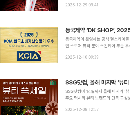
(2025년 11월 기준)를 달성하며 사랑
2025-12-29 09:41
번 신제품은 안티에이징부터 스킨 롱제
동국제약 ‘DK SHOP’, 2
동국제약이 운영하는 공식 헬스케어몰 ‘D
인 스토어 뷰티 분야 스킨케어 부문 우수업체로 선
하고 한국소비자평가가 주관하는 KCI
2025-12-10 09:39
응대, 전반적 평가 등 항목별 기준에 
SSG닷컴, 올해 마지막 ‘뷰티
SSG닷컴이 14일까지 올해 마지막 ‘뷰티 쓱세일’을 개최한다
주요 럭셔리 뷰티 브랜드의 단독 구성상
행사에서는 △겔랑과 프라다뷰티의 홀리
2025-12-08 12:57
크림(75ml) ▷숨37 시크릿 에센스(4