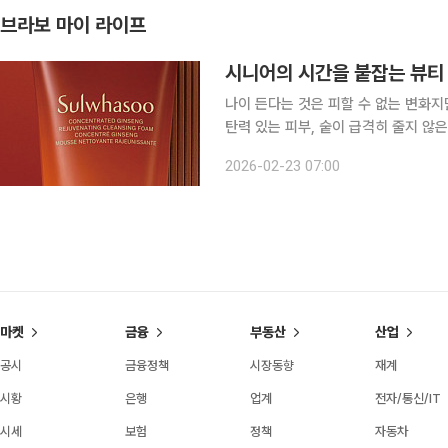
브라보 마이 라이프
시니어의 시간을 붙잡는 뷰티
나이 든다는 것은 피할 수 없는 변화지
탄력 있는 피부, 숱이 급격히 줄지 않은
어가 바라는 것은 시간을 거꾸로 돌리
2026-02-23 07:00
다. 집에서 매일 조금씩 관리하는 것
마켓
금융
부동산
산업
공시
금융정책
시장동향
재계
시황
은행
업계
전자/통신/IT
시세
보험
정책
자동차