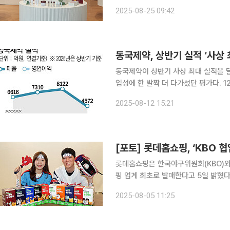
간)부터 27일까지 뉴욕한국문화원에서
2025-08-25 09:42
뷰티 메트로’를 콘셉트로 K뷰티의 경
동국제약, 상반기 실적 ‘사상
동국제약이 상반기 사상 최대 실적을 달
입성에 한 발짝 더 다가섰단 평가다. 12일 금융감독원 전자공시시스템에 따르면 동국제약은 올해 2
분기 매출액 2335억 원, 영업이익 22
2025-08-12 15:21
난 규모다. 이에 따라 상반기 실적은
[포토] 롯데홈쇼핑, ‘KBO 
롯데홈쇼핑은 한국야구위원회(KBO)와
핑 업계 최초로 발매한다고 5일 밝혔다. 7일 론칭 방송에서는 프로야구 10개 구단의 로고와 
트, 컬러 등이 적용된 쿨링패치(40매
2025-08-05 11:25
패치는 팔, 목, 이마 등에 붙여 피부의