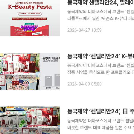
동국제약 센텔리안24, 말레이시
동국제약의 더마코스메틱 브랜드 ‘센텔
라룸푸르에서 열린 ‘왓슨스 K-뷰티 페스타 2
다고 27일 밝혔다. 왓슨스는 말레이시아 전역에 약 750여 개의 온·오프라인 매장을 운영하는 헬스
2026-04-27 13:59
앤뷰티(H&B) 리테일 체인으로 현지 
동국제약 ‘센텔리안24’ K-
동국제약이 더마코스메틱 브랜드 ‘센텔리
장품 사업을 중심으로 한 포트폴리오 
업으로의 체질 전환이 가시화되는 모습이다. 8일 제약업계에 따르면 동국제약은 최
2026-04-09 05:00
을 중심으로 센텔리안24의 유통망과 
동국제약 ‘센텔리안24’, 日 
동국제약은 더마코스메틱 브랜드 센텔리
비롯한 브랜드 대표 제품을 일본 주요