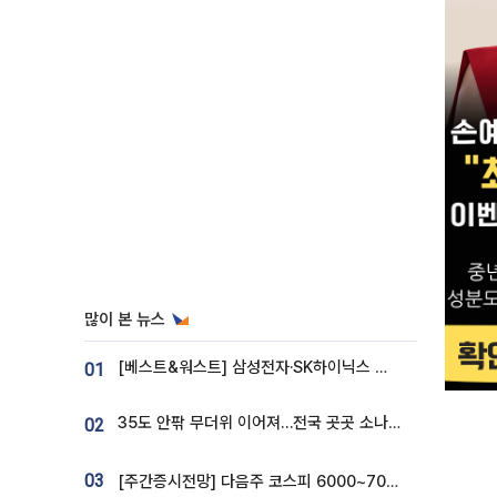
많이 본 뉴스
[베스트&워스트] 삼성전자·SK하이닉스 밀린 한 주…상상인증권은 85% 급등
01
35도 안팎 무더위 이어져…전국 곳곳 소나기 [오늘 날씨]
02
03
[주간증시전망] 다음주 코스피 6000~7000⋯“外人 수급은 정책이 변수”