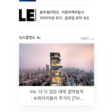
블루엘리펀트, 어펄마캐피탈서
1000억원 유치…글로벌 공략 속도
뉴스발전소
Vol. 12 이 집은 대체 얼마일까
: 슈퍼리치들의 주거지 [THE
RARE]