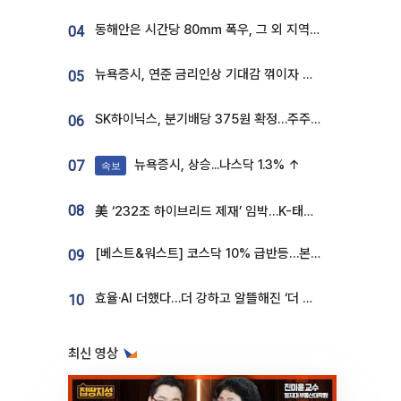
동해안은 시간당 80㎜ 폭우, 그 외 지역은 폭염…‘극과 극 날씨’
04
뉴욕증시, 연준 금리인상 기대감 꺾이자 상승...S&P500 사상 최고치 [종합]
05
SK하이닉스, 분기배당 375원 확정…주주환원책 9월로 앞당겨 발표
06
뉴욕증시, 상승...나스닥 1.3% ↑
07
속보
08
美 ‘232조 하이브리드 제재’ 임박…K-태양광, 불확실성 털고 날개 다나
[베스트&워스트] 코스닥 10% 급반등…본느, 최대주주 변경 기대에 270% 폭등
09
효율·AI 더했다…더 강하고 알뜰해진 ‘더 뉴 그랜저 하이브리드’ [ET의 모빌리티]
10
최신 영상