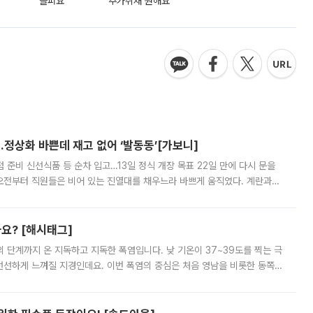
슬퍼요
추가취재 원해요
…정상화 바쁜데 재고 없어 ‘발동동’[가보니]
준비 신선식품 등 순차 입고…13일 정식 개장 목표 22일 만에 다시 문을
오전부터 직원들은 비어 있는 진열대를 채우느라 바쁘게 움직였다. 계란과
리를 잡기 시작했지만, 매장 곳곳엔 여전히 텅 빈 매대가 먼저 눈에 들어왔
까요? [해시태그]
’의 단계까지 온 지독하고 지독한 폭염입니다. 낮 기온이 37~39도를 찍는 극
 선선하게 느껴질 지경인데요. 이번 폭염의 중심은 처음 영남을 비롯한 동쪽
 북서풍이 산맥을 넘어 영남 쪽으로 내려오면서 뜨겁고 건조해졌는데요.