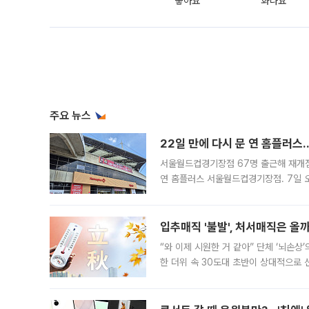
좋아요
화나요
주요 뉴스
22일 만에 다시 문 연 홈플러스
서울월드컵경기장점 67명 출근해 재개점 
연 홈플러스 서울월드컵경기장점. 7일 
우유, 과일 같은 신선식품이 차근차근 자
입추매직 '불발', 처서매직은 올
“와 이제 시원한 거 같아” 단체 ‘뇌손상
한 더위 속 30도대 초반이 상대적으로
지역에 있었습니다. 7월 말에는 서풍과