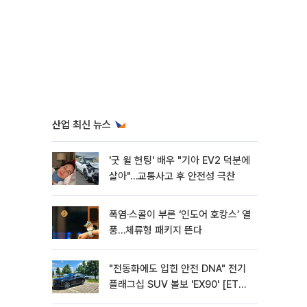
산업 최신 뉴스
'굿 윌 헌팅' 배우 "기아 EV2 덕분에
살아"…교통사고 후 안전성 극찬
폭염·스콜이 부른 ‘인도어 호캉스’ 열
풍…체류형 패키지 뜬다
"전동화에도 입힌 안전 DNA" 전기
플래그십 SUV 볼보 'EX90' [ET의
모빌리티]