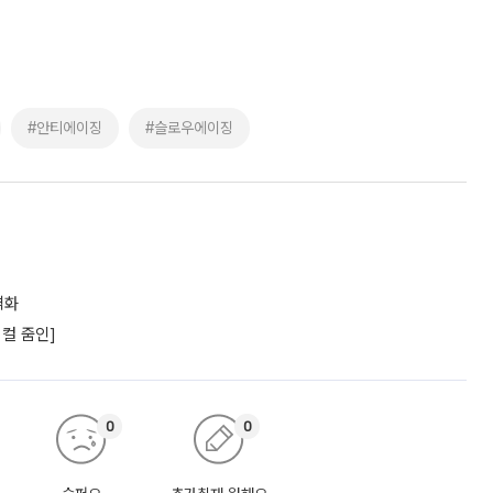
#안티에이징
#슬로우에이징
격화
컬 줌인]
0
0