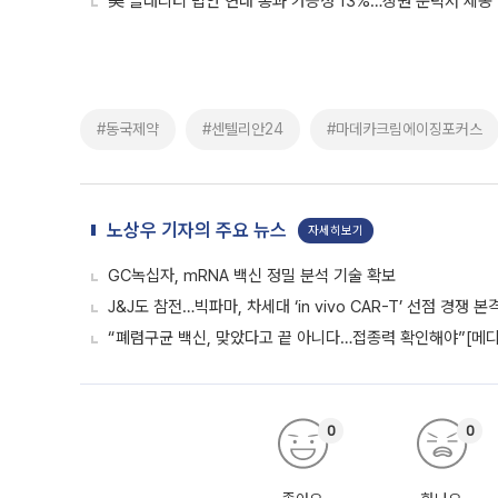
美 클래리티 법안 연내 통과 가능성 13%…상원 문턱서 제동
#동국제약
#센텔리안24
#마데카크림에이징포커스
노상우 기자의 주요 뉴스
자세히보기
GC녹십자, mRNA 백신 정밀 분석 기술 확보
J&J도 참전…빅파마, 차세대 ‘in vivo CAR-T’ 선점 경쟁 본
“폐렴구균 백신, 맞았다고 끝 아니다…접종력 확인해야”[메디
0
0