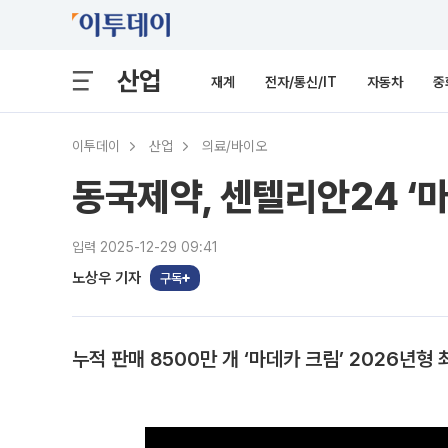
산업
재계
전자/통신/IT
자동차
중
이투데이
산업
의료/바이오
동국제약, 센텔리안24 ‘
입력 2025-12-29 09:41
노상우 기자
구독
누적 판매 8500만 개 ‘마데카 크림’ 2026년형