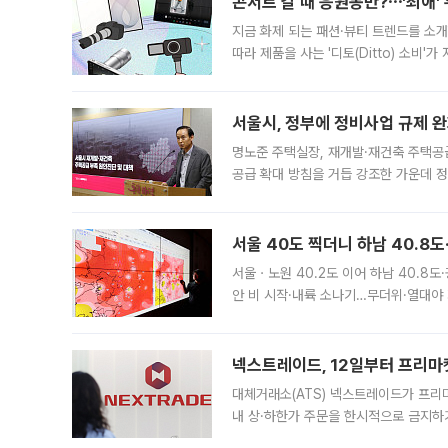
콘서트 갈 때 응원봉만?⋯'최애'
지금 화제 되는 패션·뷰티 트렌드를 소개
따라 제품을 사는 '디토(Ditto) 소비
어디일까요? 아이돌 콘서트 시작을 기다
서울시, 정부에 정비사업 규제 완화
명노준 주택실장, 재개발·재건축 주택공
공급 확대 방침을 거듭 강조한 가운데 정
면 반박하고 나섰다. 명노준 서울시 주택
서울 40도 찍더니 하남 40.8도
서울ㆍ노원 40.2도 이어 하남 40.8도
안 비 시작·내륙 소나기…무더위·열대야 
에서도 40도를 웃도는 기온이 관측됐다
의 극심한
넥스트레이드, 12일부터 프리마
대체거래소(ATS) 넥스트레이드가 프리
내 상·하한가 주문을 한시적으로 금지하
가 체결 사례와 관련해 설명자료를 내고