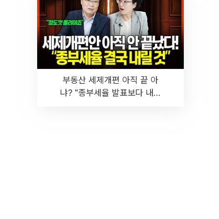
부동산 세제개편 아직 끝 아
냐? "종부세율 발표보다 내릴
것" 장기거주·양도세 전망 I 집
땅지성 I 김인만, 진미윤