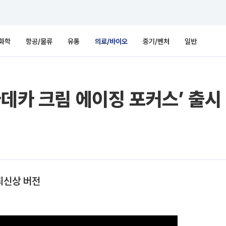
화학
항공/물류
유통
의료/바이오
중기/벤처
일반
마데카 크림 에이징 포커스’ 출시
 최신상 버전