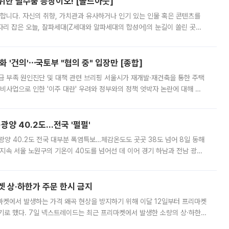
 위한 필수품 등장이오! [솔드아웃]
합니다. 자신의 취향, 가치관과 유사하거나 인기 있는 인물 혹은 콘텐츠를
'가 자리 잡은 오늘, 잘파세대(Z세대와 알파세대의 합성어)의 눈길이 쏠린 곳은
리는 공연장. 응원봉만큼이나 눈에 띄는 게 있습니다. 공연이 시작되기
 '건의'⋯국토부 "협의 중" 입장만 [종합]
급 부족 원인진단 및 대책 관련 브리핑 서울시가 재개발·재건축을 통한 주택
비사업으로 인한 '이주 대란' 우려와 정부와의 정책 엇박자 논란에 대해 정
실장은 2031년까지 31만 가구 착공 목표에 차질이 없다는 입장이나,
·광양 40.2도…전국 '펄펄'
·광양 40.2도 전국 대부분 폭염특보…체감온도도 곳곳 38도 넘어 8일 동해
지속 서울 노원구의 기온이 40도를 넘어선 데 이어 경기 하남과 전남 광양
. 전국 대부분 지역에 폭염특보가 내려진 가운데 곳곳에서 39~40도 안팎
켓 상·하한가 주문 한시 금지
마켓에서 발생하는 가격 왜곡 현상을 방지하기 위해 이달 12일부터 프리마켓
기로 했다. 7일 넥스트레이드는 최근 프리마켓에서 발생한 소량의 상·하한
, 주문 오류로 인한 가격 급등락을 최소화하기 위한 비상 대응방안을 발표