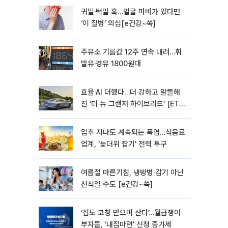
귀밑·턱밑 혹…얼굴 마비가 있다면
‘이 질병’ 의심[e건강~쏙]
주유소 기름값 12주 연속 내려…휘
발유·경유 1800원대
효율·AI 더했다…더 강하고 알뜰해
진 ‘더 뉴 그랜저 하이브리드’ [ET의
모빌리티]
입추 지나도 계속되는 폭염…식음료
업계, ‘늦더위 잡기’ 전력 투구
여름철 마른기침, 냉방병‧감기 아닌
천식일 수도 [e건강~쏙]
‘집도 코칭 받으며 산다’…월급쟁이
부자들, ‘내집마련’ 신청 증가세