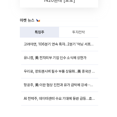
1420원대 [포토]
마켓 뉴스
특징주
투자전략
고려아연, 106분기 연속 흑자...2분기 '어닝 서프라이즈'에 장 초반 12%대 강세
유니켐, 美 전자피부 기업 인수 소식에 상한가
우리로, 광트랜시버 필수 부품 상용화...美 중국산 퇴출 추진에 상승세
항공주, 美·이란 협상 진전과 유가 급락에 강세⋯한진칼 8%↑
AI 전력주, 데이터센터 수요 기대에 동반 급등…효성중공업 10%↑