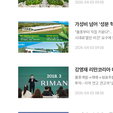
2026-04-03 09:00
에서 ‘시카’, ‘센텔라’, ‘
"품종부터 직접 키운다".
시대로'클린·비건' 요구에 응답... 지속가
업이 ‘브랜드 이미지’ 중
2026-04-03 09:00
안 K뷰티가 글로벌 시장에
품종개발→재배→원료추출→
투자⋯지역 연고 견고히”글로벌 진출 
이 아닙니다. 제주를 기반
2026-04-03 08:00
영재 리만코리아 대표는 1