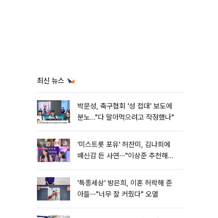
최신 뉴스
박문성, 축구협회 '성 접대' 보도에
분노…"다 말아먹으려고 작정했나"
'미스트롯 포유' 허찬미, 김나희에
배신감 든 사연⋯"이상준 추천해주
더라"
'특종세상' 방은희, 이혼 허락해 준
아들⋯"너무 잘 커줬다" 오열