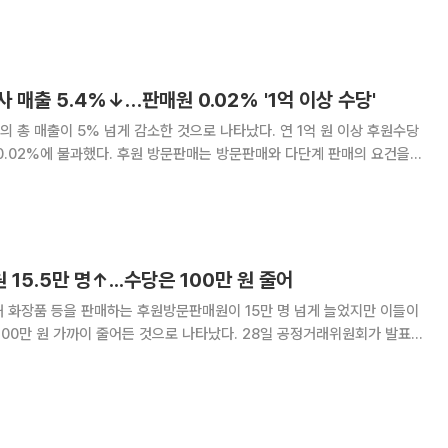
성 등을 종합적으로 고려할 때 리만코리아의 신
 매출 5.4%↓…판매원 0.02% '1억 이상 수당'
 총 매출이 5% 넘게 감소한 것으로 나타났다. 연 1억 원 이상 후원수당
 방문판매는 방문판매와 다단계 판매의 요건을
 자신과 직하위 판매원의 실적에 대해서만 후원수당이 지급되는 판매 형태
래위원회가 14일 공개한 '2022년도 후원 방
15.5만 명↑...수당은 100만 원 줄어
 화장품 등을 판매하는 후원방문판매원이 15만 명 넘게 늘었지만 이들이
가까이 줄어든 것으로 나타났다. 28일 공정거래위원회가 발표한
업체 주요정보'에 따르면 작년 말 기준 후원방문판매 업체는 5472곳으로
1년 전보다 2342곳(74.8%) 늘었다. 후원방문판매는