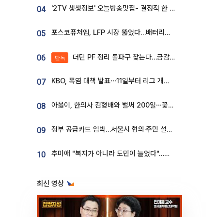
'2TV 생생정보' 오늘방송맛집- 결정적 한 수, 3종 메밀면! 메밀 소바 맛집 '의○○○○'
04
포스코퓨처엠, LFP 시장 뚫었다…배터리사와 대규모 장기 공급 합의
05
더딘 PF 정리 돌파구 찾는다…금감원, 1년 반 만에 매각설명회 재개
06
단독
KBO, 폭염 대책 발표⋯11일부터 리그 개시ㆍ경기 오후 7시 시작
07
아옳이, 한의사 김형배와 벌써 200일⋯꽃다발 들고 "프러포즈 아냐"
08
정부 공급카드 임박…서울시 협의·주민 설득이 성패 가른다 [부동산 해법 전쟁]
09
추미애 "복지가 아니라 도민이 늘었다"…재정난 책임론 정면돌파
10
최신 영상