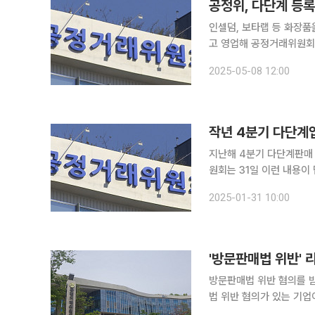
공정위, 다단계 등록
인셀덤, 보타랩 등 화장
고 영업해 공정거래위원회 제재를 받게 됐다. 8일 공
로는 다단계판매방식으로 
2025-05-08 12:00
정명령을 부과하기로 했다
작년 4분기 다단계
지난해 4분기 다단계판매 업체
원회는 31일 이런 내용이
다. 공정위는 다단계 판
2025-01-31 10:00
'방문판매법 위반'
방문판매법 위반 혐의를 받고
법 위반 혐의가 있는 기
면 위법 여부를 가리지 않고 사건을 종결하는 제