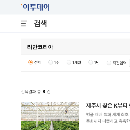
검색
전체
1주
1개월
1년
직접입력
검색결과 총
8
건
병풀 재배 특화 세계 최초
품화까지 따뜻하고 촉촉한 대기, 반투명한 천장을 통해 햇빛이 넓고 푸른 잎들을 비춘다. 일반 병풀
보다 5배나 큰 이 풀은 제