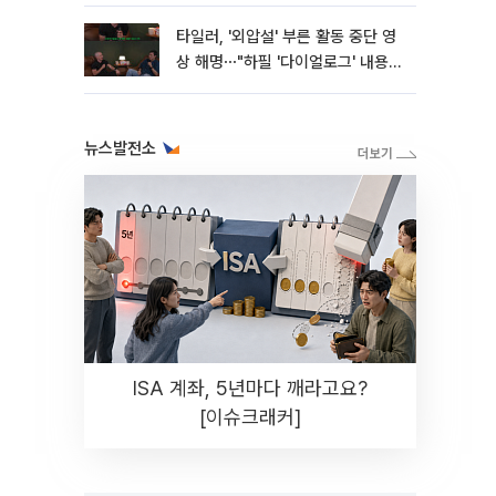
타일러, '외압설' 부른 활동 중단 영
상 해명⋯"하필 '다이얼로그' 내용이
라"
뉴스발전소
ISA 계좌, 5년마다 깨라고요?
[이슈크래커]