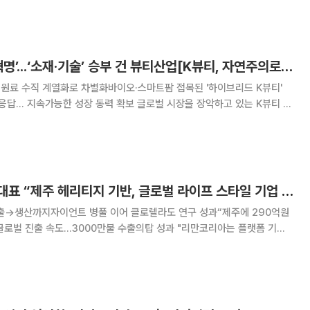
마데카‘ 등으로 표기되며,
가성비 넘어 ‘성분 혁명’...‘소재·기술’ 승부 건 뷰티산업[K뷰티, 자연주의로 진화]
.. 원료 수직 계열화로 차별화바이오·스마트팜 접목된 '하이브리드 K뷰티'
능한 성장 동력 확보 글로벌 시장을 장악하고 있는 K뷰티 산
심의 성장을 넘어 원료와 기술 경쟁력 중심으로 빠르게 진화하고 있다. 그동
서 입지를 넓힌 동력 중 하나
강영재 리만코리아 대표 “제주 헤리티지 기반, 글로벌 라이프 스타일 기업 도약”[K뷰티, 자연주의로 진화]
생산까지자이언트 병풀 이어 클로렐라도 연구 성과“제주에 290억원
속도...3000만불 수출의탑 성과 "리만코리아는 플랫폼 기업
으로 직접 원료를 생산하고 연구하는 수직계열화를 갖춘 회사입니다." 강
일 제주시 구좌읍 리만팜에서 열린 미디어 투어