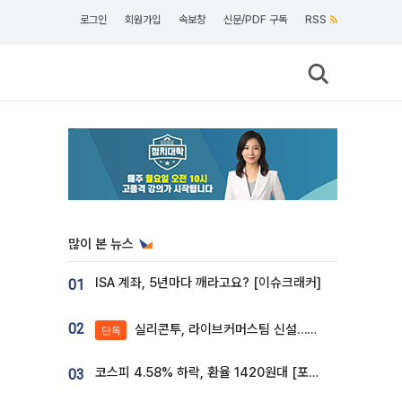
로그인
회원가입
속보창
신문/PDF 구독
RSS
많이 본 뉴스
ISA 계좌, 5년마다 깨라고요? [이슈크래커]
01
02
실리콘투, 라이브커머스팀 신설…K뷰티 ‘글로벌 판매망’ 확대[K뷰티 라방戰]
단독
코스피 4.58% 하락, 환율 1420원대 [포토]
03