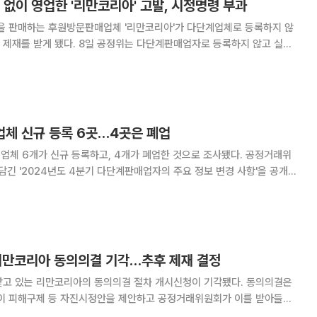
 없이 영업한 '리만코리아' 고발, 시정명령 부과
품을 판매하는 후원방문판매업체 '리만코리아'가 다단계업체로 등록하지 않
정위는 다단계판매업자로 등록하지 않고 실제
영업하고, 판매원으로 등록하지 않고 활동하도록 방조한 리만코리아에 시
고 밝혔다. 특히 미등록 다단계 영업행위에 대해서는
업체 신규 등록 6곳…4곳은 폐업
 6개가 신규 등록하고, 4개가 폐업한 것으로 조사됐다. 공정거래위
 담긴 '2024년도 4분기 다단계판매업자의 주요 정보 변경 사항'을 공개했
매로 인한 소비자피해 발생을 방지하기 위해 분기마다 다단계 판매업자의 주
요 정보 변경사항을 공개하고 있다. 지난해 12월 말 기준 다
 리만코리아 동의의결 기각…추후 제재 결정
 있는 리만코리아의 동의의결 절차 개시신청이 기각됐다. 동의의결은
업이 피해구제 등 자진시정안을 제안하고 공정거래위원회가 이를 받아들이
도다. 공정위는 30일 "최근 위원회 심의 결과 행위