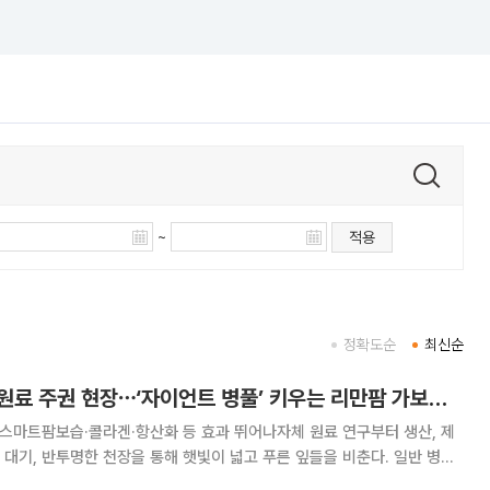
~
적용
정확도순
최신순
제주서 찾은 K뷰티 원료 주권 현장⋯‘자이언트 병풀’ 키우는 리만팜 가보니[K뷰티, 자연주의로 진화]
 스마트팜보습·콜라겐·항산화 등 효과 뛰어나자체 원료 연구부터 생산, 제
주 리만팜에서만 볼 수 있는 '자이언트 병풀'이다. 병풀은 K뷰티 대표 제품