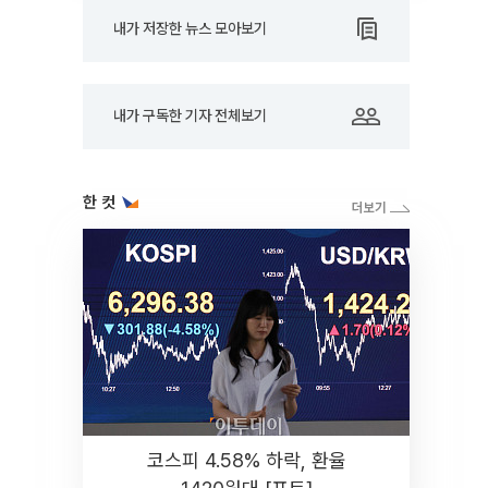
내가 저장한 뉴스 모아보기
내가 구독한 기자 전체보기
한 컷
코스피 4.58% 하락, 환율