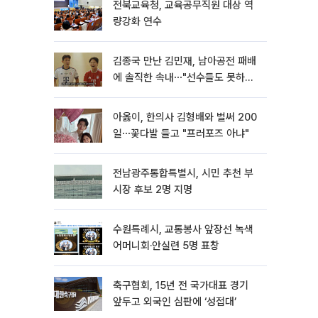
전북교육청, 교육공무직원 대상 역
량강화 연수
김종국 만난 김민재, 남아공전 패배
에 솔직한 속내⋯"선수들도 못하긴
했다"
아옳이, 한의사 김형배와 벌써 200
일⋯꽃다발 들고 "프러포즈 아냐"
전남광주통합특별시, 시민 추천 부
시장 후보 2명 지명
수원특례시, 교통봉사 앞장선 녹색
어머니회·안실련 5명 표창
축구협회, 15년 전 국가대표 경기
앞두고 외국인 심판에 ‘성접대’