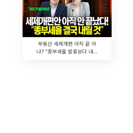
부동산 세제개편 아직 끝 아
냐? "종부세율 발표보다 내릴
것" 장기거주·양도세 전망 I 집
땅지성 I 김인만, 진미윤