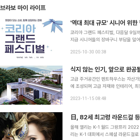
브라보 마이 라이프
'역대 최대 규모' 시니어 위
코리아 그랜드 페스티벌, 다음달 9일
지급 시니어들의 장바구니 부담을 덜어줄 ‘한국판 블랙프라이데이’가 열렸다. 30일 중소벤처기업부
에 따르면 ‘코리아 그랜드 페스티벌’은
2025-10-30 00:38
김장재료, 한우를 비롯해 전자제품, 자
식지 않는 인기, 앞으로 완공
고급 주거공간인 펜트하우스는 자산가
에 조성되며 고급 자재와 인테리어, 최
래에 이름을 올리기도 한다. 국토교통부 실거래가에 따르면, 올해 들어 8월까지 서울에서 거래된 최
2023-11-15 08:48
고가 단지 세 곳이 나란히 해당 단지
日, 82세 최고령 라운드걸 등
올해 열리는 K-1 월드 그랑프리 202
리는 K-1 대회에서 스페셜 라운드걸