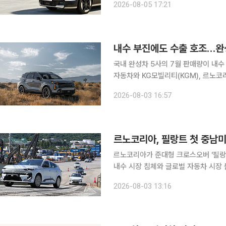
2026-08-05 17:21
내수 판매가 부진한 가운데 하이브리
내수 부진에도 수출 호조…완성
국내 완성차 5사의 7월 판매량이 내수
자동차와 KG모빌리티(KGM), 르노
매 호조와 GM 한국사업장(한국지엠)의 수출 증가가
2026-08-03 16:57
한국지엠·르노코리아의 지난달 종합 판
르노코리아, 필랑트 첫 중남
르노코리아가 준대형 크로스오버 '필랑트
내수 시장 침체와 글로벌 자동차 시장
파구를 마련하겠다는 전략이다. 3일 르노코리아에 따르면 지난달 31일 마산항 제4부두에서 필랑트
2026-08-03 13:16
의 첫 수출 물량을 선적했다. 이번 선