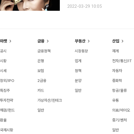
일본에서 데비부인(デヴィ夫人)이라는 
2022-03-29 10:05
고 있는 데비 스카르노는 인도네시아 
마켓
금융
부동산
산업
공시
금융정책
시장동향
재계
시황
은행
업계
전자/통신/IT
시세
보험
정책
자동차
장외/IPO
2금융
분양
중화학
특징주
카드
일반
항공/물류
투자전략
가상자산/핀테크
유통
채권/펀드
일반
의료/바이오
환율
중기/벤처
국제시황
일반