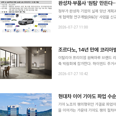
완성차·부품사 '원팀' 만든다
정부가 완성차 기업의 실제 양산 계획
계 협력형 연구개발(R&D)' 사업을 
지원된다. 이를 통해 미래차 핵심 부품의 국산화 및 공급망 자립을 도모한다는 구상이다. 산업통상
2026-07-27 11:00
부는 27일 충남 천안 한국자동차연구
조르다노, 14년 만에 코리
이탈리아 프리미엄 원목마루 브랜드 리스토
축 박람회에 참가한다. 하이엔드 주거
고급 건축자재 브랜드들의 국내 시장 공략도 한층 
2026-07-27 10:42
달 5일부터 8일까지 서울 코엑스에서 열
현대차 이어 기아도 파업 수
기아 노조의 쟁의행위안 가결로 파업이
을 이어가는 가운데 기아도 쟁의 절차