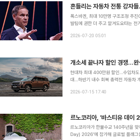
폭스바겐, 최대 10만명 구조조정 추진
발팀에 권한 더 주고 맡겨도요타는 전
면서 독일과 일본 등 전통의 자동차 강국
2026-07-20 05:01
일 CNBC방송에 따르면 지난주 올리
현대차 최대 400만원 할인…수입차도 
대…하반기 내수 회복 총력전 자동차 개별소비세 인하 혜택이 종료되면서 완성차업계가 대대적인
할인전에 돌입했다. 개소세가 정상 세
2026-07-15 17:40
현금 할인과 개소세 지원, 저금리 할부
르노코리아, '바스티유 데이 
르노코리아가 한불수교 140주년을 맞아 
Day) 2026'에 참가해 글로벌 플래그십 크로스오