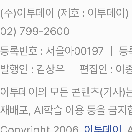
(주)이투데이 (제호 : 이투데이
02) 799-2600
등록번호 : 서울아00197 ㅣ 등록일
발행인 : 김상우 ㅣ 편집인 : 
이투데이의 모든 콘텐츠(기사)는
재배포, AI학습 이용 등을 금지
Copyright 2006.
이투데이
.