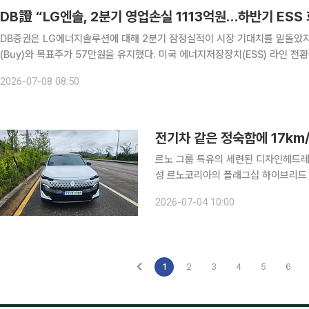
DB證 “LG엔솔, 2분기 영업손실 1113억원…하반기 ESS
DB증권은 LG에너지솔루션에 대해 2분기 잠정실적이 시장 기대치를 밑돌았
(Buy)와 목표주가 57만원을 유지했다. 미국 에너지저장장치(ESS) 라인 전
을 줬지만, 하반기에는 ESS와 소형전지, 유럽 전기차(EV) 가동률 개선이 본
2026-07-08 08:50
르노 그룹 특유의 세련된 디자인헤드레
성 르노코리아의 플래그십 하이브리드 크로스오버 '필랑트'는 압도적인 존재감을 자랑한다. 대형 차
체에서 오는 여유로운 공간감은 물론 
2026-07-04 10:00
자’를 갖췄기 때문이다. 최근 서울 종
1
2
3
4
5
6