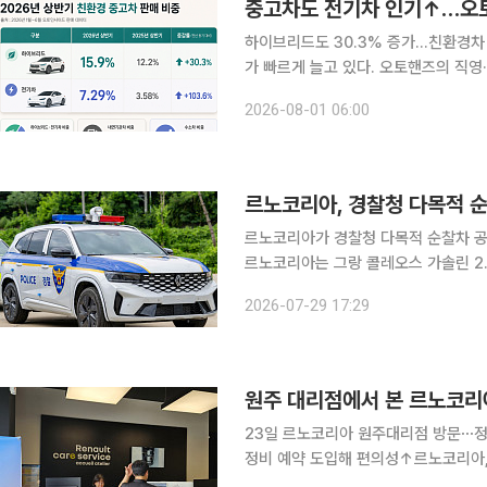
중고차도 전기차 인기↑…오토
하이브리드도 30.3% 증가…친환경차 비중 23.2% 중고차 시장에서
가 빠르게 늘고 있다. 오토핸즈의 직영
배로 뛰었고 전체 판매에서 차지하는 
2026-08-01 06:00
는 소비자가 늘고 다양한 모델이 유입
르노코리아, 경찰청 다목적 
르노코리아가 경찰청 다목적 순찰차 공
르노코리아는 그랑 콜레오스 가솔린 2.
사업 대체 차종으로 선정돼 총 50대를
2026-07-29 17:29
23일 르노코리아 원주대리점 방문⋯정비
정비 예약 도입해 편의성↑르노코리아, ‘2S 거점’ 확대 
저히 진행될 수 있도록 고객 일상에 맞춘 '원스