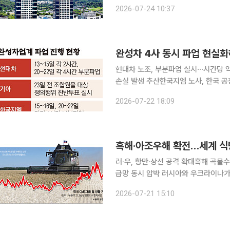
있다. 24일 완성차 업계에 따르면 기아 노조(전국금속노조 기아자동차지부)는 임금 및 단체협약(임
2026-07-24 10:37
단협) 쟁의행위 찬반투표에서 찬성률 9
완성차 4사 동시 파업 현실화
현대차 노조, 부분파업 실시⋯시간당 약
손실 발생 추산한국지엠 노사, 한국 공
파업 가능성↑⋯완성차 4사 동시 파업 위기 국내 완성차업계 노사 갈등이 확산하면서 올
2026-07-22 18:09
鬪)'가 장기화 조짐을 보이고 있다. 
흑해·아조우해 확전…세계 식
러·우, 항만·상선 공격 확대흑해 곡물
급망 동시 압박 러시아와 우크라이나가
면서 세계 식량 공급망에 경고등이 켜
2026-07-21 15:10
세계 곡물 교역의 핵심 통로인 흑해까