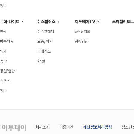
일반
문화·라이프
뉴스발전소
이투데이TV
스페셜리포트
관광
이슈크래커
e스튜디오
방송/TV
요즘, 이거
랭킹영상
영화
그래픽스
음악
한 컷
공연/출판
스포츠
일반
회사소개
이용약관
개인정보처리방침
청소년