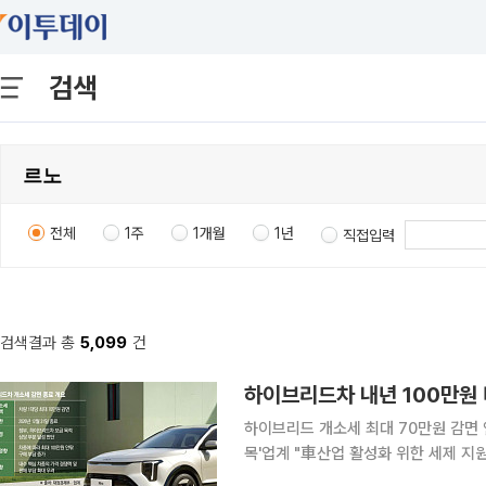
검색
전체
1주
1개월
1년
직접입력
검색결과 총
5,099
건
하이브리드차 내년 100만원 
하이브리드 개소세 최대 70만원 감면 
목'업계 "車산업 활성화 위한 세제 지원 필요" 국내 자동차 시장의 판매를 떠받치
드 자동차의 세제 혜택이 올해 말 종