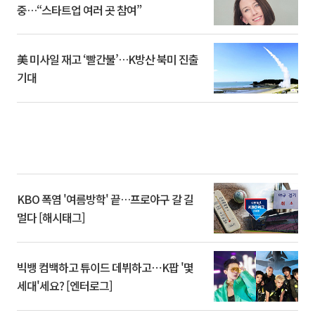
중…“스타트업 여러 곳 참여”
美 미사일 재고 ‘빨간불’…K방산 북미 진출
기대
KBO 폭염 '여름방학' 끝…프로야구 갈 길
멀다 [해시태그]
빅뱅 컴백하고 튜이드 데뷔하고⋯K팝 '몇
세대'세요? [엔터로그]