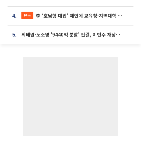
李 ‘호남형 대입’ 제안에 교육청·지역대학 서·논술형 입시 연계 '착수'
단독
4.
최태원·노소영 '9440억 분할' 판결, 이번주 재상고 여부 주목
5.