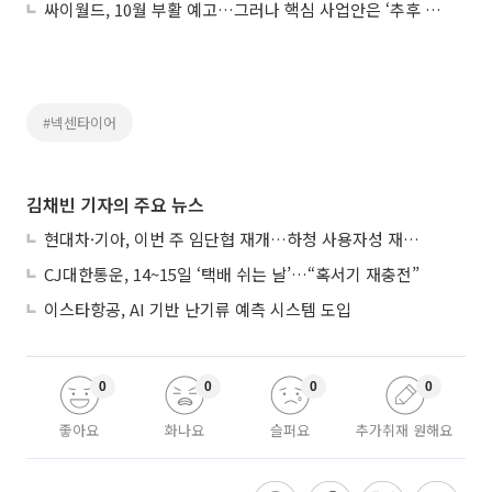
싸이월드, 10월 부활 예고…그러나 핵심 사업안은 ‘추후 공개’
#넥센타이어
김채빈 기자의 주요 뉴스
현대차·기아, 이번 주 임단협 재개…하청 사용자성 재심도 ‘변수’
CJ대한통운, 14~15일 ‘택배 쉬는 날’…“혹서기 재충전”
이스타항공, AI 기반 난기류 예측 시스템 도입
0
0
0
0
좋아요
화나요
슬퍼요
추가취재 원해요