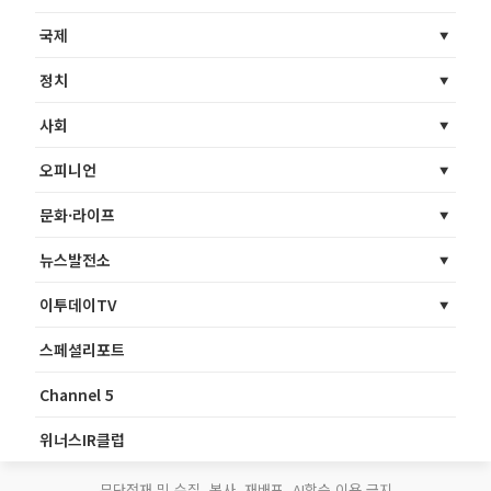
국제
정치
사회
오피니언
문화·라이프
뉴스발전소
이투데이TV
스페셜리포트
Channel 5
위너스IR클럽
무단전재 및 수집, 복사, 재배포, AI학습 이용 금지