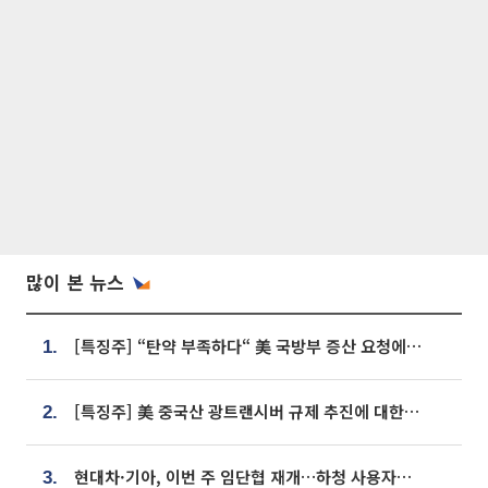
많이 본 뉴스
[특징주] “탄약 부족하다“ 美 국방부 증산 요청에⋯국내 방산주 급등세
1.
[특징주] 美 중국산 광트랜시버 규제 추진에 대한광통신 등 광통신株 강세
2.
현대차·기아, 이번 주 임단협 재개…하청 사용자성 재심도 ‘변수’
3.