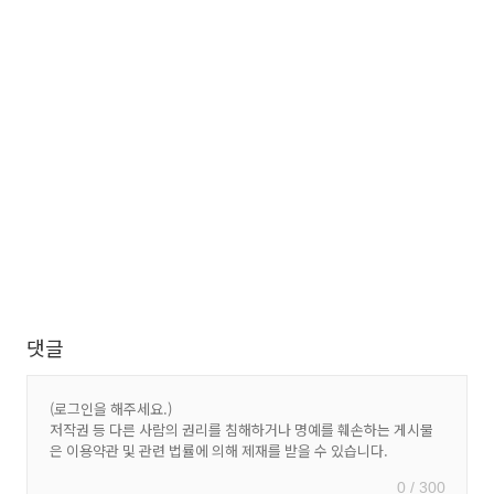
댓글
0 / 300