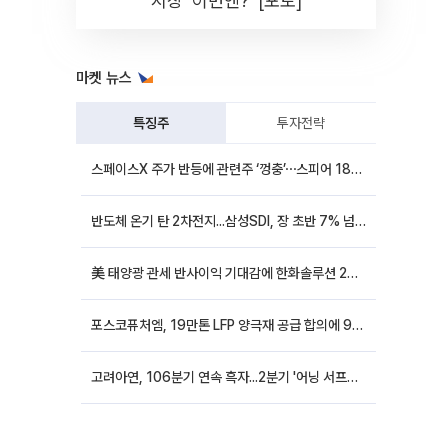
시장 '이번엔?' [포토]
마켓 뉴스
특징주
투자전략
스페이스X 주가 반등에 관련주 ‘껑충’⋯스피어 18%ㆍ에이치브이엠 12%↑
반도체 온기 탄 2차전지...삼성SDI, 장 초반 7% 넘게 껑충
美 태양광 관세 반사이익 기대감에 한화솔루션 20%대·OCI홀딩스 14%대 급등
포스코퓨처엠, 19만톤 LFP 양극재 공급 합의에 9%대 강세
고려아연, 106분기 연속 흑자...2분기 '어닝 서프라이즈'에 장 초반 12%대 강세