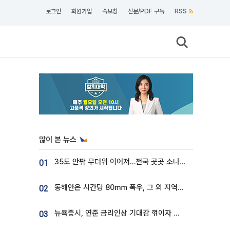
로그인
회원가입
속보창
신문/PDF 구독
RSS
많이 본 뉴스
35도 안팎 무더위 이어져…전국 곳곳 소나기 [오늘 날씨]
01
동해안은 시간당 80㎜ 폭우, 그 외 지역은 폭염…‘극과 극 날씨’
02
뉴욕증시, 연준 금리인상 기대감 꺾이자 상승...S&P500 사상 최고치 [종합]
03