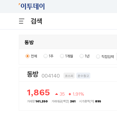
검색
전체
1주
1개월
1년
직접입력
동방
004140
코스피
운수창고
1,865
35
1.91%
거래량
141,250
거래대금(백만)
261
시가총액(억)
895