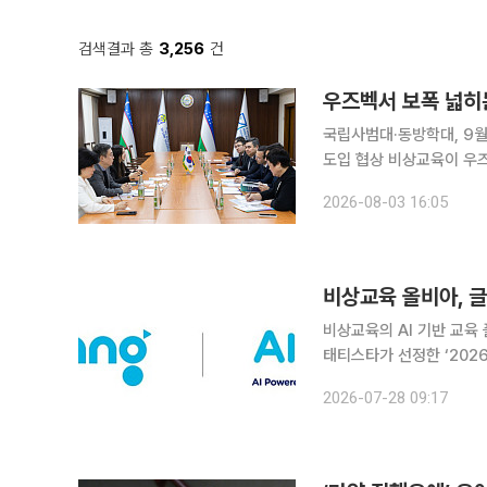
검색결과 총
3,256
건
우즈벡서 보폭 넓히
국립사범대·동방학대, 9
도입 협상 비상교육이 우즈베키스탄에서 AI 기반 교육 플랫폼 ‘AllviA(올비아)’의 사업 영역을 확대
한다. 다음달 현지 국립대
2026-08-03 16:05
교육과 민간 교육기관으로
비상교육 올비아, 
비상교육의 AI 기반 교육 
태티스타가 선정한 ‘202
밝혔다. 세계 최고 에듀테크 기업 순위는 타임과 스태티스타가 전 세계 에듀테크 기업의 재무 성과
2026-07-28 09:17
와 산업 영향력 등을 데이