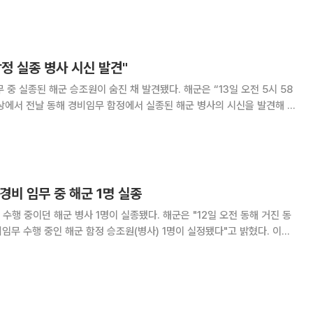
FFG)으로 옮겨졌고,
함정 실종 병사 시신 발견"
 해군 승조원이 숨진 채 발견됐다. 해군은 “13일 오전 5시 58
해상에서 전날 동해 경비임무 함정에서 실종된 해군 병사의 시신을 발견해 수
으로 목격된 것으로 알려졌다
 경비 임무 중 해군 1명 실종
군 병사 1명이 실종됐다. 해군은 "12일 오전 동해 거진 동
임무 수행 중인 해군 함정 승조원(병사) 1명이 실정됐다"고 밝혔다. 이어
정과 항공기를 투입해 실종자를 탐색 중"이라며 "아울러 조업 중인 어선,
 전파하고 수색을 협조하고