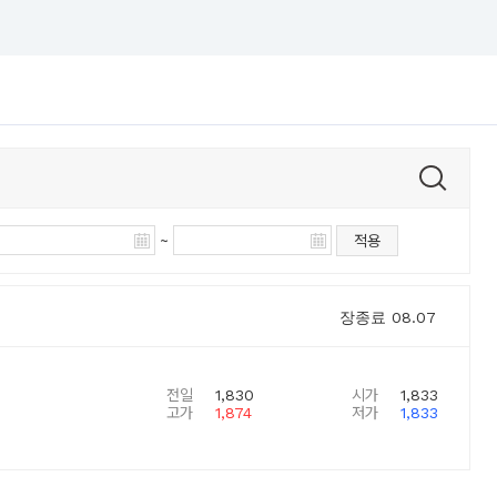
~
적용
장종료
08.07
전일
1,830
시가
1,833
고가
1,874
저가
1,833