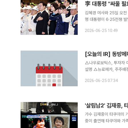
李 대통령 "싸울 필
김혜경 여사와 25일 오전
명 대통령이 6·25전쟁 
고 약속했다. 정부는 이날
2026-06-25 10:49
이 대통령과 김혜경 여사는
[오늘의 IR] 동
△나우로보틱스, 투자자 
설명 △뉴로메카, 주주배정
상장사 Corporate D
2026-06-25 07:34
신영증권 코스닥 상장사 
가수 김재중이 타쿠야의 가족사를 응원했다. 9일 방송된 K
중이 출연해 타쿠야와 가족사의 아픔을 나눴다. 이날
나가고 나에게 연락이 많이