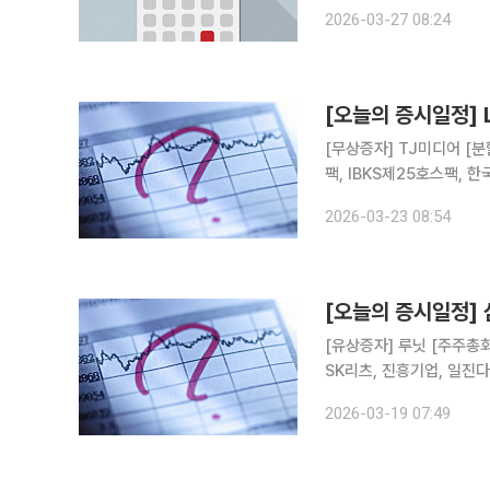
존, 바이오스마트, 그린생명
2026-03-27 08:24
에이텀, 제이티, 유니온
[오늘의 증시일정]
[무상증자] TJ미디어 [분
팩, IBKS제25호스팩, 한
온켐텍, 와이엠씨, 중앙에
2026-03-23 08:54
오로스테크놀로지, 링크제
[오늘의 증시일정]
[유상증자] 루닛 [주주총회] 롯데칠성음료, 한화오션, 호텔신라, 신한서부티엔디리츠, GS리테일,
SK리츠, 진흥기업, 일진
홈데코, 하이스틸, 이리츠
2026-03-19 07:49
송원산업, 한국수출포장공업