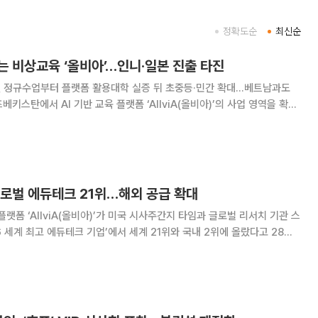
정확도순
최신순
는 비상교육 ‘올비아’…인니·일본 진출 타진
월 정규수업부터 플랫폼 활용대학 실증 뒤 초중등·민간 확대…베트남과도
학 2곳의 정규수업에 플랫폼을 적용해 운영 사례를 확보한 뒤 초·중등 공
 공급 범위를 넓힌다는 전략이다. 인도네
글로벌 에듀테크 21위…해외 공급 확대
플랫폼 ‘AllviA(올비아)’가 미국 시사주간지 타임과 글로벌 리서치 기관 스
6 세계 최고 에듀테크 기업’에서 세계 21위와 국내 2위에 올랐다고 28일
터에 기반해 평가한 결과다