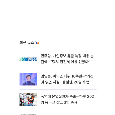
최신 뉴스
민주당, 개인정보 유출 늑장 대응 논
란에⋯“당시 점검서 이상 없었다”
임영웅, 어느덧 데뷔 10주년⋯"가진
것 없던 시절, 내 앞엔 20명의 팬
뿐"
폭염에 온열질환자 속출⋯하루 202
명 응급실 찾고 3명 숨져