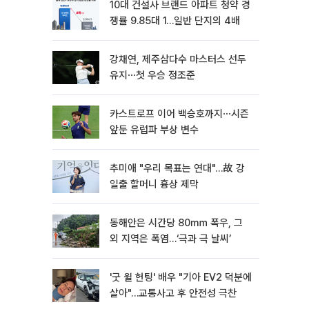
10대 건설사 브랜드 아파트 청약 경
쟁률 9.85대 1…일반 단지의 4배
강채연, 제주삼다수 마스터스 선두
유지⋯첫 우승 정조준
카스트로프 이어 백승호까지⋯시즌
앞둔 유럽파 부상 변수
추미애 "우리 목표는 연대"…故 강
일출 할머니 흉상 제막
동해안은 시간당 80㎜ 폭우, 그
외 지역은 폭염…‘극과 극 날씨’
'굿 윌 헌팅' 배우 "기아 EV2 덕분에
살아"…교통사고 후 안전성 극찬