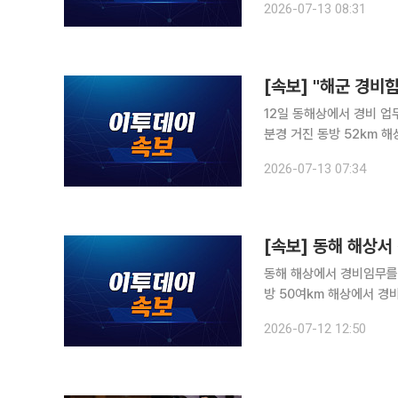
2026-07-13 08:31
사의 시신은 다른 호위함(
[속보] "해군 경비
12일 동해상에서 경비 업무 중 실종된
분경 거진 동방 52km 
습했다”고 밝혔다. 해당 병사는 전날 오전 0∼2시 사이 함정 내부 순찰을 맡았던 당직자에 의해 함
2026-07-13 07:34
정 실내 통로에서 마지막
[속보] 동해 해상서
동해 해상에서 경비임무를 수행 중이던 해
방 50여km 해상에서 경비
"현재 해경과 합동으로 함
2026-07-12 12:50
인근 상선 등에도 상황을