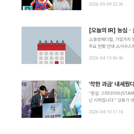
2026-05-09 22:36
[오늘의 IR] 농
△동방메디컬, 기업가치 
주요 현황 안내 △이수스페
대한 이해증진 및 기업가치 제
2026-04-15 06:46
2026 참가 △씨에스윈드, H
'착한 과금' 내세웠
“몬길: 스타다이브(STAR
닌 시작입니다.” 강동기 넷마블 사업부장은 9일 구로구 지타워에서 진행한 ‘몬길: 스타다이브’ 공동
미디어 인터뷰에 참석해 1
2026-04-10 11:16
해 소개했다. 이날 미디어