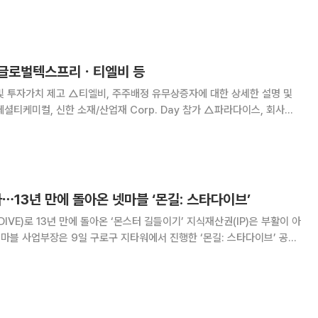
족사를 털어놨다”라고 운을 뗐다. 김재중은 3살 무렵 딸만
심ㆍ글로벌텍스프리ㆍ티엘비 등
및 투자가치 제고 △티엘비, 주주배정 유무상증자에 대한 상세한 설명 및
셜티케미컬, 신한 소재/산업재 Corp. Day 참가 △파라다이스, 회사에
고 △포스코인터내셔널, HSBC Global Investment Summit
SBC Global In
다⋯13년 만에 돌아온 넷마블 ‘몬길: 스타다이브’
DIVE)로 13년 만에 돌아온 ‘몬스터 길들이기’ 지식재산권(IP)은 부활이 아
5일 공식 출시하는 신작 액션 역할수행게임(RPG) 몬길: 스타다이브에 대
 인터뷰에는 이다행