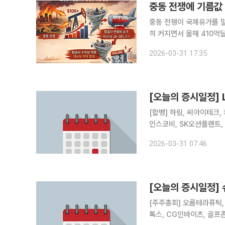
중동 전쟁에 기름값
중동 전쟁이 국제유가를 밀어 올
히 커지면서 올해 410억
있다. 항공사들은 수익성 
2026-03-31 17:35
[오늘의 증시일정]
[합병] 하림, 씨아이테크, 케일럼, 엔젠바이오 [상호변
인스코비, SK오션플랜트,
해양, 벽산, SUN&L, 
2026-03-31 07:46
풀무원, 태경산업, 강원랜
[오늘의 증시일정]
[주주총회] 오름테라퓨틱, 
톡스, CG인바이츠, 골프