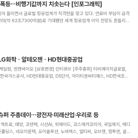
 폭등⋯비행기값까지 치솟는다 [인포그래픽]
리면서 글로벌 항공업계가 직격탄을 맞고 있다. 연료비 부담이 급격
달러(약 62조7300억원)로 기대됐던 세계 항공업계 이익 전망도 흔들리고
악화를 막기 위해 유류할증료를 잇달아 올리고 있다. 전쟁의 충격이 결국
소비자의 비행기표 가격 상승으로 이어지는 구조다. 항공업계에
 LG화학ㆍ알테오젠ㆍHD현대중공업
경] 인티큐브 [주주총회] 티비에이치글로벌,
 한국가스공사, HD현대중공업, DS단석, 아이티센씨티에스, HD한국조선
KC그린홀딩스, 코오롱인더, 유니켐, 에이엔피, 넥스틸, 우진플라임, 에이리츠,
드, 영흥, 황금에스
 슈퍼 주총데이⋯광전자·미래산업·우리로 등
액트로, 태양, 코렌텍, 시선AI, 위메이드, 코스메카코리아, 국일제지, 메디
존홀딩스, 네오이뮨텍, 오이솔루션, 노바렉스, 엘티씨, 오브젠, 엠투엔, 골프