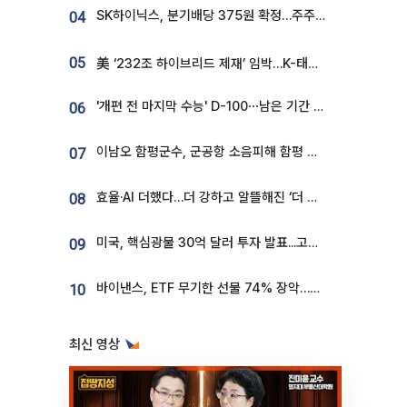
SK하이닉스, 분기배당 375원 확정…주주환원책 9월로 앞당겨 발표
04
05
美 ‘232조 하이브리드 제재’ 임박…K-태양광, 불확실성 털고 날개 다나
'개편 전 마지막 수능' D-100⋯남은 기간 성적 올릴 전략은
06
이남오 함평군수, 군공항 소음피해 함평 보상 요구
07
효율·AI 더했다…더 강하고 알뜰해진 ‘더 뉴 그랜저 하이브리드’ [ET의 모빌리티]
08
미국, 핵심광물 30억 달러 투자 발표...고려아연 대미투자 언급
09
바이낸스, ETF 무기한 선물 74% 장악…한국 레버리지 ETF 거래 급증 [e가상자산]
10
최신 영상