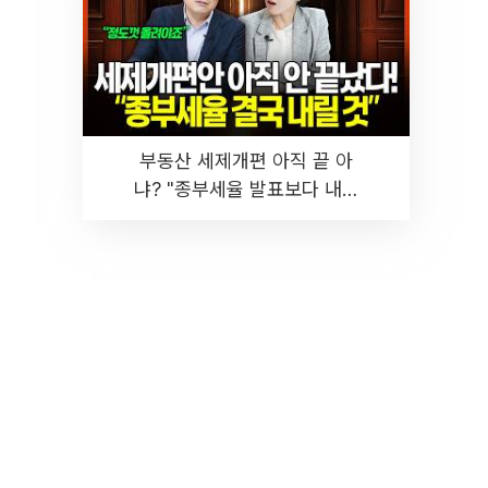
부동산 세제개편 아직 끝 아
냐? "종부세율 발표보다 내릴
것" 장기거주·양도세 전망 I 집
땅지성 I 김인만, 진미윤