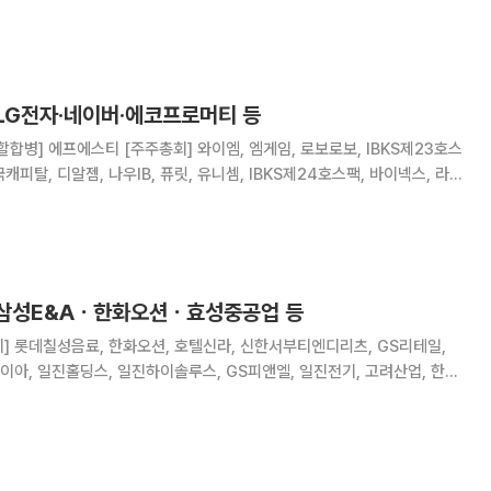
과학, 우리로, 신테카바이오, 티플랙스, 에코글로우, 노바텍, 윈팩, 삼진,
바이오메트릭스, 인터플
 LG전자·네이버·에코프로머티 등
할합병] 에프에스티 [주주총회] 와이엠, 엠게임, 로보로보, IBKS제23호스
국캐피탈, 디알젬, 나우IB, 퓨릿, 유니셈, IBKS제24호스팩, 바이넥스, 라이
너비스, 아이크래프트, 샌즈랩, 한국첨단소재, 부스타, 앱클론, 피델릭스,
니시스, 한양이엔
 삼성E&Aㆍ한화오션ㆍ효성중공업 등
다이아, 일진홀딩스, 일진하이솔루스, GS피앤엘, 일진전기, 고려산업, 한솔
코크렙, 미원에스씨, 효성중공업, 롯데정밀화학, 효성화학, 롯데하이마트,
, 삼성생명, 삼성카드, LG디