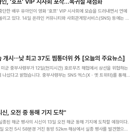
아인, ‘호프’ VIP 시사회 포착…복귀설 재점화
중단한 배우 유아인이 영화 ‘호프’ VIP 시사회에 모습을 드러내면서 연예
회관계망서비스(SNS) 등에는 유
메가박스 코엑스에서 열린 나홍진 감독의 신작 영화 ‘호프’ VIP 시사회에
참석하는 모습이 담긴 영상이 공개됐다. 공개된 영상에서
습 개시⋯낮 최고 37도 찜통더위 外 [오늘의 주요뉴스]
하는
 나섰다고 밝혔습니다. 중부사령부는 SNS 엑스(Xㆍ옛 트위터)를 통해
터 민간 선원과 상선을 공격하는 이란의 능력을 계속 약화시키기 위한 공
니다. 또 이번 작전이 군통수권자인 도널드
시신, 오전 중 동해 기지 도착"
실종된 해군 병사의 시신이 13일 오전 해군 동해 기지에 도착할 예정이다.
3일 오전 5시 58분경 거진 동방 52km 해상에서 실종 병사를 발견했으며
고속단정(RIB)을 이용해 시신을 수습했다"고 밝혔다. 수습된 해군 병