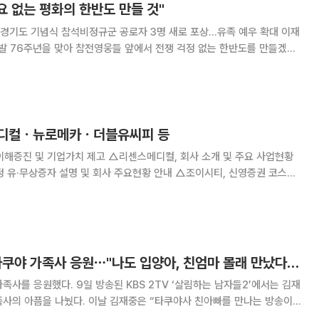
요 없는 평화의 한반도 만들 것"
 경기도 기념식 참석비정규군 공로자 3명 새로 포상…유족 예우 확대 이재
발발 76주년을 맞아 참전영웅들 앞에서 전쟁 걱정 없는 한반도를 만들겠다
 오랜 세월 공을 인정받지 못했던 비정규군 공로자 3명을 새로 포상했다.
 25일 오전 10시 경기도에서 열린
방메디컬ㆍ뉴로메카ㆍ더블유씨피 등
이해증진 및 기업가치 제고 △리센스메디컬, 회사 소개 및 주요 사업현황
 유·무상증자 설명 및 회사 주요현황 안내 △조이시티, 신영증권 코스닥
ay 참가 △지니언스, 기업 이미지 제고를 통한 투자가치 증대 △더블유씨피,
기업설명회 참가 △바이오포트, 회사
'살림남2' 김재중, 타쿠야 가족사 응원⋯"나도 입양아, 친엄마 몰래 만났다가 걸려"
BS 2TV ‘살림하는 남자들2’에서는 김재
 김재중은 “타쿠야사 친아빠를 만나는 방송이
 왔다”라며 “나도 편스토랑을 통해 가족을 공개했고 프로그램을 통해 가