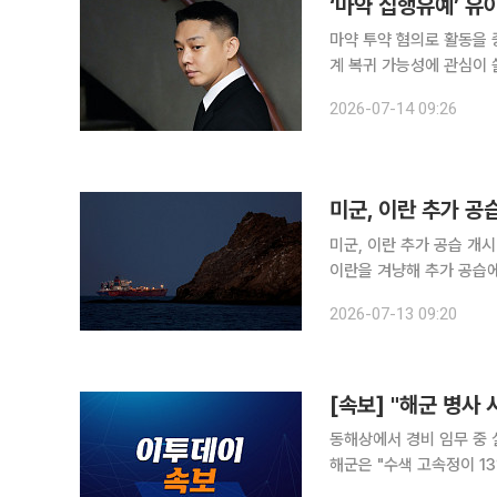
‘마약 집행유예’ 유
마약 투약 혐의로 활동을 
계 복귀 가능성에 관심이 쏠리고 있다. 14일 온라인 커뮤니티와 사
아인이 전날 서울 강남구 
2026-07-14 09:26
미군, 이란 추가 공
미군, 이란 추가 공습 개시 미군 중부사령부가 12일(현지시간) 호르무즈 해협에서 상선을 위협
이란을 겨냥해 추가 공습에
미국 동부시간 오후 5시부
2026-07-13 09:20
습을 시작했다고 설명했습
[속보] "해군 병사 
동해상에서 경비 임무 중 
해군은 "수색 고속정이 1
6시 43분경 호위함(FFG)의 