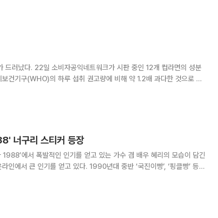
 해물 맛이 일품인 국물 없는 볶음타입 제품으로, 농심 유일의 해물볶음
. 이 제품의 면발은 너구리의 오동통한 면발 형태를
 12개 컵라면의 성분
보건기구(WHO)의 하루 섭취 권고량에 비해 약 1.2배 과다한 것으로 나
세계보건기구 권고량인
88' 너구리 스티커 등장
 1988’에서 폭발적인 인기를 얻고 있는 가수 겸 배우 혜리의 모습이 담긴
얻고 있다. 1990년대 중반 ‘국진이빵’, ‘핑클빵’ 등
티커가 든 제품이 큰 유행했으며, 최근에는 카카오톡 이모티콘을 활용한 스
티커가 인기몰이를 한 바 있다. ‘혜리 스