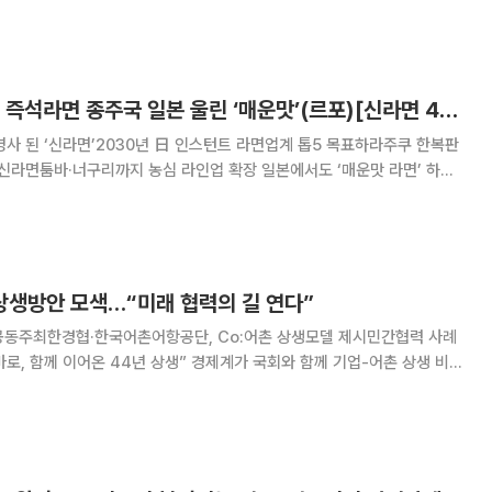
농심 ‘신(SHIN)’ 캐릭터
마흔살 농심 신라면, 즉석라면 종주국 일본 울린 ‘매운맛’(르포)[신라면 40년, 日열도를 끓이다]
명사 된 ‘신라면’2030년 日 인스턴트 라면업계 톱5 목표하라주쿠 한복판
·너구리까지 농심 라인업 확장 일본에서도 ‘매운맛 라면’ 하면
한 매운맛이 특징이지만, 이제는 맛있게 맵다는 생각이 들어요. 15일 일
업스토어에서 만난 아키코(40
상생방안 모색…“미래 협력의 길 연다”
공동주최한경협·한국어촌어항공단, Co:어촌 상생모델 제시민간협력 사례
4년 상생” 경제계가 국회와 함께 기업-어촌 상생 비즈
정희용 의원실(국민의힘), 한국어촌어항공단과 공동