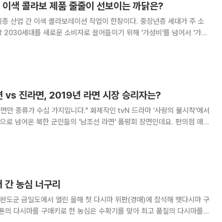
, 이색 콜라보 제품 줄줄이 선보이는 까닭은?
종 산업 간 이색 콜라보레이션 작업이 한창이다. 중장년층 세대가 주 소
 2030세대를 새로운 소비자로 끌어들이기 위해 '가성비'를 넘어서 '가잼
'를 중시하는 이들을 겨냥한 펀슈머 마케팅에 중점을 두는 전략이다. 식음
2년 출시된 국내 최초 보리탄산음료
 vs 진라면, 2019년 라면 시장 승리자는?
가지입니다." 화제작인 tvN 드라마 '사랑의 불시착'에서
로 넘어온 북한 군인들의 '남조선 라면' 품평회 장면인데요. 편의점 매대
의 라면에 놀라움을 감추지 못하는 그들의 모습이 웃음을 자아냈습니다.
럼 골고루 즐기는
러 간 농심 너구리
 완도군 금일도에서 열린 올해 첫 다시마 위판(경매)에 참석해 햇다시마 구
0톤의 다시마를 구매키로 한 농심은 수확기를 맞아 최고 품질의 다시마를