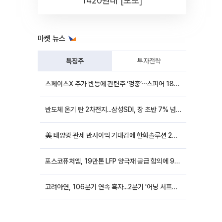
1420원대 [포토]
마켓 뉴스
특징주
투자전략
스페이스X 주가 반등에 관련주 ‘껑충’⋯스피어 18%ㆍ에이치브이엠 12%↑
반도체 온기 탄 2차전지...삼성SDI, 장 초반 7% 넘게 껑충
美 태양광 관세 반사이익 기대감에 한화솔루션 20%대·OCI홀딩스 14%대 급등
포스코퓨처엠, 19만톤 LFP 양극재 공급 합의에 9%대 강세
고려아연, 106분기 연속 흑자...2분기 '어닝 서프라이즈'에 장 초반 12%대 강세