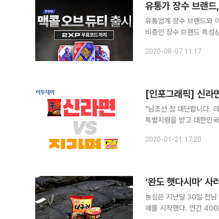
유통가 장수 브랜드
유통업계 장수 브랜드와 이
비층인 장수 브랜드 특성상
비(가격 대비 재미의 비중)
2020-08-07 11:17
료 건강기업 일화는 198
[인포그래픽] 신라면
"남조선 참 대단합니다. 라면만 종류가 수십 
특별지령을 받고 대한민국으
를 가득 채운 다양한 종류
2020-01-21 17:20
수십 가지의 라면을 이처
‘완도 햇다시마’ 사
농심은 지난달 30일 전남
매를 시작했다. 연간 40