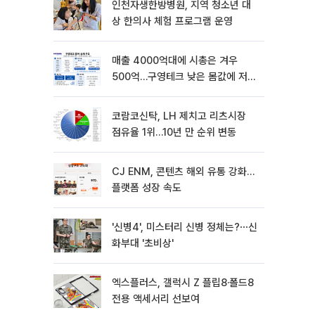
인천자생한방병원, 지역 청소년 대
상 한의사 체험 프로그램 운영
매출 4000억대에 시총은 겨우
500억…구영테크 낮은 몸값에 저가
승계 마무리
코람코신탁, LH 제치고 리츠시장
점유율 1위…10년 만 순위 변동
CJ ENM, 콘텐츠 해외 유통 강화…
플랫폼 성장 속도
'신병4', 미스터리 신병 정체는?⋯신
화부대 '초비상'
엑스플러스, 갤럭시 Z 플립8·폴드8
전용 액세서리 선보여