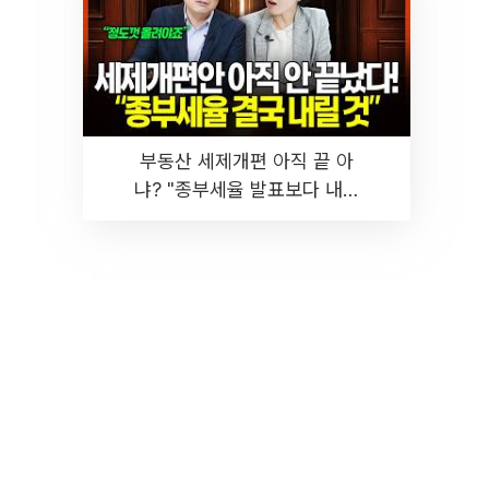
부동산 세제개편 아직 끝 아
냐? "종부세율 발표보다 내릴
것" 장기거주·양도세 전망 I 집
땅지성 I 김인만, 진미윤