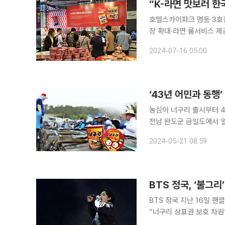
호텔스카이파크 명동 3호
장 확대·라면 룸서비스 제공 계획 15일 오후 서울 중구 명동역 9번 출구 인
3호점. 호텔 1층에 문을
2024-07-16 05:00
시선이 쏠렸다. 바로 옆 입
‘43년 어민과 동행’
농심이 너구리 출시부터 43년째
전남 완도군 금일도에서 열
450톤(t)을 구매할 예정
2024-05-21 08:59
상돼 지난해보다 구매량을
BTS 정국, ‘불그리
BTS 정국 지난 16일 팬
“너구리 상표권 보호 차원” BTS(방탄소년단) 멤버 정국이 팬클럽 아미(A.R.M.Y)가 활동하
니티 위버스(Weverse