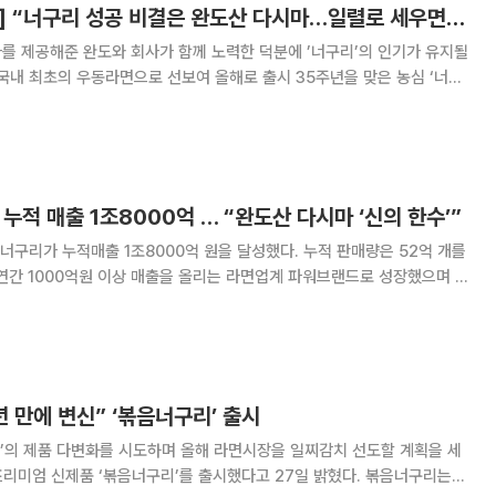
[유통명장을 찾아서] “너구리 성공 비결은 완도산 다시마…일렬로 세우면 지구 6바퀴”
해준 완도와 회사가 함께 노력한 덕분에 ’너구리’의 인기가 유지될
 생산지가 변하지 않은 원재료가 있다. 농심 구매팀이 전국 곳곳을 찾아다
시마가 주인공이다. 농
, 누적 매출 1조8000억 … “완도산 다시마 ‘신의 한수’”
 너구리가 누적매출 1조8000억 원을 달성했다. 누적 판매량은 52억 개를
 1982년 국내 최초 우동라면을 선보인 너구리는
시 1년 만에 매출
5년 만에 변신” ‘볶음너구리’ 출시
리’의 제품 다변화를 시도하며 올해 라면시장을 일찌감치 선도할 계획을 세