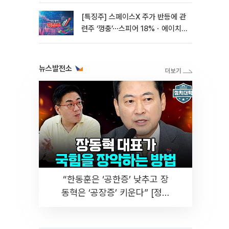
[특징주] 스페이스X 주가 반등에 관
련주 ‘껑충’⋯스피어 18%ㆍ에이치
브이엠 12%↑
뉴스발전소
“한동훈은 ‘공한증’ 낮추고 장
동혁은 ‘공장증’ 키운다” [정치
대학]