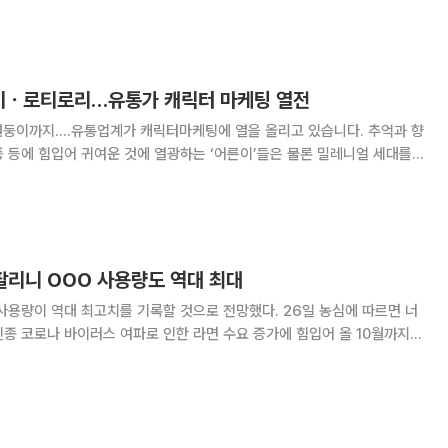
해 상표권 선점에 나섰
이ㆍ로티로리…유통가 캐릭터 마케팅 열전
 원둥이까지....유통업계가 캐릭터마케팅에 열을 올리고 있습니다. 추억과 향
 등에 힘입어 귀여운 것에 열광하는 ‘어른이’들은 물론 밀레니얼 세대를
어 2022에서 캐릭터 협업의
 이번 행사에서 이마트24X검은사막
 팔리니 OOO 사용량도 역대 최대
사용량이 역대 최고치를 기록할 것으로 전망했다. 26일 농심에 따르면 너
종 코로나 바이러스 여파로 인한 라면 수요 증가에 힘입어 올 10월까지
교해 34% 증가한 1000억 원을 기록했다. 이에 따라 올해 국산 다시마
00톤을 넘어설 것으로 내다봤다. 너구