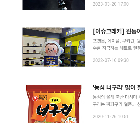
2023-03-20 17:00
특허청에 ‘불그리’를 출원
[이슈크래커] 원둥
포켓몬, 메이플, 쿠키런,
수를 자극하는 레트로 열풍
공략하고자 하는 의지로 풀이됩니다. 이마트24는 캐릭터 라이선싱 페
2022-07-16 09:30
성공사례로 소개됐습니다.
'농심 너구리' 많이
농심의 올해 국산 다시마 
구리는 짜파구리 열풍과 신
누적 매출량이 지난해와 비
2020-11-26 10:51
사용량도 역대 최고치인 5