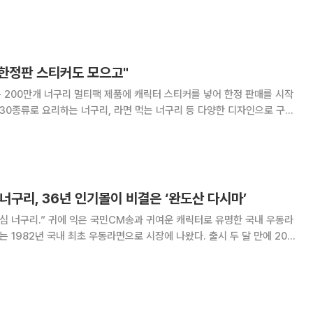
셀러 너구리의 인기를 이어가는 동시에 지역사회와의 상생도 실천한다는
매년 약 400톤의 완도 다시마를 꾸준히 구매하고
 한정판 스티커도 모으고"
 200만개 너구리 멀티팩 제품에 캐릭터 스티커를 넣어 한정 판매를 시작
고가세요’와 함께 업로
 너구리, 36년 인기몰이 비결은 ‘완도산 다시마’
심 너구리.” 귀에 익은 국민CM송과 귀여운 캐릭터로 유명한 국내 우동라
는 1982년 국내 최초 우동라면으로 시장에 나왔다. 출시 두 달 만에 20억
, 이듬해인 1983년에는 150억 원을 돌파하며 국내 우동라면 트렌드를
너구리는 연간 1000억 원 이상