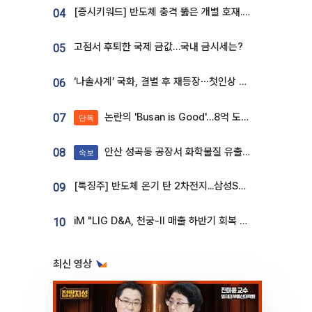
[증시키워드] 반도체 충격 뚫은 개별 호재...포스코퓨처엠·에코프로·한화솔루션 '눈길'
04
고점서 후퇴한 국제 금값…국내 금시세는?
05
‘나솔사계’ 국화, 결별 후 재등장⋯첫인상 투표 휩쓸고 ‘인기녀’ 등극
06
논란의 'Busan is Good'…8억 도시브랜드, 용산 대통령실 CI 업체가 수행
07
단독
안산 성곡동 공장서 화학물질 유출 사고 발생
08
속보
[특징주] 반도체 온기 탄 2차전지...삼성SDI, 장 초반 7% 넘게 껑충
09
iM "LIG D&A, 천궁-II 매출 하반기 회복 전망…방산 톱픽 유지"
10
최신 영상