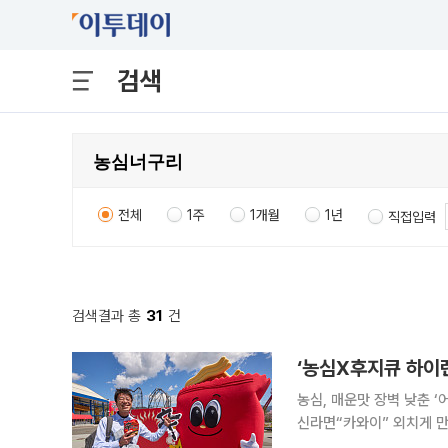
검색
전체
1주
1개월
1년
직접입력
검색결과 총
31
건
농심, 매운맛 장벽 낮춘 ‘
신라면“카와이” 외치게 만
포서 관심집중 카와이(귀엽다)~! 16일 오전 11시 일본 야마나시현 후지요시다시에 있는 놀이공원