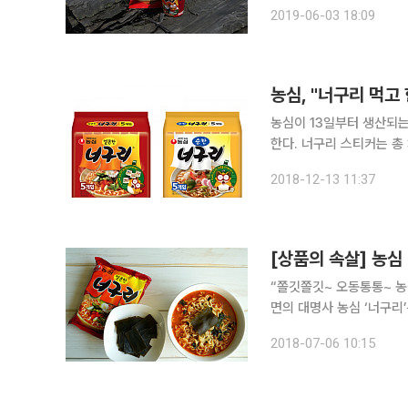
확보해, 라면시장 스테디
2019-06-03 18:09
계획이다. 농심은 
농심, "너구리 먹고
농심이 13일부터 생산되는
한다. 너구리 스티커는 총 30종류로 요리하는 너구리, 라면 먹는 너구리 등 다양한 디자인으로 구성
돼 있다. 농심은 너구리 스티커 온라인 이벤트도 진행한다. 스티커 인증 사진을 본인 SNS에 필수 해
2018-12-13 11:37
시태그 ‘#너구리한마리몰
[상품의 속살] 농심
“쫄깃쫄깃~ 오동통통~ 농
면의 대명사 농심 ‘너구리’
원이 넘는 매출을 기록했고
2018-07-06 10:15
처음으로 이끌었다. 현재 