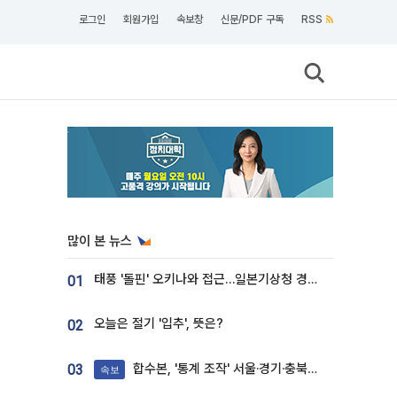
로그인
회원가입
속보창
신문/PDF 구독
RSS
많이 본 뉴스
태풍 '돌핀' 오키나와 접근…일본기상청 경로 업데이트
01
오늘은 절기 '입추', 뜻은?
02
합수본, '통계 조작' 서울·경기·충북 선관위 등 추가 압수수색
03
속보