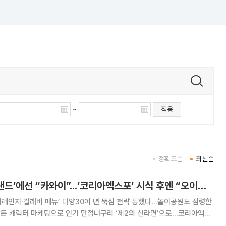
~
적용
정확도순
최신순
‘농심X후지큐 하이랜드’에선 “카와이”...‘코리아엑스포’ 시식 후엔 “오이시”[신라면 40년, 日열도를 끓이다]
어레인지·컬래버 메뉴’ 다양30여 년 뚝심 전략 통했다...놀이공원도 점령한
든 캐릭터 마케팅으로 인기 만점너구리 ‘제2의 신라면’으로...코리아엑스