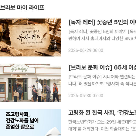
브라보 마이 라이프
[독자 레터] 꽃중년 5인의 
[독자 레터] 꽃중년 5인의 이야기 [독자 레터] ‘브라보 마이 라이프’는 꽃중년의 액티브 라이프를 응
원하며 자사 홈페이지와 다양한 SNS 채널
접수 코너를 운영하고 있습니다. 꽃중년 
2026-06-29 06:00
수의사에서 작가로 인생 2막 열다
[브라보 문화 이슈] 65세 이
[브라보 문화 이슈] 시니어와 연결되는
니다. 왜 떴을까? 초고령사회 속 색다른 예능이 등장했다. 지난 8일 첫 방송된 쿠팡플레이 예능 '봉
주르빵집'이다. 시골 마을에 작은 빵집
2026-05-30 07:00
이상 어르신만 입장할 수 있다는 특별
고령화 된 한국 사회, ‘건강노
한국노년학회가 오는 29일 세종대학교
대회’를 개최한다. 이번 학술대회는 ‘