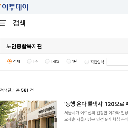
검색
전체
1주
1개월
1년
직접입력
검색결과 총
581
건
'동행 온다 콜택시' 120으로
서울시가 어르신의 건강한 여가와 일상
오세훈 서울시장은 민선 9기 핵심 공약
명에 나섰다. 6일 오 시장은 시립서대문노인종합복지관을 방문해 어르신 일상과 직결된 현장 상황