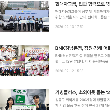
현대차그룹, 민관 협력으로 '
현대자동차그룹이 정부 및 사회복지기
위한 노력을 이어간다. 현대차그룹은 13일 ‘이셰어(E-share)’ 사업 지원 대상 기관인 구립신내노인
종합복지관에서 친환경 EV 패키지 지원
2026-02-13 17:50
다. 이셰어는 지역사회 내 전기차 저
BNK경남은행, 창원·김해 어
BNK경남은행은 설 명절을 앞두고 이
했다고 12일 밝혔다. 이번 봉사활동은 지역 어르신과 장애인에게 따뜻한 온정을 전하고 지역사회와
의 상생을 실천하기 위해 마련됐다. 전일에는 창원성산노인종합복지관에서 김기범 상무와 직원, 경
2026-02-12 15:03
상남도여성단체협의회 차경애 명예회장
기빙플러스, 소외이웃 돕는 '2
성동구 취약계층 200가정에 생필품 
개 기업 물품 후원 참여 전국 27개 매장서 1