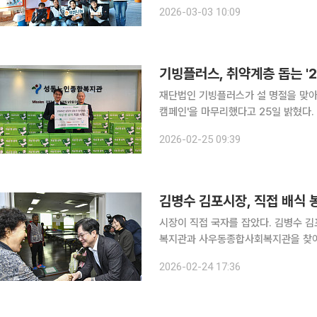
혔다. 종로노인종합복지관은 지역 어르신들
2026-03-03 10:09
행된 행사에는 빗썸나눔과 빗썸 임직원
기빙플러스, 취약계층 돕는 '2
재단법인 기빙플러스가 설 명절을 맞아 
캠페인'을 마무리했다고 25일 밝혔다. 이번 캠페인은 설 명절 기간 취약계층의 생활 안정을 돕고 나
눔 문화를 확산하기 위해 마련됐다. 
2026-02-25 09:39
약계층 200가정에 총 8000만 원 
김병수 김포시장, 직접 배식 
시장이 직접 국자를 잡았다. 김병수 김포시장은 23일 간부공무원들과 함께 사우동 김포시노인종합
복지관과 사우동종합사회복지관을 찾아 
신들의 밥상 앞에서 직접 복지행정의 실태를 확인한 것이다. 김
2026-02-24 17:36
60여개 맞춤형 프로그램을 운영하는