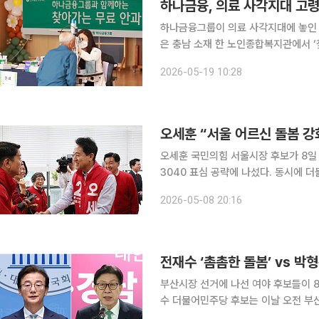
하나금융, 의료 사각지대 고령
하나금융그룹이 의료 사각지대에 놓인 고령
은 충남 소재 한 노인종합복지관에서 ‘
번 사업은 안과 전문의 부족과 이동 
2026-05-19 10:28
해 마련됐다. 하나금융은 연내 
오세훈 “서울 어르신 돌봄 
오세훈 국민의힘 서울시장 후보가 8일
3040 표심 공략에 나섰다. 동시에 
‘신속통합기획(신통기획)’이 원조라며 부동산 정책 공
2026-05-08 20:16
행플라자 은평센터를 찾아 올여름 방학
전재수 ‘촘촘한 돌봄’ vs 박
부산시장 선거에 나선 여야 후보들이 8일
수 더불어민주당 후보는 이날 오전 부
회 등 보훈단체 관계자들과 간담회를 가졌다. 그는 보훈 가족들의 어려움을 청취하며