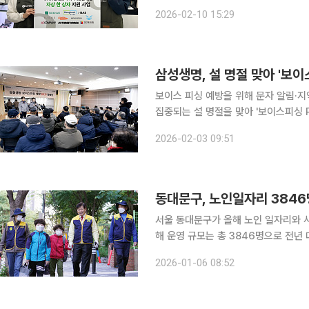
러스가 2026년 설 명절을 맞아 지역사회 
2026-02-10 15:29
성동구 지역 내 취약계층의 생활 안정을
삼성생명, 설 명절 맞아 '보이스
보이스 피싱 예방을 위해 문자 알림·지역사회 교육·고객
집중되는 설 명절을 맞아 '보이스피싱 R.E.D 캠페인'을 2월 한달간
예방 문자 발송, 지역사회 교육, 예
2026-02-03 09:51
지킬 수 있도록 기획됐다. R.E.D
동대문구, 노인일자리 384
서울 동대문구가 올해 노인 일자리와 사
해 운영 규모는 총 3846명으로 전년 대
날 동대문구에 따르면 구는 지난해 12
2026-01-06 08:52
접을 진행했다. 사업은 동대문시니어클