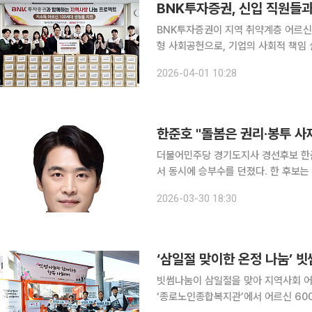
BNK투자증권이 지역 취약계층 어르신
형 사회공헌으로, 기업의 사회적 책임 실천 의지를 드러냈다. 
어진샘노인종합복지관에서 ‘지역사랑 나
2026-04-01 10:28
한준호 "돌봄은 권리·봉투 사
더불어민주당 경기도지사 경선후보 한준
서 동시에 승부수를 던졌다. 한 후보는 이날 광명시립하안노인종합복지관 앞에서 '3차 비전선포 기
자회견'을 열고 "돌봄을 개인과 가족의
2026-03-30 18:30
은 '신청해야 닿는 돌봄'에서 'AI 기
‘삼일절 맞이한 온정 나눔’ 
빗썸나눔이 삼일절을 맞아 지역사회 어르신들과 온정을 나
‘종로노인종합복지관’에서 어르신 60