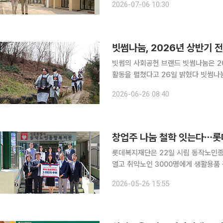
2026-07-06 10:30
을 점검하고, 복지관 내 프로그램실과 
빗썸나눔, 2026년 상반기 
빗썸의 사회공헌 브랜드 빗썸나눔은 20
활동을 펼쳤다고 26일 밝혔다 빗썸나눔
단순 기부를 넘어 이웃과 현장에서 함께
2026-06-26 08:40
상반기에는 이러한 철학에 따라 아동, 
롯데복지재단은 22일 시립 동작노인종
열고 취약노인 3000명에게 생활용품 꾸러미를 전
스'는 롯데그룹 창업주 고(故) 신격
2026-05-26 15:55
층의 생활 안정을 지원하고자 마련된 