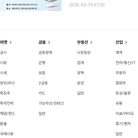
학회는 이번 행사를 통해 노년기 건강
2026-05-19 07:00
엄한 삶을 이어갈 수 있는 사회적 조건
마켓
금융
부동산
산업
공시
금융정책
시장동향
재계
시황
은행
업계
전자/통신/IT
시세
보험
정책
자동차
장외/IPO
2금융
분양
중화학
특징주
카드
일반
항공/물류
투자전략
가상자산/핀테크
유통
채권/펀드
일반
의료/바이오
환율
중기/벤처
국제시황
일반