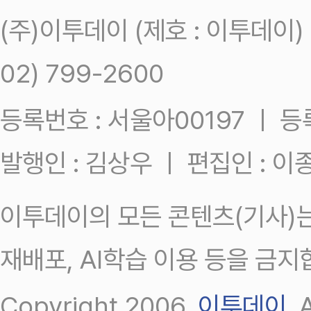
(주)이투데이 (제호 : 이투데이
02) 799-2600
등록번호 : 서울아00197 ㅣ 등록일
발행인 : 김상우 ㅣ 편집인 : 
이투데이의 모든 콘텐츠(기사)는
재배포, AI학습 이용 등을 금지
Copyright 2006.
이투데이
.