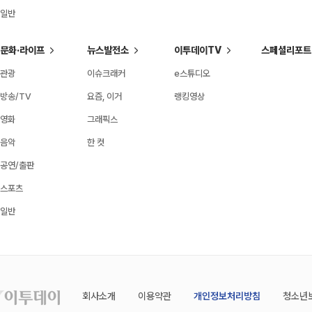
일반
문화·라이프
뉴스발전소
이투데이TV
스페셜리포트
관광
이슈크래커
e스튜디오
방송/TV
요즘, 이거
랭킹영상
영화
그래픽스
음악
한 컷
공연/출판
스포츠
일반
회사소개
이용약관
개인정보처리방침
청소년