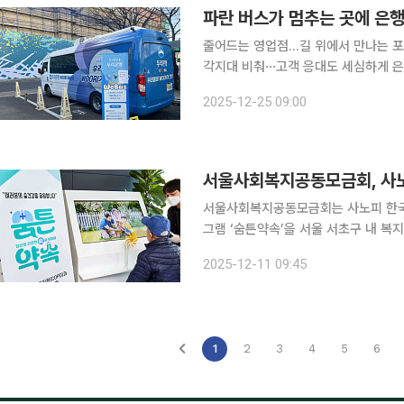
파란 버스가 멈추는 곳에 은행
줄어드는 영업점…길 위에서 만나는 
각지대 비춰⋯고객 응대도 세심하게 은행 가려면 멀리 나가야 했는데 이렇게 와주니까 참 고맙죠. 기
온이 영하 5도까지 떨어진 22일 동
2025-12-25 09:00
란색 버스 한 대에 고령자들이 삼삼오오
서울사회복지공동모금회, 사노
서울사회복지공동모금회는 사노피 한국
그램 ‘숨튼약속’을 서울 서초구 내 복지관과 성
령화 시대에 호흡기 질환의 영향을 크
2025-12-11 09:45
서초구청, 사회복지공동모금회가 협력해
1
2
3
4
5
6