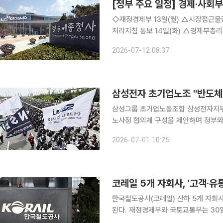
[정부 주요 일정] 경제·사회부처
◇재정경제부 13일(월) △시장접근물량 증량에 관한 규칙 개정 △폭염 및 호우 관련 공공계약 업무
처리지침 통보 14일(화) △경제부총리 10:00 국무회의(청와대) 15일(수) △재경부 2차관 16:30
차관회의(서울청사) △2026년 6월 
2026-07-12 08:37
경제동향 △민생안정지원단, 민생물가
삼성그룹 초기업노동조합 삼성전자지부가
노사정 협의체 구성을 제안하며 정부와 기업의 적
부는 1일 발표한 '메가 프로젝트에 대
2026-07-01 10:25
기원하며 우리 산업의 경쟁력을 지키기
코레일 5개 자회사, '고객·
한국철도공사(코레일) 산하 5개 자회사
된다. 재정경제부와 국토교통부는 30일 제8차 공공기관운영위원회에서 이러한 내용의 '한국철도공
사 자회사 효율성 제고를 위한 통합 방안'이 심의·의결