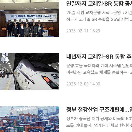
25일 시범 교차운행 시작…운영→기관
정부가 코레일·SR 통합을 25일 시범
까지 이어간다는 계획을 내놨다. 좌석 
2026-02-11 15:29
구조로 인한 혁신 저하와 파업 시 운행
내년까지 코레일–SR 통합 
운행 효율 극대화와 예매 시스템 일원화기관통합으
이원화된 고속철도 체계를 통합하는 ‘고
선로 용량 포화, 안전관리 이원화 등 
2025-12-08 14:00
관 결합이 아닌 철도산업 경쟁력 강화
정부 철강산업 구조개편에…업
정부가 중국산 저가 공세와 미국의 5
드를 꺼내 들자, 업계는 대체로 환영하