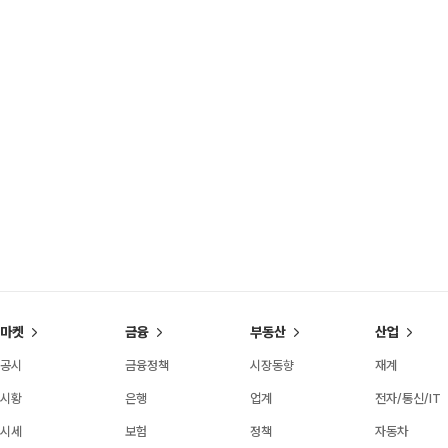
마켓
금융
부동산
산업
공시
금융정책
시장동향
재계
시황
은행
업계
전자/통신/IT
시세
보험
정책
자동차