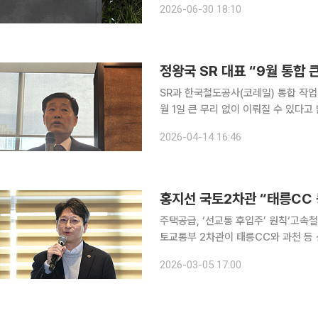
2026-06-30 18:10
코레일관광개발, 코레일네트웍스, 코레
정왕국 SR 대표 “9월 통합
SR과 한국철도공사(코레일) 통합 작업
월 1일 큰 무리 없이 이뤄질 수 있다
의가 진행 중인 데다 교차운행 등 사전 절
2026-04-14 16:46
14일 출입기자단과의 오찬 간담회에서 
홍지선 국토2차관 “태릉CC
주택공급, ‘선교통 후입주’ 원칙‘고속철도 
토교통부 2차관이 태릉CC와 과천 등
교통대책을 넘어서는 추가 대책을 검토
2026-03-05 17:00
발에 대해서는 주거지 영향 최소화를 