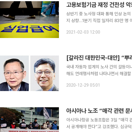
고용보험기금 재정 건전성 악화
상반기 중 노사정 대화 통해 인상 논
지 상향…1분기 직접 일자리 83만 명 이상 조기 채용 정부가 지난해 신
로나19) 고용 위기에 대응한 실업급여
2021-02-03 12:00
[갈라진 대한민국-대안] “뿌
국내 자동차 업계의 노사 간의 갈등이나
해도 연례행사처럼 나타나면서 해결할 
(박사)은 고질적인 갈등을 해소하는 건
2020-12-29 05:01
을 굽히지 않는 선비적 기조가 만연해 
아시아나 노조 “매각 관련 
아시아나항공 노동조합은 3일 “매각 
서 공개해야 한다”고 강조했다. 심규덕 아시아나항공 노조 위원장은 이날 서울 여의도 KDB산업은