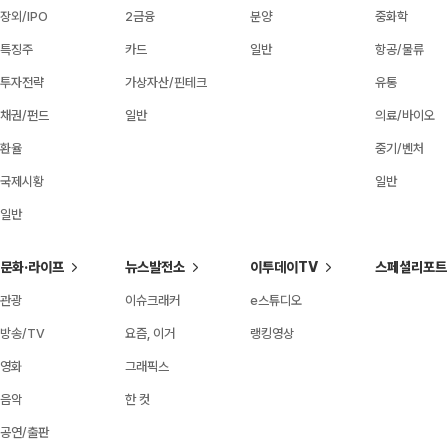
장외/IPO
2금융
분양
중화학
특징주
카드
일반
항공/물류
투자전략
가상자산/핀테크
유통
채권/펀드
일반
의료/바이오
환율
중기/벤처
국제시황
일반
일반
문화·라이프
뉴스발전소
이투데이TV
스페셜리포트
관광
이슈크래커
e스튜디오
방송/TV
요즘, 이거
랭킹영상
영화
그래픽스
음악
한 컷
공연/출판