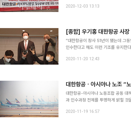
행에서 열린 '대한항공 밀실합병 규탄'
2020-12-03 13:13
조정이 없다고 이야기한다”라며 “하지
“대한항공이 창사 51년이 됐는데 그동
인수한다고 해도 이런 기조를 유지한다는 
대한항공 사장은 20일 서울 소공동 
2020-11-20 12:43
마치고 기자들을 만나 “지금 신종 코
대한항공ㆍ아시아나 노조 “노
대한항공-아시아나 노동조합 공동 대책
과 인수과정 전체를 투명하게 밝힐 것
면 모든 법적, 물리적 대응을 통해 이번 인수합병
2020-11-19 16:57
노동조합ㆍ대한항공 직원연대지부ㆍ