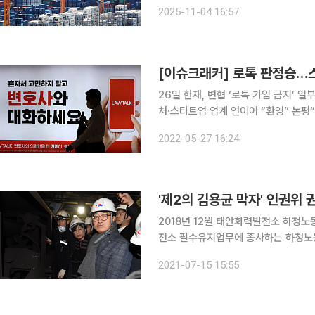
가 필요하다는 지적도 나온다. 4일 철강업계에 따르면 산업통상자원부는 이날 △공급과잉 품목에
2025-11-04 16:57
대한 설비규모 조정 △수출기업 지원 
[이슈크래커] 로톡 판정승…스
26일 헌재, 변협 ‘로톡 가입 금지’ 
처·스타트업 업계 연이어 “환영” 논평“스타트업
사의 로톡 플랫폼 가입을 금지한 대한 
2022-05-27 16:24
온 법적 분쟁이 마무리되는 양상이다.
'제2의 김용균 막자' 인권위 
2018년 12월 태안화력발전소 하청노
전소 필수유지업무에 종사하는 하청노
회사들이 받아들이지 않아 논란이 예상된다. 인권위는 15일 산업통상자원부와 기획
2021-07-15 15:55
동·남부·동서·서부·중부발전 등 발전 