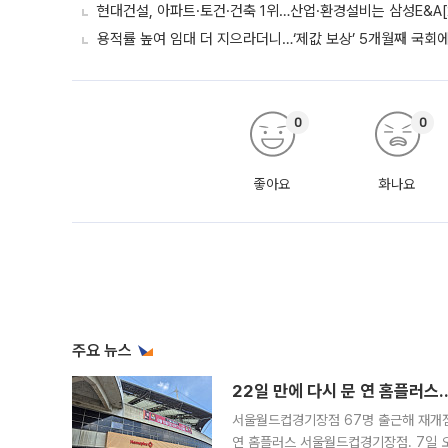
현대건설, 아파트·토건·건축 1위…산업·환경설비는 삼성E&A[
용적률 높여 임대 더 지으라더니…‘제값 보상’ 5개월째 국회
0
0
좋아요
화나요
주요 뉴스
22일 만에 다시 문 연 홈플러스
서울월드컵경기장점 67명 출근해 재개점 
연 홈플러스 서울월드컵경기장점. 7일 