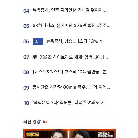
뉴욕증시, 연준 금리인상 기대감 꺾이자 상승...S&P500 사상 최고치 [종합]
04
SK하이닉스, 분기배당 375원 확정…주주환원책 9월로 앞당겨 발표
05
뉴욕증시, 상승...나스닥 1.3% ↑
06
속보
07
美 ‘232조 하이브리드 제재’ 임박…K-태양광, 불확실성 털고 날개 다나
[베스트&워스트] 코스닥 10% 급반등…본느, 최대주주 변경 기대에 270% 폭등
08
동해안은 시간당 80㎜ 폭우, 그 외 지역은 폭염…‘극과 극 날씨’
09
'국책은행 3사' 직원들, 다음주 여의도 거리 나서는 까닭은
10
최신 영상