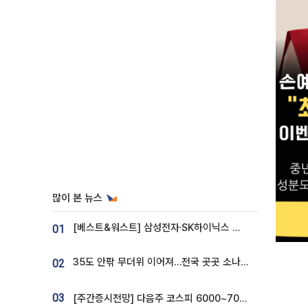
많이 본 뉴스
[베스트&워스트] 삼성전자·SK하이닉스 밀린 한 주…상상인증권은 85% 급등
01
35도 안팎 무더위 이어져…전국 곳곳 소나기 [오늘 날씨]
02
03
[주간증시전망] 다음주 코스피 6000~7000⋯“外人 수급은 정책이 변수”