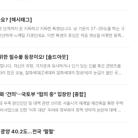
리를 잡기 시작했지만, 매장 곳곳엔 여전히 텅 빈 매대가 먼저 눈에 들어왔
까요? [해시태그]
’의 단계까지 온 지독하고 지독한 폭염입니다. 낮 기온이 37~39도를 찍는 극
 선선하게 느껴질 지경인데요. 이번 폭염의 중심은 처음 영남을 비롯한 동쪽
 북서풍이 산맥을 넘어 영남 쪽으로 내려오면서 뜨겁고 건조해졌는데요.
 위한 필수품 등장이오! [솔드아웃]
합니다. 자신의 취향, 가치관과 유사하거나 인기 있는 인물 혹은 콘텐츠를
'가 자리 잡은 오늘, 잘파세대(Z세대와 알파세대의 합성어)의 눈길이 쏠린 곳은
리는 공연장. 응원봉만큼이나 눈에 띄는 게 있습니다. 공연이 시작되기
 '건의'⋯국토부 "협의 중" 입장만 [종합]
급 부족 원인진단 및 대책 관련 브리핑 서울시가 재개발·재건축을 통한 주택
비사업으로 인한 '이주 대란' 우려와 정부와의 정책 엇박자 논란에 대해 정
실장은 2031년까지 31만 가구 착공 목표에 차질이 없다는 입장이나,
·광양 40.2도…전국 '펄펄'