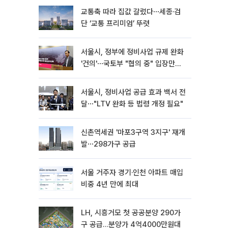
교통축 따라 집값 갈렸다⋯세종·검
단 ‘교통 프리미엄’ 뚜렷
서울시, 정부에 정비사업 규제 완화
'건의'⋯국토부 "협의 중" 입장만
[종합]
서울시, 정비사업 공급 효과 백서 전
달⋯"LTV 완화 등 법령 개정 필요"
신촌역세권 '마포3구역 3지구' 재개
발⋯298가구 공급
서울 거주자 경기·인천 아파트 매입
비중 4년 만에 최대
LH, 시흥거모 첫 공공분양 290가
구 공급…분양가 4억4000만원대