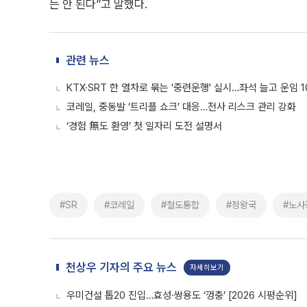
는 안 된다”고 말했다.
관련 뉴스
KTX·SRT 한 열차로 묶는 '중련운행' 실시…좌석 늘고 운임 
코레일, 중동발 ‘트리플 쇼크’ 대응…전사 리스크 관리 강화
‘경험 無도 환영’ 첫 일자리 도전 설명서
#SR
#코레일
#철도통합
#정왕국
#노사
천상우 기자의 주요 뉴스
자세히보기
우미건설 톱20 진입…효성·쌍용도 ‘껑충’ [2026 시평순위]