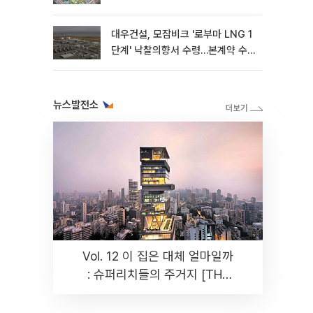
대우건설, 모잠비크 '로부마 LNG 1
단계' 낙찰의향서 수령…본계약 수
주 ‘청신호'
뉴스발전소
Vol. 12 이 집은 대체 얼마일까
: 슈퍼리치들의 주거지 [THE
RARE]