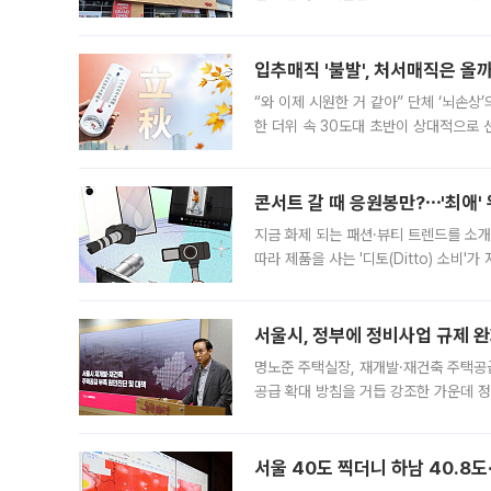
우유, 과일 같은 신선식품이 차근차근 자
입추매직 '불발', 처서매직은 올
“와 이제 시원한 거 같아” 단체 ‘뇌손상
한 더위 속 30도대 초반이 상대적으로
지역에 있었습니다. 7월 말에는 서풍과
콘서트 갈 때 응원봉만?⋯'최애'
지금 화제 되는 패션·뷰티 트렌드를 소개
따라 제품을 사는 '디토(Ditto) 소비
어디일까요? 아이돌 콘서트 시작을 기다
서울시, 정부에 정비사업 규제 완화
명노준 주택실장, 재개발·재건축 주택공
공급 확대 방침을 거듭 강조한 가운데 정
면 반박하고 나섰다. 명노준 서울시 주택
서울 40도 찍더니 하남 40.8도