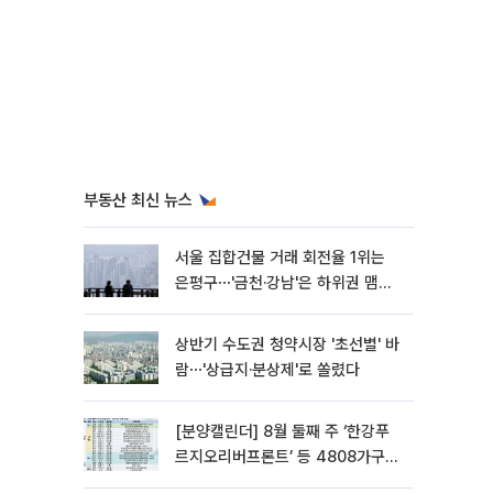
부동산 최신 뉴스
서울 집합건물 거래 회전율 1위는
은평구⋯'금천·강남'은 하위권 맴돌
아
상반기 수도권 청약시장 '초선별' 바
람⋯'상급지·분상제'로 쏠렸다
[분양캘린더] 8월 둘째 주 ‘한강푸
르지오리버프론트’ 등 4808가구
분양