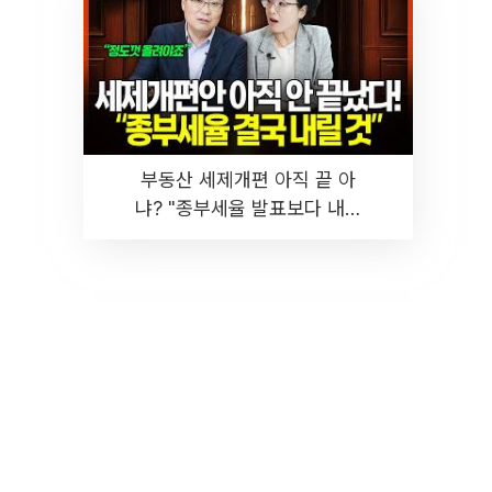
부동산 세제개편 아직 끝 아
냐? "종부세율 발표보다 내릴
것" 장기거주·양도세 전망 I 집
땅지성 I 김인만, 진미윤