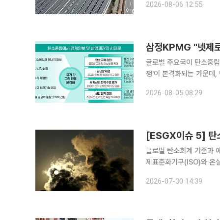
2026-08-06 12:55
했다. 이번 계약을 통
삼정KPMG "넷제로
글로벌 주요국이 탄소중립 
쟁'이 본격화되는 가운데,
시장 지위를 결정하는 핵심 요소로 부상
2026-08-05 08:29
로 경쟁의 시대, 탄소중립
[ESGX이슈 5] 
글로벌 탄소회계 기준과 에
제표준화기구(ISO)와 온
하기로 했다. 인도에서는 
2026-07-30 14:39
제한이 발생했고 미국에서