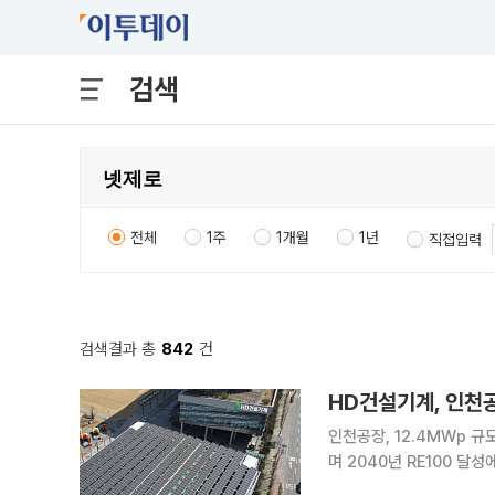
검색
전체
1주
1개월
1년
직접입력
검색결과 총
842
건
HD건설기계, 인천
인천공장, 12.4MWp 규모 전력구매계약 체결 HD
며 2040년 RE100 달성에 속도를 내고
복수의 재생에너지 발전사업