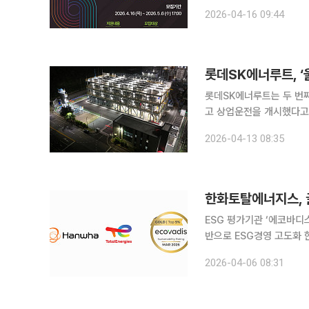
집기간은 다음달 6일까지다. 스타트업 네스트는 신보의 창업지원 노하우를 바탕으로 
2026-04-16 09:44
과 금융지원, 성장지원을
롯데SK에너루트, 
롯데SK에너루트는 두 번
고 상업운전을 개시했다고 13일 밝혔다. 롯데SK에너루트는 S
아가 수소 사업을 추진하기 위해 202
2026-04-13 08:35
6월 상업가동에 돌입한 
한화토탈에너지스, 
ESG 평가기관 ‘에코바디
반으로 ESG경영 고도화 한화토탈에너지스는 글로벌 ESG 평가기관 에코바디스(EcoVadis)로부터
‘골드(Gold) 등급’을 획득했다고 3일 밝혔다. 에코바
2026-04-06 08:31
평가 기관으로, 전 세계 1