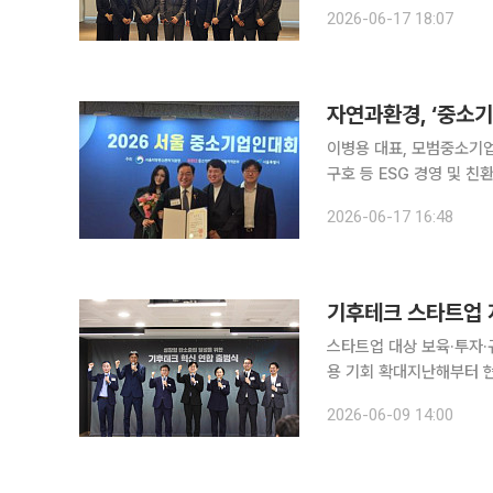
확보할 수 있는 '전환금융 가이
2026-06-17 18:07
17일 오후 2시 서울 중구
이병용 대표, 모범중소기
구호 등 ESG 경영 및 친환경 혁신 성과 인정받아
제작(OSC) 공법을 도
2026-06-17 16:48
기후변화 대응을 위한 모듈
스타트업 대상 보육·투자·
용 기회 확대지난해부터 현재까지 98개 
트인 '넷제로 챌린지X' 
2026-06-09 14:00
자원공사 등이 새롭게 합