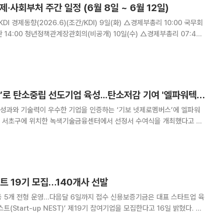
제·사회부처 주간 일정 (6월 8일 ~ 6월 12일)
09:00 대외경제장관회의(서울청사) △제269차 대외경제장관
회의 △확대 거시재정금융간담회 △
기보, ‘넷제로멤버스’로 탄소중립 선도기업 육성...탄소저감 기여 '엘파워텍' 선정
성과와 기술력이 우수한 기업을 인증하는 ‘기보 넷제로멤버스’에 엘파워
서울 서초구에 위치한 녹색기술금융센터에서 선정서 수여식을 개최했다고 밝
한국형 탄소중립 기업 육성 프로그램이다. 기술평
트 19기 모집…140개사 선발
운영…다음달 6일까지 접수 신용보증기금은 대표 스타트업 육
트(Start-up NEST)’ 제19기 참여기업을 모집한다고 16일 밝혔다. 모