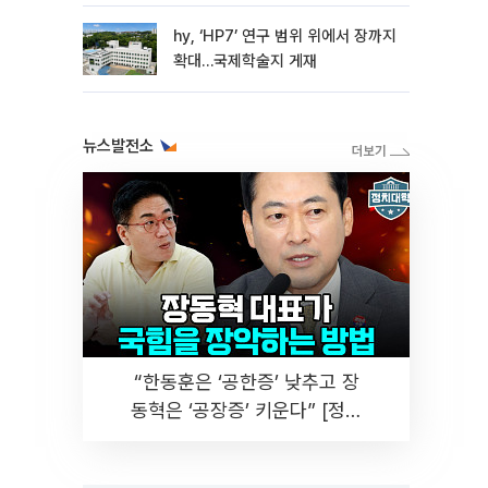
hy, ‘HP7’ 연구 범위 위에서 장까지
확대…국제학술지 게재
뉴스발전소
“한동훈은 ‘공한증’ 낮추고 장
동혁은 ‘공장증’ 키운다” [정치
대학]