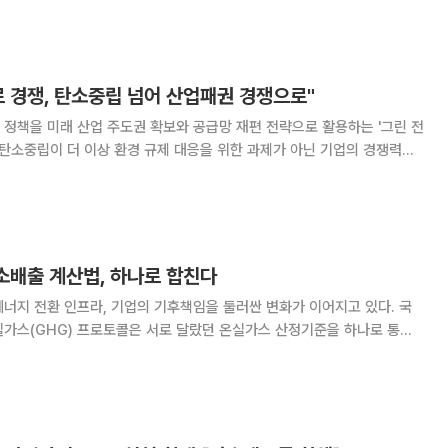
해 HD건설기계 인천공장의 재생에너
 경쟁, 탄소중립 넘어 산업패권 경쟁으로"
정책을 미래 산업 주도권 확보와 공급망 재편 전략으로 활용하는 '그린 전
 탄소중립이 더 이상 환경 규제 대응을 위한 과제가 아닌 기업의 경쟁력과
하고 있다는 분석이 나왔다. 삼정KPMG는 5일 보고서 '넷제
을 넘어 산업패권 경쟁으로'를 발간하
탄소배출 계산법, 하나로 합친다
너지 전환 인프라, 기업의 기후책임을 둘러싼 변화가 이어지고 있다. 국
실가스(GHG) 프로토콜은 서로 달랐던 온실가스 산정기준을 하나로 통합
태양광 설비 확충 속도를 전력망 투자가 따라가지 못하면서 대규모 출력
는 AI 데이터센터의 대기오염과 주민 건강 문제가