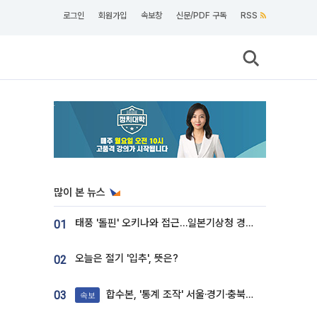
로그인
회원가입
속보창
신문/PDF 구독
RSS
많이 본 뉴스
태풍 '돌핀' 오키나와 접근…일본기상청 경로 업데이트
01
오늘은 절기 '입추', 뜻은?
02
합수본, '통계 조작' 서울·경기·충북 선관위 등 추가 압수수색
03
속보