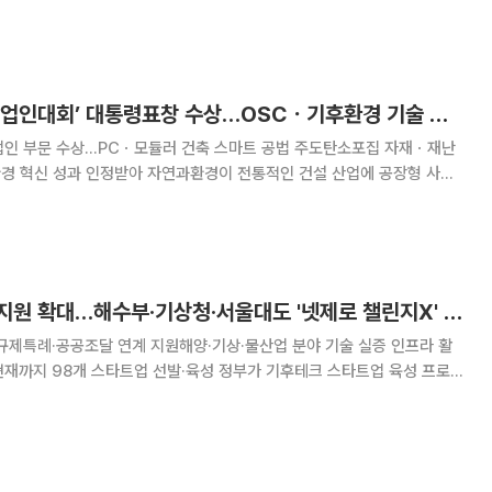
드라인' 마련이 시급하다는 목소리가 나오고 있다. 대신경제연구소는
 대신343에서 DNV와 함께 '탄
자연과환경, ‘중소기업인대회’ 대통령표창 수상…OSCㆍ기후환경 기술 인정
업인 부문 수상…PCㆍ모듈러 건축 스마트 공법 주도탄소포집 자재ㆍ재난
 자연과환경이 전통적인 건설 산업에 공장형 사전
입하고 탄소중립 신기술을 개발한 공로를 인정받아 대통령표창을 수상했다.
러 건축 기술과 탄소 포집·활용(CCUS)
기후테크 스타트업 지원 확대…해수부·기상청·서울대도 '넷제로 챌린지X' 합류
규제특례·공공조달 연계 지원해양·기상·물산업 분야 기술 실증 인프라 활
스타트업 선발·육성 정부가 기후테크 스타트업 육성 프로젝
참여 기관을 40곳으로 확대한다. 해양수산부와 기상청, 서울대학교, 한국수
류하면서 해양·기상·물산업 분야 기술 실증과