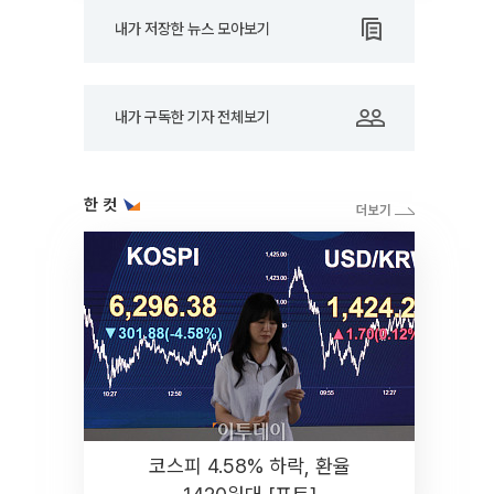
내가 저장한 뉴스 모아보기
내가 구독한 기자 전체보기
한 컷
코스피 4.58% 하락, 환율