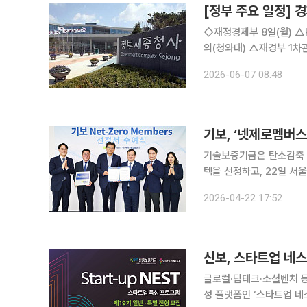
[정부 주요 일정] 경
◇재정경제부 8일(월) △KDI 경제동향(2026.6)(조간/KDI) 9일(화) △경제부총리 10:00 국무회
의(청와대) △재경부 1차관 14:00 청년정책관계장관회의(비공개) 10일(수) △경제부총리 07:40
확대거시재정금융간담회(비공개), 
2026-06-07 08:48
기술보증기금은 탄소감축 
텍을 선정하고, 22일 
혔다. 기보 넷제로멤버스는 기보가 2050 탄소중립 및 2035 국가온실가스감축목표(NDC) 달성을
2026-04-22 17:52
지원하기 위해 운영하는 
신보, 스타트업 네스
글로컬·딥테크·소셜벤처 등 5개 전형 
성 플랫폼인 ‘스타트업 네스