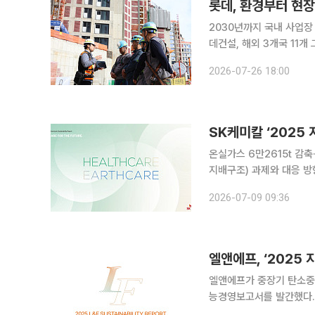
롯데, 환경부터 현장
2030년까지 국내 사업장
데건설, 해외 3개국 11개 그룹사 안전진단 확대 롯
공헌을 중심으로 ESG(환
2026-07-26 18:00
로 '탄소중립 로드맵 2.0'
SK케미칼 ‘2025
온실가스 6만2615t 감축···2040년 스
지배구조) 과제와 대응 방향
이번 보고서에서 이중 중
2026-07-09 09:36
준으로 확대해 주요 사업
엘앤에프, ‘202
엘앤에프가 중장기 탄소중립
능경영보고서를 발간했다. 2
우고 공급망 전반의 온실가스 배출량 관리 