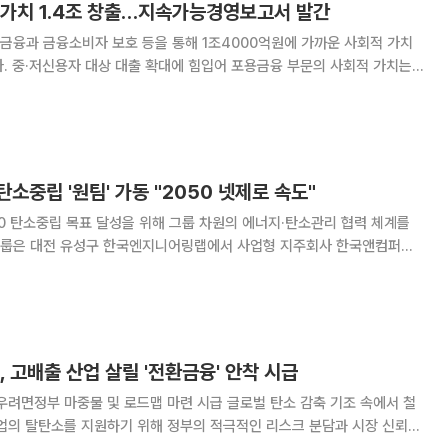
 가치 1.4조 창출…지속가능경영보고서 발간
금융과 금융소비자 보호 등을 통해 1조4000억원에 가까운 사회적 가치
. 중·저신용자 대상 대출 확대에 힘입어 포용금융 부문의 사회적 가치는 1
2025 지속가능경영보고서'를 발간했다
소중립 '원팀' 가동 "2050 넷제로 속도"
0 탄소중립 목표 달성을 위해 그룹 차원의 에너지·탄소관리 협력 체계를
이어앤테크놀로지, 한온시스템의 생산본부 에너지 담당자들이 참석한 가운
데 '그룹사 에너지 교류회'를 개최했다고 22일 밝혔다. 이번 교류회는 글로벌
, 고배출 산업 살릴 '전환금융' 안착 시급
중물 및 로드맵 마련 시급 글로벌 탄소 감축 기조 속에서 철
산업의 탈탄소를 지원하기 위해 정부의 적극적인 리스크 분담과 시장 신뢰를