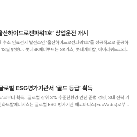
액셀러레이팅
 단계별로 연계해 금융·비금융 서비스를
‘울산하이드로젠파워1호’ 상업운전 개시
째 수소 연료전지 발전소인 ‘울산하이드로젠파워1호’를 성공적으로 준공하
K가스, 롯데케미칼, 에어리퀴드코리
2년 설립한 합작법인이다. 울산하이드로젠파워1호는 지난해
울산하이드로젠파워2호에 이은 두 번째 발전소다
글로벌 ESG평가기관서 ‘골드 등급’ 획득
스’로부터 획득…글로벌 상위 3% 수준친환경∙안전∙준법 경영, 3대 전략 기
디스는 2007년 프랑스에서 설립된 ESG 전문
85개국 15만개 이상