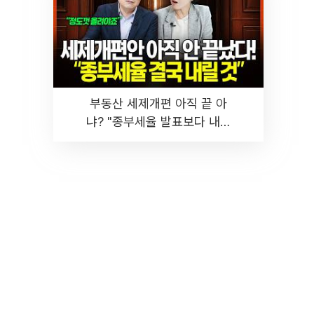
부동산 세제개편 아직 끝 아
냐? "종부세율 발표보다 내릴
것" 장기거주·양도세 전망 I 집
땅지성 I 김인만, 진미윤