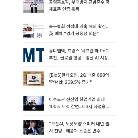
공영홈쇼핑, 부패방지·규범준수 국
제표준 인증 획득
축구협회 성접대 의혹 해외 확산…
英 매체 “경기 공정성 의문”
유디엠텍, 프랑스 ‘샤프란’과 PoC
추진…글로벌 항공ㆍ방산 AI 시장
공략
[BioS]알테오젠, 2Q 매출 688억
"전년比 269.5% 증가"
비수도권 신산업 창업기업 최대
100% 세액 감면...제3자 사업승계
특례 도입
“오픈AI, 도넛모양 스피커 내년 출
시 전망⋯애플과 소송은 변수”