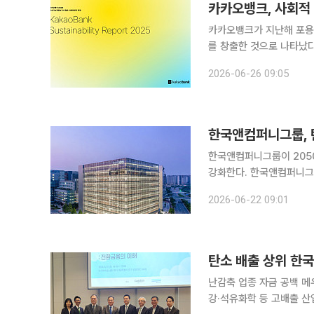
카카오뱅크, 사회적
카카오뱅크가 지난해 포용
를 창출한 것으로 나타났다
년 새 30% 이상 늘었다. 카카오뱅크는 2025년 지속가능경영 성과와 향후 ESG(환경·사회·지배구
2026-06-26 09:05
조) 추진 방향을 담은 '
한국앤컴퍼니그룹, 탄
한국앤컴퍼니그룹이 205
강화한다. 한국앤컴퍼니그룹은 대전 유성구 한국엔지니어링랩에서 사업형 지주회사 한국앤컴퍼니
와 핵심 계열사인 한국타
2026-06-22 09:01
탄소 배출 상위 한국
난감축 업종 자금 공백 메우려면정부 마
강·석유화학 등 고배출 