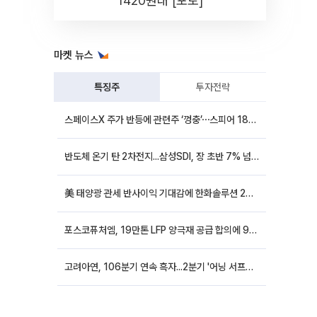
1420원대 [포토]
마켓 뉴스
특징주
투자전략
스페이스X 주가 반등에 관련주 ‘껑충’⋯스피어 18%ㆍ에이치브이엠 12%↑
반도체 온기 탄 2차전지...삼성SDI, 장 초반 7% 넘게 껑충
美 태양광 관세 반사이익 기대감에 한화솔루션 20%대·OCI홀딩스 14%대 급등
포스코퓨처엠, 19만톤 LFP 양극재 공급 합의에 9%대 강세
고려아연, 106분기 연속 흑자...2분기 '어닝 서프라이즈'에 장 초반 12%대 강세