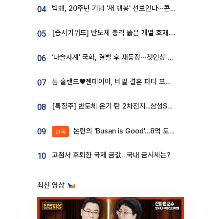
빅뱅, 20주년 기념 '새 뱅봉' 선보인다⋯콘서트 앞두고 팝업 개최
04
[증시키워드] 반도체 충격 뚫은 개별 호재...포스코퓨처엠·에코프로·한화솔루션 '눈길'
05
‘나솔사계’ 국화, 결별 후 재등장⋯첫인상 투표 휩쓸고 ‘인기녀’ 등극
06
톰 홀랜드♥젠데이아, 비밀 결혼 파티 포착⋯호텔 대관비만 9억
07
[특징주] 반도체 온기 탄 2차전지...삼성SDI, 장 초반 7% 넘게 껑충
08
논란의 'Busan is Good'…8억 도시브랜드, 용산 대통령실 CI 업체가 수행
09
단독
고점서 후퇴한 국제 금값…국내 금시세는?
10
최신 영상