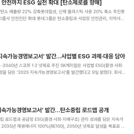
 안전까지 ESG 실천 확대 [탄소제로를 향해]
 탄소 배출량 22% 감축롯데칠성, 신재 플라스틱 사용 20% 축소 추진롯
데그룹은 탄소중립과 사업장 안전관리, 지역사회
경·사회·지배구조) 경영을 강화하고 있다. 특히 2050년 탄소중립을 목표
을 추진하고 있다. 2018년
 지속가능경영보고서’ 발간…사업별 ESG 과제·대응 담아
코프 1·2 넷제로 추진 SK케미칼은 사업별 ESG(환경·사회·
을 담은 ‘2025 지속가능경영보고서’를 발간했다고 9일 밝혔다. 회사는
대성 평가 범위를 기존 SK케미칼 별도재무제표 기준에서 연결재무제표 기
과 함께 종속회사별 특성까지
5 지속가능경영보고서’ 발간…탄소중립 로드맵 공개
 로드맵과 공급망 ESG(환경·사회·지배구조) 관리 성과를 담은 지속가
035년 재생에너지 100%(RE100), 2050년 넷제로 달성을 목표로 세
체계도 강화했다. 엘앤에프는 ESG 경영 추진 현황과 주