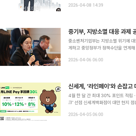
따르면 일본 후생노동성이 8일 발표한 
2026-04-08 14:39
다. 두 달 연속 플러스이자 시장 예상치
중기부, 지방소멸 대응 과제
중소벤처기업부는 지방소멸 위기에 대응
계하고 중앙정부가 정책수단을 연계해
트’를 추진한다고 6일 밝혔다. 이번 사업은 지역의 연고산업과 자원을 바탕으로 기업 성장, 인력 확
2026-04-06 06:00
보, 인프라 확충, 관광 등 내수 활성
신세계, ‘라인페이’와 손잡고
4월 한 달 간 최대 30% 포인트 적립
크' 선점 신세계백화점이 대만 현지 점유율 1위인 간편결제 사업자 '라인페이'와 협력해 외국인 관광
객 유치를 위한 전방위적 마케팅에 나선
2026-04-05 06:00
30%를 포인트로 되돌려주는 이번 