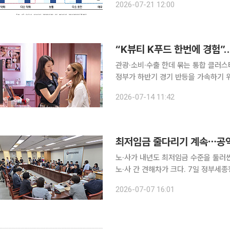
2026-07-21 12:00
제조업 중소기업을 대상으로 전화 방식
관광·소비·수출 한데 묶는 통합 클러
정부가 하반기 경기 반등을 가속하기 
대책을 본격 추진한다. 제품 수출에만
2026-07-14 11:42
브랜드를 체험하고 소비한 뒤 이를 글
최저임금 줄다리기 계속⋯공익 
노·사가 내년도 최저임금 수준을 둘러
노·사 간 견해차가 크다. 7일 정부세종청사에서 열린 최저임금위원회(최임위) 12차 전원회의에서
류기정 한국경영자총협회(경총) 전무는 
2026-07-07 16:01
은 기간 소비자물가 상승률 2.4%의 