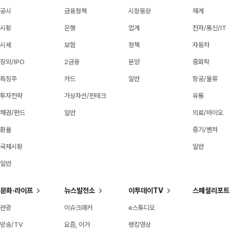
공시
금융정책
시장동향
재계
시황
은행
업계
전자/통신/IT
시세
보험
정책
자동차
장외/IPO
2금융
분양
중화학
특징주
카드
일반
항공/물류
투자전략
가상자산/핀테크
유통
채권/펀드
일반
의료/바이오
환율
중기/벤처
국제시황
일반
일반
문화·라이프
뉴스발전소
이투데이TV
스페셜리포트
관광
이슈크래커
e스튜디오
방송/TV
요즘, 이거
랭킹영상