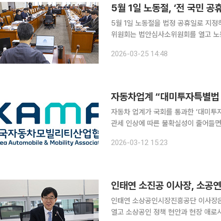
5월 1일 노동절, ‘전 국민 공
5월 1일 노동절을 법정 공휴일로 지정
위원회는 법안심사소위원회를 열고 노
켰다. 노동절은 1994년에 유급휴일로 법제화됐지만 법정 공휴일은 아니어서 적용 범위가 근로기준
2026-03-25 14:48
법상 근로자에게만 한정돼 있다. 이에 따
자동차업계 “대미투자특별법 
자동차 업계가 국회를 통과한 ‘대미투
관세 인상에 따른 불확실성이 줄어들면
한국자동차모빌리티산업협회(KAMA)는
2026-03-12 15:23
인태연 소진공 이사장, 소공연
인태연 소상공인시장진흥공단 이사장은 
열고 소상공인 정책 현안과 현장 애로사항을 청취했다. 이날 간담회에