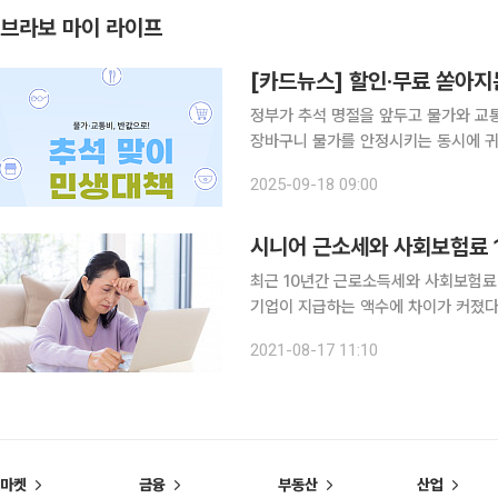
브라보 마이 라이프
[카드뉴스] 할인·무료 쏟아지
정부가 추석 명절을 앞두고 물가와 교통
장바구니 물가를 안정시키는 동시에 귀
효과도 노린다. 정부는 이를 통해 국
2025-09-18 09:00
자세한 내용은 카드뉴스로 확인할 수 
시니어 근소세와 사회보험료 1
최근 10년간 근로소득세와 사회보험료
기업이 지급하는 액수에 차이가 커졌다는 분석이 나왔다. 특히 일
와 임금 인상에 따른 납입액 증가로 더
2021-08-17 11:10
임금을 받게 된 시니어들이 오른 소득
마켓
금융
부동산
산업