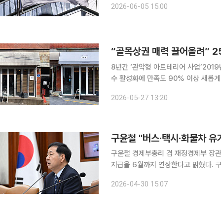
2026-06-05 15:00
온누리상품권을 지급한다고 5일 밝혔다
8년간 ‘관악형 아트테리어 사업’201
수 활성화에 만족도 90% 이상 새롭게 바뀐 점포 덕에 매출도 늘고 힘든 시기에 큰 도움이 됐습니
다. 가게를 정성껏 꾸며준 청년 예술가들과
2026-05-27 13:20
트테리어 사업에 참여한 소상공인은 점
구윤철 "버스·택시·화물차 
구윤철 경제부총리 겸 재정경제부 장관
지급을 6월까지 연장한다고 밝혔다. 구 부총리는 30일 오후 정부서울청사에서 열린 비상경제본부
회의 겸 경제·대외경제관계장관회의에서 이런 방침을 밝혔다. 
2026-04-30 15:07
생산이 전월 대비 0.3% 증가한 점을