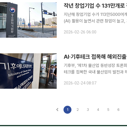
작년 창업기업 수 131만개로 
지난해 창업기업 수가 113만5000여
(AI) 활용이 늘면서 관련 창업이 늘
부동산 시장 부진 등의 영향으로 창업기업 수는 전반적
2026-02-26 06:00
한 ‘2025년 연간 창업기업동향’에서 
AI·기후테크 접목해 해외진
기후부, '제1차 물산업 동반성장 토론회' 개최 민관 전문가들이 한자리에 모여 인공지
테크를 접목한 국내 물산업의 발전과 해외 진출 확대
서울 중구 상연재에서 AI와 기후테크
2026-02-24 08:07
선도하기 위한 '물산업 동반성장 토론회
1
2
3
4
5
6