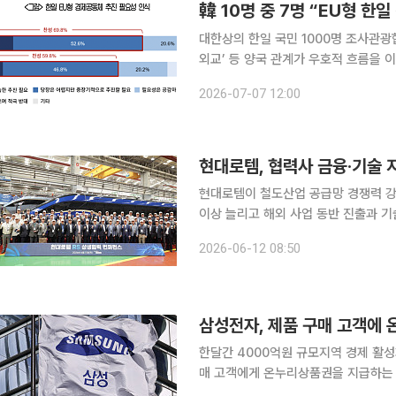
韓 10명 중 7명 “EU형 
대한상의 한일 국민 1000명 조사관광협력도 韓 77%·
외교’ 등 양국 관계가 우호적 흐름을 
론도 양국에서 확산하는 것으로 나타났다. 특히 한국 국민 10명 중 7명은 한일 양국이
2026-07-07 12:00
(EU)과 같은 경제공동체를 추진해야 
현대로템, 협력사 금융·기술 지
현대로템이 철도산업 공급망 경쟁력 강화
이상 늘리고 해외 사업 동반 진출과 기
로벌 경쟁력을 높이겠다는 전략이다. 현대로템은 ‘2026 현대로템 레일솔루션 상생협력 컨퍼런
2026-06-12 08:50
스’를 열고 협력사의 금융 지원과 해외
삼성전자, 제품 구매 고객에
한달간 4000억원 규모지역 경제 활성화 지원군
매 고객에게 온누리상품권을 지급하는 '국민
는 8일부터 4주간 삼성전자 제품을 