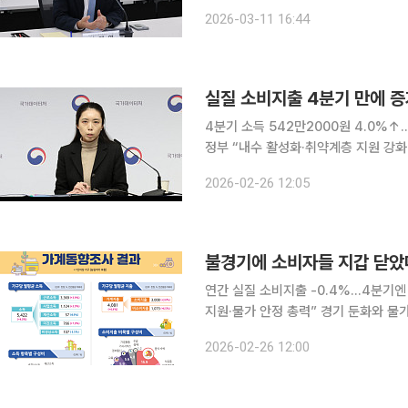
회장을 비롯해 10여 명의 관계자가 
2026-03-11 16:44
정책 
4분기 소득 542만2000원 4.0%
정부 “내수 활성화·취약계층 지원 강화” 지난해 4분기 실질 소비지출이 4분기 만에 증가로 
가운데, 가계소득은 10분기 연속 늘어
2026-02-26 12:05
표는 다소 악화된 
불경기에 소비자들 지갑 닫았다
연간 실질 소비지출 -0.4%…4분기엔
지원·물가 안정 총력” 경기 둔화와 물가 부담이 이어지면서 지난해 실질 소비지출이 감소로 전환한
것으로 나타났다. 국가데이터처가 26일 발표한 ‘2025년 4분기 및 연간 가계동향조사 결과’ 따르
2026-02-26 12:00
면 지닌해 월평균 소비지출은 293만9