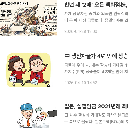
반년 새 ‘2배’ 오른 백화점株
가계 금융자산 증가와 외국인 관광객의
에 두 배 이상 급증했다. 증권업계는
상향 조정하고 나섰다. 28일 한국거래소에 따르면 이날 신세계는 40만7500원에 거래를 마쳤다.
2026-04-28 18:00
이는 6개월 전 주가(10월 29일) 대비 
中 생산자물가 4년 만에 상
디플레 우려 ↓, 내수 활성화 기대감 ↑3월 PPI 
가지수(PPI) 상승률이 42개월 만에
나아가 수요 부진과 경기 위축에 대한 우려가 완화될
2026-04-10 14:52
이지를 통해 3월 PPI가 전년 동월 대비
일본, 실질임금 2021년래 
日 내수 활성화 기대감도 확산기본급은 34년래 최대폭 상승 일
큰 폭으로 올랐다. 일본은행(BOJ)의 추가 