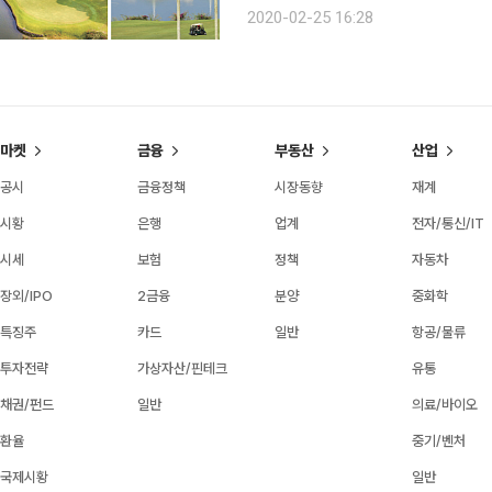
트&골프 클럽’ 말레이시아 쿠알라룸푸르는 명문 골프장이 많기로 유명하다. 그중에서도 ‘마인즈 리
2020-02-25 16:28
조트&골프 클럽’은 상위 1% 슈퍼리치
마켓
금융
부동산
산업
공시
금융정책
시장동향
재계
시황
은행
업계
전자/통신/IT
시세
보험
정책
자동차
장외/IPO
2금융
분양
중화학
특징주
카드
일반
항공/물류
투자전략
가상자산/핀테크
유통
채권/펀드
일반
의료/바이오
환율
중기/벤처
국제시황
일반