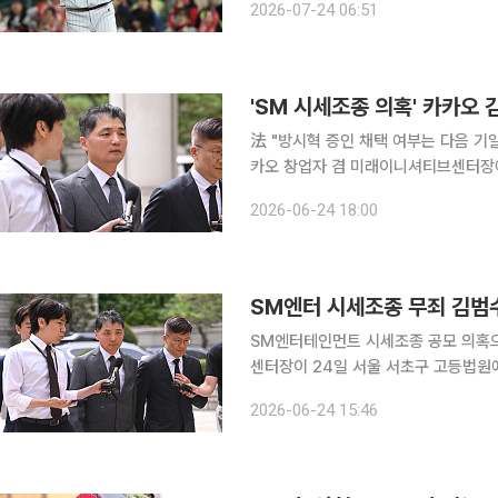
2026-07-24 06:51
했다고 발표했다. 31일 트레이드 마감
'SM 시세조종 의혹' 카카오 
法 "방시혁 증인 채택 여부는 다음 기일에 결정" SM엔터테인먼트 시세 조종 
카오 창업자 겸 미래이니셔티브센터장에
증인으로 부를지 검토하겠다고 했다. 서울고법 형사합의4-1부(김인겸 부장판사)는 24일 자본시장
2026-06-24 18:00
과 금융투자업에 관한 법률위반 등 혐
SM엔터 시세조종 무죄 김범수
SM엔터테인먼트 시세조종 공모 의혹
센터장이 24일 서울 서초구 고등법원
있다. 사진공동취재단
2026-06-24 15:46