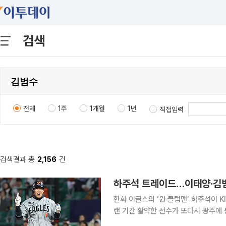
검색
전체
1주
1개월
1년
직접입력
검색결과 총
2,156
건
하주석 트레이드…이태양·김범
한화 이글스의 ‘원 클럽맨’ 하주석이 
랜 기간 활약한 선수가 또다시 광주에 둥지를 틀게 됐다. 한화와 KI
드에서 열린 경기를 마친 뒤 내야수 