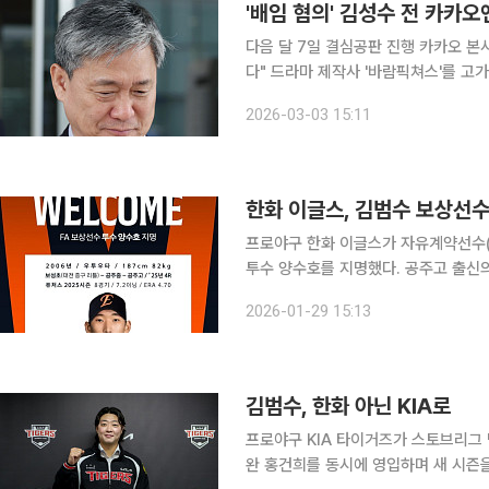
'배임 혐의' 김성수 전 카카오
다음 달 7일 결심공판 진행 카카오 본
다" 드라마 제작사 '바람픽쳐스'를 고가 인수해 회사에 손해를 입힌 혐의를 받는 김성수 전 카카오엔
터테인먼트 대표의 항소심이 다음 달 마
2026-03-03 15:11
선고했다. 서울고등법원 형사3부(
한화 이글스, 김범수 보상선
프로야구 한화 이글스가 자유계약선수(
투수 양수호를 지명했다. 공주고 출신의 2006년생 양수호는 2025년 KBO 신인드래프트 4라운드
전체 35순위로 KIA에 입단한 유망주
2026-01-29 15:13
러로 주목받았으며 지난해 퓨처스리그
김범수, 한화 아닌 KIA로
프로야구 KIA 타이거즈가 스토브리그 
완 홍건희를 동시에 영입하며 새 시즌을 앞두고 불펜