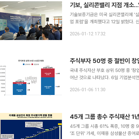
기보, 실리콘밸리 지점 개소..
기술보증기금은 미국 실리콘밸리에 ‘실리
업 포럼’을 개최했다고 12일 밝혔다. 신설된 실리콘밸리지점은 지난해 6월 개소한 싱가포르지점에
이은 두 번째 해외지점이다. 중소벤처
2026-01-12 17:32
주식부자 50명 중 절반이 창업
국내 주식자산 부호 상위 50명 중 '창업
어난 것으로 나타났다. 6일 기업분석연구소 리더스인덱스에 따르면, 2025년 12월 30일 기준 국내
주식자산 상위 50명 중 창업자는 24명으로
2026-01-06 11:30
배 증가한 수치다. 이에 따라 창업부
45개 그룹 시총 61% 폭증, 10명 
'조 단위' 가세, 이재용 삼성물산 증여