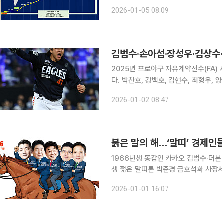
기록…중견 그룹 '반란' 국내 대기업 집단을 이끄는 총수들의 주식 지형도가 1년 만에 완전히 재편됐
2026-01-05 08:09
다. 반도체 업황 회복과 AI발 랠리, 그
김범수·손아섭·장성우·김상수·
2025년 프로야구 자유계약선수(FA)
다. 박찬호, 강백호, 김현수, 최형우,
해를 넘긴 현재까지 5명의 FA가 미계약 상태로 남아 있다. 잔여 F
2026-01-02 08:47
김범수(한화 이글스), 김상수(롯데 자
붉은 말의 해…‘말띠’ 경제인
1966년생 동갑인 카카오 김범수·더본
생 젊은 말띠론 박준경 금호석화 사장세아
1990년생 말띠’ 이선호 CJ그룹장 2026년 병오년(丙午年) 새해가 밝았다. 고환율·고물가로 우리
2026-01-01 16:07
경제가 처한 대내외 어려움을 헤쳐 나갈 