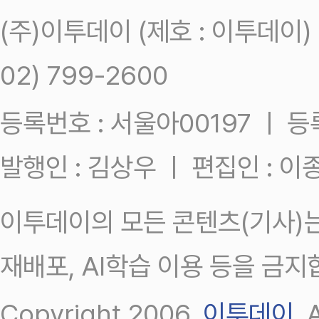
(주)이투데이 (제호 : 이투데이
02) 799-2600
등록번호 : 서울아00197 ㅣ 등록일
발행인 : 김상우 ㅣ 편집인 : 
이투데이의 모든 콘텐츠(기사)는
재배포, AI학습 이용 등을 금지
Copyright 2006.
이투데이
.