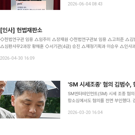
2026-06-04 08:43
방식과 가치사슬 전반을 재설계하는 '전
[인사] 헌법재판소
◇헌법연구관 임용 △임주미 △장재원 ◇헌법연구관보 임용 △고희준 △김범수 ◇과장 전보 △심판사무1과장 김병섭 ◇과장 신규보임
2026-04-30 16:09
'SM 시세조종' 혐의 김범수
SM엔터테인먼트(SM) 시세 조종 혐
항소심에서도 혐의를 전면 부인했다. 김
다. 20일 오후 서울고법 형사4-1부(김인겸 성지용 전지원 부장판사) 심리로 열린 김범수 센터장의
2026-03-20 16:04
자본시장과 금융투자업에 관한 법률위