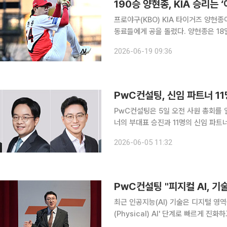
190승 양현종, KIA 승리는 ‘
프로야구(KBO) KIA 타이거즈 양현
동료들에게 공을 돌렸다. 양현종은 18일 광주-기아 챔피언스필드에서 열린 2026 신한 SOL뱅크
KBO리그 LG 트윈스와의 홈경기에 선
2026-06-19 09:36
책점)을 기록했다. 볼넷과 몸에 맞는 
PwC컨설팅, 신임 파트너 1
PwC컨설팅은 5일 오전 사원 총회를 
너의 부대표 승진과 11명의 신임 파트
개편과 맞물려 단행된 것으로, 급변하
2026-06-05 11:32
PwC컨설팅 "피지컬 AI, 기술
최근 인공지능(AI) 기술은 디지털 영
(Physical) AI' 단계로 빠르게 
직 초기 단계에 머물러 있다. 이에 따