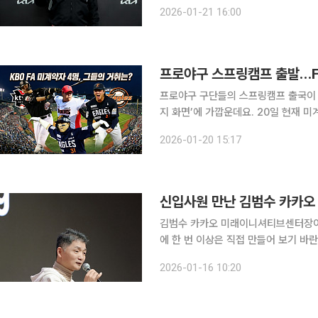
김범수와 3년 최대 20억 원(계약금 5억
2026-01-21 16:00
최대 7억 원(연봉 6억5000만 원·옵션
프로야구 스프링캠프 출발…F
프로야구 구단들의 스프링캠프 출국이 
지 화면’에 가깝운데요. 20일 현재 미
김범수(한화 이글스·31)·조상우(KIA 타
2026-01-20 15:17
전력 구상이 사실상 윤곽을 드러낸 가
김범수 카카오 미래이니셔티브센터장이
에 한 번 이상은 직접 만들어 보기 바란다”고 조언했다. 16일 카카오
일) 경기도 용인시 카카오 AI캠퍼스에서
2026-01-16 10:20
찾아 “지금은 누구나 상상한 것을 직