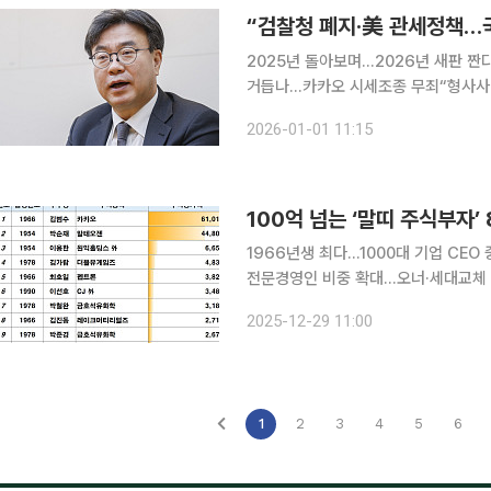
“검찰청 폐지‧美 관세정책…국
2025년 돌아보며…2026년 새판 짠
거듭나…카카오 시세조종 무죄“형사사법
韓기업 직접 표적해정책 시행하는 지경에
2026-01-01 11:15
다임 전환 지난해에 이어 올 한해
100억 넘는 ‘말띠 주식부자’
1966년생 최다…1000대 기업 CEO
전문경영인 비중 확대…오너·세대교체 흐름도 뚜렷 2026년 병오년(丙午年)
고 국내 재계에서 말띠 경영자들의 존재
2025-12-29 11:00
주식부자만 85명에 달하고, 매출 100
1
2
3
4
5
6