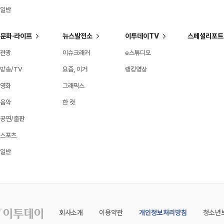
일반
문화·라이프
뉴스발전소
이투데이TV
스페셜리포트
관광
이슈크래커
e스튜디오
방송/TV
요즘, 이거
랭킹영상
영화
그래픽스
음악
한 컷
공연/출판
스포츠
일반
회사소개
이용약관
개인정보처리방침
청소년