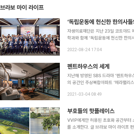
브라보 마이 라이프
‘독립운동에 헌신한 한의사들의
자생의료재단은 지난 23일 코트야드 
학과와 함께 ‘독립운동에 헌신한 한의사
인하대학교 대학원 융합고고학과가 주
2022-08-24 17:04
50여 명의 역사학 전문가들이 참여
펜트하우스의 세계
지난해 방영된 SBS 드라마 ‘펜트하우
의 공간인 주상복합아파트 ‘헤라팰리스
면 실제의 펜트하우스는 어떨까? 어떤
2021-03-04 08:49
펴보자. 최근 영국의 억만장자이자 
부호들의 핫플레이스
VVIP에게만 허용된 초호화 공간부터
를 소개한다. 글 브라보 마이 라이프 편집국 bravo@etoday.co.kr ◇ 쿠알라룸푸르 ‘마인즈 리조