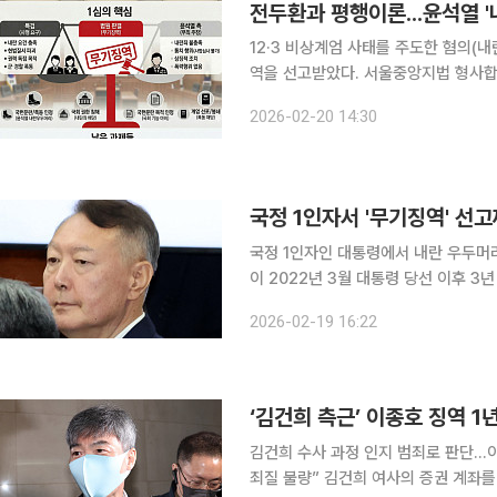
전두환과 평행이론...윤석열 
12·3 비상계엄 사태를 주도한 혐의(
역을 선고받았다. 서울중앙지법 형사합
선포 및 군 투입 행위를 국헌문란 목적
2026-02-20 14:30
대통령의 내란죄 판결 비교, 그리고 향
국정 1인자서 '무기징역' 선고
국정 1인자인 대통령에서 내란 우두머
이 2022년 3월 대통령 당선 이후 3년 9개월 만에 겪
년 박근혜 정부 당시 ‘국정원 댓글 조
2026-02-19 16:22
에도 국정원을 압수수색했고, 이후 수
‘김건희 측근’ 이종호 징역 
김건희 수사 과정 인지 범죄로 판단…
죄질 불량” 김건희 여사의 증권 계좌를 관리했던 이종호 전 블랙펄인베스트 대표가 재판 청탁 명목