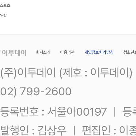
스포츠
일반
회사소개
이용약관
개인정보처리방침
청소년
(주)이투데이 (제호 : 이투데이
02) 799-2600
등록번호 : 서울아00197 ㅣ 등록일
발행인 : 김상우 ㅣ 편집인 : 