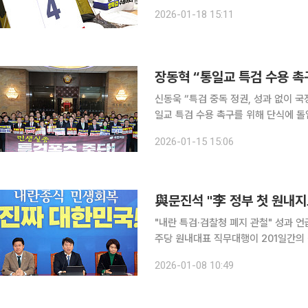
다. '6·3 지방선거'를 몇 달 앞둔 
2026-01-18 15:11
다. 장 대표는 15일부터 국회 본관 
장동혁 “통일교 특검 수용 촉
신동욱 “특검 중독 정권, 성과 없이 국정 혼란만” 장동혁 국민의힘 대표는 1
일교 특검 수용 촉구를 위해 단식에 돌입하기로 했다. 장동혁 대표는 
고 “1년 내내 내란몰이를 하며 3대 
2026-01-15 15:06
도 2차 특검을 꾸역꾸역 밀어붙이는 
與문진석 "李 정부 첫 원내지
"내란 특검·검찰청 폐지 관철" 성과 언급201
주당 원내대표 직무대행이 201일간의
멈추지 않겠다는 다짐을 끝까지 붙들고 
2026-01-08 10:49