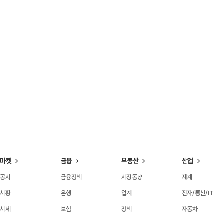
마켓
금융
부동산
산업
공시
금융정책
시장동향
재계
시황
은행
업계
전자/통신/IT
시세
보험
정책
자동차