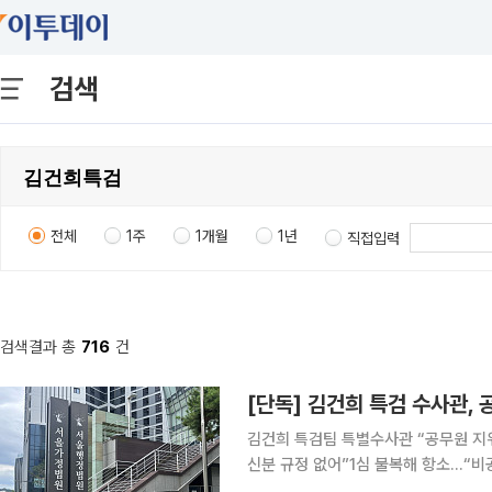
검색
전체
1주
1개월
1년
직접입력
검색결과 총
716
건
김건희 특검팀 특별수사관 “공무원 지
신분 규정 없어”1심 불복해 항소…“비공무원 지위 문제점
민중기 특별검사팀에서 특별수사관으로