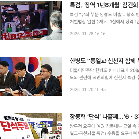
특검, '징역 1년8개월' 김건희
특검 “유죄 부분 양형도 미흡”…항소 방침 김건희 여사가 통일교 관련 금품 수수 혐의(특정
처벌법상 알선수재)로 1심에서 징역 
을 밝혔다. 특검팀은 28일 언론 공지를 통해 "오늘 선고된 김건희 씨에 대한 자본시장법 위반, 정치
2026-01-28 16:16
자금법 위반, 알선수재 무죄 부분에 
한병도 “통일교·신천지 함께 
더불어민주당 한병도 원내대표가 20
도와 관련해 국민의힘에 신천지 특검 수용을 촉구했다. 한 원내대표는
책조정회의에서 "당원 입당 할당량을 
2026-01-20 10:45
합까지 시켰다고 한다"며 "'필라테스'
장동혁 ‘단식’ 나흘째…‘6ㆍ3
쌍특검 요구에 여권 침묵내부 균열 속 지선 변수"
일교·공천뇌물 특검) 수용을 요구하며