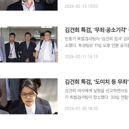
으로 금품을 받은 혐의로 1심에서 실
2026-02-13 15:05
사 과정에서 확보한 증거의 증거능력도
김건희 특검, '무죄·공소기각'
민중기 특별검사팀이 '김건희 집사' 김
소했다. 특검팀은 11일 오후 언론 공지를 통해 "김 씨의 특정경제범죄가중처벌등에관한법률위반(횡
령) 등 사건의 1심 판결에 대해 오늘 항소장을 제출했다"
2026-02-11 16:15
한 절차 없이 인출해 개인적인 용도로
김건희 특검, ‘도이치 등 무죄
김건희 여사에게 실형을 선고하면서도 
기 특별검사팀이 항소했다. 30일 연합뉴스에 따르면 특검팀은 입장문을 통해 “무죄 부분에 대한 1
심 판단에 심각한 사실 오인 및 법리 
2026-01-30 18:33