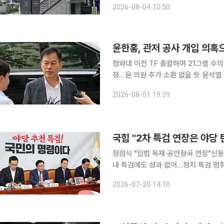
2026-08-04 10:50
소송에서 패소했다. 법원은 특검법이 
윤한홍, 관저 공사 개입 의혹
청와대 이전 TF 총괄하며 21그램 수의
정…윤 의원 추가 소환 없을 듯 윤석열 정부 대통령 관저 이전 과정에서 부지 변경과 공사업체 선정
에 부당하게 개입했다는 의혹을 받는 
2026-08-01 19:39
받았다. 권창영 특별검사가 이끄는 
국힘 "2차 특검 연장은 야당
정점식 "입법 독재·공안정국 연장"신동욱
내 특검에도 성과 없어…정치 특검 멈춰야" 국민의힘이 더불어민주당의 '2차 종합특검 
장안' 본회의 처리를 앞두고 규탄대회
2026-07-20 14:10
주당이 원 구성 협상도 마무리하지 않은