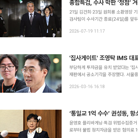
종합특검, 수사 막판 ‘정점’
21일 김건희·23일 원희룡 소환영장 기각률 64
검사팀이 수사기간 종료(24일)를 앞두
의혹의 ‘정점’ 인물들을 잇달아 소환한다.
2026-07-19 11:17
수사 후반부로 미뤄뒀던 핵심 인물 조
'집사게이트' 조영탁 IMS 대표
부당하게 투자금을 유치 받았다는 '집사
재판에서 공소기각을 주장했다. 서울중앙지법 형사합의21부(조순표 부장판사)는 16일 오후 조 대
표, 민모 오아시스에쿼티파트너스 대표,
2026-03-16 16:18
모모 IMS모빌리티 이사, 강모 전 경제
‘통일교 1억 수수’ 권성동, 
윤영호 플리바게닝·특검 위법수집증거 주장특
로부터 불법 정치자금을 받은 혐의로 
도 혐의를 부인했다. 서울고법 형사2-1부(백승엽 황승태 김영현 고법판사)는 5일 정치자금법 위반