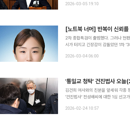
2026-03-05 19:10
[노트북 너머] 반복이 신뢰를
2차 종합특검이 출범했다. 그러나 현
시가 터지고 긴장감이 감돌았던 1차 ‘3
검이 남긴 것이 기대에 걸맞은 성과가 아니라 
2026-03-04 06:00
전 대통령 등을 둘러싼 내란·외환 의혹
'통일교 청탁' 건진법사 오늘(
김건희 여사와의 친분을 앞세워 각종 
'건진법사' 전성배씨에 대한 1심 선고가 내려진다. 서울중앙지법 형사합의3
24일 김건희 여사와의 친분을 이용해
2026-02-24 10:57
전씨의 1심 선고기일