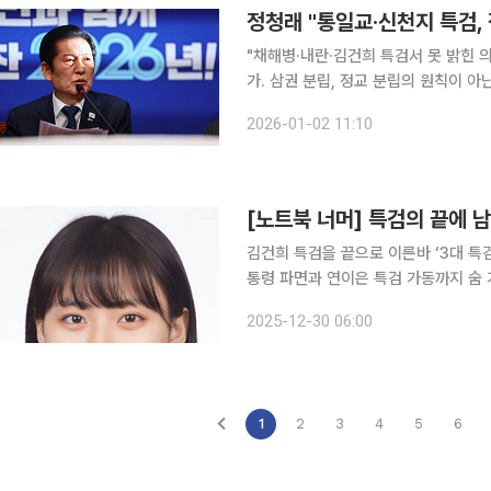
정청래 "통일교·신천지 특검,
"채해병·내란·김건희 특검서 못 밝힌 의혹 넘쳐" 정청래 더불어민주당 대표가 2
가. 삼권 분립, 정교 분립의 원칙이 아닌
는 이날 국회에서 열린 최고위원회의에
2026-01-02 11:10
냐고 어깃장을 놓고 있다"며 "켕기는 
[노트북 너머] 특검의 끝에 
김건희 특검을 끝으로 이른바 ‘3대 특
통령 파면과 연이은 특검 가동까지 숨 
단을 반복해야 했다. 개별 사건의 숫자보다 판
2025-12-30 06:00
에서 보면 이 과정은 더욱 빠르게 흘러
1
2
3
4
5
6