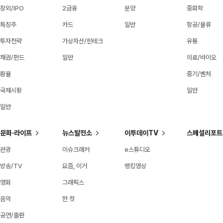
장외/IPO
2금융
분양
중화학
특징주
카드
일반
항공/물류
투자전략
가상자산/핀테크
유통
채권/펀드
일반
의료/바이오
환율
중기/벤처
국제시황
일반
일반
문화·라이프
뉴스발전소
이투데이TV
스페셜리포트
관광
이슈크래커
e스튜디오
방송/TV
요즘, 이거
랭킹영상
영화
그래픽스
음악
한 컷
공연/출판