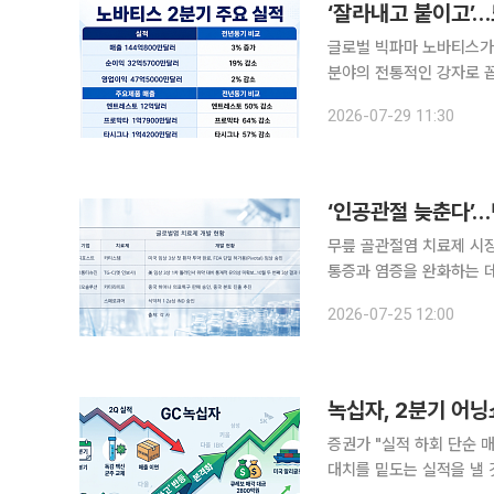
‘잘라내고 붙이고’
글로벌 빅파마 노바티스가
분야의 전통적인 강자로 
세대 파이프라인 확보를 위
2026-07-29 11:30
략을 구
‘인공관절 늦춘다’
무릎 골관절염 치료제 시
통증과 염증을 완화하는 
질환 진행을 늦춰 인공관절
2026-07-25 12:00
다. 고령화와 비만 인구
녹십자, 2분기 어닝
증권가 "실적 하회 단순 매출 이연"3
대치를 밑도는 실적을 낼 