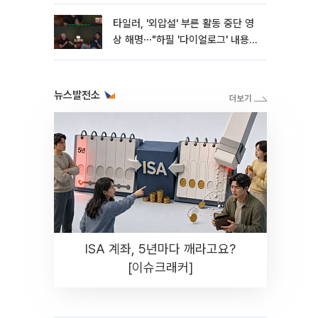
타일러, '외압설' 부른 활동 중단 영
상 해명⋯"하필 '다이얼로그' 내용이
라"
뉴스발전소
ISA 계좌, 5년마다 깨라고요?
[이슈크래커]