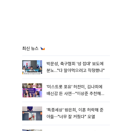
최신 뉴스
박문성, 축구협회 '성 접대' 보도에
분노…"다 말아먹으려고 작정했나"
'미스트롯 포유' 허찬미, 김나희에
배신감 든 사연⋯"이상준 추천해주
더라"
'특종세상' 방은희, 이혼 허락해 준
아들⋯"너무 잘 커줬다" 오열