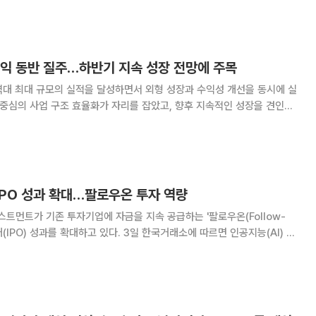
 진행한 끝에 이번 물질이
업익 동반 질주…하반기 지속 성장 전망에 주목
역대 최대 규모의 실적을 달성하면서 외형 성장과 수익성 개선을 동시에 실
 중심의 사업 구조 효율화가 자리를 잡았고, 향후 지속적인 성장을 견인할
있다는 평가가 나온다. 셀트리온은 하반기 주요 국가 입찰 물량 공급과
대 등을 통해 실적 성장을 이어가고, 후속
IPO 성과 확대…팔로우온 투자 역량
베스트먼트가 기존 투자기업에 자금을 지속 공급하는 '팔로우온(Follow-
대하고 있다. 3일 한국거래소에 따르면 인공지능(AI) 자
스랩이 코스닥 상장예비심사를 통과하고, 상장 절차를 밟는 중이다. 또
 차량용 유기발광다이오드(OLE