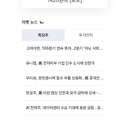
1420원대 [포토]
마켓 뉴스
특징주
투자전략
고려아연, 106분기 연속 흑자...2분기 '어닝 서프라이즈'에 장 초반 12%대 강세
유니켐, 美 전자피부 기업 인수 소식에 상한가
우리로, 광트랜시버 필수 부품 상용화...美 중국산 퇴출 추진에 상승세
항공주, 美·이란 협상 진전과 유가 급락에 강세⋯한진칼 8%↑
AI 전력주, 데이터센터 수요 기대에 동반 급등…효성중공업 10%↑