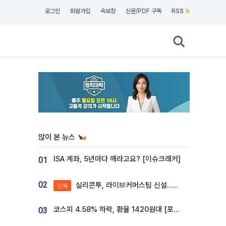
로그인
회원가입
속보창
신문/PDF 구독
RSS
많이 본 뉴스
ISA 계좌, 5년마다 깨라고요? [이슈크래커]
01
02
실리콘투, 라이브커머스팀 신설…K뷰티 ‘글로벌 판매망’ 확대[K뷰티 라방戰]
단독
코스피 4.58% 하락, 환율 1420원대 [포토]
03