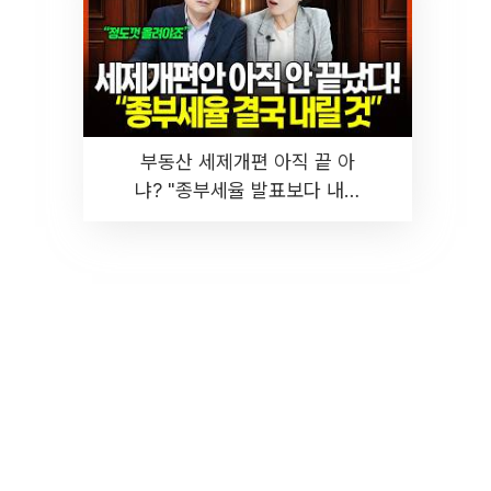
부동산 세제개편 아직 끝 아
냐? "종부세율 발표보다 내릴
것" 장기거주·양도세 전망 I 집
땅지성 I 김인만, 진미윤