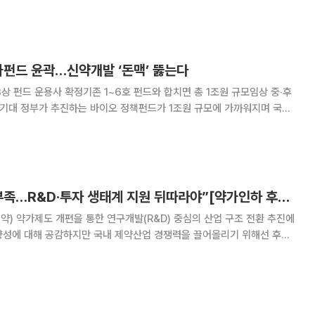
투자자 보호라는 정책 방향에는 공감하면서도
가펀드 윤곽…신약개발 ‘돈맥’ 뚫는다
3상 펀드 운용사 확정기존 1~6호 펀드와 합치면 총 1조원 규모임상 중‧후
 가까워지며 국내
운 전환점이 마련되고 있다. 최근 K-바이오·백신 7호 펀드와 임상 3상 특
면서 초기 연구개발부터 후기
“약가 인하만으론 부족…R&D·투자 생태계 지원 뒤따라야”[약가인하 후폭풍④]
) 약가제도 개편을 통한 연구개발(R&D) 중심의 산업 구조 전환 추진에
향성에 대해 공감하지만 국내 제약산업 경쟁력을 끌어올리기 위해선 후속
 기업 간 경쟁력 격
 내다봤다. 그는 “상위 제약사들은 이미 혁신