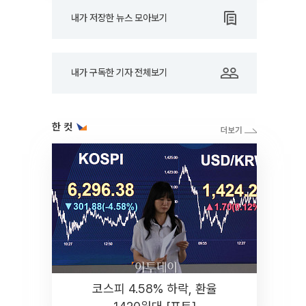
내가 저장한 뉴스 모아보기
내가 구독한 기자 전체보기
한 컷
코스피 4.58% 하락, 환율