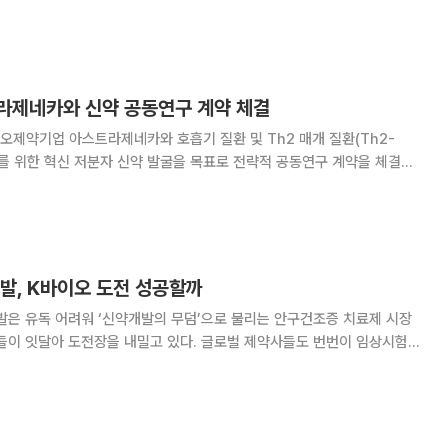
너로 인식하는 분위기다. 14일 바이오업계에 따르면 삼성바
월 중국 베이징에 첫 해외 연구개발(R&
라제네카와 신약 공동연구 계약 체결
제약기업 아스트라제네카와 호흡기 질환 및 Th2 매개 질환(Th2-
) 치료를 위한 혁신 저분자 신약 발굴을 목표로 전략적 공동연구 계약을 체결했
기술을 결합해 호흡기 질환 및 Th2
발, K바이오 도전 성공할까
발은 유독 어려워 ‘신약개발의 무덤’으로 불리는 안구건조증 치료제 시장
업들이 잇달아 도전장을 내밀고 있다. 글로벌 제약사들도 번번이 임상시험에
성공할 경우 수조원 규모 시장을 선점할 수 있는 만큼 K바이오의 성과에
. 12일 제약바이오업계에 따르면 안구건조증은 눈물 분