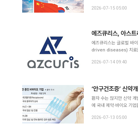
세대 기술을 확보하기 위한 전략적 파트
2026-07-15 05:00
이오에피스홀딩스는 올해 5
에즈큐리스, 아스트
에즈큐리스는 글로벌 바이오
driven diseases
다고 14일 밝혔다. 양사의 공동연구는 아스트라제네카의 글로벌 연구개발 및 임상개발 역량과 에즈
2026-07-14 09:40
큐리스의 신약발굴 플랫폼 
‘안구건조증’ 신약개
환자 수는 많지만 신약 개
에 국내 제약·바이오 기
서 고배를 마신 분야지만 
2026-07-13 05:00
관심이 쏠린다