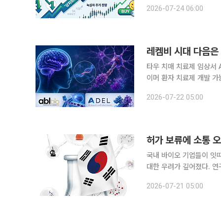
기 실적 반등에 무게를 두
2026-07-24 06:00
고마진 품목 단순 매출 이
레켐비 시대 다음은 
타우 치매 치료제 임상서 
이머 환자 치료제 개발 가능성 지금까지는 뇌 속 아밀로이드베타(Aβ)를 제거하는 
주도했지만 최근 타우(Ta
2026-07-22 05:00
하면서 시장에 지각 변동
국내 바이오 기업들이 잇
대한 우려가 깊어졌다. 연
를 모았던 것과 달리, 글
2026-07-21 05:00