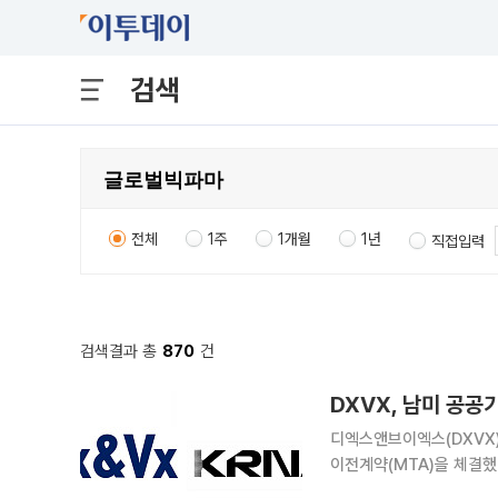
검색
전체
1주
1개월
1년
직접입력
검색결과 총
870
건
DXVX, 남미 공공
디엑스앤브이엑스(DXVX)
이전계약(MTA)을 체결했다고 6일 밝혔다. 계약 대상은 
양사의 합의에 따라 공개하