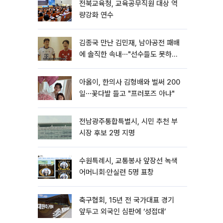
전북교육청, 교육공무직원 대상 역
량강화 연수
김종국 만난 김민재, 남아공전 패배
에 솔직한 속내⋯"선수들도 못하긴
했다"
아옳이, 한의사 김형배와 벌써 200
일⋯꽃다발 들고 "프러포즈 아냐"
전남광주통합특별시, 시민 추천 부
시장 후보 2명 지명
수원특례시, 교통봉사 앞장선 녹색
어머니회·안실련 5명 표창
축구협회, 15년 전 국가대표 경기
앞두고 외국인 심판에 ‘성접대’