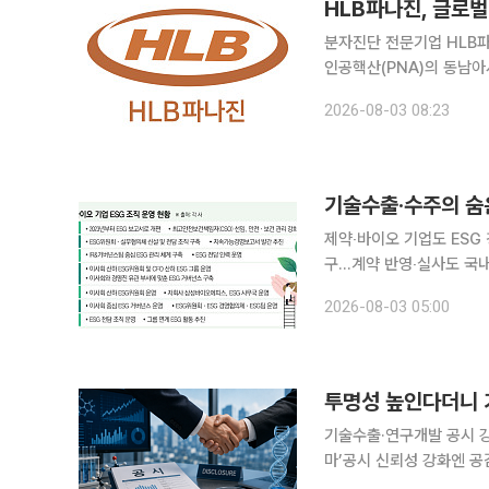
HLB파나진, 글로
분자진단 전문기업 HLB
인공핵산(PNA)의 동남아시아 시장 공급을 
발 자회사와 동남아시아 지역 PNA
2026-08-03 08:23
에 설립된 신약연구소로 
기술수출·수주의 숨
제약‧바이오 기업도 ESG
구…계약 반영‧실사도 국내 제약·바이오기업들이 ESG(환경·사회·지배구조) 경영을 강화하고 있다.
과거에는 투자자와 주주를
2026-08-03 05:00
의 기술수출, 공동연구, 
투명성 높인다더니 
기술수출·연구개발 공시 강
마’공시 신뢰성 강화엔 공감…세부 기준 마련은
다. 연구개발과 기술이전