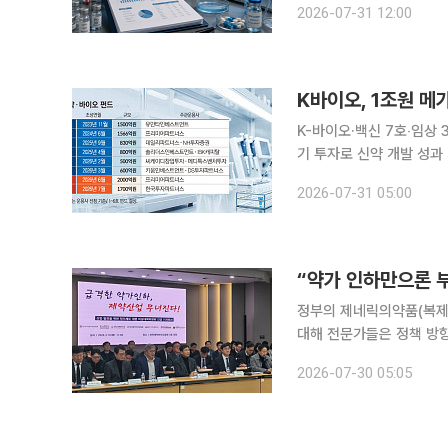
2026-07-31 12:00
지다. 다만 업계에서는 
K바이오, 1조원 메
K-바이오·백신 7호‧임상 
기 투자로 신약 개발 성과 기대 정부가 추진하는 바이오 정책펀드가 1조원 규모에
바이오 투자 생태계에 새로
2026-07-31 05:00
화펀드의 운용사가 선정되
정부의 제네릭의약품(복제약
대해 전문가들은 정책 방
지원이 필요하다고 입을 모았다. 정윤택 제약산업전략연구원장은 이번 개편으로
2026-07-30 05:05
차가 더욱 뚜렷해질 것으로