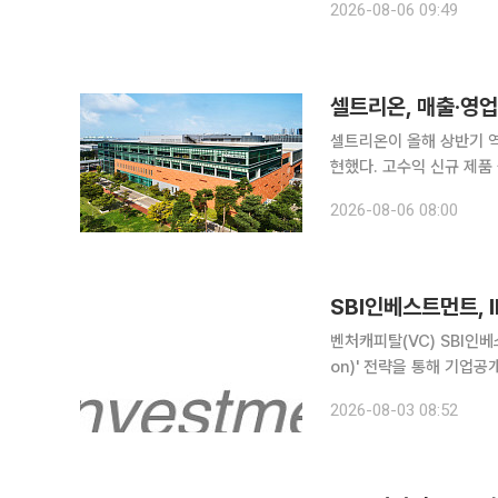
2026-08-06 09:49
10개월 동안 기술 검토를
셀트리온, 매출·영
셀트리온이 올해 상반기 
현했다. 고수익 신규 제품
미래 성장동력도 갖춰지고 
2026-08-06 08:00
신규 제품의 시장점유율 확
SBI인베스트먼트, 
벤처캐피탈(VC) SBI인
on)' 전략을 통해 기업공개(IPO) 성과를 확
율비행 드론 전문기업 니어
2026-08-03 08:52
한, 폴더블 디스플레이 및