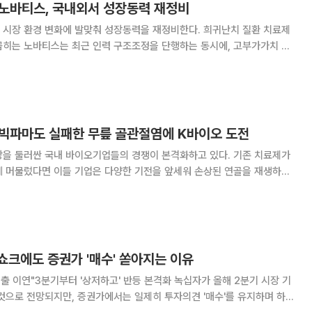
…노바티스, 국내외서 성장동력 재정비
 시장 환경 변화에 발맞춰 성장동력을 재정비한다. 희귀난치 질환 치료제
꼽히는 노바티스는 최근 인력 구조조정을 단행하는 동시에, 고부가가치 차
한 인수합병(M&A)과 인프라 투자를 이어가는 등 ‘잘라내고 붙이는’ 전
사하고 있다. 29일 제약바이오 업계에 따르면 최근 노바티스는
…빅파마도 실패한 무릎 골관절염에 K바이오 도전
장을 둘러싼 국내 바이오기업들의 경쟁이 본격화하고 있다. 기존 치료제가
데 머물렀다면 이들 기업은 다양한 기전을 앞세워 손상된 연골을 재생하고
 수술 시기를 늦추는 질병개선 치료제(DMOAD) 개발에 속도를 내고 있
 증가로 무릎 골관절염 환자가 빠르게 늘면서
쇼크에도 증권가 '매수' 쏟아지는 이유
분기부터 '상저하고' 반등 본격화 녹십자가 올해 2분기 시장 기
것으로 전망되지만, 증권가에서는 일제히 투자의견 '매수'를 유지하며 하반