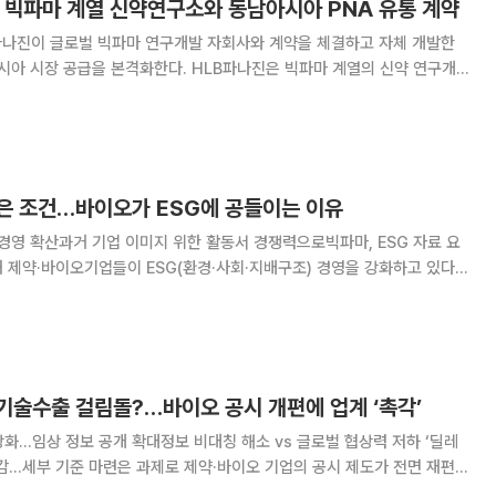
벌 빅파마 계열 신약연구소와 동남아시아 PNA 유통 계약
파나진이 글로벌 빅파마 연구개발 자회사와 계약을 체결하고 자체 개발한
본격화한다. HLB파나진은 빅파마 계열의 신약 연구개
 유통 계약을 체결했다고 3일 밝혔다. 해당 기업은 동남아시아
항체 엔지니어링과 고리형 펩타이드 플랫폼을
은 조건…바이오가 ESG에 공들이는 이유
 경영 확산과거 기업 이미지 위한 활동서 경쟁력으로빅파마, ESG 자료 요
 대상으로 한 지속가능경영의 성격이 강했다면 최근에는 글로벌 빅파마와
위탁개발생산(CDMO) 등 사업 협력
기술수출 걸림돌?…바이오 공시 개편에 업계 ‘촉각’
화…임상 정보 공개 확대정보 비대칭 해소 vs 글로벌 협상력 저하 ‘딜레
 과제로 제약·바이오 기업의 공시 제도가 전면 재편된
 과정에서 투자자에게 정확한 정보를 제공해 정보 비대칭을 줄이겠다는 취