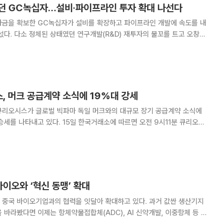
던 GC녹십자…설비·파이프라인 투자 확대 나선다
자금을 확보한 GC녹십자가 설비를 확장하고 파이프라인 개발에 속도를 내
섰다. 다소 정체된 상태였던 연구개발(R&D) 재투자의 물꼬를 트고 오창공
화해 글로벌 시장에서 두각을 드러낼 수 있을지 주목된다. 20일 제약바
는 지난 5월 미국 관계사 큐레보(Cu
, 머크 공급계약 소식에 19%대 강세
큐리오시스가 글로벌 빅파마 독일 머크와의 대규모 장기 공급계약 소식에
일 한국거래소에 따르면 오전 9시11분 큐리오시
25% 급등한 1만5240원에 거래 중이다. 개장 직후 매수세가 집중되면서
주가는 장중 한때 1만5580원까지 치솟기도 했다. 이번
바이오와 ‘혁신 동맹’ 확대
 중국 바이오기업과의 협력을 잇달아 확대하고 있다. 과거 값싼 생산기지
 바라봤다면 이제는 항체약물접합체(ADC), AI 신약개발, 이중항체 등 차