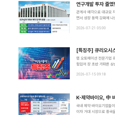
연구개발 투자 줄였
관계사 매각으로 대규모 
면서 성장 동력 강화에 나
장 등 핵심 생산 거점을 고도
2026-07-21 05:00
이오 업계에 따르면 녹십자
[특징주] 큐리오시스
랩 오토메이션 전문기업 
힘입어 장 초반 가파른 상승세를 나타내고 있다. 15
스는 전 거래일 대비 19.
2026-07-15 09:18
K-제약바이오, 中 
국내 제약·바이오기업들이
이자 거대 시장으로 중국을