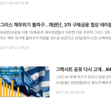
2017-04-08 19:49
그리스 채무위기 돌파구…채권단, 3차 구제금융 협상 테이
유로존(유로화 사용 19개국)의 재무장관들이 이르면 다음 주부터 그리스 3차
리스 채무 위기에 돌파구가 마련될 것으로 보인다고 20일(현지시간) 뉴욕타임스(NYT)가 보도했다. 볼
날 브뤼셀에서 열린 유로그룹(유로존 재무장관 협의체) 회의에서 “그리스의 
2017-02-21 09:25
그리스의 부채 위기가 또다시 유럽 전
서 반(反) 유럽연합(EU) 정서가 빠
떠오르면서 그렉시트(Grexit·그리스 EU 탈퇴)
2017-02-09 09:24
국제통화기금(IMF)과 유럽 채권단의 