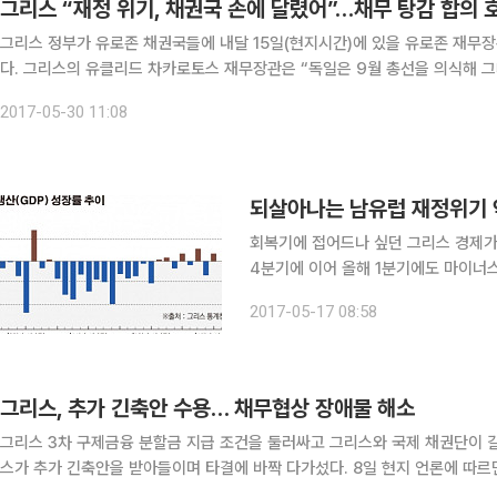
그리스 “재정 위기, 채권국 손에 달렸어”…채무 탕감 합의 
그리스 정부가 유로존 채권국들에 내달 15일(현지시간)에 있을 유로존 재무장
다. 그리스의 유클리드 차카로토스 재무장관은 “독일은 9월 총선을 의식해 그때까지 구제 금융 지원책에 합의하지 않을 것”이라고 주장했
다. 독일은 그리스의 최대 채권국인데 그리스의 부채 탕감을 부담스러워하고 
2017-05-30 11:08
되살아나는 남유럽 재정위기 
회복기에 접어드나 싶던 그리스 경제가 5년 만에
4분기에 이어 올해 1분기에도 마이너스(
체에 빠졌다고 16일(현지시간) BBC
2017-05-17 08:58
기술적 경기침체로 간주
그리스, 추가 긴축안 수용… 채무협상 장애물 해소
그리스 3차 구제금융 분할금 지급 조건을 둘러싸고 그리스와 국제 채권단이 갈
스가 추가 긴축안을 받아들이며 타결에 바짝 다가섰다. 8일 현지 언론에 따르면 예룬 데이셀블룸 유로그룹(유로존 재무장관 협의체) 의장
은 지중해 섬나라 몰타 수도 발레타에서 열린 유로그룹 회의 후 기자회견에서