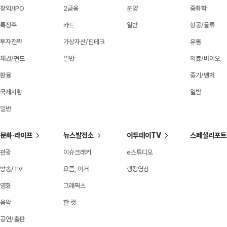
장외/IPO
2금융
분양
중화학
특징주
카드
일반
항공/물류
투자전략
가상자산/핀테크
유통
채권/펀드
일반
의료/바이오
환율
중기/벤처
국제시황
일반
일반
문화·라이프
뉴스발전소
이투데이TV
스페셜리포트
관광
이슈크래커
e스튜디오
방송/TV
요즘, 이거
랭킹영상
영화
그래픽스
음악
한 컷
공연/출판