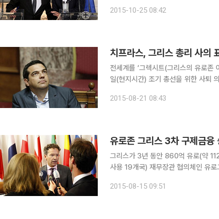
간 이견이 있고, 3차 구제금융의 분할
2015-10-25 08:42
전세계를 ‘그렉시트(그리스의 유로존 이
일(현지시간) 조기 총선을 위한 사퇴 의사를 밝혔다. 이날 치프라스 총리는
중계된 연설에서 “지난 1월25일 국민
2015-08-21 08:43
정해야 한다”고 말했다. 이어 자신과
유로존 그리스 3차 구제금융 승
그리스가 3년 동안 860억 유로(약 112조3
사용 19개국) 재무장관 협의체인 유
그리스와 국제채권단이 마련한 3차 구
2015-08-15 09:51
인했다. 3차 구제금융 양해각서(M