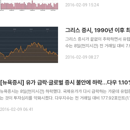
욕증시의 투매세를 이어갔다. 국제유가가 급락세를 이어가는 가운데 그리스 재정위기와 그에 따른
2016-02-09 15:24
독일 은행권 피해 우려, 미국 셰일가스
그리스 증시, 1990년 이후
그리스 증시가 끝없이 추락하면서 유럽 재정위기 
수는 8일(현지시간) 전 거래일 대비 7
블룸버그통신이 보도했다. 그리스 충격
2016-02-09 08:27
스유럽600지수는 3.5% 떨어진 314
[뉴욕증시] 유가 급락·글로벌 증시 불안에 하락…다우 1.1
뉴욕증시는 8일(현지시간) 하락했다. 국제유가가 다시 급락하는 가운데 유럽
는 것이 투자심리를 약화시켰다. 다우지수는 전 거래일 대비 177.92포인트(1.10%) 하락한 1만6027.05로 마감했다. S&P500지수는
26.61포인트(1.42%) 내린 1853.44를, 나스닥지수는 79.3
2016-02-09 06:41