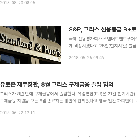
2018-08-20 08:06
S&P, 그리스 신용등급 B+
국제 신용평가회사 스탠더드앤드푸어스(S&
계 격상시켰다고 25일(현지시간) 블룸버그통신이 보도했다. 
상에서 채무 변제 위험을 줄이겠다고 한
2018-06-26 09:46
2년 안에 그리스 국가 부채가 크게 줄
유로존 재무장관, 8월 그리스 구제금융 졸업 합의
그리스가 8년 만에 구제금융에서 졸업한다. 유럽연합(EU)은 21일(현지시간) 열린 유로존(유로화 사용 19개국) 재무장관 회의에서 그리스
구제금융 지원을 오는 8월 종료하는 방안에 합의했다고 영국 일간 가디언이 보도했다. 유로존 재무장관들은 구제금융에서
의 부담을 덜고자 과거 구제금융으로 받은 대출 상환 기간을 10년 연장하도록 
2018-06-22 12:11