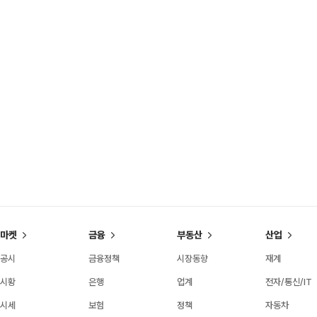
마켓
금융
부동산
산업
공시
금융정책
시장동향
재계
시황
은행
업계
전자/통신/IT
시세
보험
정책
자동차