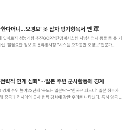
 트럼프 대통령이 예고한 대로 주말 간 이
화한다더니...'오경보' 못 잡자 평가항목서 뺀 軍
잇따르자 성능개량 추진GOP첨단경계시스템 시범사업서 동물 등 못 거
아닌 '불필요한 정보'로 분류방사청 "시스템 오작동만 오경보"전문가
계 실패 문제를 개선하려고 ‘일반
스템 성능개량 사업’을 진행하면서 정작
러 전략적 연계 심화”⋯일본 주변 군사활동에 경계
계 수위 높여22년째 '독도는 일본땅'⋯"한국은 파트너" 일본 정부가
해 중국과 러시아의 군사 협력 강화에 강한 우려를 나타냈다. 특히 양국 군
으로 활동해 온 사례를 언급하면서 전략적 연계를 강화하고 있다고 평가했
 출범 이후 처음 발간한 이번 '방위백