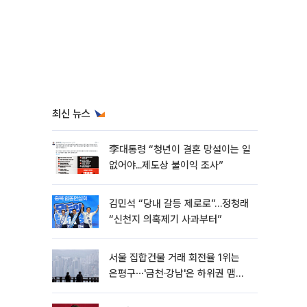
최신 뉴스
李대통령 “청년이 결혼 망설이는 일
없어야...제도상 불이익 조사”
김민석 “당내 갈등 제로로”…정청래
“신천지 의혹제기 사과부터”
서울 집합건물 거래 회전율 1위는
은평구⋯'금천·강남'은 하위권 맴돌
아