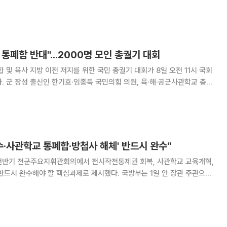
면서 중동 정세가 다시 격랑 속으로 빠져들고 있다. 해협 정상화가 한층
천연가스(LNG) 수송 차질에 대한 우려
통폐합 반대"...2000명 모인 총궐기 대회
 및 육사 지방 이전 저지를 위한 국민 총궐기 대회가 8일 오전 11시 국회
학교 총동
도 학부모 모임 등이 주최한 이날 총궐기 대회에는 사관학교 졸업생, 군
대표, 안보단체 등 주최 측
수·사관학교 통폐합·방첩사 해체' 반드시 완수"
전반기 전군주요지휘관회의에서 전시작전통제권 회복, 사관학교 교육개혁,
해야 할 핵심과제로 제시했다. 국방부는 1일 안 장관 주관으로
026년 전반기 전군주요지휘관회의’를 개최했다고 밝혔다. 이날 회의에는
장, 병무·방사청장 등 국방부 및 합참