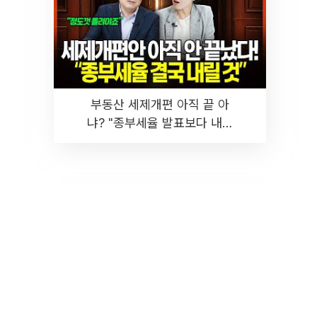
부동산 세제개편 아직 끝 아
냐? "종부세율 발표보다 내릴
것" 장기거주·양도세 전망 I 집
땅지성 I 김인만, 진미윤