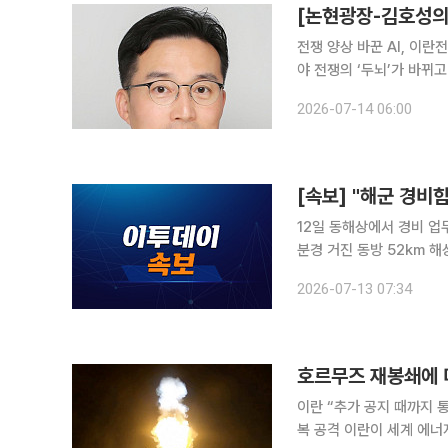
[논현광장-김호성의 
전쟁 양상 바꾼 AI, 이
야 전쟁의 ‘두뇌’가 바뀌고 있다. 올해 이란전이 그 변화를 선명하게 보여줬다. 미군은 개전 첫 24시
간에 1000개가 넘는 표
2026-07-14 06:00
AI가 위성과 드론, 통신
[속보] "해군 경비
12일 동해상에서 경비 업무 중 실종된
분경 거진 동방 52km 
습했다”고 밝혔다. 해당 병사는 전날 오전 0∼2시 사이 함정 내부 순찰을 맡았던 당직자에 의해 함
2026-07-13 07:34
정 실내 통로에서 마지막
호르무즈 재봉쇄에 
이란 “추가 공지 때까지 통
복 공격 이란이 세계 에