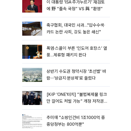
이 대통령 ‘ISA·주가누르기’ 재검토
에 野 “졸속 국정” VS 與 “환영”
축구협회, 대국민 사과…"압수수색·
카드 논란 사죄, 강도 높은 쇄신"
폭염·스콜이 부른 ‘인도어 호캉스’ 열
풍…체류형 패키지 뜬다
상반기 수도권 청약시장 '초선별' 바
람⋯'상급지·분상제'로 쏠렸다
[K·IP ‘ONE’터치] “불법복제물 링크
만 걸어도 처벌 가능” 개정 저작권
법 어떻게 바뀌었나
추미애 "소방인건비 1조1000억 중
중앙정부는 800억뿐"