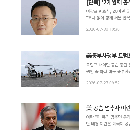
[단독] '7개월째 
이광표 변호사, 20여년 
"조사 없이 징계 처분 반복"억울한 군 
에 군 법무관 출신 이광표
2026-07-30 10:30
해소되면서 그간 절차적 
美중부사령부 트럼프
트럼프 대이란 공습 중단
원인 중 하나 미군 중부사령관이 “호르무즈해협 일대로 제한된 공습의 효과가 이미 한계에 이르렀
다”며 도널드 트럼프 대통
2026-07-27 09:52
美 공습 멈추자 이란
이란 “미 폭격 멈추면 우
단 배경 이란은 미국이 공습을 중단하는 한 자국도 공격을 멈출 것이라고 이란의 한 고위 관리가 26