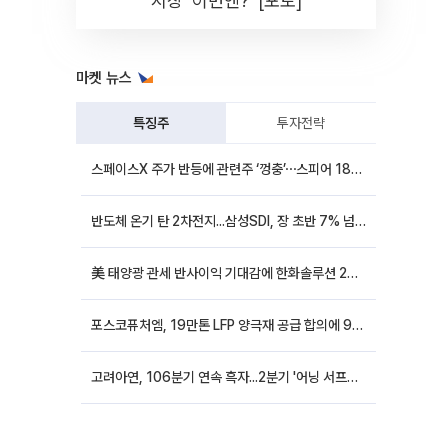
시장 '이번엔?' [포토]
마켓 뉴스
특징주
투자전략
스페이스X 주가 반등에 관련주 ‘껑충’⋯스피어 18%ㆍ에이치브이엠 12%↑
반도체 온기 탄 2차전지...삼성SDI, 장 초반 7% 넘게 껑충
美 태양광 관세 반사이익 기대감에 한화솔루션 20%대·OCI홀딩스 14%대 급등
포스코퓨처엠, 19만톤 LFP 양극재 공급 합의에 9%대 강세
고려아연, 106분기 연속 흑자...2분기 '어닝 서프라이즈'에 장 초반 12%대 강세