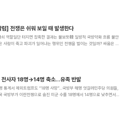
국 대통령의 참모들이 공격할
미국의 무기 비축량이 감소하는 데
럼] 전쟁은 쉬워 보일 때 발생한다
아쇠 역할일단 터지면 참혹한 결과는 불보듯韓 일방적 국방약화 흐름 불안
는 것일까, 아니면 후대에 생겨난 문화적 산물일까? 인류는 예로부터 늘 싸
니면 농경과 국가 나아가 문명의 출현과 더불
 전사자 18명→14명 축소…유족 반발
4명 통계서 제외트럼프도 “18명 사망”…국방부 해명 엇갈려민주당 의원들,
 반발이 커졌다. 휴전 선언 이후 사망한 장병 4명을 통계에서 제외한 것
인명 피해를 축소하려는 것 아니냐는 의혹