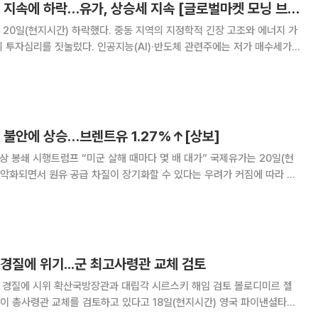
뉴욕증시, 중동 긴장 지속에 하락…유가, 상승세 지속 [글로벌마켓 모닝 브리핑]
 투자심리를 짓눌렀다. 인공지능(AI)·반도체 관련주에는 저가 매수세가
되돌리기에는 역부족이었다. 이날 미국 경제매체 CNBC방송
우지수는 전장보다 307.16포인트(0.5
 불안에 상승…브렌트유 1.27%↑[상보]
쇄 시행트럼프 “미군 살해 때마다 몇 배 대가” 국제유가는 20일(현
 악화되면서 원유 공급 차질이 장기화할 수 있다는 우려가 커짐에 따라 상
.23달러에 장을 마감했다. ICE선
경질에 위기...군 최고사령관 교체 검토
관 경질에 시위 확산국방장관과 대립각 시르스키 해임 검토 볼로디미르 젤
이 총사령관 교체를 검토하고 있다고 18일(현지시간) 영국 파이낸셜타임