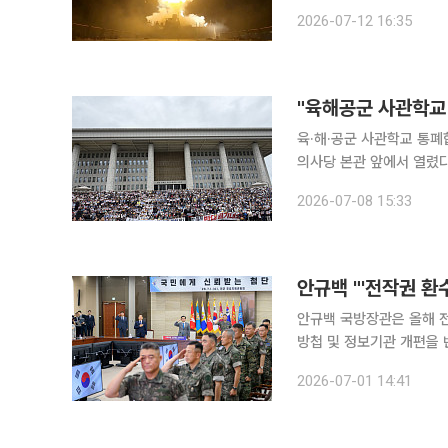
과 미사일 공격을 주고받으
2026-07-12 16:35
멀어진 가운데 원유와 액화
"육해공군 사관학교 
육·해·공군 사관학교 통폐합
의사당 본관 앞에서 열렸다. 군 장성 출신인 한기호·임종득 국민의힘 의원, 육·해·공군사관
창회, 육군사관학교 사관생
2026-07-08 15:33
예비역 장병, 종교계, 주민
안규백 "'전작권 환
안규백 국방장관은 올해 
방첩 및 정보기관 개편을 반드시 완수
국방부 대회의실에서 ‘2
2026-07-01 14:41
합동참모의장, 각군 참모총