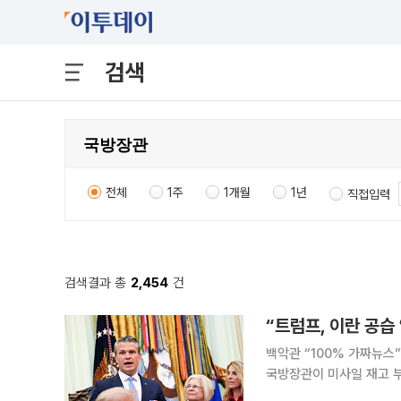
검색
전체
1주
1개월
1년
직접입력
검색결과 총
2,454
건
“트럼프, 이란 공습
백악관 “100% 가짜뉴스
국방장관이 미사일 재고 부족을 놓고 다
용해 "두 사람이 지난달 