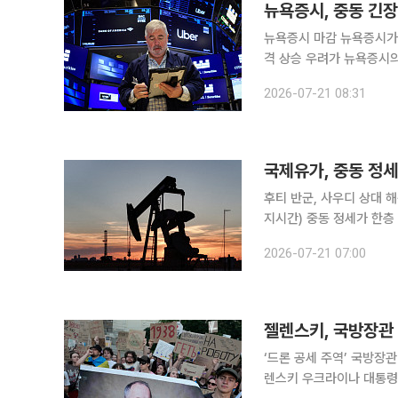
뉴욕증시 마감 뉴욕증시가 20일(현지시간) 하락했다. 중동 지역의 지정학적 긴장 고조와 에너지 가
격 상승 우려가 뉴욕증시의
유입됐지만 시장 전반의 불안 심리를 
2026-07-21 08:31
에 따르면 뉴욕증시에서 다
국제유가, 중동 정세
후티 반군, 사우디 상대 해상 봉
지시간) 중동 정세가 한층
승했다. 이날 뉴욕상업거래소에서 8월 인도분 미국 서부텍사스산원유(WTI) 가격이 전장보다
2026-07-21 07:00
0.90% 오른 배럴당 83
젤렌스키, 국방장관 
‘드론 공세 주역’ 국방장
렌스키 우크라이나 대통령