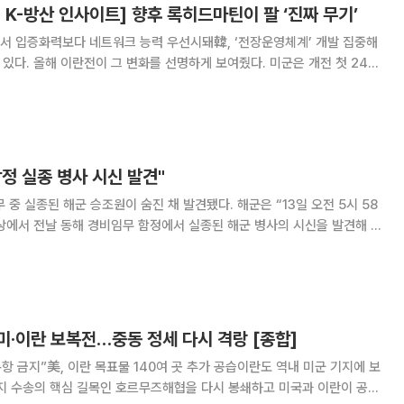
K-방산 인사이트] 향후 록히드마틴이 팔 ‘진짜 무기’
란전서 입증화력보다 네트워크 능력 우선시돼韓, ‘전장운영체계’ 개발 집중해
적을 타격했는데, 보도에 따르면 팔란티어의 메이븐 스마트 시스템과 생성형
정보를 한데 모아 표적 후보를 추
함정 실종 병사 시신 발견"
 해군 승조원이 숨진 채 발견됐다. 해군은 “13일 오전 5시 58
해상에서 전날 동해 경비임무 함정에서 실종된 해군 병사의 시신을 발견해 수
으로 목격된 것으로 알려졌다
미·이란 보복전…중동 정세 다시 격랑 [종합]
항 금지”美, 이란 목표물 140여 곳 추가 공습이란도 역내 미군 기지에 보
너지 수송의 핵심 길목인 호르무즈해협을 다시 봉쇄하고 미국과 이란이 공습