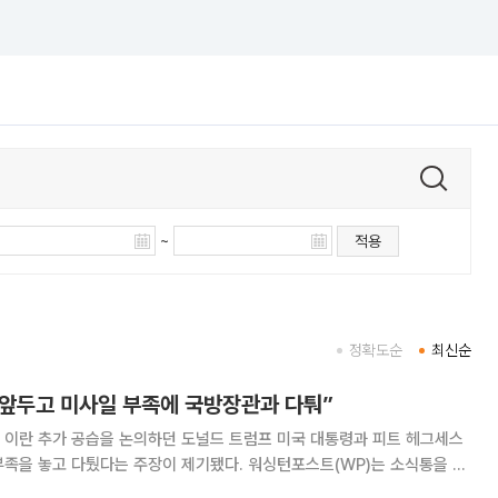
~
적용
정확도순
최신순
 앞두고 미사일 부족에 국방장관과 다퉈”
” 이란 추가 공습을 논의하던 도널드 트럼프 미국 대통령과 피트 헤그세스
퉜다는 주장이 제기됐다. 워싱턴포스트(WP)는 소식통을 인
31일 캠프 데이비드에서 열린 국무회의 도중 충돌했다"고 5일(현지시간) 보