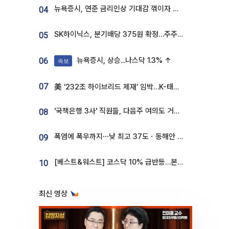
뉴욕증시, 연준 금리인상 기대감 꺾이자 상승...S&P500 사상 최고치 [종합]
04
SK하이닉스, 분기배당 375원 확정…주주환원책 9월로 앞당겨 발표
05
뉴욕증시, 상승...나스닥 1.3% ↑
06
속보
07
美 ‘232조 하이브리드 제재’ 임박…K-태양광, 불확실성 털고 날개 다나
'국책은행 3사' 직원들, 다음주 여의도 거리 나서는 까닭은
08
폭염에 폭우까지⋯낮 최고 37도ㆍ동해안 강한 비 [날씨]
09
[베스트&워스트] 코스닥 10% 급반등…본느, 최대주주 변경 기대에 270% 폭등
10
최신 영상