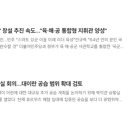
해 보도했다. 미하일로 페도로우 국방장관 해임 이후 비난 여론이 거세지자
총사령관 교체 카드를 꺼낸 것이다. 우크라이나 정부 고위 관계자에 따르
' 창설 추진 속도…"육·해·공 통합형 지휘관 양성"
추진…민주 "스마트 강군 이끌 미래 리더 육성"안규백 "64년 만의 문민 국
군 사관학교를 통합한 '국군사
한다. 미래 전장 환경에 대응할 통합형 지휘관을 양성하기 위해 기존 군별
사관학교 체제를 개편해야 한다는 판단에서다. 16일 정치권에
황실 회의…대이란 공습 범위 확대 검토
이 이란에 대한 대규모 추가 공습 계획을 논의하기 위해 백악관 상황실
) 회의를 열었다. 현재 호르무즈 해협 일대에 집중된 공습을 보다 더 광범위하게
14일(현지시간) 액시오스에 따르면 트럼프 대통
함께 상황실 회의를 열고 호르무즈