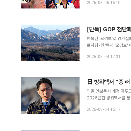
2026-08-06 15:10
도했다. 당시 회의는
[단독] GOP 첨단
반복된 '오경보'로 경계실패 
르자평가항목서 '오경보' 
"GOP병력 철수 앞두고 완벽성 필요" 우리 군이 ‘오경보’에 따른 경
2026-08-04 17:01
전초(GOP)과학화경계시
日 방위백서 “중·
연말 안보문서 개정 앞두고 경
2026년판 방위백서를 통
의 폭격기와 함정이 공동
2026-08-04 15:17
다. 다카이치 사나에 내각