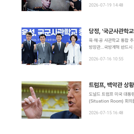
스(FT)가 소식통을 인용
2026-07-19 14:48
당정, '국군사관학교
육·해·공 사관학교 통합 
방장관…국방개혁 반드시 완수할 것" 더불어민주당과 정부가 육·해·공
관학교' 창설을 본격 추진
2026-07-16 10:55
트럼프, 백악관 상
도널드 트럼프 미국 대통령
(Situation Room
확대하는 방안이 검토되고 있는 것으로 전해졌다. 
2026-07-15 16:48
령은 이날 국가안보팀과 