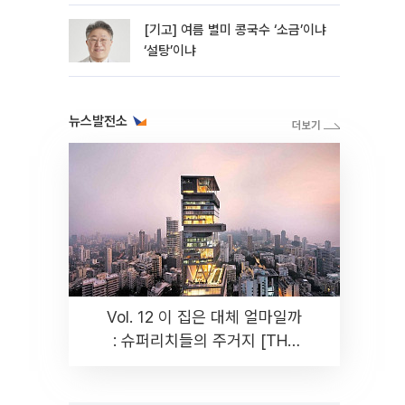
[기고] 여름 별미 콩국수 ‘소금’이냐
‘설탕’이냐
뉴스발전소
Vol. 12 이 집은 대체 얼마일까
: 슈퍼리치들의 주거지 [THE
RARE]