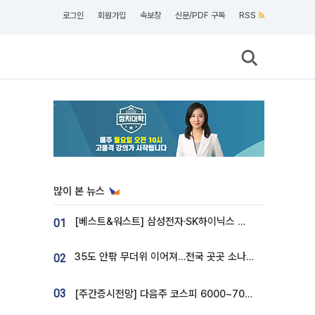
로그인
회원가입
속보창
신문/PDF 구독
RSS
많이 본 뉴스
[베스트&워스트] 삼성전자·SK하이닉스 밀린 한 주…상상인증권은 85% 급등
01
35도 안팎 무더위 이어져…전국 곳곳 소나기 [오늘 날씨]
02
03
[주간증시전망] 다음주 코스피 6000~7000⋯“外人 수급은 정책이 변수”