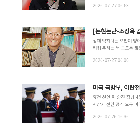
일(현지시간) 로이터통신에 밝혔다. 이번 움직임은 도널드 트럼프 미
2026-07-27 06:58
목표물이 거의 소진됐고 
[논현논단-조장옥 칼
상대 약하다는 오판이 방
키워 우리는 왜 그토록 많은 사람이 죽고 파괴가 일어나는 행위인 전쟁을 벌이는 것일까? 싸움은 인
간 본성에 뿌리를 두고 있
2026-07-27 06:00
움을 벌여왔던 것일까? 아
미국 국방부, 이란전
휴전 선언 뒤 숨진 장병 
사상자 전면 공개 요구 미국 국방부가 이란전쟁으로 숨진 미군 수를 18명에서 14명으로 낮추면서
유족과 참전용사, 정치권의
2026-07-26 16:36
으로 전해지면서 전쟁의 