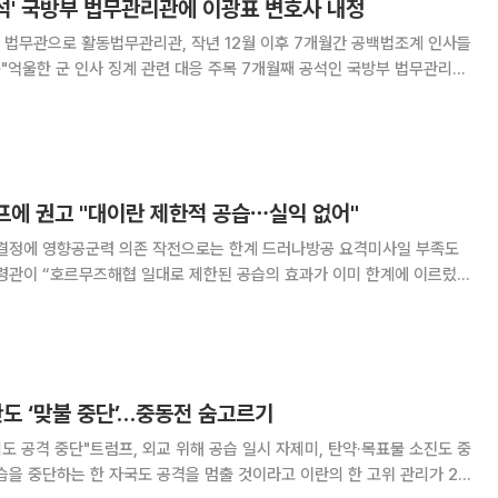
공석' 국방부 법무관리관에 이광표 변호사 내정
군 법무관으로 활동법무관리관, 작년 12월 이후 7개월간 공백법조계 인사들
인사 징계 관련 대응 주목 7개월째 공석인 국방부 법무관리관
 변호사가 내정됐다. 국방부 법률 업무를 총괄하는 법무관리관의 공백이
논란이 제기된 군 징계도 재검토될지 주목
에 권고 "대이란 제한적 공습⋯실익 없어"
 결정에 영향공군력 의존 작전으로는 한계 드러나방공 요격미사일 부족도
령에게 대이란 공습 중단을 권고한 것으로 전해졌다. 이는 트럼프 대통령
의 대이란 공습 일시 중단 결정에 영향을 미친 것으로 알려졌다. 미국 인
도 ‘맞불 중단’…중동전 숨고르기
리도 공격 중단"트럼프, 외교 위해 공습 일시 자제미, 탄약·목표물 소진도 중