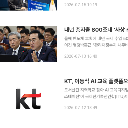
체제로 과감히 개편하겠다"고 밝혔다. 취임과 함께 쏘아올린 경기교육대전환이 이제 손에 잡히는 청
2026-07-15 19:19
사진을 갖게 됐다. 15일 이
내년 총지출 800조대 ‘사상
올해 반도체 호황에 내년 국세 수입 5
이견 팽팽박홍근 "관리재정수지·채무비율 계획보다 낮게 관리
대 최대 규모의 지출 구조조정을 병행하
2026-07-13 16:40
화를 도모하는 동시에 대규모 지출 구
KT, 이동식 AI 교육 플랫폼으
도서산간·지역학교 찾아 AI 교육디지털 격차 해소 성과 인정 KT의
스테이션’이 국제전기통신연합(ITU)
AI 교육 접근성이 낮은 지역을 직접 
2026-07-12 13:49
정받은 결과다. KT는 10일(현