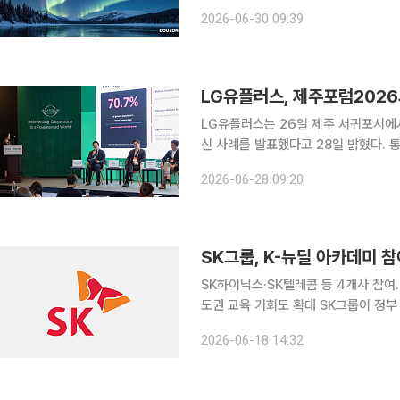
고 고객사의 지속가능한 성장을 지원한다는 방침이다. 더존비즈온은 '
2026-06-30 09:39
발간하고 AX 중심의 지속가능경영 성
LG유플러스는 26일 제주 서귀포시에서
신 사례를 발표했다고 28일 밝혔다.
올해 제21회 제주포럼은 ‘AI와 디지
2026-06-28 09:20
한중일 3국 협력사무국(TCS)이 주
SK그룹, K-뉴딜 아카데미 참
SK하이닉스·SK텔레콤 등 4개사 참여
도권 교육 기회도 확대 SK그룹이 정부 주관 인재 양성 사업인 'K-뉴딜 아카데미'에 참여해 반도체와
AI 분야 청년 인재 육성에 나선다. 계
2026-06-18 14:32
필요한 인재를 확보하고 채용 연계도 