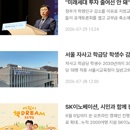
"미래세대 투자 줄여선 안 돼
정부가 학령인구 감소를 이유로 지방
들이 공개토론회를 열고 교부금 축소에
인공지능(AI) 교육과 특수교육 등 교
2026-07-29 15:24
줄여서는 안 
서울 자사고 학급당 학생수 
자사고 학급당 학생수 2030년까지 3
당 18명 적용 서울시교육청이 일반고와 자율형사립고 간 교육여건 격차를 줄이고 다문화학생 밀집
학교 지원을 강화하기 위해 학생배치지표를 개편한다. 서울시교육청은
2026-07-28 12:00
용하는 학생배치지표를 조정해 자사고의
9월 9일까지 온·오프라인 캠페인 진행
로 확대…누적 2000여명 지원 SK이노베이션이 시민들과 함께 농어촌 지역 아동들의 독서 환경 개
선을 위한 도서 기부 캠페인에 나선다. SK이노베이션은 오는 9월 9일까지 교보문고, 국제아동권리