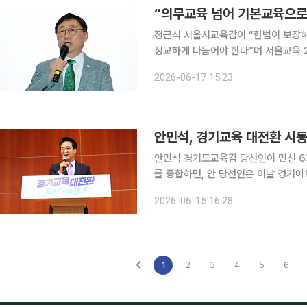
“의무교육 넘어 기본교육으로
정근식 서울시교육감이 “헌법이 보장하
정교하게 다듬어야 한다”며 서울교육 
를 통해 기본교육의 개념을 재정립하고 
2026-06-17 15:23
교육청은 17일 서울 용산구 청사에서 
안민석, 경기교육 대전환 시
안민석 경기도교육감 당선인이 민선 6기 경기교육
를 종합하면, 안 당선인은 이날 경기
출범식을 열고 공식 활동에 돌입했다. 인수위는 김상곤 전 교육부장관을 인수위원장으로, 이건 전
2026-06-15 16:28
세마고 교장을 수석부위원장으로 구성했
1
2
3
4
5
6