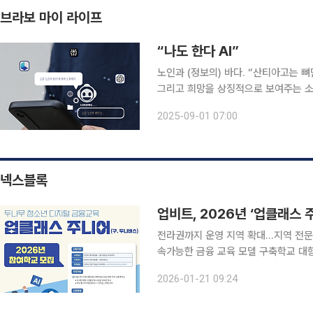
브라보 마이 라이프
“나도 한다 AI”
노인과 (정보의) 바다. “산티아고는 
그리고 희망을 상징적으로 보여주는 소설입니다.” 인공지능(AI)은 어니스트
과 바다’를 이렇게 소개합니다. 인터넷
2025-09-01 07:00
망망대해를 헤엄치고 있습니다. 비단 
넥스블록
업비트, 2026년 ‘업클래스 
전라권까지 운영 지역 확대…지역 전문
속가능한 금융 교육 모델 구축학교 대항
털자산 거래소 두나무가 운영하는 업비트는
2026-01-21 09:24