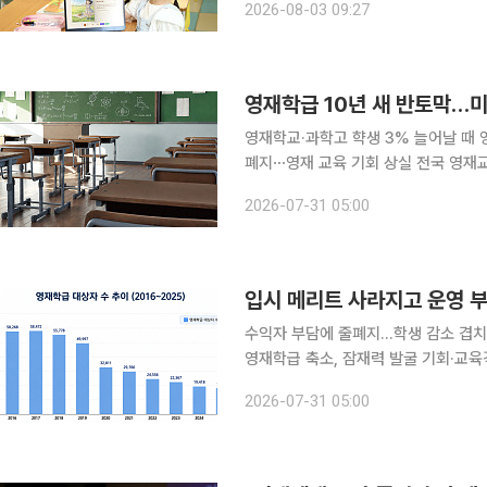
2026-08-03 09:27
추진하고 한국과학창의재단이 전담하는 
영재학교·과학고 햑생 3% 늘어날 때 
폐지⋯영재 교육 기회 상실 전국 영재교육을 받는 학생이 10년 새 40% 넘게 감소한 가운데 일반 초
·중·고교 영재학급이 절반 이상 사라
2026-07-31 05:00
다. 특히 누구나 학교에서 비교적 쉽게
수익자 부담에 줄폐지…학생 감소 겹치
영재학급 축소, 잠재력 발굴 기회·교육격차 확대 우려 학교 영재학급 
가 아니라 예산 부족과 학교 운영 부담
2026-07-31 05:00
온다. 교육계에서는 이 같은 구조적 