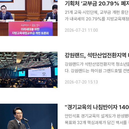
기획처 ‘교부금 20.79% 폐
21개 교육·시민단체, 교부금 개편 중단 
가 내국세의 20.79%를 지방교육재
직임에 집단 반발했다. 학생 수 감소만
2026-07-21 11:00
급식 등 공교육 전반이 위축될 수 있다
강원랜드가 석탄산업전환지역 청소년들의
다. 강원랜드는 하이원 그랜드호텔 컨벤션홀과 소연회장에서 ‘2026 에듀브릿지 입시 페스티벌’을
개최했다고 20일 밝혔다. 이번 박람회는 강원랜드의 대표 지역 맞춤형 교육장학사업인 ‘강원랜드
2026-07-20 15:13
배움숲 프로젝트’의 일환으로 기획됐다
안민석표 경기교육의 설계도가 완성됐다. 안민석 경기도교육감은 15일 인수위원회로부터 5
목표와 32개 핵심과제가 담긴 백서를 