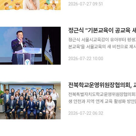
2026-07-27 09:51
비정부기구(NGO) 세이브더칠드런과 함
정근식 "기본교육이 공교육 새
정근식 서울시교육감이 유아부터 평생교
본교육'을 서울교육의 새 비전으로 제
장해 대한민국 공교육의 새로운 기준을 만들겠다는 구상이다.
2026-07-22 10:00
열린 서울교육 2기 비전 선포 기자회견
전북학교운영위원장협의회, 교
전북특별자치도학교운영위원장협의회가 
생 안전과 지역 연계 교육 활성화 방안을 논의했다. 워크숍에는 14개 시
등이 참석했다. 첫날에는 천호성 전북
2026-07-22 06:32
향을 공유했다. 천 교육감은