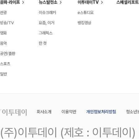
문화·라이프
뉴스발전소
이투데이TV
스페셜리포트
관광
이슈크래커
e스튜디오
방송/TV
요즘, 이거
랭킹영상
영화
그래픽스
음악
한 컷
공연/출판
스포츠
일반
회사소개
이용약관
개인정보처리방침
청소년
(주)이투데이 (제호 : 이투데이