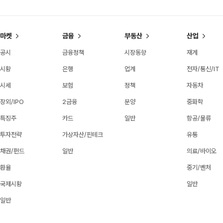
마켓
금융
부동산
산업
공시
금융정책
시장동향
재계
시황
은행
업계
전자/통신/IT
시세
보험
정책
자동차
장외/IPO
2금융
분양
중화학
특징주
카드
일반
항공/물류
투자전략
가상자산/핀테크
유통
채권/펀드
일반
의료/바이오
환율
중기/벤처
국제시황
일반
일반