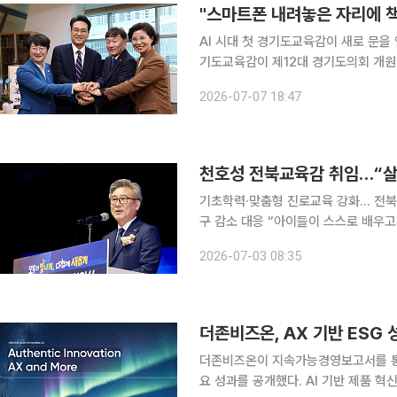
AI 시대 첫 경기도교육감이 새로 문을 연
기도교육감이 제12대 경기도의회 개원식
자체와 벽을 허무는 '경기교육 대전환' 동맹을 공식 제안
2026-07-07 18:47
안민석 경기도교육감은 이날 경기도의회
천호성 전북교육감 취임…“살
기초학력·맞춤형 진로교육 강화… 전북
구 감소 대응 “아이들이 스스로 배우고 미래를 개척할 수 있도록 살아가는 힘을 키우는 전북교육을
만들겠다.” 천호성 제20대 전북특별자치도교육감이 전북교육의 새로운 출발을 선언했다. 입시와 지
2026-07-03 08:35
식 전달에 치우친 교육에서 벗어나 학
더존비즈온, AX 기반 ESG 
더존비즈온이 지속가능경영보고서를 통해
요 성과를 공개했다. AI 기반 제품 