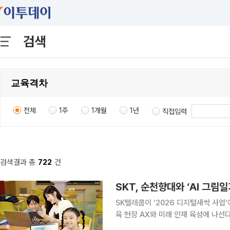
검색
전체
1주
1개월
1년
직접입력
검색결과 총
722
건
SKT, 순천향대와 ‘AI 그림일
SK텔레콤이 ‘2026 디지털새싹 사업’
육 현장 AX와 미래 인재 육성에 나선
중이다. 이를 통해 학생들의 AI 리터러시를 키울 