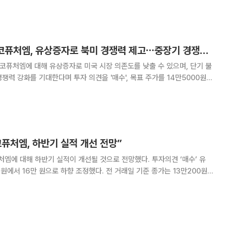
 실권주 일반공모로 신규 발행
NH투자증권 "포스코퓨처엠, 유상증자로 북미 경쟁력 제고⋯중장기 경쟁력 강화 기대"
코퓨처엠에 대해 유상증자로 미국 시장 의존도를 낮출 수 있으며, 단기 불
쟁력 강화를 기대한다며 투자 의견을 '매수', 목표 주가를 14만5000원으
존 발행 주식수 대비 14.8%
퓨처엠, 하반기 실적 개선 전망”
에 대해 하반기 실적이 개선될 것으로 전망했다. 투자의견 ‘매수’ 유
 원에서 16만 원으로 하향 조정했다. 전 거래일 기준 종가는 13만200원이
 구간은 지난 것으로 판단한다”며 “