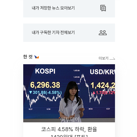
내가 저장한 뉴스 모아보기
내가 구독한 기자 전체보기
한 컷
코스피 4.58% 하락, 환율