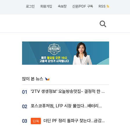
로그인
회원가입
속보창
신문/PDF 구독
RSS
많이 본 뉴스
'2TV 생생정보' 오늘방송맛집- 결정적 한 수, 3종 메밀면! 메밀 소바 맛집 '의○○○○'
01
포스코퓨처엠, LFP 시장 뚫었다…배터리사와 대규모 장기 공급 합의
02
더딘 PF 정리 돌파구 찾는다…금감원, 1년 반 만에 매각설명회 재개
03
단독