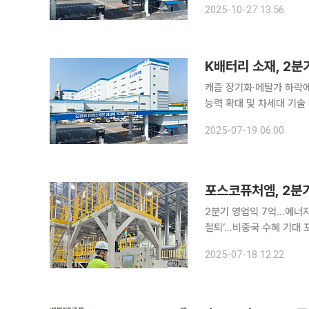
2025-10-27 13:56
로, 전년 동기보다 5.2
K배터리 소재, 2분기
캐즘 장기화·메탈가 하락에
능력 확대 및 차세대 기술 확보 국내 주요 배터리소재 업계의 2분기 실적이 전반적
로 보인다. 전기차 캐즘(
2025-07-19 06:00
포스코퓨처엠, 2분기
2분기 영업익 7억…에너지
철퇴’…비중국 수혜 기대 포스코퓨처엠이 에너지소재 사업 부진 여파로 올해 2분기 부진한 실적을
거뒀다. 다만 하반기에는 
2025-07-18 12:22