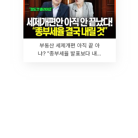
부동산 세제개편 아직 끝 아
냐? "종부세율 발표보다 내릴
것" 장기거주·양도세 전망 I 집
땅지성 I 김인만, 진미윤