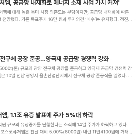
처엠, 공급망 내재화로 에너지 소재 사업 가치 커져"
처엠에 대해 높은 북미 시장 의존도는 부담이지만, 공급망 내재화에 따른
전망했다. 기존 목표주가 16만 원과 투자의견 ‘매수’는 유지했다. 정진수
퓨처엠의 올해 2분기 매출은 전년 대비 14.4% 감소한 7836억 원, 영
4억 원을 각각 추정한다”며 “
 전구체 공장 준공…양극재 공급망 경쟁력 강화
000t(톤) 규모의 광양 전구체 공장을 준공하고 양극재 공급망 경쟁력 강
엠 사장, 천성래 포스코홀딩스 사업시너지본부장, 정인화 광양시장, 최대
충곤 광양만권경제자유구역청장 등 관계자 7
엠, 1.1조 유증 발표에 주가 5%대 하락
억원 규모의 유상증자를 단행한다는 소식에 14일 주가가 하락하고 있다.
 포스코퓨처엠은 전날 대비 5.00%(6000원) 내린 11만4100원에 거래되
엠은 공시를 통해 1조1001억원 규모의 유상증자를 결정했다고 밝혔다. 유