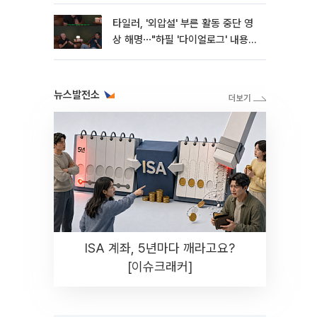
타일러, '외압설' 부른 활동 중단 영
상 해명⋯"하필 '다이얼로그' 내용이
라"
뉴스발전소
ISA 계좌, 5년마다 깨라고요?
[이슈크래커]