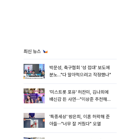
최신 뉴스
박문성, 축구협회 '성 접대' 보도에
분노…"다 말아먹으려고 작정했나"
'미스트롯 포유' 허찬미, 김나희에
배신감 든 사연⋯"이상준 추천해주
더라"
'특종세상' 방은희, 이혼 허락해 준
아들⋯"너무 잘 커줬다" 오열