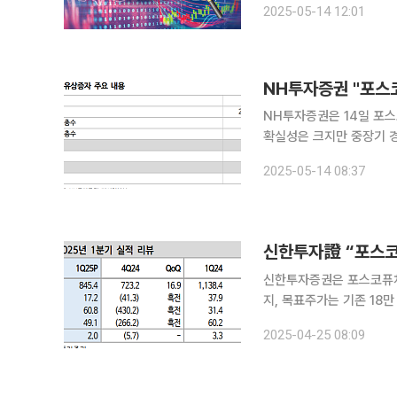
2025-05-14 12:01
상증자 방식은 주주배정후
NH투자증권은 14일 포스
확실성은 크지만 중장기 경
로 유지했다. 포스코퓨처엠은 전일 1조1000억 원 규모의 주주배정 유상증자를 발표했다. 신규 발행
2025-05-14 08:37
주식수는 1148만 주로 기
신한투자證 “포스코
신한투자증권은 포스코퓨처엠
지, 목표주가는 기존 18만
다. 24일 이진명 신한투자증권 연구원은 “양극재 사업의 높은 미국 의존도로 관세에 따른 수요 불
2025-04-25 08:09
확실성이 존재하나, 최악의