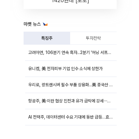
1420원대 [포토]
마켓 뉴스
특징주
투자전략
고려아연, 106분기 연속 흑자...2분기 '어닝 서프라이즈'에 장 초반 12%대 강세
유니켐, 美 전자피부 기업 인수 소식에 상한가
우리로, 광트랜시버 필수 부품 상용화...美 중국산 퇴출 추진에 상승세
항공주, 美·이란 협상 진전과 유가 급락에 강세⋯한진칼 8%↑
AI 전력주, 데이터센터 수요 기대에 동반 급등…효성중공업 10%↑