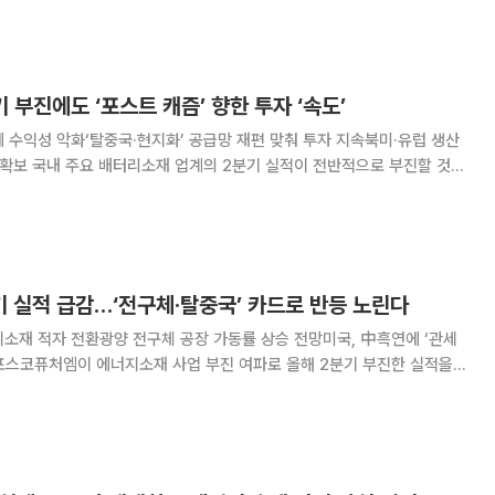
% 감소했다고 공시했다. 반면 같은 기간 영업이익은
 부진에도 ‘포스트 캐즘’ 향한 투자 ‘속도’
 수익성 악화‘탈중국·현지화’ 공급망 재편 맞춰 투자 지속북미·유럽 생산
으로 부진할 것으
일시적 수요 정체)이 장기화하는 상황에서 메탈가 및 환율 하락에 따른 재고
평가손실이 커지며 수익성 악화가 불가피했다는 분석이다. 다만
 실적 급감…‘전구체·탈중국’ 카드로 반등 노린다
소재 적자 전환광양 전구체 공장 가동률 상승 전망미국, 中흑연에 ‘관세
광양 전구체 공장 가동률 상승과 ‘비중국 프리미엄’ 수혜에 힘입어 실적 회
복 기대감이 커지고 있다. 18일 포스코퓨처엠은 올해 2분기