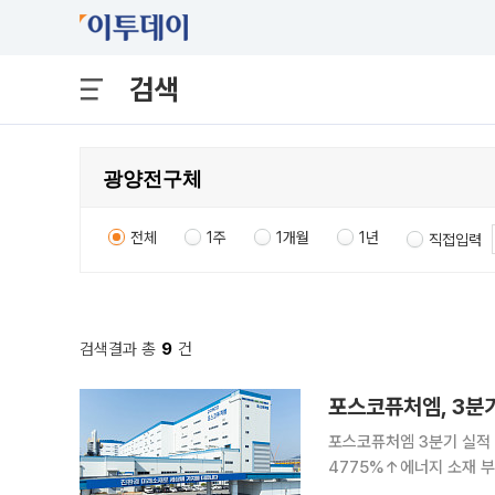
검색
전체
1주
1개월
1년
직접입력
검색결과 총
9
건
포스코퓨처엠, 3분
포스코퓨처엠 3분기 실적
4775%↑에너지 소재 부문 회복세 견조 포스코퓨처엠이 에
어 3분기 실적을 끌어올렸다. 27일 포스코퓨처엠은 올해 3분기 연결기준 매출액이 8