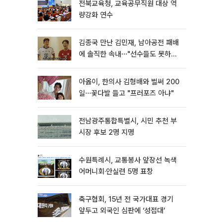
전북교육청, 교육공무직원 대상 역
량강화 연수
김종국 만난 김민재, 남아공전 패배
에 솔직한 속내⋯"선수들도 못하긴
했다"
아옳이, 한의사 김형배와 벌써 200
일⋯꽃다발 들고 "프러포즈 아냐"
전남광주통합특별시, 시민 추천 부
시장 후보 2명 지명
수원특례시, 교통봉사 앞장선 녹색
어머니회·안실련 5명 표창
축구협회, 15년 전 국가대표 경기
앞두고 외국인 심판에 ‘성접대’