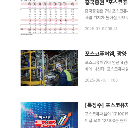
흥국증권 "포스코퓨
흥국증권은 7일 포스코퓨
사업 가치가 높아질 것으로 
흥국증권 연구원은 “포스코
2025-07-07 08:41
업이익은 적자 전환한 -2
포스코퓨처엠, 광양
포스코퓨처엠이 연산 4만5
화에 나선다. 포스코퓨처엠은 10일 전남 광양시 율촌산업단지에서 전구체 공장 준공식을 열었다. 행
사에는 엄기천 포스코퓨처
2025-06-10 11:00
원 광양시의회 의장, 구
[특징주] 포스코퓨처
포스코퓨처엠이 1조1001
이날 오후 12시00분 현재
고 있다. 전날 포스코퓨처