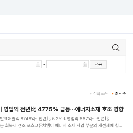
~
적용
정확도순
최신순
기 영업익 전년比 4775% 급등⋯에너지소재 호조 영향
 발표매출액 8748억⋯전년比 5.2%↓영업익 667억⋯·전년比
너지 소재 사업 부문의 개선세에 힘입
748억 원으