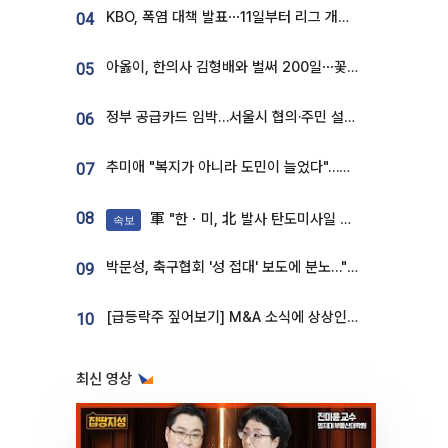
KBO, 폭염 대책 발표⋯11일부터 리그 개시ㆍ경기 오후 7시 시작
04
아옳이, 한의사 김형배와 벌써 200일⋯꽃다발 들고 "프러포즈 아냐"
05
정부 공급카드 임박…서울시 협의·주민 설득이 성패 가른다 [부동산 해법 전쟁]
06
추미애 "복지가 아니라 도민이 늘었다"…재정난 책임론 정면돌파
07
08
軍 "한ㆍ미, 北 발사 탄도미사일 제원 정밀분석 중"
속보
박문성, 축구협회 '성 접대' 보도에 분노…"다 말아먹으려고 작정했나"
09
[급등락주 짚어보기] M&A 소식에 상상인증권ㆍ유니켐 ‘상한가’⋯유증 제동 걸린 SK디앤디↑
10
최신 영상