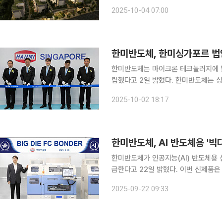
기록한 단지를 분석한 결과, 나인원한남
2025-10-04 07:00
가를 기록했다. 매수인은 고(故
한미반도체, 한미싱가포르 법
한미반도체는 마이크론 테크놀러지에 밀
립했다고 2일 밝혔다. 한미반도체는 싱가포르 우드랜즈 지역에 현지법인을 설립하며 마이크론의 생
산 확대에 발맞춰 숙련된 엔지니어를 
2025-10-02 18:17
안 한미반도체는 한미타이완 대만 현지
한미반도체, AI 반도체용 '빅
한미반도체가 인공지능(AI) 반도체용 
급한다고 22일 밝혔다. 이번 신제품은 한미반도체가 AI 반도체 시장에서 고대역폭메모리(HBM)에
이어 시스템반도체인 2.5D 패키징 시장으
2025-09-22 09:33
'빅다이 FC 본더'는 75mm×75mm 