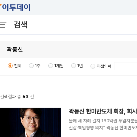
검색
전체
1주
1개월
1년
직접입력
검색결과 총
53
건
곽동신 한미반도체 회장, 회사
올해 세 차례 걸쳐 160억원 투입지분율
신감·책임경영 의지” 곽동신 한미반도체 회장이 사재 50억원을 투입해 회사 주식을 추가로 매입했
다. 올해 들어서만 세 차례에 걸쳐 총