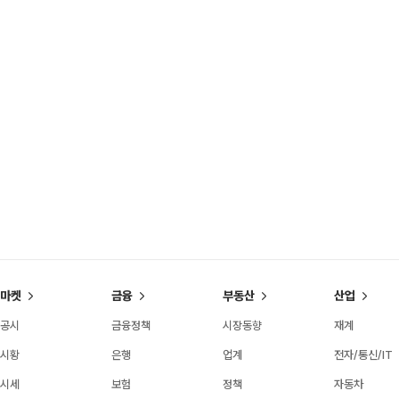
마켓
금융
부동산
산업
공시
금융정책
시장동향
재계
시황
은행
업계
전자/통신/IT
시세
보험
정책
자동차