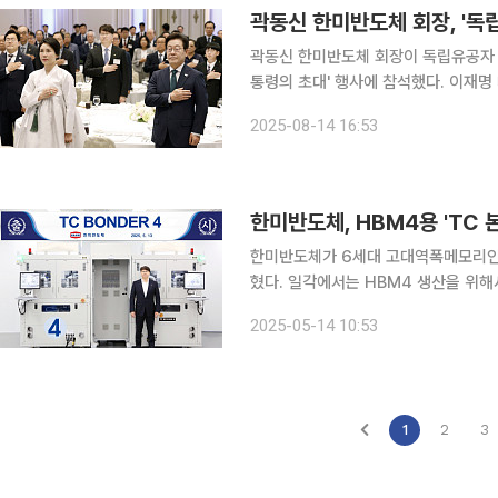
곽동신 한미반도체 회장, '독
곽동신 한미반도체 회장이 독립유공자 후
통령의 초대' 행사에 참석했다. 이재명 대통령은 광복 80주년을 기념해 독립 유공자 후손과 유해봉
환 대상 유족 등 80여 명을 청와대 영빈관으로 초청
2025-08-14 16:53
소 선생의 증손자 자격으로 이번 행사
한미반도체, HBM4용 'TC 본
한미반도체가 6세대 고대역폭메모리인 H
혔다. 일각에서는 HBM4 생산을 위해서는 하이브리드 본딩 기술이 필요하다는 시각이 있었다. 하
지만 4월 국제반도체표준화기구(JEDE
2025-05-14 10:53
하면서 한미반도체는 TC 본더 장비로
1
2
3