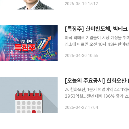
2026-05-19 15:12
대와 미국 진출 전략에 대한 자신감을 
[특징주] 한미반도체, 빅테크 
미국 빅테크 기업들이 시장 예상을 뛰어넘는
래소에 따르면 오전 10시 43분 한미반
되고 있다. 이날 장 초반 39만2500원까지 급
2026-04-30 10:56
파벳·아마존·메타·마이크로소프트(MS)
[오늘의 주요공시] 한화오션·
△ 한화오션, 1분기 영업이익 4411억원…전년 대비 70
2953억원…전년 대비 136% 증가 △ 엔젠바이오, 220억원 규모 주주배정 후 실권주 일반공모 유
상증자 결정 △ 안랩, 1분기 영업이익 19억원…전년 대비 84% 증가 △ 한화시스템, 1분기 영업이
2026-04-27 17:04
익 343억원…전