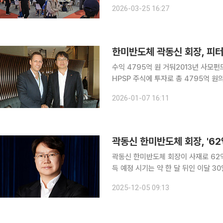
시장 공략에 속도를 낸다. 한미반도체는 중국 상하이에서 열리는 ‘2026 세미콘 차이나’에 공식 스
2026-03-25 16:27
폰서로 참가해 ‘2.5D TC 본더 40’과 ‘
한미반도체 곽동신 회장, 피터
수익 4795억 원 거둬2013년 사모펀드 투자 계기 한미반도체 법인과 
HPSP 주식에 투자로 총 4795억 
업 경쟁력 강화에 활용할 계획이다. 한미반도체와 곽 회장은 2021년 6월 이사회 결의를 통해 각각
2026-01-07 16:11
375억 원씩 총 750억 원을 HPSP
곽동신 한미반도체 회장, '62
곽동신 한미반도체 회장이 사재로 62억 원 규모의 자
득 예정 시기는 약 한 달 뒤인 이달 30일로, 장내에
장은 2023년부터 총 534억8000만
2025-12-05 09:13
분율은 33.51%에서 33.56%로 약 0