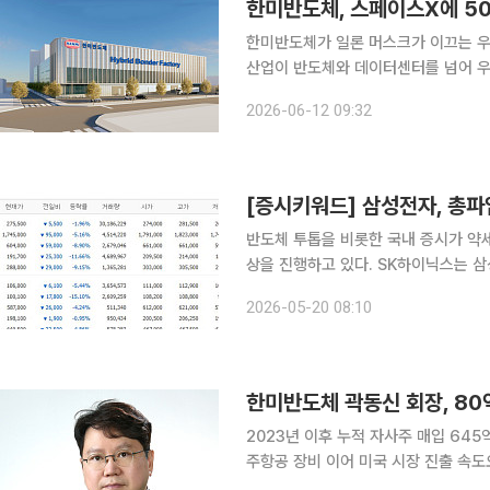
한미반도체, 스페이스X에 50
한미반도체가 일론 머스크가 이끄는 우
산업이 반도체와 데이터센터를 넘어 우
나선 것으로 풀이된다. 한미반도체는 스페이스X 주식 500억원어치를 취득한다고 15일 공시했다.
2026-06-12 09:32
스페이스X는 일론 머스크가 설립한 세
[증시키워드] 삼성전자, 총파
반도체 투톱을 비롯한 국내 증시가 약
상을 진행하고 있다. SK하이닉스는 삼
20일 금융투자업계에 따르면 장 시작
2026-05-20 08:10
현대차, LG
2023년 이후 누적 자사주 매입 645
주항공 장비 이어 미국 시장 진출 속도오너
도체 곽동신 회장이 80억원 규모 자사주