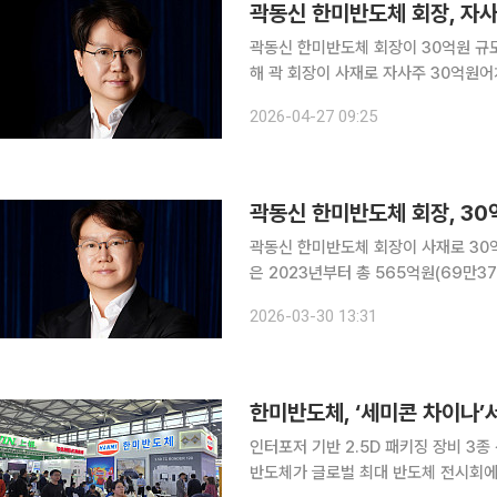
곽동신 한미반도체 회장, 자사
곽동신 한미반도체 회장이 30억원 규모의 자사주 매입을
해 곽 회장이 사재로 자사주 30억원어
계획에 따른 것이다. 취득 단가는 주당 31만5407원이다. 이번 매입으로 곽 회장이 2023년 이후
2026-04-27 09:25
취득한 자사주 규모는 총 565억원으로
곽동신 한미반도체 회장, 30
곽동신 한미반도체 회장이 사재로 30억
은 2023년부터 총 565억원(69만3722주)의 자
일로 장내에서 취득할 예정이다. 이번 
2026-03-30 13:31
다. 곽 회장은 2023년부터 본격적
인터포저 기반 2.5D 패키징 장비 3종 
반도체가 글로벌 최대 반도체 전시회에