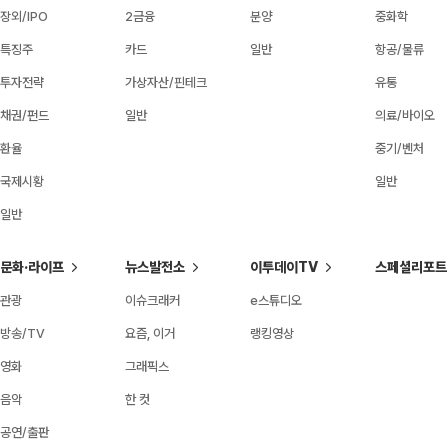
장외/IPO
2금융
분양
중화학
특징주
카드
일반
항공/물류
투자전략
가상자산/핀테크
유통
채권/펀드
일반
의료/바이오
환율
중기/벤처
국제시황
일반
일반
문화·라이프
뉴스발전소
이투데이TV
스페셜리포트
관광
이슈크래커
e스튜디오
방송/TV
요즘, 이거
랭킹영상
영화
그래픽스
음악
한 컷
공연/출판