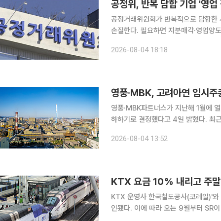
공정위, 반복 담합 기업 '영업
공정거래위원회가 반복적으로 담합한 
손질한다. 필요하면 지분매각·영업양도
이션(앱)·앱마켓 등 디지털 시장의 불
2026-08-04 18:18
지자체 등에 직접 수사기관 고발권을 
영풍·MBK, 고려아연 임시주
영풍·MBK파트너스가 지난해 1월에 
하하기로 결정했다고 4일 밝혔다. 최근 영풍·MBK파트너스는 당초 이 사건 소송을 제기한 목적을
모두 달성한 상태라는 판단에서 법원에
2026-08-04 13:52
에서의 일괄적인 사건 해결을 위한 소
KTX 요금 10% 내리고 주말
KTX 운영사 한국철도공사(코레일)'와 
인됐다. 이에 따라 오는 9월부터 SR
으로 더 낮은 SRT 수준으로 맞춰진다.