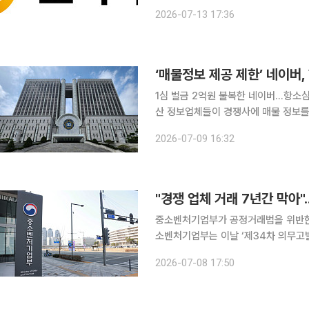
기주주총회의 효력과 의결권 제한의 적
2026-07-13 17:36
고려아연은 13일 입장문을 내고 “이번 
1심 벌금 2억원 불복한 네이버…항소심 첫
산 정보업체들이 경쟁사에 매물 정보를
에서 벌금 2억원을 선고받은 네이버가 항소심에서 무죄
2026-07-09 16:32
(윤원묵 송중호 엄철 부장판사)는 9일
"경쟁 업체 거래 7년간 막아
중소벤처기업부가 공정거래법을 위반한 
소벤처기업부는 이날 ‘제34차 의무
검찰 고발을 공정거래위원회에 요청하
2026-07-08 17:50
발한 6개 법률(하도급법·공정거래법