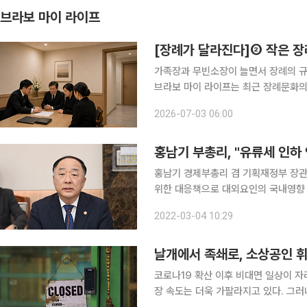
브라보 마이 라이프
[장례가 달라진다]② 작은 장
가족장과 무빈소장이 늘면서 장례의 규
브라보 마이 라이프는 최근 장례문화의
확산과 가격 투명성 문제를 살펴본다. 빈소를 차리지 않는 장례에 대한 관심이 커지고 있다. 시장조
2026-07-03 06:00
사 전문기업 마크로밀엠브레인 트렌드모
홍남기 부총리, "유류세 인하 
홍남기 경제부총리 겸 기획재정부 장관
위한 대응책으로 대외요인의 국내영향
들에게 물가 안정 협조를 요청했다. 홍남기 부총리는 "높은 물가상승률은 실질소득을 감소시켜 민생
2022-03-04 10:29
과 경기회복을 저해할 수 있으므로 거
날개에서 족쇄로, 소상공인 
코로나19 확산 이후 비대면 일상이 자리 잡으면서 네이버, 카카오, 쿠팡 등 대형 온라인 플랫폼의 성
장 속도는 더욱 가팔라지고 있다. 그