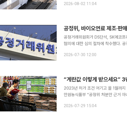
2026-08-02 11:04
공정거래위원회는 코레일이 SR로부터
공정위, 바이오연료 제조·판매
공정거래위원회가 DS단석, SK에코프
혐의에 대한 심의 절차에 착수했다. 공정위는 30일 7개 바이오연료 제조 및 판매사업자들의 공정거
래법 위반 혐의를 담은 심사보고서를 
2026-07-30 12:00
오연료 제조 및 판매사업자들은 DS단
2023년 허가 조건 어기고 올 1월까
만원농식품부 “공정위 처분만 근거 아냐…생산·유통 직접
해 회원 농가에 문자로 돌린 대한산란
2026-07-29 15:04
을 결정·통지하지 않는다는 허가 조건