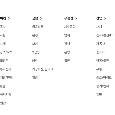
마켓
금융
부동산
산업
공시
금융정책
시장동향
재계
시황
은행
업계
전자/통신/IT
시세
보험
정책
자동차
장외/IPO
2금융
분양
중화학
특징주
카드
일반
항공/물류
투자전략
가상자산/핀테크
유통
채권/펀드
일반
의료/바이오
환율
중기/벤처
국제시황
일반
일반