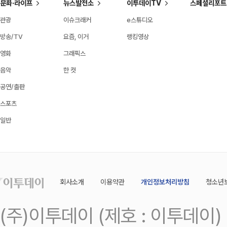
문화·라이프
뉴스발전소
이투데이TV
스페셜리포트
관광
이슈크래커
e스튜디오
방송/TV
요즘, 이거
랭킹영상
영화
그래픽스
음악
한 컷
공연/출판
스포츠
일반
회사소개
이용약관
개인정보처리방침
청소년
(주)이투데이 (제호 : 이투데이