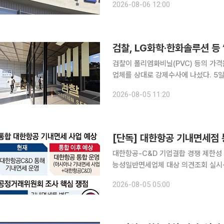
2026-08-06 12:00
에 오르게 됐다. 법정 상한을 단순 적
검찰, LG화학·한화솔루션 등 
검찰이 폴리염화비닐(PVC) 등의 가격
업체를 상대로 강제수사에 나섰다. 5일 서울중앙지검 공정거래조사부(나희석 부장검사)는 이날 오
전부터 LG화학, 한화솔루션, 애경케미칼
2026-08-05 11:20
건 관련자에 대해 공정거래법위반 혐
대한항공-C&D 기업결합 경쟁 제한성
능성일반면세업체 대상 의견조회 실시⋯
수도 한 달 연기 공정거래위원회가 대한항공과 아시아나항공의 합병 절차가 막바지에 접어든 가운
2026-08-05 05:00
데 ‘기내면세 사업의 독과점’ 가능성에