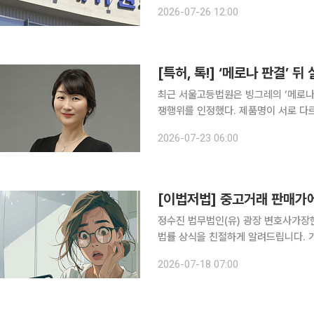
정위는 2017년 11월부터 2023년
2026-07-26 12:00
대해 사전에 낙찰예정자와 낙찰물량
[특허, 톡!] ‘메로나 판결’ 
최근 서울고등법원은 빙그레의 ‘메로나’
쟁행위를 인정했다. 제품명이 서로 다
자의 상품을 나타내는 표지로 널리 인
2026-07-23 06:00
수 있다고 판단한 
정수진 법무법인(유) 광장 변호사가장현 법무법인(유) 광
법률 상식을 친절하게 알려드립니다. 가
하지만 막상 맞닥트리면 당황할 수 있는
2026-07-18 07:00
뚱한 주제도 기존 판례와 법리를 비교