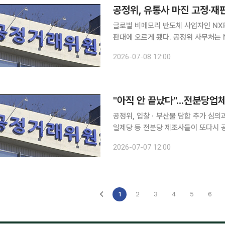
공정위, 유통사 마진 고정·재판
글로벌 비메모리 반도체 사업자인 NX
판대에 오르게 됐다. 공정위 사무처는 NXP와 ADI의 위반 혐의와 제재 의견을 담은 심사보고서를
당사자에게 송부하고 위원회에 제출했다고 8일 밝혔다. 심사보고서
2026-07-08 12:00
행위 사실과 제재 의견을 담은 문서로
"아직 안 끝났다"...전분당업
공정위, 입찰ㆍ부산물 담합 추가 심의과징금 최대 50
일제당 등 전분당 제조사들이 또다시 
격을 담합한 혐의로 추가 과징금 규모가 수천억원
2026-07-07 12:00
전분당 제조 및 판매사업자들의 위반 
1
2
3
4
5
6