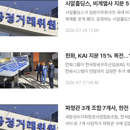
시알홀딩스, 비계열사 지분 
시알홀딩스가 일반지주회사의 국내 비
제재를 받게 됐다. 공정위는 시알홀딩스가 '독점규제 및 공정거래에 관한 법률'(공정거래법)상 지주
회사 행위제한규정을 위반한 행위에 대
2026-07-29 12:00
다. 공정거래법에서는 지주회사가 계
한화, KAI 지분 15% 목전
한화그룹이 한국항공우주산업(KAI) 지
한화시스템이 연말까지 설정한 추가 매
커졌다. 한화가 우주 발사체부터 항공기
2026-07-27 09:40
파형관 3개 조합·7개사, 한전
국합성수지파형관사업협동조합, 한국플
아이 등 7개 사업자가 파형관 구매 입