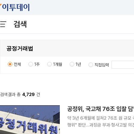
검색
전체
1주
1개월
1년
직접입력
검색결과 총
4,729
건
공정위, 국고채 76조 입찰 
약 3년 6개월에 걸쳐2 76조 원 규
행위" 판단...과징금 부과·형사고발 의견 제시 국내 주요 증권사와 은행 등 15개
(PD) 사업자가 76조2000억원 