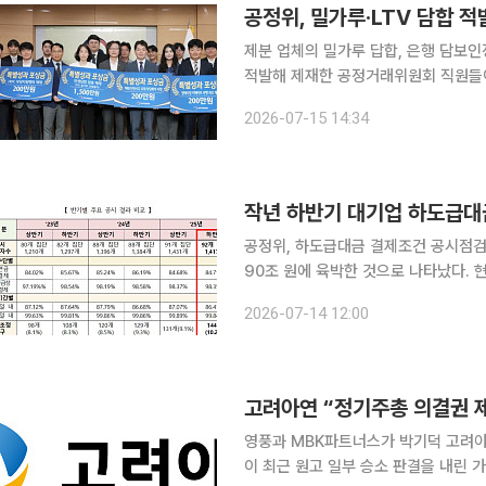
공정위, 밀가루·LTV 담합 
제분 업체의 밀가루 답합, 은행 담보인
적발해 제재한 공정거래위원회 직원들이 특별 포상금을 받았
특별성과 포상금 수여식을 열고 총 21
2026-07-15 14:34
역대 최대 규모 과징금을 부과한 밀가
작년 하반기 대기업 하도급대
공정위, 하도급대금 결제조건 공시점검 결과 지난해 하반기 대기업 집단의 하도급 
90조 원에 육박한 것으로 나타났다. 
다. 하도급 대금은 대부분 법정 지급 기간의
2026-07-14 12:00
회는 14일 이런 내용이 담긴 '2025
고려아연 “정기주총 의결권 
영풍과 MBK파트너스가 박기덕 고려아
이 최근 원고 일부 승소 판결을 내린 