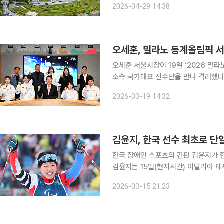
2026-04-29 14:38
의 달을 맞아 온 가족이 함께 즐길 수
오세훈, 밀라노 동계올림픽 서
오세훈 서울시장이 19일 ‘2026 
소속 국가대표 선수단을 만나 격려했다. 시는 이날 정오 서울시청 집무실에서 오 시장 주재로
픽 참가 서울대표 선수단 초청 간담회를 열었다고 밝혔다. 이날 
2026-03-19 14:32
계주 금메달리스트인 심석희를 비롯해 
김윤지, 한국 선수 최초로 단일
한국 장애인 스포츠의 간판 김윤지가 한
김윤지는 15일(현지시간) 이탈리아 
나담페초 동계패럴림픽 크로스컨트리 스
2026-03-15 21:23
록으로 우승했다. 김윤지는 