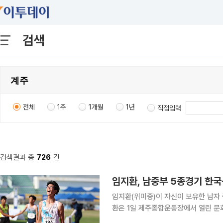
검색
전체
1주
1개월
1년
직접입력
검색결과 총
726
건
임지환, 남중부 5종경기 한국
임지환(위미중)이 자신이 보유한 남자 중
환은 1일 제주종합운동장에서 열린 문
중부 5종경기에서 합계 3710점을 획득해 우승했다. 종전 기록은 임지환