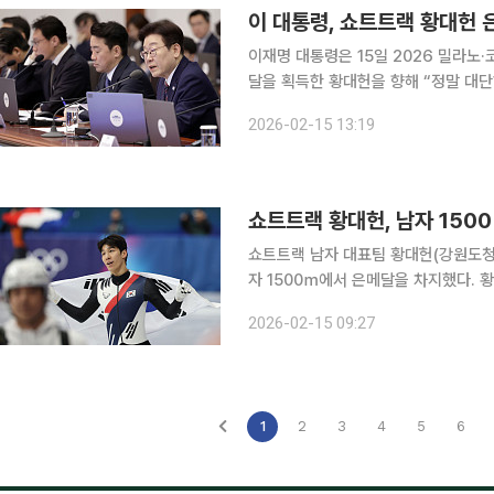
이재명 대통령은 15일 2026 밀라노
달을 획득한 황대헌을 향해 “정말 대단하고, 자랑스럽다
라는 제목의 글을 올려 “값진 은메달을
2026-02-15 13:19
었다. 황대헌은 이날(한국시간) 이
쇼트트랙 남자 대표팀 황대헌(강원도청
자 1500ｍ에서 은메달을 차지했다. 황대헌은 15일(한국시간) 이탈리아 밀라노 아이스스케이팅 아
레나에서 열린 남자 1500ｍ 결승에서
2026-02-15 09:27
어 두 번째로
1
2
3
4
5
6