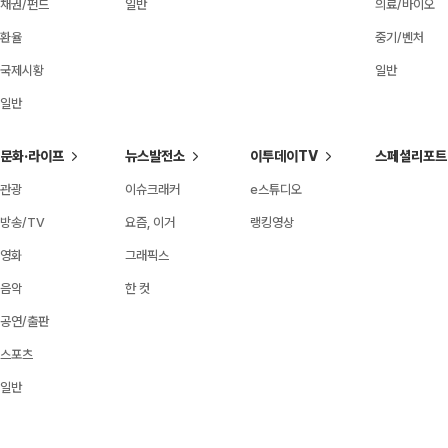
채권/펀드
일반
의료/바이오
환율
중기/벤처
국제시황
일반
일반
문화·라이프
뉴스발전소
이투데이TV
스페셜리포트
관광
이슈크래커
e스튜디오
방송/TV
요즘, 이거
랭킹영상
영화
그래픽스
음악
한 컷
공연/출판
스포츠
일반