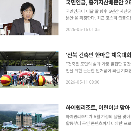
국민연금, 중기자산배분안 2
국민연금이 이달 말 향후 5년간 자산군
분안’을 확정한다. 최근 코스피 급등으
부에 시장의 관심이 쏠린다. 15일 보건복지부에 따르면 국민연금 기금운용위원회는 이날 정부서울
2026-05-16 01:05
청사에서 회의를 열고 중기자산배분안 
‘전북 건축인 한마음 체육대회
“건축은 도민의 삶과 가장 밀접한 공간
전을 위한 든든한 밑거름이 되길 기대
음 체육대회’에 참석해 이같이 강조했다. 11일 전북자치도에 따르면, 지난 9일 완주 모악산
2026-05-11 08:00
에서 열린 '건축인 한마음 체육대회’에
하이원리조트가 5월 가정의 달을 맞아
활동부터 공연 콘텐츠까지 다양한 프로
이와 부모 세대를 동시에 겨냥한 구성도 특징이다. 강원랜드가 운영하는 