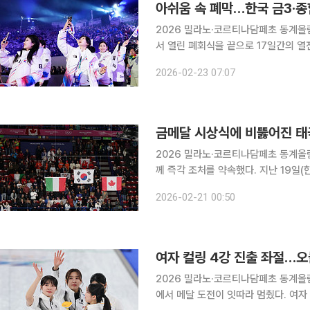
아쉬움 속 폐막…한국 금3·종합
2026 밀라노·코르티나담페초 동계올
서 열린 폐회식을 끝으로 17일간의 열
이번 대회에서 한국 선수단은 금메달 3개
2026-02-23 07:07
다. 대한민국은 선수 71명 등 130명
2026 밀라노·코르티나담페초 동계올
께 즉각 조처를 약속했다. 지난 19일(한국시간) 이탈리아 밀라노 아이스스케이팅 아레나에서 열린
쇼트트랙 여자 3000m 계주 결승에서 
2026-02-21 00:50
다. 기쁜 순간이었지만 김빠지는 상황
여자 컬링 4강 진출 좌절…오
2026 밀라노·코르티나담페초 동계올림
에서 메달 도전이 잇따라 멈췄다. 여자