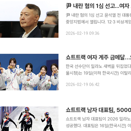
尹 내란 혐의 1심 선고 윤석열 전 대통령의 내란 우두머리 혐의 사건 1심 선고가 19일 오후 3시 서울
중앙지법에서 열립니다. 12·3 비상계엄
석할 예정이며, 선고 장면은 방송과 
2026-02-19 09:36
기소된 것은 헌정사상 처음이었습니다.
쇼트트랙 여자 계주 금메달…오
한국 선수단이 밀라노 새벽을 뒤집었다. 최민정·김길리(이상 성남시청)·노도희(화성시청)·심석
울시청)는 19일(이하 한국시간) 이탈
코르티나담페초 동계 올림픽 쇼트트랙 여
2026-02-19 06:42
쇼트트랙 남자 대표팀이 2026 밀라노
성공했다. 대표팀은 16일(한국시간) 이탈리아 밀라노 아이스스케이팅 아레나에서 열린 남자