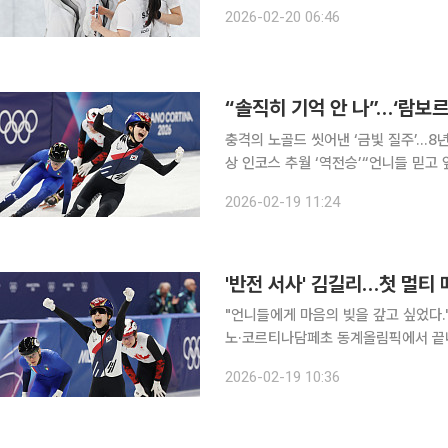
서도 시상대 진입은 이루지 못했다. 
2026-02-20 06:46
다. 여자 컬링 대표팀은 20일 이
충격의 노골드 씻어낸 ‘금빛 질주’…8
상 인코스 추월 ‘역전승’“언니들 믿고 앞만 보고 달
주했다. 한국 여자 쇼트트랙 대표팀이 
2026-02-19 11:24
픽 계주 금메달을
'반전 서사' 김길리…첫 멀티
"언니들에게 마음의 빚을 갚고 싶었다.
노·코르티나담페초 동계올림픽에서 끝내 약속을 지켰다. 김길리는 1
아이스스케이팅 아레나에서 열린 여자 
2026-02-19 10:36
으며 한국 선수단의 첫 멀티 메달리스트