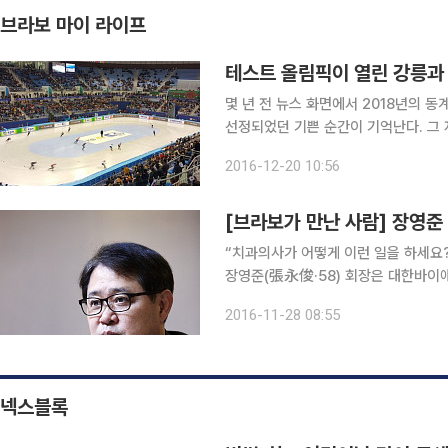
브라보 마이 라이프
테스트 올림픽이 열린 강릉과
몇 년 전 뉴스 화면에서 2018년의 
선정되었던 기쁜 순간이 기억난다. 그
던 우리 국민도 환호했었다. 많은 경쟁
2016-12-20 10:56
다니 스포츠계뿐 아니라 관광으로도 아
[브라보가 만난 사람] 장영
“치과의사가 어떻게 이런 일을 하세요
장영준(張永俊·58) 회장은 대한바이
는다고 했다. 아마 조 장관이 아니라
2016-11-28 08:55
기 동계스포츠를 대표하는 자리에 치과
넥스블록