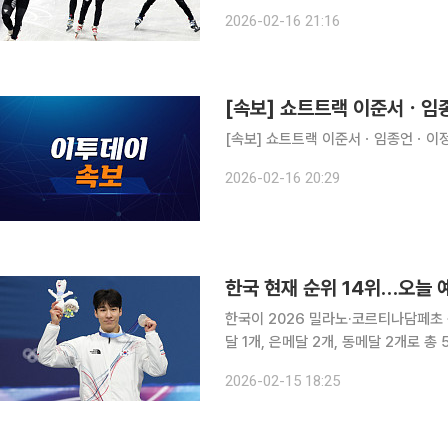
5000m 계주 준결승 2조 경기에서 6
2026-02-16 21:16
임종언(고양시청), 신동민(화성시청), 
[속보] 쇼트트랙 이준서ㆍ임종언ㆍ이정민
2026-02-16 20:29
한국 현재 순위 14위…오늘 
한국이 2026 밀라노·코르티나담페초 
달 1개, 은메달 2개, 동메달 2개로 총
랙 남자 1500ｍ에서 황대헌(강원도청)
2026-02-15 18:25
날 쇼트트랙 여자 3000ｍ 계주에서는