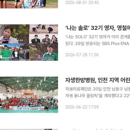
2026-08-01 20:45
24회 전국 중·고등학교 육상경기 선
‘나는 솔로’ 32기 영자, 영
‘나는 SOLO’ 32기 영자가 이미 
된다. 29일 방송되는 SBS Plus·ENA ‘나는 SOLO’에서 ‘슈퍼 데이트권’ 7장을 놓고 펼치는 팀전
과 함께 영철·영자의 미묘한 관계 변화가 그려진다. 32기는 팀전 마지막 
2026-07-28 11:06
다. 냇가를 가로질러 달리는 코스에서
자생한방병원, 인천 지역 어린
자생의료재단은 20일 인천 남동구 남
자생 꿈나무 올림픽’을 개최했다고 22일 밝혔다. 자생 꿈나무 올림픽은 201
들의 건강 증진과 정서 함양을 위해 이
2026-06-22 17:09
전국 각 지역을 순회하며 열렸으며, 지