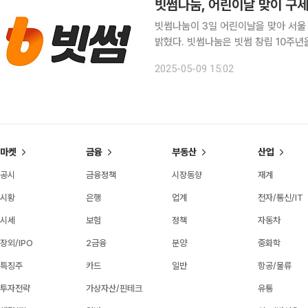
빗썸나눔, 어린이날 맞이 구
빗썸나눔이 3일 어린이날을 맞아 서
밝혔다. 빗썸나눔은 빗썸 창립 10주년을 기념해 고객에게 받은 사랑을 사회에 환원하고자 2024년
공식 출범해 다양한 사회공헌을 실천하고 있다. 2018년 설립 100주년을 맞은 
2025-05-09 15:02
년 부모를 잃고 거리를 방황하는 아이
마켓
금융
부동산
산업
공시
금융정책
시장동향
재계
시황
은행
업계
전자/통신/IT
시세
보험
정책
자동차
장외/IPO
2금융
분양
중화학
특징주
카드
일반
항공/물류
투자전략
가상자산/핀테크
유통