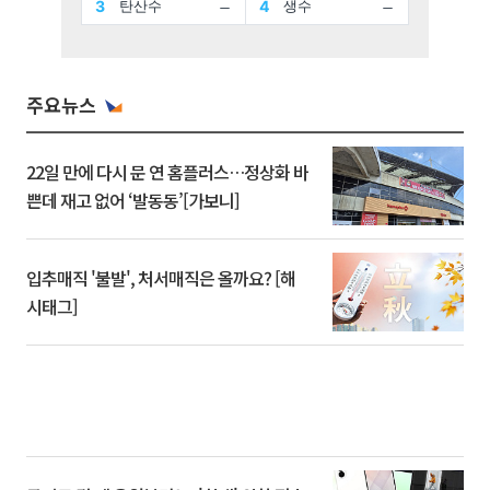
주요뉴스
22일 만에 다시 문 연 홈플러스…정상화 바
쁜데 재고 없어 ‘발동동’[가보니]
입추매직 '불발', 처서매직은 올까요? [해
시태그]