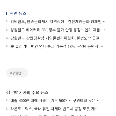
관련 뉴스
강원랜드, 단종문화제서 지역상생ㆍ건전게임문화 캠페인 전개
강원랜드 베이커리 OV, 정부 물가 안정 동참…인기 제품 최대 10% 인하
강원랜드-강원경찰청-게임물관리위원회, 불법도박 근절 위해 ‘맞손’…공동 대응체계 구축
美 클래리티 법안 연내 통과 가능성 13%…상원 문턱서 제동
#강원랜드
김우람 기자의 주요 뉴스
매출 4000억대에 시총은 겨우 500억…구영테크 낮은 몸값에 저가 승계 마무리
라온로보틱스, 국내 유일 차세대 반도체 공정 로봇 개발 ‘고객사 테스트 진행’