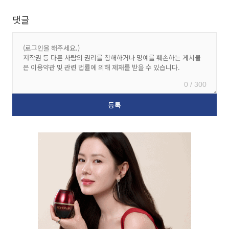
댓글
0 / 300