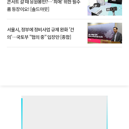
콘서트 갈 때 응원봉만?⋯'최애' 위한 필수
품 등장이오! [솔드아웃]
서울시, 정부에 정비사업 규제 완화 '건
의'⋯국토부 "협의 중" 입장만 [종합]