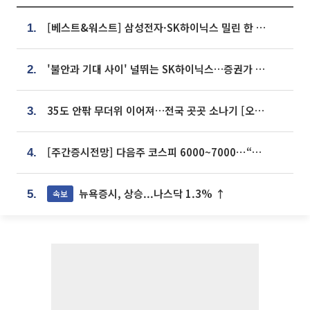
[베스트&워스트] 삼성전자·SK하이닉스 밀린 한 주…상상인증권은 85% 급등
1.
'불안과 기대 사이' 널뛰는 SK하이닉스…증권가 "HBM4·LTA 기반 펀터멘털 견고"
2.
35도 안팎 무더위 이어져…전국 곳곳 소나기 [오늘 날씨]
3.
[주간증시전망] 다음주 코스피 6000~7000⋯“外人 수급은 정책이 변수”
4.
뉴욕증시, 상승...나스닥 1.3% ↑
속보
5.