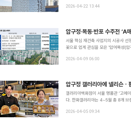
명을 꺼 탄소 배출을 줄이고, 일상 
2026-04-22 13:44
서울 핵심 재건축 사업지의 시공사 선정
꽃으로 업계 관심을 모은 '압여목성(압
19·25차, 목동6단지가 이날 일제히
2026-04-09 06:00
DL이앤씨 등 대형 건설사들이 참전할
압구정 갤러리아에 넬리슨ㆍ핌
갤러리아백화점이 서울 명품관 ‘고메이
다. 한화갤러리아는 4~5월 총 8개 브랜드가 고메이494에 순차적으로 문을 연다고 5일 밝혔다.
△넬리슨 △슈퍼보바 △핌피 △뱅인타
2026-04-05 09:34
이글 등이 차례로 오픈하며 이 가운데 