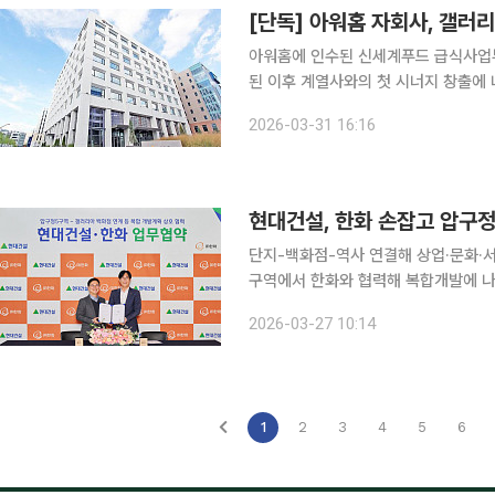
아워홈에 인수된 신세계푸드 급식사업부
된 이후 계열사와의 첫 시너지 창출에
프리미엄 외식업장을 처음 선보인다. 31일 본지 취재를 종합하면 아워홈 자회사 고메드갤러리아는
2026-03-31 16:16
4월 압구정 갤러리아백화점 명품관에 
현대건설, 한화 손잡고 압구정
단지-백화점-역사 연결해 상업·문화·서비스 결합 현대건설이 압구정 재건축 핵심 사업지인 압구정5
구역에서 한화와 협력해 복합개발에 나선
합한 단지 구현을 목표로 한다. 현대건설은 26일 서울 강남구 신사동 디에이치 갤러리에서 ㈜한화
2026-03-27 10:14
와 ‘압구정5구역 재건축사업’ 협력을 
1
2
3
4
5
6