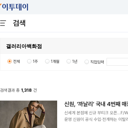
검색
전체
1주
1개월
1년
직접입력
검색결과 총
1,318
건
신원, ‘까날리’ 국내 4번째 
신세계 본점에 신규 부티크 오픈…F/W
운영 신원이 공식 수입·전개하는 이탈리아 럭셔리 남성 브랜드 '까날리(CANALI)'가 서울 중구 신세
계백화점 본점에 신규 매장을 열고 국내외 고객 공략에 나선