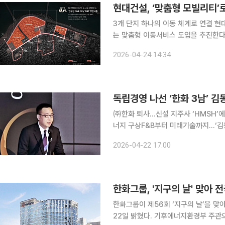
현대건설, ‘맞춤형 모빌리티’로
3개 단지 하나의 이동 체계로 연결 현대건설이 압구정 재건축 사업에 단지 내·외부 생활권을 연결하
는 맞춤형 이동서비스 도입을 추진한다
를 높이기 위한 시도다. 현대건설은 24일 압구정 2·3·5구역을 연결하는 입주민 전용 DRT(수요응
2026-04-24 14:34
답형 교통) 서비스 도입을 검토 중이라고
독립경영 나선 ‘한화 3남’ 
㈜한화 퇴사...신설 지주사 ‘HMSH’
너지 구상F&B부터 미래기술까지…‘김동선 체제’ 독자 
앤드리조트·한화갤러리아·한화비전 미래
2026-04-22 17:00
분할을 통해 출범하는 '한화머시너리앤
한화그룹, '지구의 날' 맞아 
한화그룹이 제56회 ‘지구의 날’을 맞
22일 밝혔다. 기후에너지환경부 주관으로 열리는 이번 행사는 에너지 소모가 많은 저녁 시간에 조