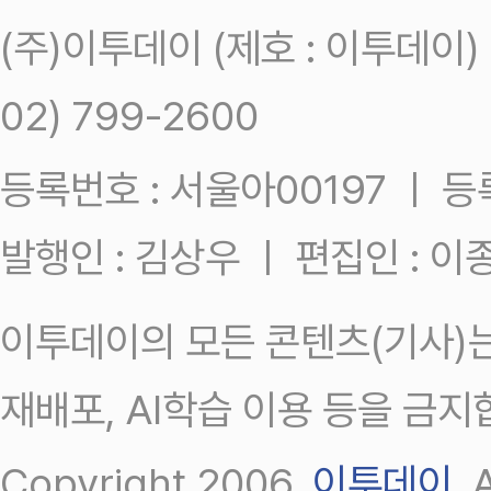
(주)이투데이 (제호 : 이투데이
02) 799-2600
등록번호 : 서울아00197 ㅣ 등록일
발행인 : 김상우 ㅣ 편집인 : 
이투데이의 모든 콘텐츠(기사)는
재배포, AI학습 이용 등을 금지
Copyright 2006.
이투데이
.