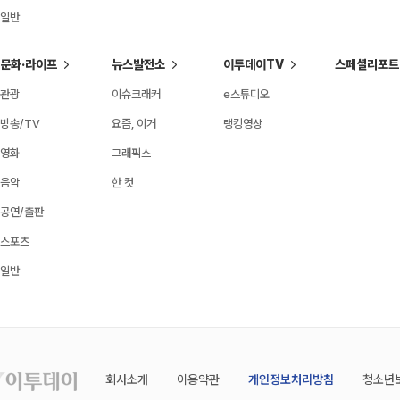
일반
문화·라이프
뉴스발전소
이투데이TV
스페셜리포트
관광
이슈크래커
e스튜디오
방송/TV
요즘, 이거
랭킹영상
영화
그래픽스
음악
한 컷
공연/출판
스포츠
일반
회사소개
이용약관
개인정보처리방침
청소년