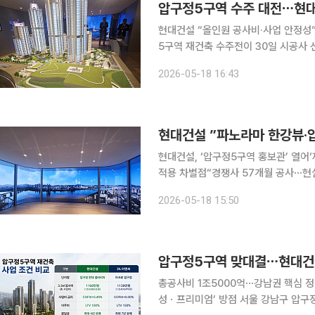
현대건설 “올인원 공사비·사업 안정성”DL이앤씨
5구역 재건축 수주전이 30일 시공사 
구정 현대’ 브랜드의 상징성과 대규모
2026-05-18 16:43
건, 한강 조망 특화 설계 등 5구역 맞
현대건설 ”파노라마 한강뷰·
현대건설, ‘압구정5구역 홍보관’ 열어
적용 차별점“경쟁사 57개월 공사⋯현실성 떨어져” 240도 파노라마 조망으
일 서울 강남구 신사동 현대건설 ‘압
2026-05-18 15:50
대비 탁 트인 한강 조망을 강점으로 내세
총공사비 1조5000억⋯강남권 핵심 정
성ㆍ프리미엄’ 방점 서울 강남구 압구정5구역 재건축 수주전이 단순 브랜드 경쟁을 넘어 공사비와