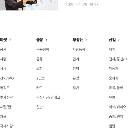
취미활동에 적극적인 50~60대 시니어들
2020-01-29 09:13
오팔세대의 오팔(OPAL)은 ‘Old Peopl
마켓
금융
부동산
산업
공시
금융정책
시장동향
재계
시황
은행
업계
전자/통신/IT
시세
보험
정책
자동차
장외/IPO
2금융
분양
중화학
특징주
카드
일반
항공/물류
투자전략
가상자산/핀테크
유통
채권/펀드
일반
의료/바이오
환율
중기/벤처
국제시황
일반