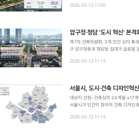
금융조건, 사업 안정성을 둘러싼 ‘조건
2026-05-15 17:00
앞세워 사업 안정성과 복합개발 구상을
압구정·청담 '도시 혁신' 본
제7차 건축위원회, 3개 안건 심의 통과압
구 압구정동과 청담동 일대가 글로벌 
라, 시민 개방공간을 결합한 복합개발이 추진된다. 서울시는 전날 열린 제
2026-05-13 11:15
구정 갤러리아 서관 건립사업(강남구 압
서울시, 도시·건축 디자인혁신
대상지 선정~건축심의 24개월→17개
서울시가 민간의 창의적 건축 디자인과
업’ 제도를 대폭 손질한다. 사업 절차
2026-05-12 11:15
를 확대해 서울 전역으로 혁신 디자인