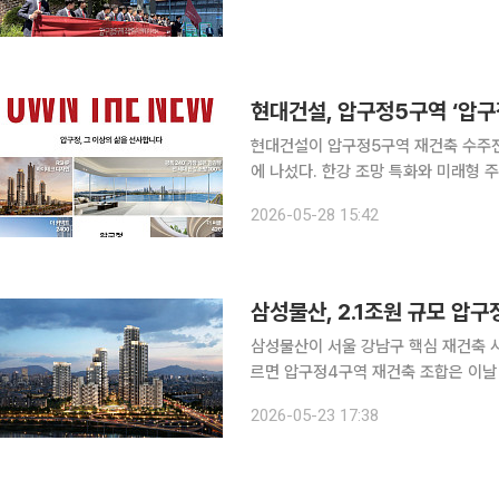
현대건설, 압구정5구역 ‘압구
현대건설이 압구정5구역 재건축 수주전
에 나섰다. 한강 조망 특화와 미래형 주
를 새로운 ‘압구정 현대’로 완성하겠다는 구상이다. 28일 현대건설은 압
2026-05-28 15:42
바탕으로 기존 고급 주거의 틀을 넘어
삼성물산, 2.1조원 규모 압
삼성물산이 서울 강남구 핵심 재건축 사업지인 압
르면 압구정4구역 재건축 조합은 이날
공사로 최종 선정했다. 삼성물산은 단독 입찰에 참여했으며 조합원 1337명 중 716명이 투표에 참
2026-05-23 17:38
여해 이 가운데 626표를 얻어 87.