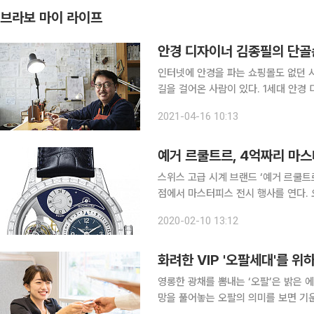
브라보 마이 라이프
안경 디자이너 김종필의 단골
인터넷에 안경을 파는 쇼핑몰도 없던 
길을 걸어온 사람이 있다. 1세대 안경
인 샤우어’를 운영 중인 김종필 대표
2021-04-16 10:13
이 기본이 된 세상으로 변했지만, 같
예거 르쿨트르, 4억짜리 마
스위스 고급 시계 브랜드 ‘예거 르쿨트르’
점에서 마스터피스 전시 행사를 연다. 오는 29일까지 진행될 이번 전시는 국내 최초로 선보이는 4
억 원 상당의 마스터피스 ‘듀오미터 
2020-02-10 13:12
제품을 한 자리에서 만나볼 수 있다. 
화려한 VIP '오팔세대'를 위하
영롱한 광채를 뽐내는 ‘오팔’은 밝은
망을 풀어놓는 오팔의 의미를 보면 기