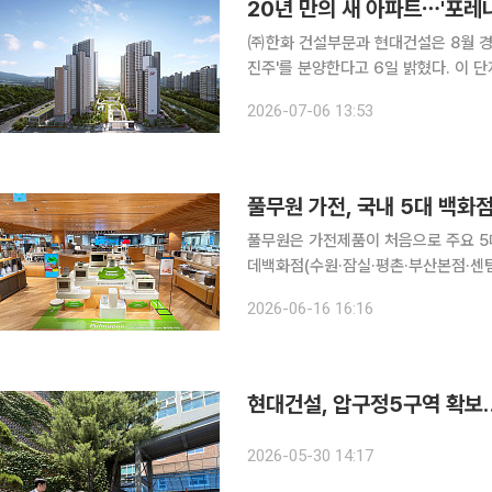
20년 만의 새 아파트⋯'포레
㈜한화 건설부문과 현대건설은 8월 경
진주'를 분양한다고 6일 밝혔다. 이 단지는 이현1-5구역 재건축정비사업을 통해 공급되며 지하 2층
~지상 최고 35층, 8개 동, 전용면적 
2026-07-06 13:53
적 59~84㎡ 398가구가 일반분양 
풀무원 가전, 국내 5대 백화
풀무원은 가전제품이 처음으로 주요 5대 백화점에
데백화점(수원·잠실·평촌·부산본점·센텀
갤러리아백화점(진주점), AK플라자(평
2026-06-16 16:16
다. 입점 제품은 듀얼 스팀 시스템을 
현대건설, 압구정5구역 확보…2
2026-05-30 14:17