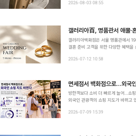
2026-08-03 08:55
31일 서울 중구 신세계백화점 본점 디
갤러리아百, 명품관서 애물·혼
갤러리아백화점은 서울 명품관에서 19일
결혼 준비 고객을 위한 다양한 혜택을 선보인다고 12일 밝혔
은 명품, 하이주얼리, 패션, 화장품, 
2026-07-12 10:58
립할 수 있다. 적립된 마일리지는 적립
면세점서 백화점으로…외국인
방한객보다 소비 더 빠르게 늘어…쇼핑
외국인 관광객의 쇼핑 지도가 바뀌고 
명품관과 패션 매장으로 옮겨가는 모습
2026-07-09 15:39
는 외국인 고객이