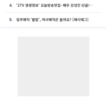
'2TV 생생정보' 오늘방송맛집- 배우 강성진 단골! 쌀국수ㆍ푸팟퐁 커리 맛집 '블○○○'
4.
입추매직 '불발', 처서매직은 올까요? [해시태그]
5.