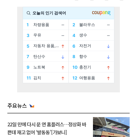
주요뉴스
22일 만에 다시 문 연 홈플러스…정상화 바
쁜데 재고 없어 ‘발동동’[가보니]