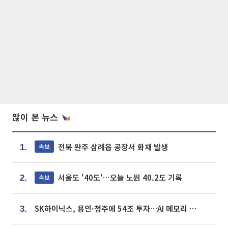
많이 본 뉴스
전북 완주 삼례읍 공장서 화재 발생
속보
1.
서울도 '40도'…오늘 노원 40.2도 기록
속보
2.
SK하이닉스, 용인·청주에 54조 투자…AI 메모리 생산기지 키운다
3.