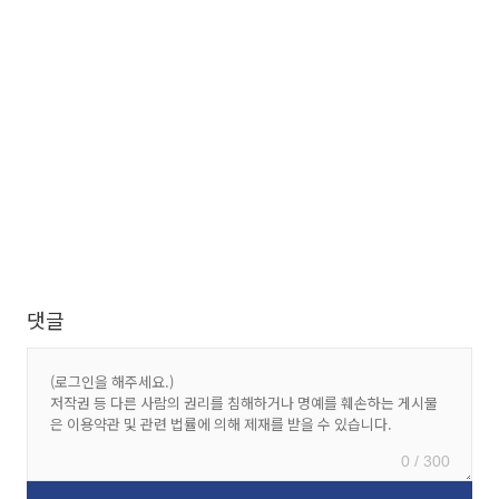
댓글
0 / 300