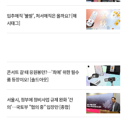
입추매직 '불발', 처서매직은 올까요? [해
시태그]
콘서트 갈 때 응원봉만?⋯'최애' 위한 필수
품 등장이오! [솔드아웃]
서울시, 정부에 정비사업 규제 완화 '건
의'⋯국토부 "협의 중" 입장만 [종합]