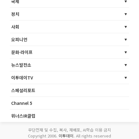
국제
정치
사회
오피니언
문화·라이프
뉴스발전소
이투데이TV
스페셜리포트
Channel 5
위너스IR클럽
무단전재 및 수집, 복사, 재배포, AI학습 이용 금지
Copyright 2006.
이투데이
. All rights reserved