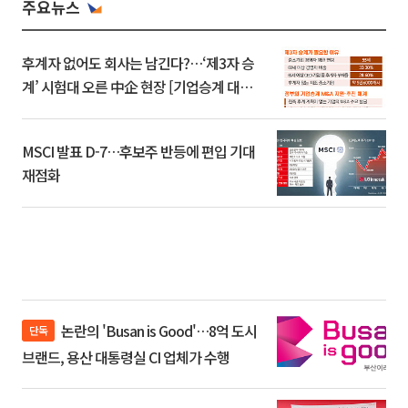
주요뉴스
후계자 없어도 회사는 남긴다?…‘제3자 승
계’ 시험대 오른 中企 현장 [기업승계 대전
환]
MSCI 발표 D-7…후보주 반등에 편입 기대
재점화
논란의 'Busan is Good'…8억 도시
단독
브랜드, 용산 대통령실 CI 업체가 수행