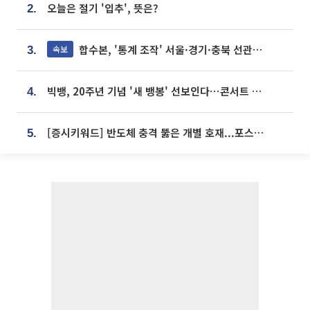
오늘은 절기 '입추', 뜻은?
2.
합수본, '통계 조작' 서울·경기·충북 선관위 등 추가 압수수색
속보
3.
빅뱅, 20주년 기념 '새 뱅봉' 선보인다⋯콘서트 앞두고 팝업 개최
4.
[증시키워드] 반도체 충격 뚫은 개별 호재...포스코퓨처엠·에코프로·한화솔루션 '눈길'
5.