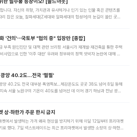
 위한 필수품 등장이오! [솔드아웃]
합니다. 자신의 취향, 가치관과 유사하거나 인기 있는 인물 혹은 콘텐츠를
'가 자리 잡은 오늘, 잘파세대(Z세대와 알파세대의 합성어)의 눈길이 쏠린 곳은
리는 공연장. 응원봉만큼이나 눈에 띄는 게 있습니다. 공연이 시작되기
 '건의'⋯국토부 "협의 중" 입장만 [종합]
급 부족 원인진단 및 대책 관련 브리핑 서울시가 재개발·재건축을 통한 주택
비사업으로 인한 '이주 대란' 우려와 정부와의 정책 엇박자 논란에 대해 정
실장은 2031년까지 31만 가구 착공 목표에 차질이 없다는 입장이나,
·광양 40.2도…전국 '펄펄'
·광양 40.2도 전국 대부분 폭염특보…체감온도도 곳곳 38도 넘어 8일 동해
지속 서울 노원구의 기온이 40도를 넘어선 데 이어 경기 하남과 전남 광양
. 전국 대부분 지역에 폭염특보가 내려진 가운데 곳곳에서 39~40도 안팎
켓 상·하한가 주문 한시 금지
마켓에서 발생하는 가격 왜곡 현상을 방지하기 위해 이달 12일부터 프리마켓
기로 했다. 7일 넥스트레이드는 최근 프리마켓에서 발생한 소량의 상·하한
, 주문 오류로 인한 가격 급등락을 최소화하기 위한 비상 대응방안을 발표