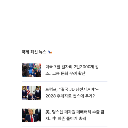
국제 최신 뉴스
미국 7월 일자리 2만3000개 감
소…고용 둔화 우려 확산
트럼프, “결국 JD 당선시켜야”⋯
2028 후계자로 밴스에 무게?
美, 텅스텐 폐자원·폐배터리 수출 금
지…中 의존 줄이기 총력