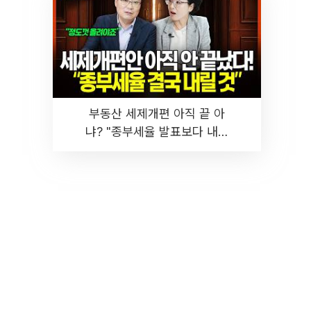
부동산 세제개편 아직 끝 아
냐? "종부세율 발표보다 내릴
것" 장기거주·양도세 전망 I 집
땅지성 I 김인만, 진미윤