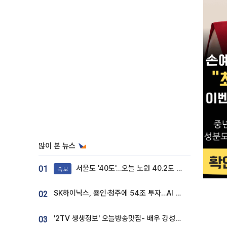
많이 본 뉴스
서울도 '40도'…오늘 노원 40.2도 기록
01
속보
SK하이닉스, 용인·청주에 54조 투자…AI 메모리 생산기지 키운다
02
'2TV 생생정보' 오늘방송맛집- 배우 강성진 단골! 쌀국수ㆍ푸팟퐁 커리 맛집 '블○○○'
03