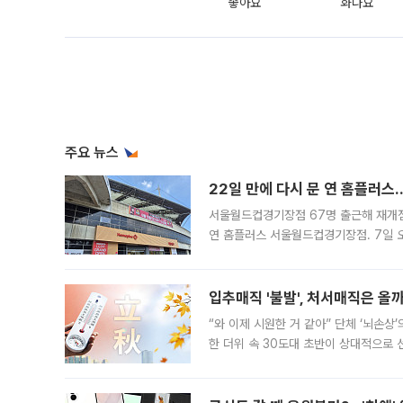
좋아요
화나요
주요 뉴스
22일 만에 다시 문 연 홈플러스
서울월드컵경기장점 67명 출근해 재개점 
연 홈플러스 서울월드컵경기장점. 7일 
우유, 과일 같은 신선식품이 차근차근 자
입추매직 '불발', 처서매직은 올
“와 이제 시원한 거 같아” 단체 ‘뇌손상
한 더위 속 30도대 초반이 상대적으로
지역에 있었습니다. 7월 말에는 서풍과