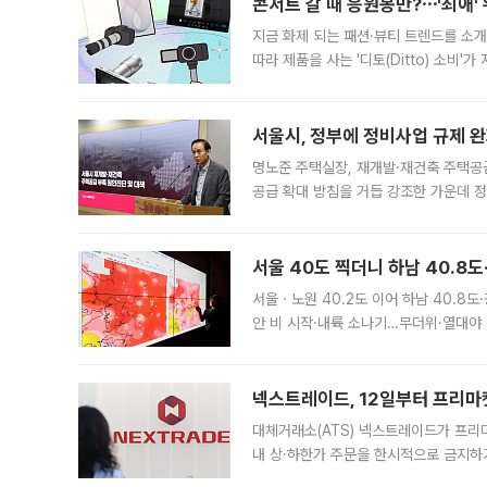
콘서트 갈 때 응원봉만?⋯'최애'
지금 화제 되는 패션·뷰티 트렌드를 소개
따라 제품을 사는 '디토(Ditto) 소비
어디일까요? 아이돌 콘서트 시작을 기다
서울시, 정부에 정비사업 규제 완화
명노준 주택실장, 재개발·재건축 주택공
공급 확대 방침을 거듭 강조한 가운데 정
면 반박하고 나섰다. 명노준 서울시 주택
서울 40도 찍더니 하남 40.8도
서울ㆍ노원 40.2도 이어 하남 40.8도
안 비 시작·내륙 소나기…무더위·열대야 
에서도 40도를 웃도는 기온이 관측됐다
의 극심한
넥스트레이드, 12일부터 프리마
대체거래소(ATS) 넥스트레이드가 프리
내 상·하한가 주문을 한시적으로 금지하
가 체결 사례와 관련해 설명자료를 내고