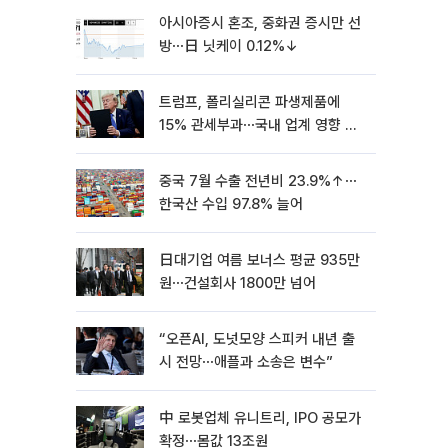
아시아증시 혼조, 중화권 증시만 선
방⋯日 닛케이 0.12%↓
트럼프, 폴리실리콘 파생제품에
15% 관세부과⋯국내 업계 영향 촉
각 [종합]
중국 7월 수출 전년비 23.9%↑⋯
한국산 수입 97.8% 늘어
日대기업 여름 보너스 평균 935만
원⋯건설회사 1800만 넘어
“오픈AI, 도넛모양 스피커 내년 출
시 전망⋯애플과 소송은 변수”
中 로봇업체 유니트리, IPO 공모가
확정⋯몸값 13조원