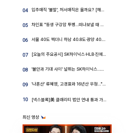
입추매직 '불발', 처서매직은 올까요? [해시태그]
04
차인표 "동생 구강암 투병…떠나보낼 때 가장 힘들었다”
05
서울 40도 찍더니 하남 40.8도·광양 40.2도…전국 '펄펄'
06
[오늘의 주요공시] SK하이닉스·HLB·진에어·포스코홀딩스·네이버·대우건설 등
07
'불안과 기대 사이' 널뛰는 SK하이닉스…증권가 "HBM4·LTA 기반 펀터멘털 견고"
08
'나혼산' 류혜영, 고경표와 16년산 우정…"자취방서 부모님과 마주쳐"
09
10
[넥스블록]美 클래리티 법안 연내 통과 가능성 13%…상원 문턱서 제동
최신 영상