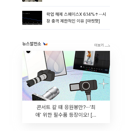
락업 해제 스페이스X 6.14%↑⋯시
장 충격 제한적인 이유 [마켓핫]
뉴스발전소
콘서트 갈 때 응원봉만?⋯'최
애' 위한 필수품 등장이오! [솔
드아웃]