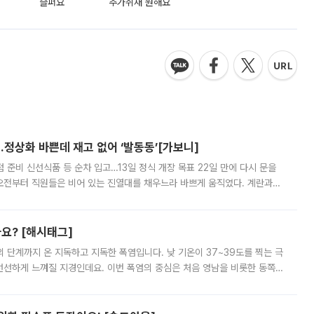
슬퍼요
추가취재 원해요
…정상화 바쁜데 재고 없어 ‘발동동’[가보니]
준비 신선식품 등 순차 입고…13일 정식 개장 목표 22일 만에 다시 문을
오전부터 직원들은 비어 있는 진열대를 채우느라 바쁘게 움직였다. 계란과
리를 잡기 시작했지만, 매장 곳곳엔 여전히 텅 빈 매대가 먼저 눈에 들어왔
까요? [해시태그]
’의 단계까지 온 지독하고 지독한 폭염입니다. 낮 기온이 37~39도를 찍는 극
 선선하게 느껴질 지경인데요. 이번 폭염의 중심은 처음 영남을 비롯한 동쪽
 북서풍이 산맥을 넘어 영남 쪽으로 내려오면서 뜨겁고 건조해졌는데요.