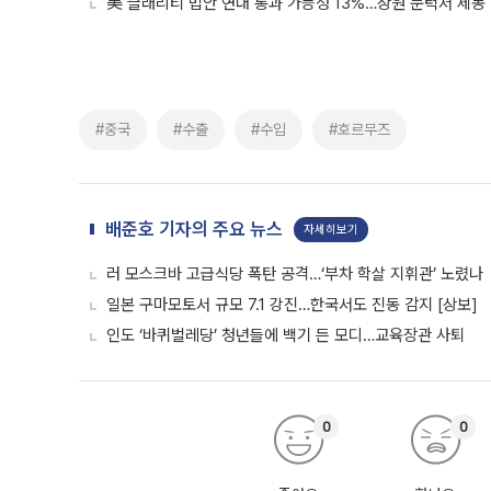
美 클래리티 법안 연내 통과 가능성 13%…상원 문턱서 제동
#중국
#수출
#수입
#호르무즈
배준호 기자의 주요 뉴스
자세히보기
러 모스크바 고급식당 폭탄 공격…‘부차 학살 지휘관’ 노렸나
일본 구마모토서 규모 7.1 강진…한국서도 진동 감지 [상보]
인도 ‘바퀴벌레당’ 청년들에 백기 든 모디…교육장관 사퇴
0
0