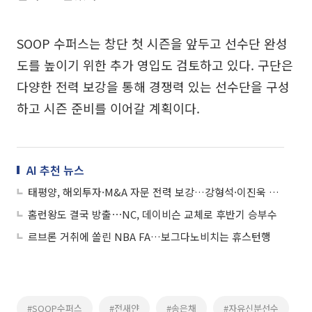
SOOP 수퍼스는 창단 첫 시즌을 앞두고 선수단 완성
도를 높이기 위한 추가 영입도 검토하고 있다. 구단은
다양한 전력 보강을 통해 경쟁력 있는 선수단을 구성
하고 시즌 준비를 이어갈 계획이다.
AI 추천 뉴스
태평양, 해외투자·M&A 자문 전력 보강…강형석·이진욱 변호사 영입
홈런왕도 결국 방출⋯NC, 데이비슨 교체로 후반기 승부수
르브론 거취에 쏠린 NBA FA…보그다노비치는 휴스턴행
#SOOP수퍼스
#전새얀
#송은채
#자유신분선수