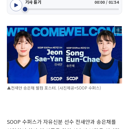
기사 듣기
00:00 / 01:54
▲전새얀 송은채 웰컴 포스터. (사진제공=SOOP 수퍼스)
SOOP 수퍼스가 자유신분 선수 전새얀과 송은채를