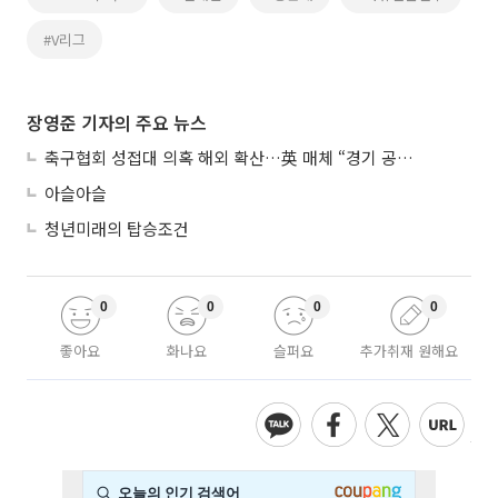
#V리그
장영준 기자의 주요 뉴스
축구협회 성접대 의혹 해외 확산…英 매체 “경기 공정성 의문”
아슬아슬
청년미래의 탑승조건
0
0
0
0
좋아요
화나요
슬퍼요
추가취재 원해요