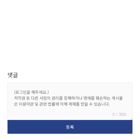
댓글
0 / 300