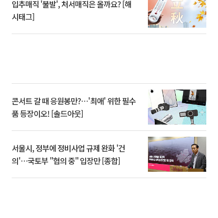
입추매직 '불발', 처서매직은 올까요? [해
시태그]
콘서트 갈 때 응원봉만?⋯'최애' 위한 필수
품 등장이오! [솔드아웃]
서울시, 정부에 정비사업 규제 완화 '건
의'⋯국토부 "협의 중" 입장만 [종합]