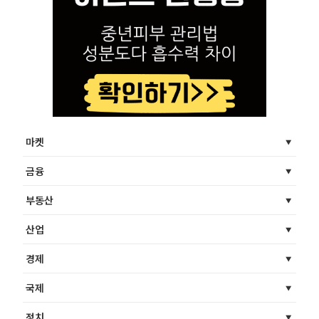
마켓
금융
부동산
산업
경제
국제
정치