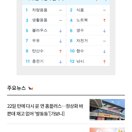
주요뉴스
22일 만에 다시 문 연 홈플러스…정상화 바
쁜데 재고 없어 ‘발동동’[가보니]