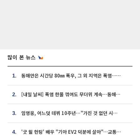
많이 본 뉴스
동해안은 시간당 80㎜ 폭우, 그 외 지역은 폭염…‘극과 극 날씨’
1.
[내일 날씨] 폭염 한풀 꺾여도 무더위 계속⋯동해안 이틀 연속 비
2.
임영웅, 어느덧 데뷔 10주년⋯"가진 것 없던 시절, 내 앞엔 20명의 팬뿐"
3.
'굿 윌 헌팅' 배우 "기아 EV2 덕분에 살아"…교통사고 후 안전성 극찬
4.