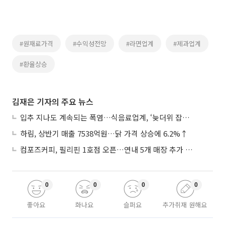
#원재료가격
#수익성전망
#라면업계
#제과업계
#환율상승
김재은 기자의 주요 뉴스
입추 지나도 계속되는 폭염…식음료업계, ‘늦더위 잡기’ 전력 투구
하림, 상반기 매출 7538억원…닭 가격 상승에 6.2%↑
컴포즈커피, 필리핀 1호점 오픈…연내 5개 매장 추가 출점
0
0
0
0
좋아요
화나요
슬퍼요
추가취재 원해요