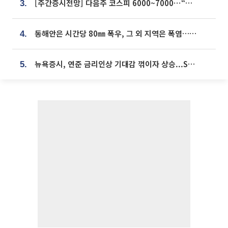
[주간증시전망] 다음주 코스피 6000~7000⋯“外人 수급은 정책이 변수”
3.
동해안은 시간당 80㎜ 폭우, 그 외 지역은 폭염…‘극과 극 날씨’
4.
뉴욕증시, 연준 금리인상 기대감 꺾이자 상승...S&P500 사상 최고치 [종합]
5.