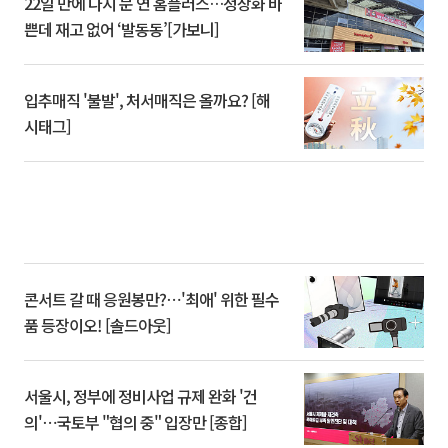
22일 만에 다시 문 연 홈플러스…정상화 바
쁜데 재고 없어 ‘발동동’[가보니]
입추매직 '불발', 처서매직은 올까요? [해
시태그]
콘서트 갈 때 응원봉만?⋯'최애' 위한 필수
품 등장이오! [솔드아웃]
서울시, 정부에 정비사업 규제 완화 '건
의'⋯국토부 "협의 중" 입장만 [종합]