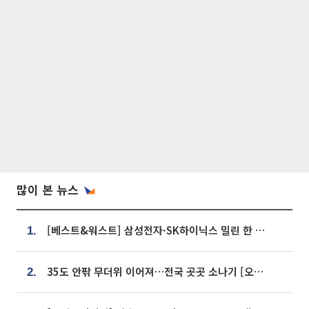
많이 본 뉴스
[베스트&워스트] 삼성전자·SK하이닉스 밀린 한 주…상상인증권은 85% 급등
1.
35도 안팎 무더위 이어져…전국 곳곳 소나기 [오늘 날씨]
2.