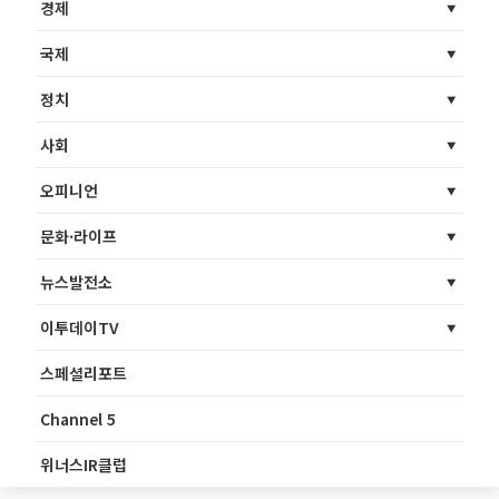
경제
국제
정치
사회
오피니언
문화·라이프
뉴스발전소
이투데이TV
스페셜리포트
Channel 5
위너스IR클럽