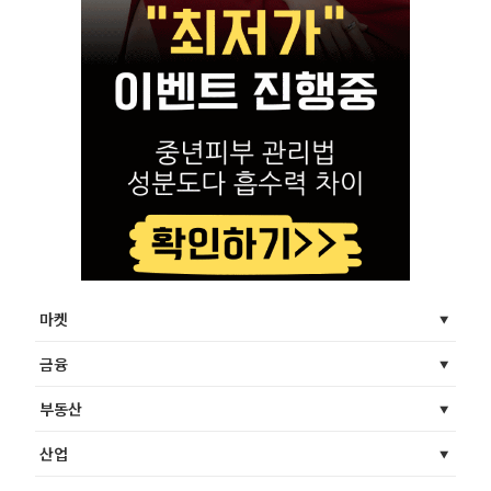
마켓
금융
부동산
산업