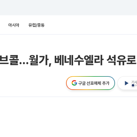
아시아
유럽/중동
러브콜…월가, 베네수엘라 석유로
기사
구글 선호매체 추가