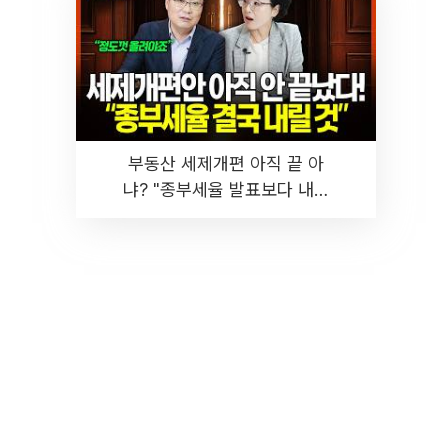
부동산 세제개편 아직 끝 아
냐? "종부세율 발표보다 내릴
것" 장기거주·양도세 전망 I 집
땅지성 I 김인만, 진미윤