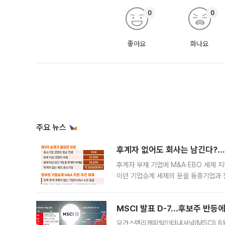
0
0
좋아요
화나요
주요 뉴스
후계자 없어도 회사는 남긴다?…‘
후계자 부재 기업에 M&A·EBO 세제 
이던 기업승계 세제의 문을 동종기업과 
대신 M&A나 임직원 인수(EBO)를 통
늘
MSCI 발표 D-7…후보주 반등
모건스탠리캐피털인터내셔널(MSCI) 8