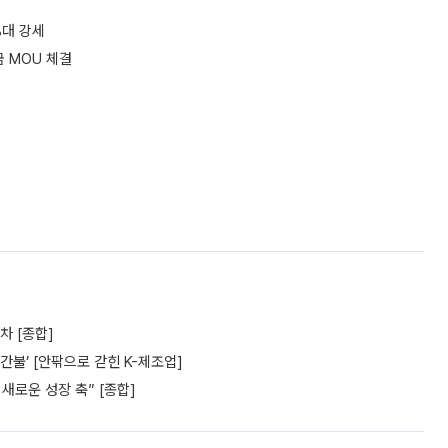
%대 강세
 MOU 체결
차 [종합]
간불’ [안팎으로 갇힌 K-제조업]
새로운 성장 축” [종합]