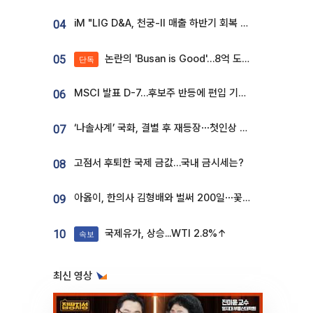
iM "LIG D&A, 천궁-II 매출 하반기 회복 전망…방산 톱픽 유지"
04
논란의 'Busan is Good'…8억 도시브랜드, 용산 대통령실 CI 업체가 수행
05
단독
MSCI 발표 D-7…후보주 반등에 편입 기대 재점화
06
‘나솔사계’ 국화, 결별 후 재등장⋯첫인상 투표 휩쓸고 ‘인기녀’ 등극
07
고점서 후퇴한 국제 금값…국내 금시세는?
08
아옳이, 한의사 김형배와 벌써 200일⋯꽃다발 들고 "프러포즈 아냐"
09
국제유가, 상승...WTI 2.8%↑
10
속보
최신 영상