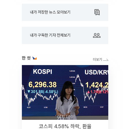
내가 저장한 뉴스 모아보기
내가 구독한 기자 전체보기
한 컷
코스피 4.58% 하락, 환율