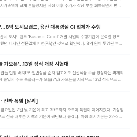
 시가총액이 크게 흔들렸지만 저점 이후 주가가 상당 부분 회복되면서 편입
다시 부각되고 있다. 7일 금융투자업계에 따르면 MSCI는 한국시간으로 오는
od'…8억 도시브랜드, 용산 대통령실 CI 업체가 수행
시 도시브랜드 ‘Busan is Good’ 개발 사업의 수행기관이 윤석열 정부
여했던 디자인 전문업체 피앤(P&)인 것으로 확인됐다. 8억 원이 투입된 부산
 부족과 디자인 정체성 논란에 휩싸였던 만큼, 사업 선정 과정과 결과물에
 가오픈’...13일 정식 개장 시험대
.직원들 현장 배치PB·일반상품 순차 입고에도 신선식품 수급 정상화는 과제최
 높일지 주목 홈플러스가 오늘(7일) 가오픈을 시작으로 13일 정식으로 재
직원들이 현장 배치되고, PB 상품과 함께 일반 상품 납품도 순차적으로 진행
ㆍ전라 폭염 [날씨]
 금요일인 7일 낮 기온이 최고 39도까지 오르며 폭염이 이어지겠다. 기상청
로 전국 대부분 지역의 기온이 평년보다 높겠다. 아침 최저기온은 22~27
 대부분 지역에 폭염특보가 발효된 가운데 최고체감온도는 35도 안팎까지 올라