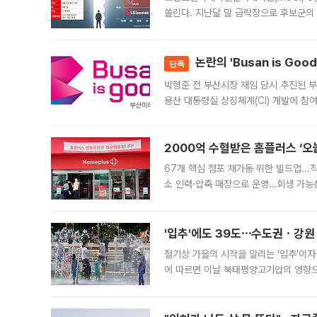
쏠린다. 지난달 말 급락장으로 후보군의
가능성과 지수 추종 자금 유입 기대가 
논란의 'Busan is Go
단독
박형준 전 부산시장 재임 당시 추진된 부산
용산 대통령실 상징체계(CI) 개발에 참
도시브랜드 사업이 공개 이후 시민 공감
2000억 수혈받은 홈플러스 ‘오늘
67개 핵심 점포 재가동 위한 빌드업..
소 인력·압축 매장으로 운영…회생 가능성
영업을 시작한다. 핵심 점포 67개에는 
'입추'에도 39도⋯수도권ㆍ강원
절기상 가을의 시작을 알리는 ‘입추’이자
에 따르면 이날 북태평양고기압의 영향으
도, 낮 최고기온은 31~39도로, 전국