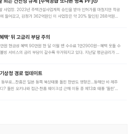
줄 죄는 건전성 규제 [주택공급 또다른 병목 PF]①
발 사업장. 2023년 주택건설사업계획 승인을 받아 인허가를 마쳤지만 착공
에 들어갔고, 감정가 362억원인 이 사업장은 약 20% 할인된 288억원에
 현재는 4차 공매를 위한 조건 협의가 진행 중이다. 수도권의 주요 주거 배
혜택’ 뒤 고금리 부담 주의
1만원 현금성 혜택 90만원 한 달 이월 땐 수수료 1만2900원⋯혜택 웃돌 수
리볼빙 서비스의 금리 부담이 갈수록 무거워지고 있다. 지난달 평균금리가 연
약정 고객에게 포인트와 캐시백을 얹어주는 미끼성 행사가 이어지고 있어 주의가
본기상청 경로 업데이트
국 동부로…찬홈은 일본 동쪽 북상태풍 돌핀 한반도 영향은…동해안 비·제주
디? 돌핀 오키나와 접근·찬홈 웨이크섬 근해 이동 중 제13호 태풍 ‘돌핀’이
 아마미 지방에 접근하고 있다. 돌핀은 오키나와 부근을 지난 뒤 동중국해