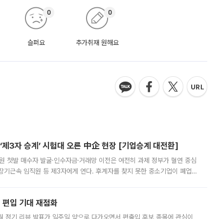
0
0
슬퍼요
추가취재 원해요
제3자 승계’ 시험대 오른 中企 현장 [기업승계 대전환]
지원 첫발 매수자 발굴·인수자금·거래망 이전은 여전히 과제 정부가 혈연 중심
장기근속 임직원 등 제3자에게 연다. 후계자를 찾지 못한 중소기업이 폐업
해 기술과 일자리를 남기도록 하겠다는 취지다. 다만 세금 감면만으로 거래를
에 편입 기대 재점화
월 정기 리뷰 발표가 일주일 앞으로 다가오면서 편출입 후보 종목에 관심이