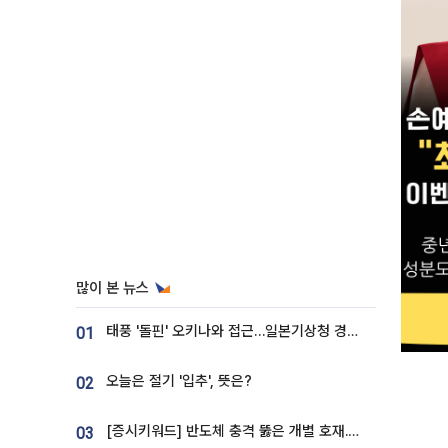
많이 본 뉴스
태풍 '돌핀' 오키나와 접근…일본기상청 경로 업데이트
01
오늘은 절기 '입추', 뜻은?
02
[증시키워드] 반도체 충격 뚫은 개별 호재...포스코퓨처엠·에코프로·한화솔루션 '눈길'
03