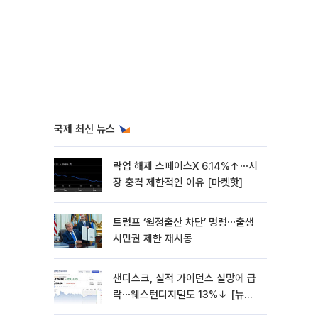
국제 최신 뉴스
락업 해제 스페이스X 6.14%↑⋯시
장 충격 제한적인 이유 [마켓핫]
트럼프 ‘원정출산 차단’ 명령⋯출생
시민권 제한 재시동
샌디스크, 실적 가이던스 실망에 급
락⋯웨스턴디지털도 13%↓ [뉴욕
증시 무버]