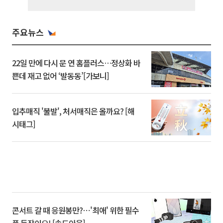
주요뉴스
22일 만에 다시 문 연 홈플러스…정상화 바
쁜데 재고 없어 ‘발동동’[가보니]
입추매직 '불발', 처서매직은 올까요? [해
시태그]
콘서트 갈 때 응원봉만?⋯'최애' 위한 필수