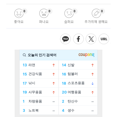
0
0
0
0
좋아요
화나요
슬퍼요
추가취재 원해요