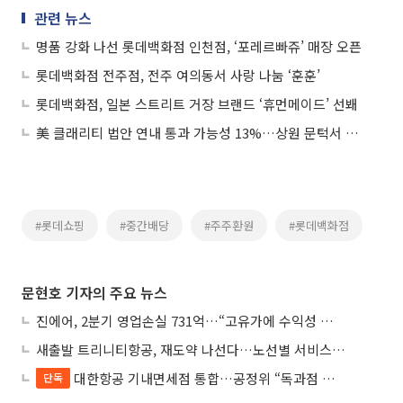
관련 뉴스
명품 강화 나선 롯데백화점 인천점, ‘포레르빠쥬’ 매장 오픈
롯데백화점 전주점, 전주 여의동서 사랑 나눔 ‘훈훈’
롯데백화점, 일본 스트리트 거장 브랜드 ‘휴먼메이드’ 선봬
美 클래리티 법안 연내 통과 가능성 13%…상원 문턱서 제동
#롯데쇼핑
#중간배당
#주주환원
#롯데백화점
문현호 기자의 주요 뉴스
진에어, 2분기 영업손실 731억…“고유가에 수익성 악화”
새출발 트리니티항공, 재도약 나선다…노선별 서비스 차별화
대한항공 기내면세점 통합…공정위 “독과점 여부 따진다”
단독