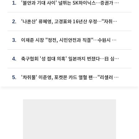
'불안과 기대 사이' 널뛰는 SK하이닉스…증권가 "HBM4·LTA 기반 펀터멘털 견고"
1.
'나혼산' 류혜영, 고경표와 16년산 우정…"자취방서 부모님과 마주쳐"
2.
이재준 시장 "정전, 시민안전과 직결"…수원시 비상대응체계 가동
3.
축구협회 '성 접대 의혹' 일본까지 번졌다…日 심판 실명 공개
4.
'차쥐뿔' 이준영, 포켓몬 카드 열혈 팬⋯"리셀러 처단할 것"
5.