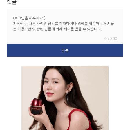
댓글
0 / 300