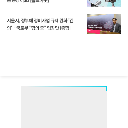
품 등장이오! [솔드아웃]
서울시, 정부에 정비사업 규제 완화 '건
의'⋯국토부 "협의 중" 입장만 [종합]