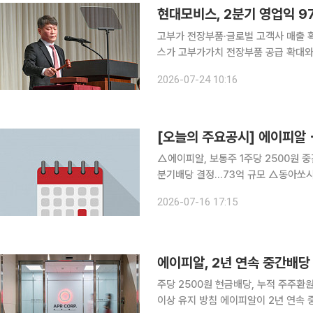
현대모비스, 2분기 영업익 9
고부가 전장부품·글로벌 고객사 매출 확대
스가 고부가가치 전장부품 공급 확대와
릿수로 늘렸다. 전동화 시장의 성장세 
2026-07-24 10:16
[오늘의 주요공시] 에이피알
△에이피알, 보통주 1주당 2500원 중간배당 결정..935억
분기배당 결정...73억 규모 △동아쏘시오홀딩스, 보통주 1주당 700원 분기배당 결정...47억 규모
△신세계푸드, 보통주 83만주 자기주식 소각 결정...3
2026-07-16 17:15
50원 중간배당 결정...14억 규모
에이피알, 2년 연속 중간배
주당 2500원 현금배당, 누적 주주환
이상 유지 방침 에이피알이 2년 연속 중간배당을 실시하며 주주환원 정책을 이어간다. 상장 이후 현