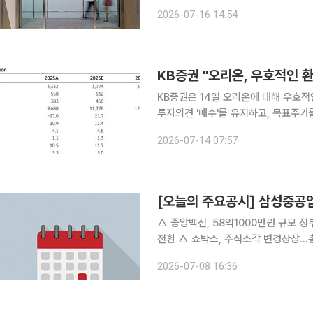
금배당과 자사주 취득·소각을 병행하며 누적
2026-07-16 14:54
이사회 결의를 통해 보통주 1주당 25
KB증권 "오리온, 우호적인 
KB증권은 14일 오리온에 대해 우호
투자의견 '매수'를 유지하고, 목표주가
전 거래일 종가는 13만3700원이다. 류은애 KB증권 연구원은 "6월 잠정 매출은 우호적인 환율 속
2026-07-14 07:57
해외 법인 중심으로 안정적인 성장을 
[오늘의 주요공시] 삼성중공
△ 중앙백신, 58억1000만원 규모 정부 백신 공급계약 체결 
전환 △ 쇼박스, 주식소각 변경상장…총 주식 수 조정 △ 라온시큐어, 20억원 규모 자사주 취득 결
정 △ 아이씨디, 295억6000만원 규모 FPD 장비 공급계약 체결 △ 한진, 2분기 영업이익 전년 대
2026-07-08 16:36
비 22.4% 감소 △ 삼성중공업, 284