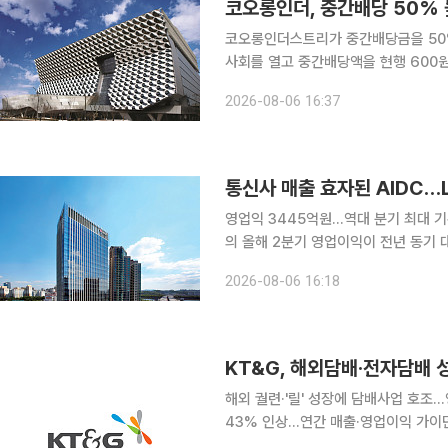
코오롱인더, 중간배당 50%
코오롱인더스트리가 중간배당금을 50% 높이며 주주
사회를 열고 중간배당액을 현행 600원에
더스트리는 지난해 5월 주주친화 경영 
2026-08-06 16:37
의했다. 중간배당 600원 및 결산배당
통신사 매출 효자된 AIDC…
영업익 3445억원…역대 분기 최대 기록AI
의 올해 2분기 영업이익이 전년 동기 대
터센터(DC) 등 기업인프라 부문의 성
2026-08-06 16:18
전년 동기 대비 92.5% 급증하는 등 A
KT&G, 해외담배·전자담배 
해외 궐련·'릴' 성장에 담배사업 호조
43% 인상…연간 매출·영업이익 가이던스 상향 해외 담배사업과 차세대 담배(N
KT&G가 2분기 호실적을 기록했다. 이에