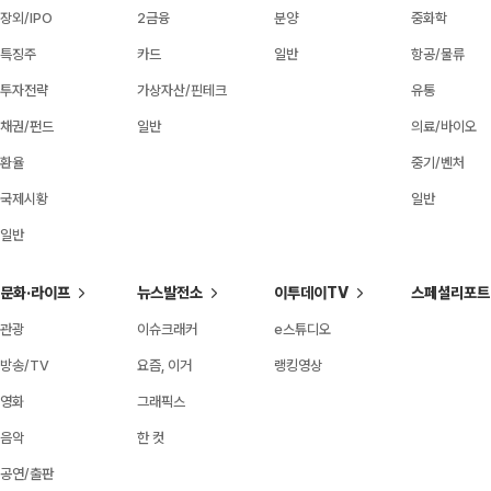
장외/IPO
2금융
분양
중화학
특징주
카드
일반
항공/물류
투자전략
가상자산/핀테크
유통
채권/펀드
일반
의료/바이오
환율
중기/벤처
국제시황
일반
일반
문화·라이프
뉴스발전소
이투데이TV
스페셜리포트
관광
이슈크래커
e스튜디오
방송/TV
요즘, 이거
랭킹영상
영화
그래픽스
음악
한 컷
공연/출판