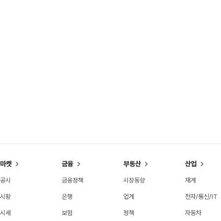
마켓
금융
부동산
산업
공시
금융정책
시장동향
재계
시황
은행
업계
전자/통신/IT
시세
보험
정책
자동차