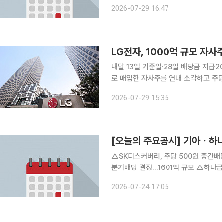
79억…전년比 192.3%↑ △ HD건설기계, 2분기 영업익 2489억…전년비 92%↑ △ KG스틸,
2026-07-29 16:47
2분기 영업익 '431억'…전년比 16.9
LG전자, 1000억 규모 자
내달 13일 기준일·28일 배당금 지급2000억 규모 주
로 매입한 자사주를 연내 소각하고 주
다. LG전자는 29일 이사회 결의를 거쳐 2026년도 중간배당 실시 일정을 공시했다고 밝혔다. LG
2026-07-29 15:35
전자는 중간배당 기준일을 다음 달 13
[오늘의 주요공시] 기아ㆍ
△SK디스커버리, 주당 500원 중간배당 결정...90억 규모 △
분기배당 결정...1601억 규모 △하나금융지주, 보통주 1주당 1155원 분기배당 결정...3079억 규모
△현대모비스, 주당 1500원 분기배당 결정...1324억 규모 △
2026-07-24 17:05
주식 취득 결정...2500억 규