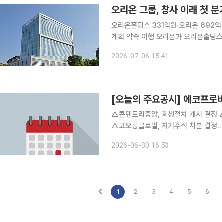
오리온 그룹, 창사 이래 첫 
오리온홀딩스 331억원·오리온 692
계획 약속 이행 오리온과 오리온홀딩스가 주주가치를 높이기 위해 창사 이래 처음으로 분기배당을
실시한다. 오리온홀딩스와 오리온은 6일 각각 이사회를 열고 시장과 주주들에게 약속한 기업가치
2026-07-06 15:41
제고 계획에 따라 이번 분기배당을 포함
[오늘의 주요공시] 에코프
△콘텐트리중앙, 회생절차 개시 결정 △에코프로비엠, 주주배정 유상증자 결정…1조2000억 규모
△코오롱글로벌, 자기주식 처분 결정...31억 규모 △조선내화, 보통주 1주당 8
억 규모 △NH투자증권, 대표이사 변경...윤병운→신재욱ㆍ배광수 △코리아에셋투자증권, 대표이
2026-06-30 16:53
1
2
3
4
5
6