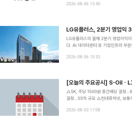
2026-08-06 15:45
는 올해 2분기 연결 기준 매출 1조701
LG유플러스, 2분기 영업익 
LG유플러스의 올해 2분기 영업이익이 
다. AI 데이터센터 등 기업인프라 부문
적을 견인했다. LG유플러스가 올해 2분기 연결재무제표 기준 영업수익(매출) 3조6949억원, 서비
2026-08-06 10:53
스 수익 3조765억원, 영업이익 34
[오늘의 주요공시] S-Oil
△SK, 주당 1500원 중간배당 결정...826억 규모 △고려신용정보, 보통주
결정...35억 규모 △현대퓨처넷, 보통주 118만 주 자기주식 취득 결정...35억 규모 △S-Oil, 2분기
영업익 9650억...흑자전환 △한섬, 2분기 영업익 46억...전년比 525%↑ △DL, 2분기 영업익
2026-08-03 17:08
2565억...전년比