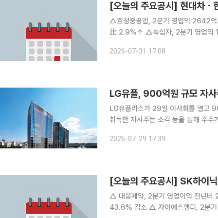
[오늘의 주요공시] 현대차
△효성중공업, 2분기 영업익 2642억...전년比 60.89%↑ △
比 2.9%↑ △녹십자, 2분기 영업익 17억...전년比 93.8%↓ △HD현대, 2분기 영업익 4조
1246억...전년比 262.2%↑ △HD현대오일뱅크, 2분기 영업익 1조 8,241억원...흑자전환 △대
2026-07-31 17:08
덕전자, 2분기 영업익 702억..
LG유플, 900억원 규모 자사
LG유플러스가 29일 이사회를 열고 
취득한 자사주는 소각 등을 통해 주주가
(AIDC)에 약 1조3000억원 규모의 추가 투자를 결
2026-07-29 17:39
러스가 2024년 11월 발표한 기업가치
[오늘의 주요공시] SK하이닉
△ 대웅제약, 2분기 영업이익 전년비 23.4%↑ △ GS건설 2분기 영업이익
43.6% 감소 △ 자이에스앤디, 2분기 영업익 90억원…흑자전환 △ 환인제약, 2분기 연결영업익