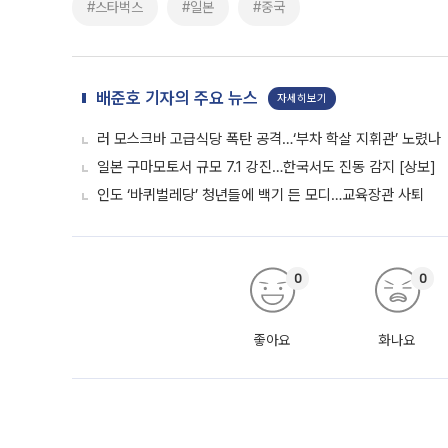
#스타벅스
#일본
#중국
배준호 기자의 주요 뉴스
자세히보기
러 모스크바 고급식당 폭탄 공격…‘부차 학살 지휘관’ 노렸나
일본 구마모토서 규모 7.1 강진…한국서도 진동 감지 [상보]
인도 ‘바퀴벌레당’ 청년들에 백기 든 모디…교육장관 사퇴
0
0
좋아요
화나요