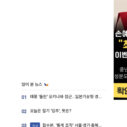
많이 본 뉴스
태풍 '돌핀' 오키나와 접근…일본기상청 경로 업데이트
01
오늘은 절기 '입추', 뜻은?
02
합수본, '통계 조작' 서울·경기·충북 선관위 등 추가 압수수색
03
속보