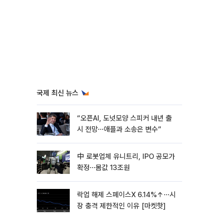
국제 최신 뉴스
“오픈AI, 도넛모양 스피커 내년 출
시 전망⋯애플과 소송은 변수”
中 로봇업체 유니트리, IPO 공모가
확정⋯몸값 13조원
락업 해제 스페이스X 6.14%↑⋯시
장 충격 제한적인 이유 [마켓핫]