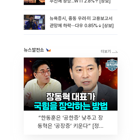
추진에 상승...WTI 2.8%↑[상보]
뉴욕증시, 중동 우려·미 고용보고서
관망에 하락⋯다우 0.85%↓[상보]
뉴스발전소
“한동훈은 ‘공한증’ 낮추고 장
동혁은 ‘공장증’ 키운다” [정치
대학]