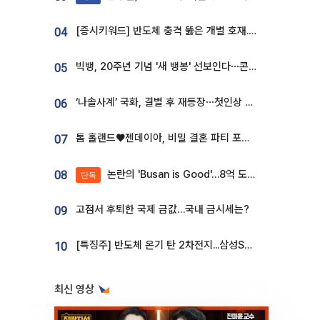
[증시키워드] 반도체 충격 뚫은 개별 호재...포스코퓨처엠·에코프로·한화솔루션 '눈길'
04
빅뱅, 20주년 기념 '새 뱅봉' 선보인다⋯콘서트 앞두고 팝업 개최
05
‘나솔사계’ 국화, 결별 후 재등장⋯첫인상 투표 휩쓸고 ‘인기녀’ 등극
06
톰 홀랜드♥젠데이아, 비밀 결혼 파티 포착⋯호텔 대관비만 9억
07
논란의 'Busan is Good'…8억 도시브랜드, 용산 대통령실 CI 업체가 수행
08
단독
고점서 후퇴한 국제 금값…국내 금시세는?
09
[특징주] 반도체 온기 탄 2차전지...삼성SDI, 장 초반 7% 넘게 껑충
10
최신 영상