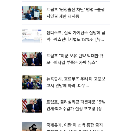
트럼프 ‘원정출산 차단’ 명령⋯출생
시민권 제한 재시동
샌디스크, 실적 가이던스 실망에 급
락⋯웨스턴디지털도 13%↓ [뉴욕
증시 무버]
트럼프 "미군 보유 탄약 막대한 규
모⋯미사일 부족은 가짜 뉴스"
뉴욕증시, 호르무즈 우려·미 고용보
고서 관망에 하락...다우
0.85%↓[종합]
트럼프, 폴리실리콘 파생제품 15%
관세·최저수입가 설정 포고령 [상
보]
국제유가, 이란 미 선박 통항 금지