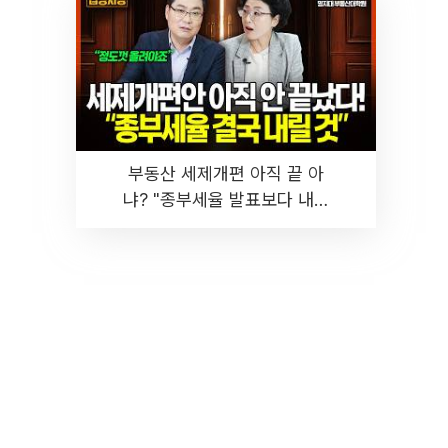
부동산 세제개편 아직 끝 아
냐? "종부세율 발표보다 내릴
것" 장기거주·양도세 전망 I 집
땅지성 I 김인만, 진미윤