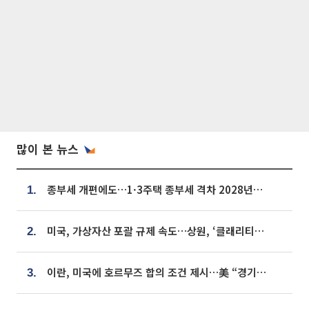
많이 본 뉴스
종부세 개편에도…1·3주택 종부세 격차 2028년부터 확대
1.
미국, 가상자산 포괄 규제 속도…상원, ‘클래리티법’ 9월 절차투표 추진
2.
이란, 미국에 호르무즈 합의 조건 제시…美 “경기 아직 안 끝나” [종합]
3.