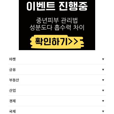
마켓
금융
부동산
산업
경제
국제