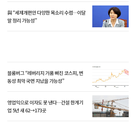
與 “세제개편안 다양한 목소리 수렴…이달
말 정리 가능성”
블룸버그 “레버리지 거품 빠진 코스피, 변
동성 최악 국면 지났을 가능성”
영업익으로 이자도 못 낸다…건설 한계기
업 5년 새 62→173곳