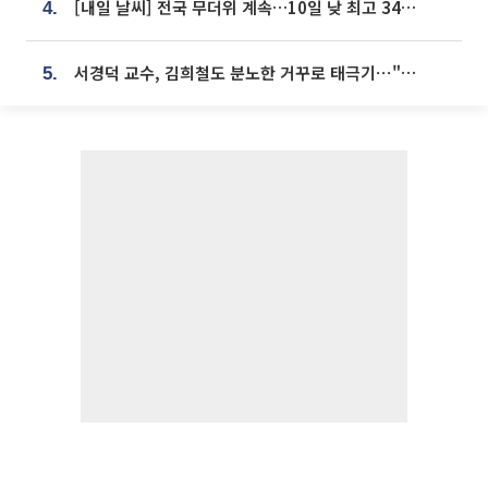
[내일 날씨] 전국 무더위 계속…10일 낮 최고 34도 육박
4.
서경덕 교수, 김희철도 분노한 거꾸로 태극기⋯"엉터리는 아냐, 아쉬울 뿐"
5.