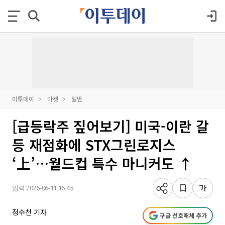
이투데이
마켓
일반
[급등락주 짚어보기] 미국-이란 갈
등 재점화에 STX그린로지스
‘上’…월드컵 특수 마니커도 ↑
입력 2026-06-11 16:45
정수천 기자
구글 선호매체 추가