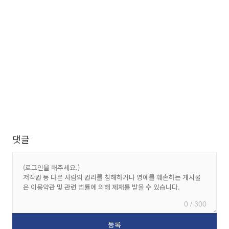
댓글
0 / 300