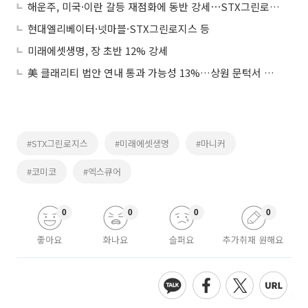
해운주, 미국·이란 갈등 재점화에 동반 강세⋯STX그린로지스 ‘上’
현대엘리베이터·넷마블·STX그린로지스 등
미래에셋생명, 장 초반 12% 강세
美 클래리티 법안 연내 통과 가능성 13%…상원 문턱서 제동
#STX그린로지스
#미래에셋생명
#마니커
#코미코
#엑스큐어
0
0
0
0
좋아요
화나요
슬퍼요
추가취재 원해요