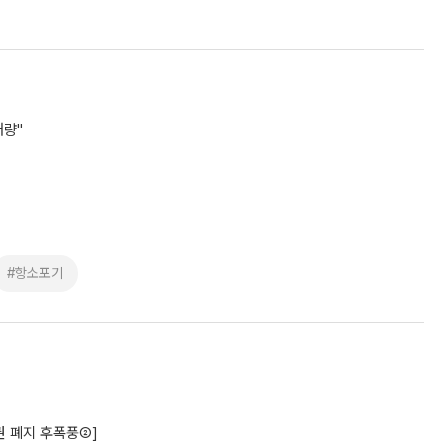
재량"
#항소포기
권 폐지 후폭풍②]