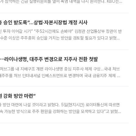
 참석하는 긴급 실행위원회를 열어 폭염 대책을 다시 논의한다. KBO는
서 관람객과 선수단의 안전 위험 상황이 발생했다”며 5∼6일 예정됐던
주총 승인 받도록”…상법·자본시장법 개정 시사
닌 투자 이어갈 시기” “주52시간제도 손봐야” 김정관 산업통상부 장관이 반
 수준 이상은 주주총회 승인을 거치는 방안을 검토할 필요가 있다고 밝혔다.
배구조와 주주권 강화 논의가 이어지는 가운데, 핵심 연구인력에 대한
⋯라이나생명, 대주주 변경으로 지주사 전환 첫발
처브그룹 내 지배구조 개편 라이나생명 중심 지주사 체제 구상…국내 처브
대주주를 처브 인터내셔널 인베스트먼트로 변경하며 국내 금융지주 체제 구
변경은 향후 국내 금융지주사를 설립해 계열 보험사들을 통합 관리하고 경영
 강화 방안 마련”
 것이라고 밝혔다. 5일(현지시간) 로이터통신에 따르면
속 가능한 방식으로 주주 환원을 강화하는 방안을 모색하고 있다”고 밝혔다.
그러면서 자세한 내용은 “조만간 공개할 예정”이라고 덧붙였다. SK하이닉스도 로이터에 전달한 성명에서 “연