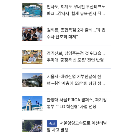
인사도, 회계도 무너진 부산테크노
파크…감사서 '혈세 유용·인사 뒤집
기' 적발
원희룡, 종합특검 2차 출석…“위법
수사 단호히 대처”
경기신보, 남양주본점 첫 워크숍…
추미애 '공정·혁신·포용' 전면 반영
서울시-애경산업 기부전달식 진
행⋯취약계층에 53억원 상당 생활
용품 지원
한양대 서울·ERICA 캠퍼스, 과기정
통부 ‘TLO 혁신형’ 사업 선정
서울양양고속도로 이천터널
속보
앞 사고 발생