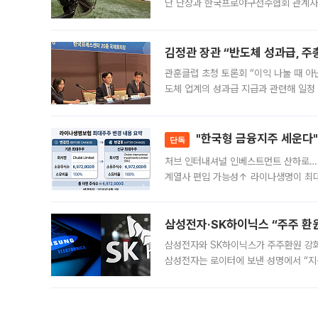
단 단장과 한국프로야구선수협회 관계자가
5일 “최근 전국적으로 폭염이 지속되면
KBO리그와
김정관 장관 “반도체 성과급, 
관훈클럽 초청 토론회 “이익 나눌 때 아
도체 업계의 성과급 지급과 관련해 일정
최근 상법·자본시장법 개정으로 기업 지
"한국형 금융지주 세운다"
단독
처브 인터내셔널 인베스트먼트 산하로…
계열사 편입 가능성↑ 라이나생명이 최
축에 첫발을 내디뎠다. 이번 최대주주 
효
삼성전자·SK하이닉스 “주주 환원
삼성전자와 SK하이닉스가 주주환원 강화 방안 마련에 나설
삼성전자는 로이터에 보낸 성명에서 “지