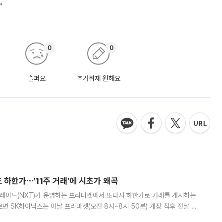
”
0
0
슬퍼요
추가취재 원해요
 하한가⋯‘11주 거래’에 시초가 왜곡
트레이드(NXT)가 운영하는 프리마켓에서 또다시 하한가로 거래를 개시하는
면 SK하이닉스는 이날 프리마켓(오전 8시~8시 50분) 개장 직후 전날 정
000원에 거래됐다. 거래량은 11주에 불과했으나, 최초 가격 결정이 기존 정