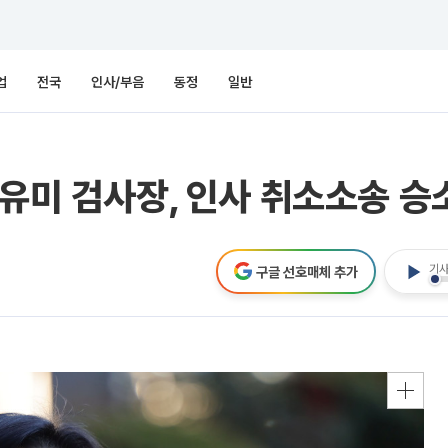
업
전국
인사/부음
동정
일반
정유미 검사장, 인사 취소소송 승
기사
구글 선호매체 추가