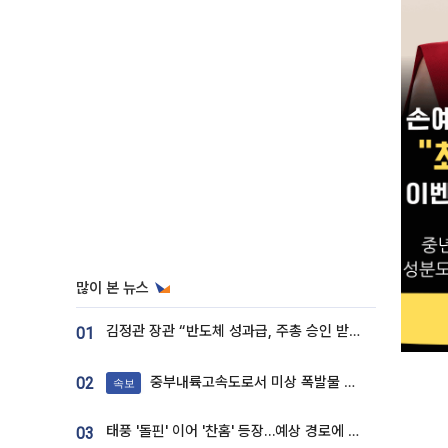
많이 본 뉴스
김정관 장관 “반도체 성과급, 주총 승인 받도록”…상법·자본시장법 개정 시사
01
중부내륙고속도로서 미상 폭발물 발견
02
속보
태풍 '돌핀' 이어 '찬홈' 등장…예상 경로에 한국 '한숨'
03