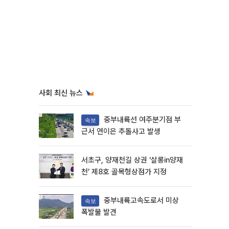
사회 최신 뉴스
중부내륙선 여주분기점 부
속보
근서 연이은 추돌사고 발생
서초구, 양재천길 상권 ‘살롱in양재
천’ 제8호 골목형상점가 지정
중부내륙고속도로서 미상
속보
폭발물 발견