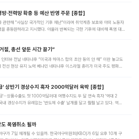
방·전력망 확충 등 예산 반영 주문 [종합]
과 관련해 "사실상 국가적인 기후 재난"이라며 취약계층 보호와 야외 노동자
정력을 총동원하라고 지시했다. 아울러 반복되는 극한 기후에 대비해 폭염 대응
영하는 방안도 검토하라고 주문했다. 이 대통령은 이날 폭염·가뭄 대
절, 총선 앞둔 시간 끌기”
 인터뷰 전날 네타냐후 “미국과 하마스 합의 초안 동의 안 해” 이란 놓고도
개 전선 현상 유지 노력 베냐민 네타냐후 이스라엘 총리가 미국 주도 평화위
스 간 무장해제 합의안을 반대한 지 하루 만에 하마스 정치국 고위 관리
' 상반기 경상수지 흑자 2000억달러 육박 [종합]
급'⋯상품수출도 첫 1000억달러대 여행수지도 두 달 연속 흑자 '역대 2
국내 경상수지가 유례없는 '반도체 수출' 날개를 달고 훨훨 날고 있다. 역대
경상수지 뿐 아니라 상반기 경상수지 흑자도 2000억달러에 근접하며 사상 최
말도 폭염취소 될까
구가 7일 재개될 수 있을까. 한국야구위원회(KBO)가 6일 오후 10개 구