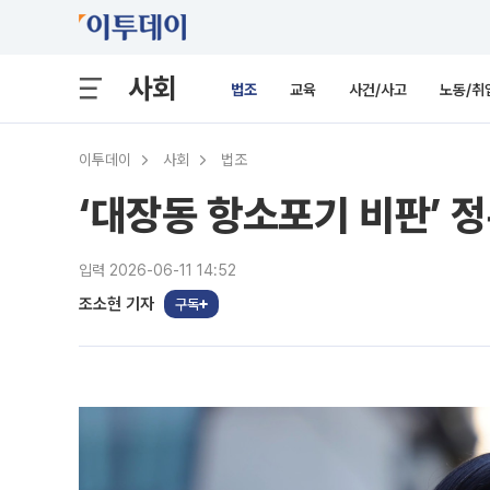
사회
법조
교육
사건/사고
노동/취
이투데이
사회
법조
‘대장동 항소포기 비판’ 
입력 2026-06-11 14:52
조소현 기자
구독