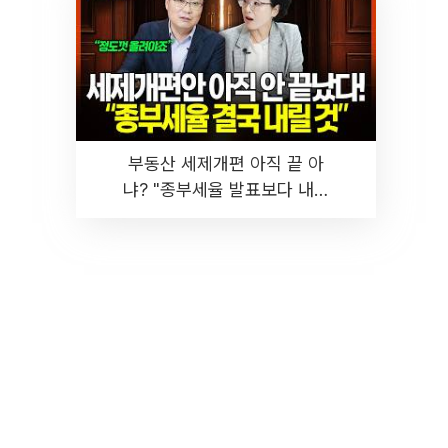
부동산 세제개편 아직 끝 아
냐? "종부세율 발표보다 내릴
것" 장기거주·양도세 전망 I 집
땅지성 I 김인만, 진미윤