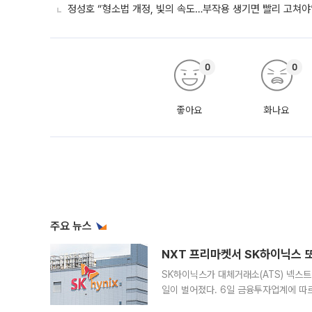
정성호 “형소법 개정, 빛의 속도…부작용 생기면 빨리 고쳐야
0
0
좋아요
화나요
주요 뉴스
NXT 프리마켓서 SK하이닉스 또
SK하이닉스가 대체거래소(ATS) 넥스
일이 벌어졌다. 6일 금융투자업계에 따르
규장 종가보다 29.98% 내린 116만8