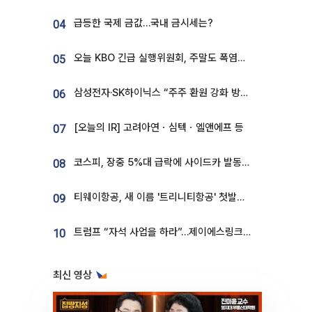
급등한 국제 금값…국내 금시세는?
04
오늘 KBO 긴급 실행위원회, 주말도 폭염취소 될까
05
삼성전자·SK하이닉스 “주주 환원 강화 방안 마련”
06
[오늘의 IR] 고려아연ㆍ심텍ㆍ엘앤에프 등
07
코스피, 장중 5%대 급락에 사이드카 발동…삼성·SK 동반 폭락
08
티웨이항공, 새 이름 '트리니티항공' 첫발…SSC 전략 본격화
09
트럼프 “자석 사업을 하라”…제이에스링크, 비중국 영구자석 공급망 구축 속도
10
최신 영상