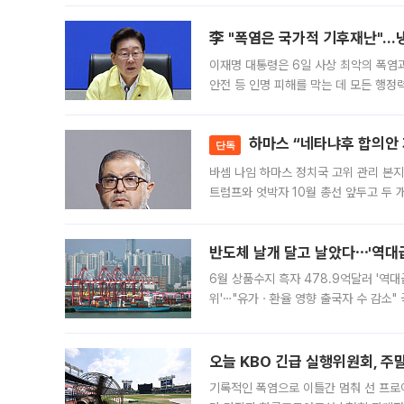
규시장과 달
李 "폭염은 국가적 기후재난"…냉
이재명 대통령은 6일 사상 최악의 폭염
안전 등 인명 피해를 막는 데 모든 행
인프라 확충 계획을 내년도 예산안에 반
하마스 “네타냐후 합의안 거
단독
바셈 나임 하마스 정치국 고위 관리 본지
트럼프와 엇박자 10월 총선 앞두고 두 
원회(BOP)와 팔레스타인 무장단체 하마
반도체 날개 달고 날았다⋯'역대급
6월 상품수지 흑자 478.9억달러 '역대
위'⋯"유가ㆍ환율 영향 출국자 수 감소" 
급 수출 호조가 매달 이어지면서 6월 
대 기
오늘 KBO 긴급 실행위원회, 주
기록적인 폭염으로 이틀간 멈춰 선 프로야