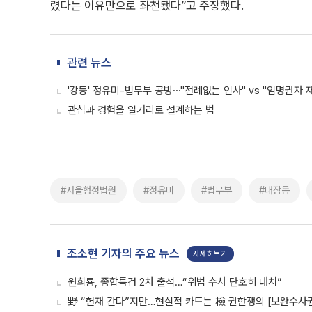
렸다는 이유만으로 좌천됐다”고 주장했다.
관련 뉴스
'강등' 정유미-법무부 공방⋯"전례없는 인사" vs "임명권자 
관심과 경험을 일거리로 설계하는 법
#서울행정법원
#정유미
#법무부
#대장동
조소현 기자의 주요 뉴스
자세히보기
원희룡, 종합특검 2차 출석…“위법 수사 단호히 대처”
野 “헌재 간다”지만…현실적 카드는 檢 권한쟁의 [보완수사