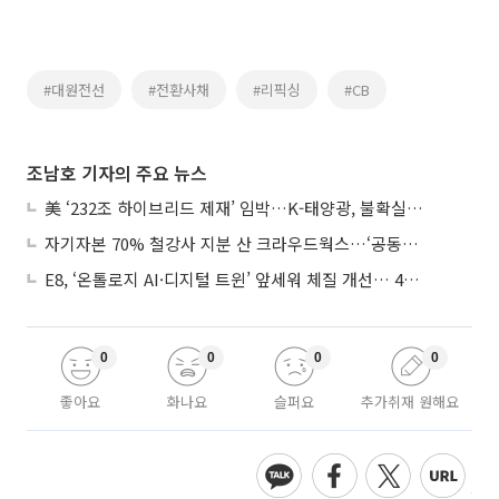
#대원전선
#전환사채
#리픽싱
#CB
조남호 기자의 주요 뉴스
美 ‘232조 하이브리드 제재’ 임박…K-태양광, 불확실성 털고 날개 다나
자기자본 70% 철강사 지분 산 크라우드웍스…‘공동경영’으로 AI 시너지 낼까
E8, ‘온톨로지 AI·디지털 트윈’ 앞세워 체질 개선… 4분기 흑자전환 총력
0
0
0
0
좋아요
화나요
슬퍼요
추가취재 원해요