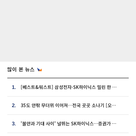
많이 본 뉴스
[베스트&워스트] 삼성전자·SK하이닉스 밀린 한 주…상상인증권은 85% 급등
1.
35도 안팎 무더위 이어져…전국 곳곳 소나기 [오늘 날씨]
2.
'불안과 기대 사이' 널뛰는 SK하이닉스…증권가 "HBM4·LTA 기반 펀터멘털 견고"
3.