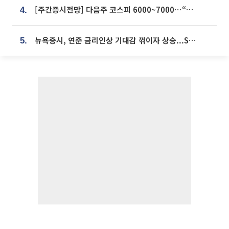
[주간증시전망] 다음주 코스피 6000~7000⋯“外人 수급은 정책이 변수”
4.
뉴욕증시, 연준 금리인상 기대감 꺾이자 상승...S&P500 사상 최고치 [종합]
5.