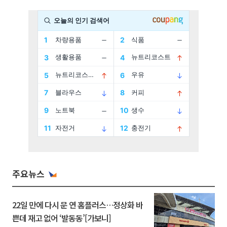
주요뉴스
22일 만에 다시 문 연 홈플러스…정상화 바
쁜데 재고 없어 ‘발동동’[가보니]