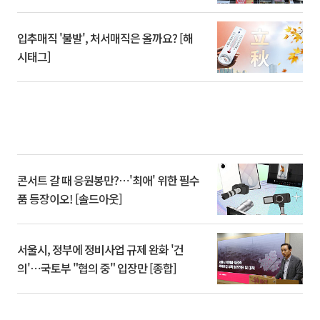
입추매직 '불발', 처서매직은 올까요? [해
시태그]
콘서트 갈 때 응원봉만?⋯'최애' 위한 필수
품 등장이오! [솔드아웃]
서울시, 정부에 정비사업 규제 완화 '건
의'⋯국토부 "협의 중" 입장만 [종합]