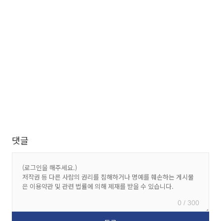
댓글
0 / 300