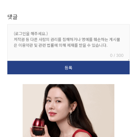
댓글
0 / 300