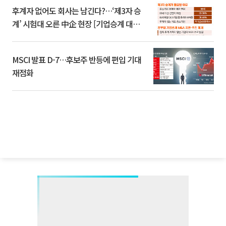
후계자 없어도 회사는 남긴다?…‘제3자 승
계’ 시험대 오른 中企 현장 [기업승계 대전
환]
MSCI 발표 D-7…후보주 반등에 편입 기대
재점화