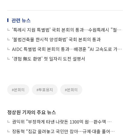
관련 뉴스
'특례시 지원 특별법' 국회 본회의 통과…수원특례시 "절반의 성공, 절반의 아쉬움"
‘불법건축물 한시적 양성화법’ 국회 본회의 통과
AIDC 특별법 국회 본회의 통과…배경훈 "AI 고속도로 가속화"
‘경험 無도 환영’ 첫 일자리 도전 설명서
#본회의
#투표용지
#본회의
정상원 기자의 주요 뉴스
권익위 "부정하게 타낸 나랏돈 1300억 원…환수액 역대 최대"
장동혁 “집값 올려놓고 국민만 잡아⋯규제·대출 풀어야”