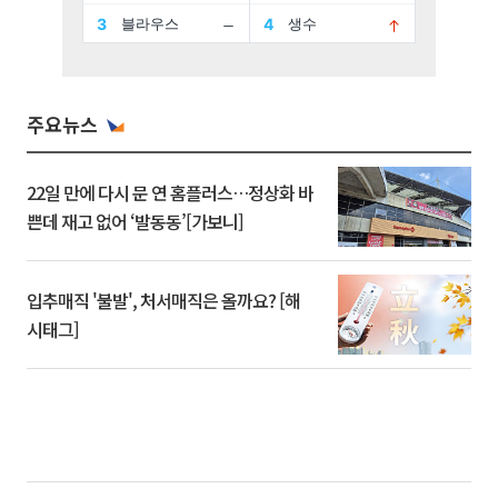
주요뉴스
22일 만에 다시 문 연 홈플러스…정상화 바
쁜데 재고 없어 ‘발동동’[가보니]
입추매직 '불발', 처서매직은 올까요? [해
시태그]