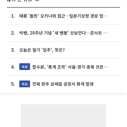
태풍 '돌핀' 오키나와 접근…일본기상청 경로 업데이트
1.
빅뱅, 20주년 기념 '새 뱅봉' 선보인다⋯콘서트 앞두고 팝업 개최
2.
오늘은 절기 '입추', 뜻은?
3.
합수본, '통계 조작' 서울·경기·충북 선관위 등 추가 압수수색
속보
4.
전북 완주 삼례읍 공장서 화재 발생
속보
5.