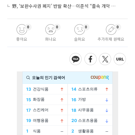
野, ‘보완수사권 폐지’ 반발 확산…이준석 “졸속 개악 입법”
0
0
0
0
좋아요
화나요
슬퍼요
추가취재 원해요