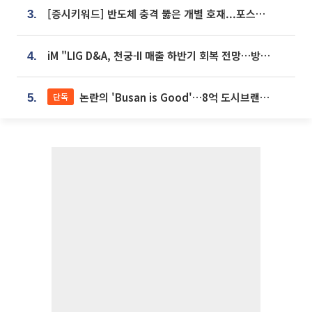
[증시키워드] 반도체 충격 뚫은 개별 호재...포스코퓨처엠·에코프로·한화솔루션 '눈길'
3.
iM "LIG D&A, 천궁-II 매출 하반기 회복 전망…방산 톱픽 유지"
4.
논란의 'Busan is Good'…8억 도시브랜드, 용산 대통령실 CI 업체가 수행
단독
5.