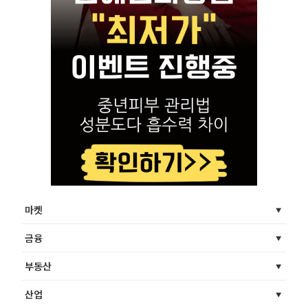
마켓
금융
부동산
산업