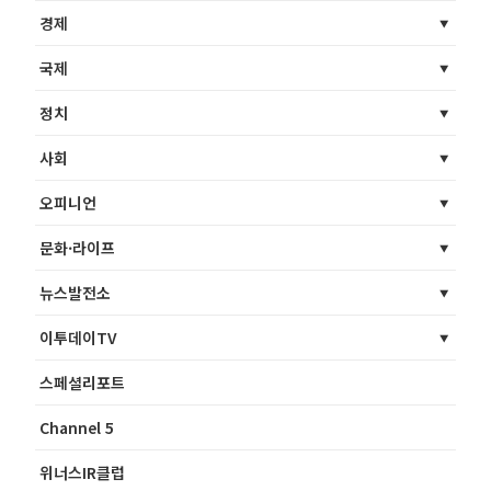
경제
국제
정치
사회
오피니언
문화·라이프
뉴스발전소
이투데이TV
스페셜리포트
Channel 5
위너스IR클럽