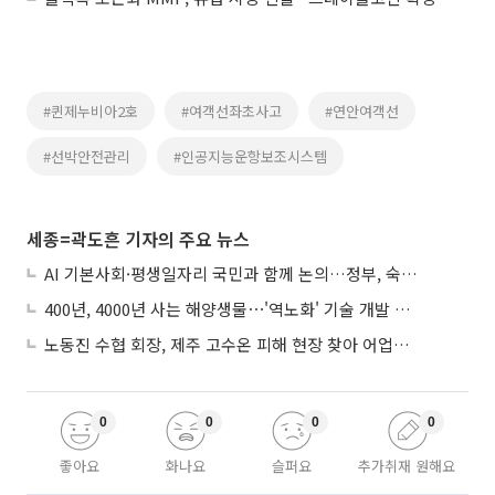
#퀸제누비아2호
#여객선좌초사고
#연안여객선
#선박안전관리
#인공지능운항보조시스템
세종=곽도흔 기자의 주요 뉴스
AI 기본사회·평생일자리 국민과 함께 논의…정부, 숙의공론화 착수
400년, 4000년 사는 해양생물⋯'역노화' 기술 개발 추진
노동진 수협 회장, 제주 고수온 피해 현장 찾아 어업인 지원 점검
0
0
0
0
좋아요
화나요
슬퍼요
추가취재 원해요