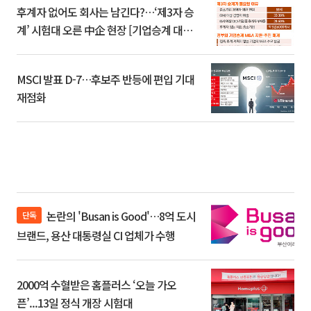
후계자 없어도 회사는 남긴다?…‘제3자 승
계’ 시험대 오른 中企 현장 [기업승계 대전
환]
MSCI 발표 D-7…후보주 반등에 편입 기대
재점화
논란의 'Busan is Good'…8억 도시
단독
브랜드, 용산 대통령실 CI 업체가 수행
2000억 수혈받은 홈플러스 ‘오늘 가오
픈’...13일 정식 개장 시험대