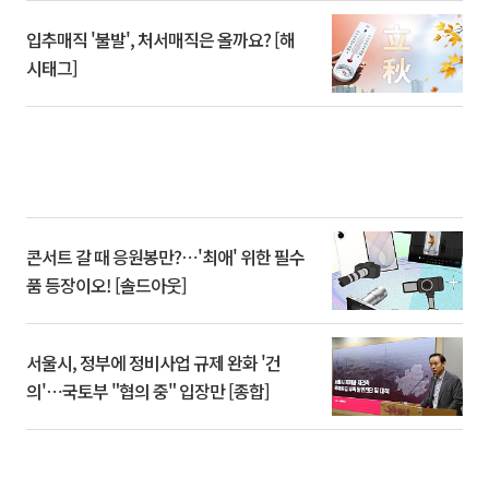
입추매직 '불발', 처서매직은 올까요? [해
시태그]
콘서트 갈 때 응원봉만?⋯'최애' 위한 필수
품 등장이오! [솔드아웃]
서울시, 정부에 정비사업 규제 완화 '건
의'⋯국토부 "협의 중" 입장만 [종합]