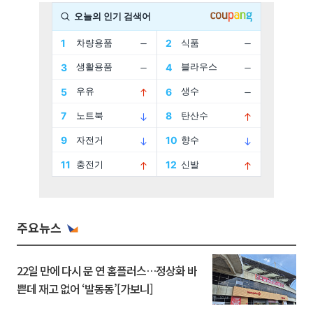
주요뉴스
22일 만에 다시 문 연 홈플러스…정상화 바
쁜데 재고 없어 ‘발동동’[가보니]