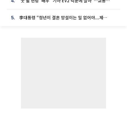
'굿 윌 헌팅' 배우 "기아 EV2 덕분에 살아"…교통사고 후 안전성 극찬
4.
李대통령 “청년이 결혼 망설이는 일 없어야...제도상 불이익 조사”
5.