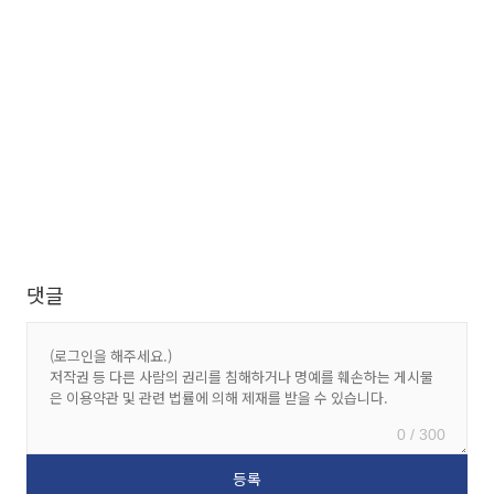
댓글
0 / 300