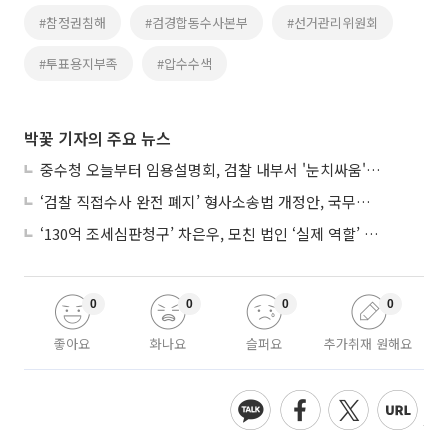
#참정권침해
#검경합동수사본부
#선거관리위원회
#투표용지부족
#압수수색
박꽃 기자의 주요 뉴스
중수청 오늘부터 임용설명회, 검찰 내부서 '눈치싸움' 기류변화도
‘검찰 직접수사 완전 폐지’ 형사소송법 개정안, 국무회의 통과
‘130억 조세심판청구’ 차은우, 모친 법인 ‘실제 역할’ 다툴 듯
0
0
0
0
좋아요
화나요
슬퍼요
추가취재 원해요