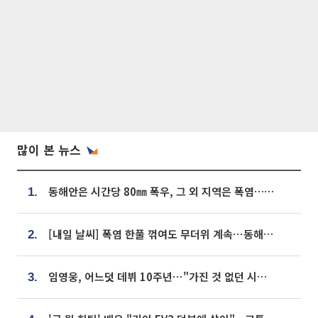
많이 본 뉴스
동해안은 시간당 80㎜ 폭우, 그 외 지역은 폭염…‘극과 극 날씨’
1.
[내일 날씨] 폭염 한풀 꺾여도 무더위 계속⋯동해안 이틀 연속 비
2.
임영웅, 어느덧 데뷔 10주년⋯"가진 것 없던 시절, 내 앞엔 20명의 팬뿐"
3.