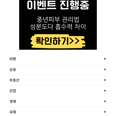
마켓
금융
부동산
산업
경제
국제